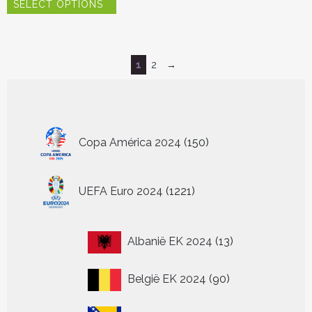
heeft
SELECT OPTIONS
product
meerder
heeft
variaties.
meerdere
Deze
variaties.
optie
Deze
1
2
→
kan
optie
gekozen
kan
worden
gekozen
op
worden
150
de
op
Copa América 2024
150
producten
productp
de
productpagina
1221
UEFA Euro 2024
1221
producten
13
Albanië EK 2024
13
producten
90
België EK 2024
90
producten