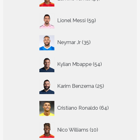
producten
59
Lionel Messi
59
producten
35
Neymar Jr
35
producten
54
Kylian Mbappe
54
producten
25
Karim Benzema
25
producten
64
Cristiano Ronaldo
64
producten
10
Nico Williams
10
producten