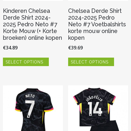
Kinderen Chelsea
Chelsea Derde Shirt
Derde Shirt 2024-
2024-2025 Pedro
2025 Pedro Neto #7
Neto #7 Voetbalshirts
Korte Mouw (+ Korte
korte mouw online
broeken) online kopen
kopen
€
34.89
€
39.69
Dit
Dit
SELECT OPTIONS
SELECT OPTIONS
product
product
heeft
heeft
meerdere
meerder
variaties.
variaties.
Deze
Deze
optie
optie
kan
kan
gekozen
gekozen
worden
worden
op
op
de
de
productpagina
productp