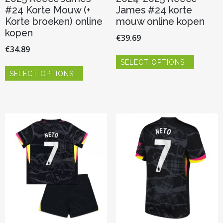
#24 Korte Mouw (+
James #24 korte
Korte broeken) online
mouw online kopen
kopen
€
39.69
€
34.89
Dit
SELECT OPTIONS
product
Dit
heeft
SELECT OPTIONS
product
meerder
heeft
variaties.
meerdere
Deze
variaties.
optie
Deze
kan
optie
gekozen
kan
worden
gekozen
op
worden
de
op
productp
de
productpagina