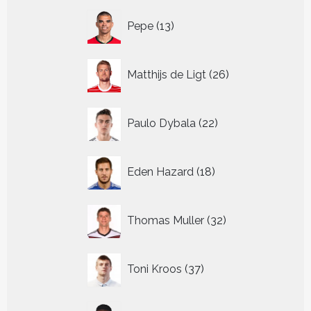
13
Pepe
13
producten
26
Matthijs de Ligt
26
producten
22
Paulo Dybala
22
producten
18
Eden Hazard
18
producten
32
Thomas Muller
32
producten
37
Toni Kroos
37
producten
13