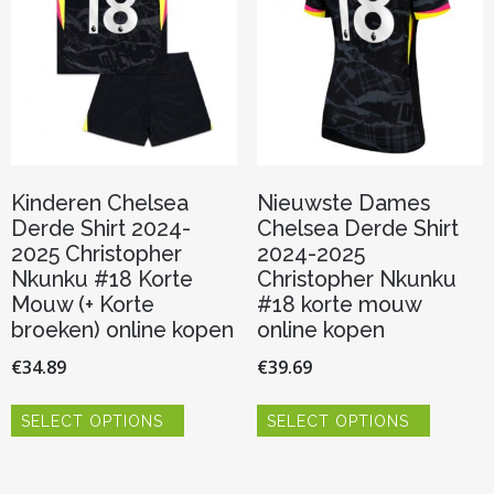
op
worden
de
op
productp
de
productpagina
Kinderen Chelsea
Nieuwste Dames
Derde Shirt 2024-
Chelsea Derde Shirt
2025 Christopher
2024-2025
Nkunku #18 Korte
Christopher Nkunku
Mouw (+ Korte
#18 korte mouw
broeken) online kopen
online kopen
€
34.89
€
39.69
Dit
Dit
SELECT OPTIONS
SELECT OPTIONS
product
product
heeft
heeft
meerdere
meerder
variaties.
variaties.