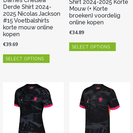
Dames Chelsea
Shirt 2024-2025 Korte
Derde Shirt 2024-
Mouw (+ Korte
2025 Nicolas Jackson
broeken) voordelig
#15 Voetbalshirts
online kopen
korte mouw online
€
34.89
kopen
Dit
€
39.69
SELECT OPTIONS
product
Dit
heeft
SELECT OPTIONS
product
meerder
heeft
variaties.
meerdere
Deze
variaties.
optie
Deze
kan
optie
gekozen
kan
worden
gekozen
op
worden
de
op
productp
de
productpagina