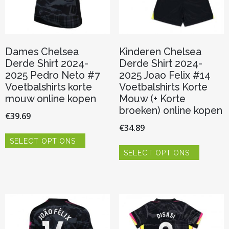
Dames Chelsea
Kinderen Chelsea
Derde Shirt 2024-
Derde Shirt 2024-
2025 Pedro Neto #7
2025 Joao Felix #14
Voetbalshirts korte
Voetbalshirts Korte
mouw online kopen
Mouw (+ Korte
broeken) online kopen
€
39.69
€
34.89
Dit
SELECT OPTIONS
product
Dit
heeft
SELECT OPTIONS
product
meerdere
heeft
variaties.
meerder
Deze
variaties.
optie
Deze
kan
optie
gekozen
kan
worden
gekozen