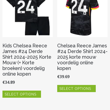
worden
gekozen
op
worden
de
op
productp
de
productpagina
Kids Chelsea Reece
Chelsea Reece James
James #24 Derde
#24 Derde Shirt 2024-
Shirt 2024-2025 Korte
2025 korte mouw
Mouw (+ Korte
voordelig online
broeken) voordelig
kopen
online kopen
€
39.69
€
34.89
Dit
SELECT OPTIONS
product
Dit
heeft
SELECT OPTIONS
product
meerder
heeft
variaties.
meerdere
Deze