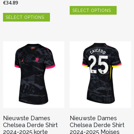
€
34.89
Dit
SELECT OPTIONS
product
Dit
heeft
SELECT OPTIONS
product
meerder
heeft
variaties.
meerdere
Deze
variaties.
optie
Deze
kan
optie
gekozen
kan
worden
gekozen
op
worden
de
op
productp
de
productpagina
Nieuwste Dames
Nieuwste Dames
Chelsea Derde Shirt
Chelsea Derde Shirt
2024-2025 korte
2024-2025 Moises