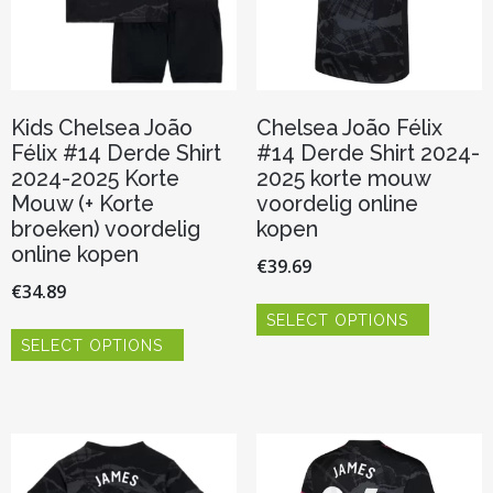
productp
de
productpagina
Kids Chelsea João
Chelsea João Félix
Félix #14 Derde Shirt
#14 Derde Shirt 2024-
2024-2025 Korte
2025 korte mouw
Mouw (+ Korte
voordelig online
broeken) voordelig
kopen
online kopen
€
39.69
€
34.89
Dit
SELECT OPTIONS
product
Dit
heeft
SELECT OPTIONS
product
meerder
heeft
variaties.
meerdere
Deze
variaties.
optie
Deze
kan
optie
gekozen
kan