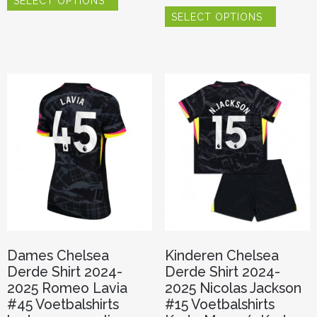
SELECT OPTIONS
product
Dit
heeft
SELECT OPTIONS
product
meerdere
heeft
variaties.
meerder
Deze
variaties.
optie
Deze
kan
optie
gekozen
kan
worden
gekozen
op
worden
de
op
productpagina
de
productp
Dames Chelsea
Kinderen Chelsea
Derde Shirt 2024-
Derde Shirt 2024-
2025 Romeo Lavia
2025 Nicolas Jackson
#45 Voetbalshirts
#15 Voetbalshirts