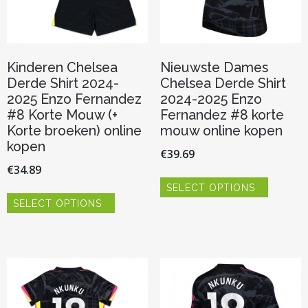
Kinderen Chelsea
Nieuwste Dames
Derde Shirt 2024-
Chelsea Derde Shirt
2025 Enzo Fernandez
2024-2025 Enzo
#8 Korte Mouw (+
Fernandez #8 korte
Korte broeken) online
mouw online kopen
kopen
€
39.69
€
34.89
Dit
SELECT OPTIONS
product
Dit
heeft
SELECT OPTIONS
product
meerder
heeft
variaties.
meerdere
Deze
variaties.
optie
Deze
kan
optie
gekozen
kan
worden
gekozen