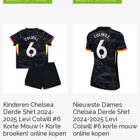
heeft
heeft
meerdere
meerder
variaties.
variaties.
Deze
Deze
optie
optie
kan
kan
gekozen
gekozen
worden
worden
op
op
de
de
productpagina
productp
Kinderen Chelsea
Nieuwste Dames
Derde Shirt 2024-
Chelsea Derde Shirt
2025 Levi Colwill #6
2024-2025 Levi
Korte Mouw (+ Korte
Colwill #6 korte mouw
broeken) online kopen
online kopen