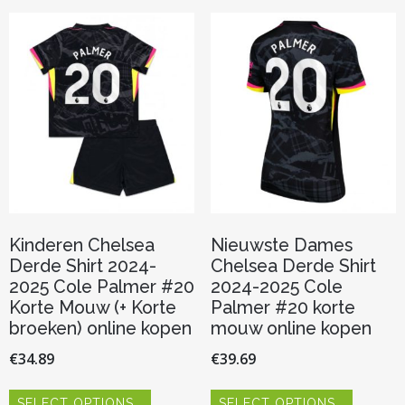
Deze
Deze
optie
optie
kan
kan
gekozen
gekozen
worden
worden
op
op
de
de
productpagina
productp
Kinderen Chelsea
Nieuwste Dames
Derde Shirt 2024-
Chelsea Derde Shirt
2025 Cole Palmer #20
2024-2025 Cole
Korte Mouw (+ Korte
Palmer #20 korte
broeken) online kopen
mouw online kopen
€
34.89
€
39.69
Dit
Dit
SELECT OPTIONS
SELECT OPTIONS
product
product