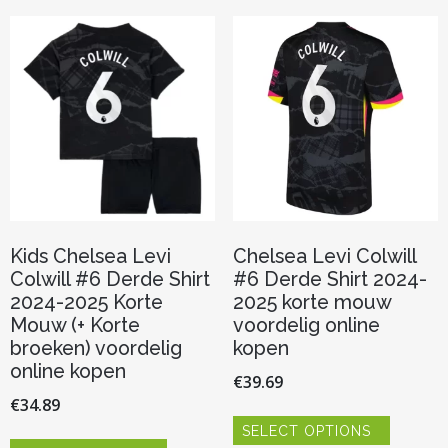
variaties.
optie
Deze
kan
optie
gekozen
kan
worden
gekozen
op
worden
de
op
productp
de
productpagina
Kids Chelsea Levi
Chelsea Levi Colwill
Colwill #6 Derde Shirt
#6 Derde Shirt 2024-
2024-2025 Korte
2025 korte mouw
Mouw (+ Korte
voordelig online
broeken) voordelig
kopen
online kopen
€
39.69
€
34.89
Dit
SELECT OPTIONS
product
Dit