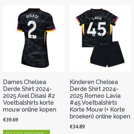
variaties.
optie
Deze
kan
optie
gekozen
kan
worden
gekozen
op
worden
de
op
productpagina
de
productp
Dames Chelsea
Kinderen Chelsea
Derde Shirt 2024-
Derde Shirt 2024-
2025 Axel Disasi #2
2025 Romeo Lavia
Voetbalshirts korte
#45 Voetbalshirts
mouw online kopen
Korte Mouw (+ Korte
broeken) online kopen
€
39.69
€
34.89
Dit