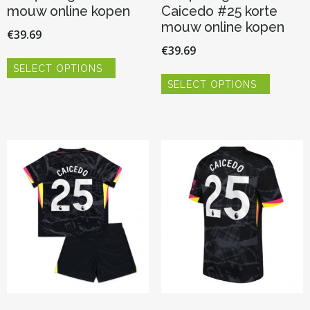
mouw online kopen
Caicedo #25 korte
mouw online kopen
€
39.69
€
39.69
Dit
SELECT OPTIONS
product
Dit
heeft
SELECT OPTIONS
product
meerdere
heeft
variaties.
meerder
Deze
variaties.
optie
Deze
kan
optie
gekozen
kan
worden
gekozen
op
worden
de
op
productpagina
de
productp