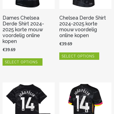
Dames Chelsea
Chelsea Derde Shirt
Derde Shirt 2024-
2024-2025 korte
2025 korte mouw
mouw voordelig
voordelig online
online kopen
kopen
€
39.69
€
39.69
Dit
SELECT OPTIONS
product
Dit
heeft
SELECT OPTIONS
product
meerder
heeft
variaties.
meerdere
Deze
variaties.
optie
Deze
kan
optie
gekozen
kan
worden
gekozen
op
worden
de
op