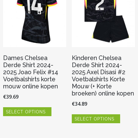
op
worden
de
op
productpagina
de
productp
Dames Chelsea
Kinderen Chelsea
Derde Shirt 2024-
Derde Shirt 2024-
2025 Joao Felix #14
2025 Axel Disasi #2
Voetbalshirts korte
Voetbalshirts Korte
mouw online kopen
Mouw (+ Korte
broeken) online kopen
€
39.69
€
34.89
Dit
SELECT OPTIONS
product
Dit
heeft
SELECT OPTIONS
product
meerdere
heeft
variaties.
meerder
Deze