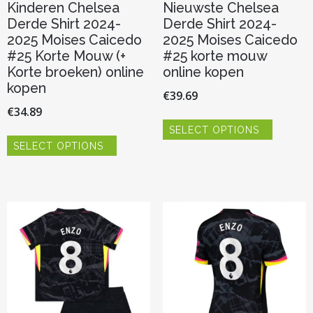
Kinderen Chelsea
Nieuwste Chelsea
Derde Shirt 2024-
Derde Shirt 2024-
2025 Moises Caicedo
2025 Moises Caicedo
#25 Korte Mouw (+
#25 korte mouw
Korte broeken) online
online kopen
kopen
€
39.69
€
34.89
Dit
SELECT OPTIONS
product
Dit
heeft
SELECT OPTIONS
product
meerder
heeft
variaties.
meerdere
Deze
variaties.
optie
Deze
kan
optie
gekozen
kan
worden
gekozen
op
worden
de
op
productp
de
productpagina