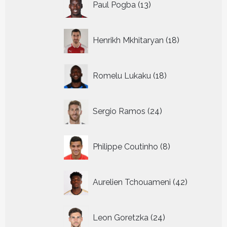
Paul Pogba
13
producten
18
Henrikh Mkhitaryan
18
producten
18
Romelu Lukaku
18
producten
24
Sergio Ramos
24
producten
8
Philippe Coutinho
8
producten
42
Aurelien Tchouameni
42
producten
24
Leon Goretzka
24
producten