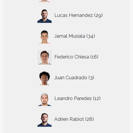
29
Lucas Hernandez
29
producten
34
Jamal Musiala
34
producten
16
Federico Chiesa
16
producten
3
Juan Cuadrado
3
producten
12
Leandro Paredes
12
producten
28
Adrien Rabiot
28
producten