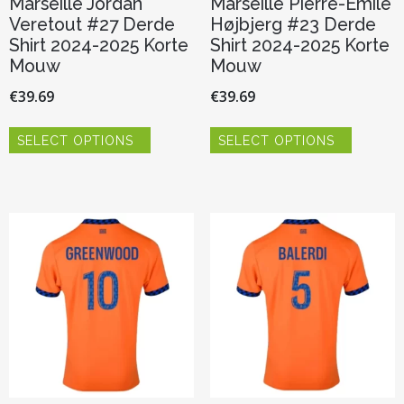
Marseille Jordan
Marseille Pierre-Emile
Veretout #27 Derde
Højbjerg #23 Derde
Shirt 2024-2025 Korte
Shirt 2024-2025 Korte
Mouw
Mouw
€
39.69
€
39.69
Dit
Dit
SELECT OPTIONS
SELECT OPTIONS
product
product
heeft
heeft
meerdere
meerder
variaties.
variaties.
Deze
Deze
optie
optie
kan
kan
gekozen
gekozen
worden
worden
op
op
de
de
productpagina
productp