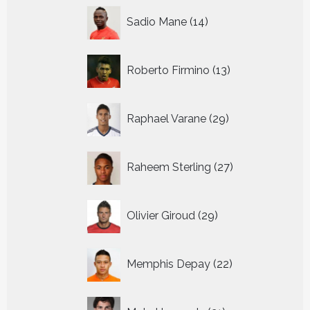
14
Sadio Mane
14
producten
13
Roberto Firmino
13
producten
29
Raphael Varane
29
producten
27
Raheem Sterling
27
producten
29
Olivier Giroud
29
producten
22
Memphis Depay
22
producten
21