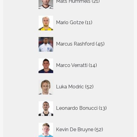
Mats Hummels
21
producten
11
Mario Gotze
11
producten
45
Marcus Rashford
45
producten
14
Marco Verratti
14
producten
52
Luka Modric
52
producten
13
Leonardo Bonucci
13
producten
52
Kevin De Bruyne
52
producten