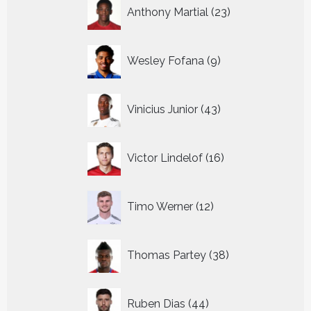
23
Anthony Martial
23
producten
9
Wesley Fofana
9
producten
43
Vinicius Junior
43
producten
16
Victor Lindelof
16
producten
12
Timo Werner
12
producten
38
Thomas Partey
38
producten
44
Ruben Dias
44