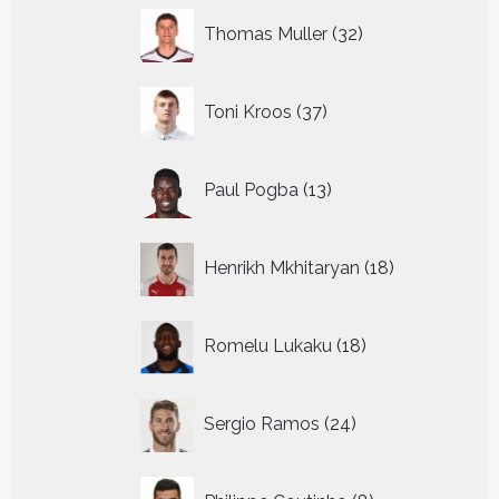
32
Thomas Muller
32
producten
37
Toni Kroos
37
producten
13
Paul Pogba
13
producten
18
Henrikh Mkhitaryan
18
producten
18
Romelu Lukaku
18
producten
24
Sergio Ramos
24
producten
8