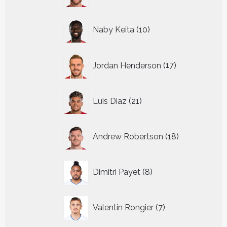
10
Naby Keita
10
producten
17
Jordan Henderson
17
producten
21
Luis Diaz
21
producten
18
Andrew Robertson
18
producten
8
Dimitri Payet
8
producten
7
Valentin Rongier
7
producten