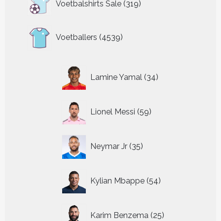
Voetbalshirts Sale
319
producten
4539
Voetballers
4539
producten
34
Lamine Yamal
34
producten
59
Lionel Messi
59
producten
35
Neymar Jr
35
producten
54
Kylian Mbappe
54
producten
25
Karim Benzema
25
producten