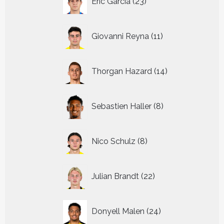
Eric Garcia
23
producten
11
Giovanni Reyna
11
producten
14
Thorgan Hazard
14
producten
8
Sebastien Haller
8
producten
8
Nico Schulz
8
producten
22
Julian Brandt
22
producten
24
Donyell Malen
24
producten