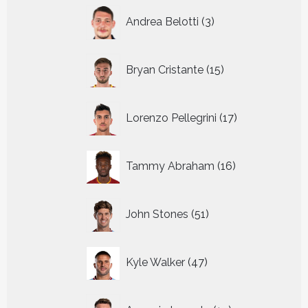
3
Andrea Belotti
3
producten
15
Bryan Cristante
15
producten
17
Lorenzo Pellegrini
17
producten
16
Tammy Abraham
16
producten
51
John Stones
51
producten
47
Kyle Walker
47
producten
19