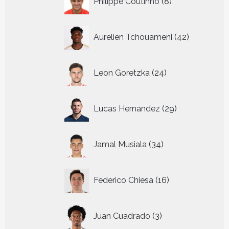
Philippe Coutinho
8
producten
42
Aurelien Tchouameni
42
producten
24
Leon Goretzka
24
producten
29
Lucas Hernandez
29
producten
34
Jamal Musiala
34
producten
16
Federico Chiesa
16
producten
3
Juan Cuadrado
3
producten