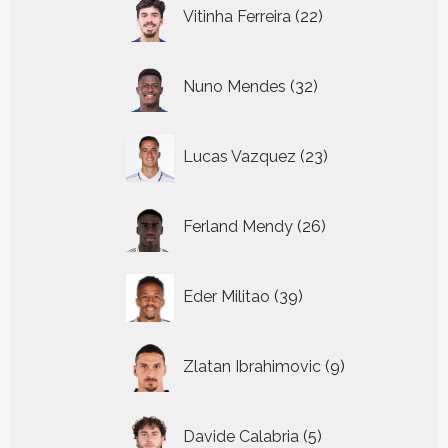
22
Vitinha Ferreira
22
producten
32
Nuno Mendes
32
producten
23
Lucas Vazquez
23
producten
26
Ferland Mendy
26
producten
39
Eder Militao
39
producten
9
Zlatan Ibrahimovic
9
producten
5
Davide Calabria
5
producten