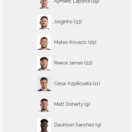
Aymeric Laporte
19
producten
33
Jorginho
33
producten
25
Mateo Kovacic
25
producten
22
Reece James
22
producten
11
Cesar Azpilicueta
11
producten
9
Matt Doherty
9
producten
9
Davinson Sanchez
9
producten