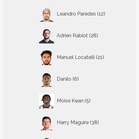
12
Leandro Paredes
12
producten
28
Adrien Rabiot
28
producten
21
Manuel Locatelli
21
producten
6
Danilo
6
producten
5
Moise Kean
5
producten
38
Harry Maguire
38
producten