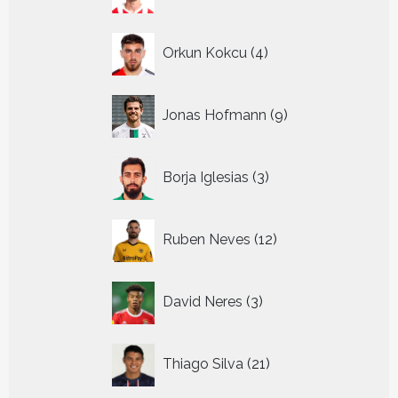
producten
4
Orkun Kokcu
4
producten
9
Jonas Hofmann
9
producten
3
Borja Iglesias
3
producten
12
Ruben Neves
12
producten
3
David Neres
3
producten
21
Thiago Silva
21
producten