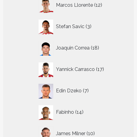
12
Marcos Llorente
12
producten
3
Stefan Savic
3
producten
18
Joaquin Correa
18
producten
17
Yannick Carrasco
17
producten
7
Edin Dzeko
7
producten
14
Fabinho
14
producten
10
James Milner
10
producten