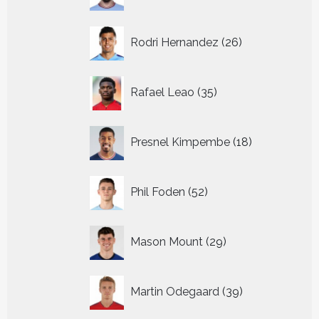
producten
26
Rodri Hernandez
26
producten
35
Rafael Leao
35
producten
18
Presnel Kimpembe
18
producten
52
Phil Foden
52
producten
29
Mason Mount
29
producten
39
Martin Odegaard
39
producten