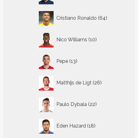
64
Cristiano Ronaldo
64
producten
10
Nico Williams
10
producten
13
Pepe
13
producten
26
Matthijs de Ligt
26
producten
22
Paulo Dybala
22
producten
18
Eden Hazard
18
producten