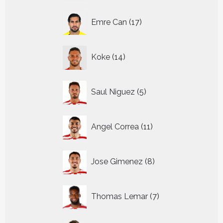
17
Emre Can
17
producten
14
Koke
14
producten
5
Saul Niguez
5
producten
11
Angel Correa
11
producten
8
Jose Gimenez
8
producten
7
Thomas Lemar
7
producten