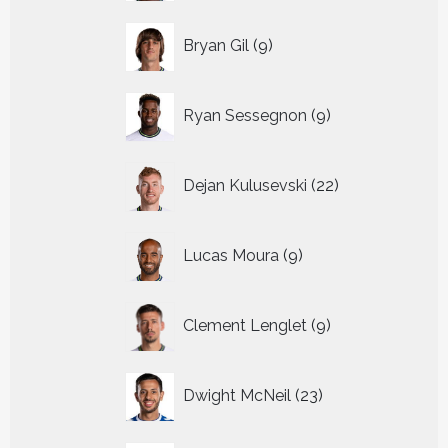
9
Bryan Gil
9
producten
9
Ryan Sessegnon
9
producten
22
Dejan Kulusevski
22
producten
9
Lucas Moura
9
producten
9
Clement Lenglet
9
producten
23
Dwight McNeil
23
producten