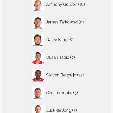
18
Anthony Gordon
18
producten
9
James Tarkowski
9
producten
8
Daley Blind
8
producten
7
Dusan Tadic
7
producten
12
Steven Bergwijn
12
producten
5
Ciro Immobile
5
producten
3
Luuk de Jong
3