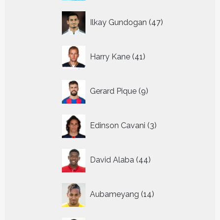
47
Ilkay Gundogan
47
producten
41
Harry Kane
41
producten
9
Gerard Pique
9
producten
3
Edinson Cavani
3
producten
44
David Alaba
44
producten
14
Aubameyang
14
producten