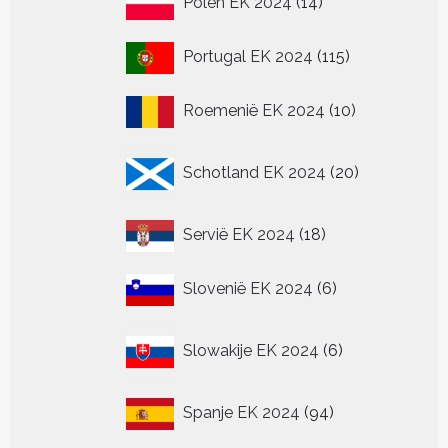
Polen EK 2024
14
producten
115
Portugal EK 2024
115
producten
10
Roemenië EK 2024
10
producten
20
Schotland EK 2024
20
producten
18
Servië EK 2024
18
producten
6
Slovenië EK 2024
6
producten
6
Slowakije EK 2024
6
producten
94
Spanje EK 2024
94
producten