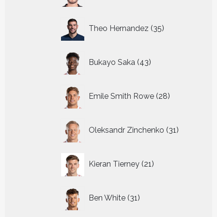
35
Theo Hernandez
35
producten
43
Bukayo Saka
43
producten
28
Emile Smith Rowe
28
producten
31
Oleksandr Zinchenko
31
producten
21
Kieran Tierney
21
producten
31
Ben White
31
producten