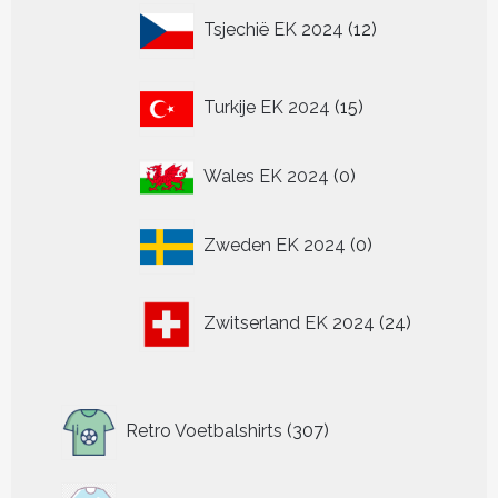
12
Tsjechië EK 2024
12
producten
15
Turkije EK 2024
15
producten
0
Wales EK 2024
0
producten
0
Zweden EK 2024
0
producten
24
Zwitserland EK 2024
24
producten
307
Retro Voetbalshirts
307
producten
319