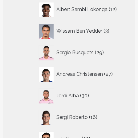
12
Albert Sambi Lokonga
12
producte
3
Wissam Ben Yedder
3
producten
29
Sergio Busquets
29
producten
27
Andreas Christensen
27
producten
30
Jordi Alba
30
producten
16
Sergi Roberto
16
producten
23