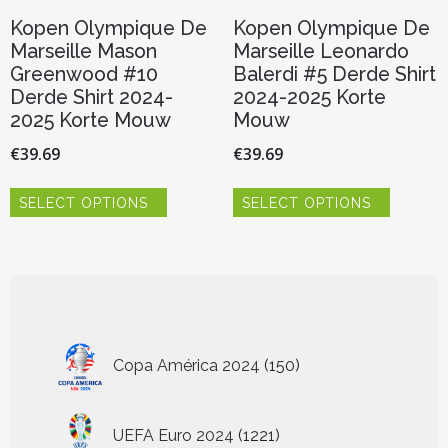
Kopen Olympique De
Kopen Olympique De
Marseille Mason
Marseille Leonardo
Greenwood #10
Balerdi #5 Derde Shirt
Derde Shirt 2024-
2024-2025 Korte
2025 Korte Mouw
Mouw
€
39.69
€
39.69
Dit
Dit
SELECT OPTIONS
SELECT OPTIONS
product
product
heeft
heeft
meerdere
meerder
variaties.
variaties.
Deze
Deze
optie
optie
kan
kan
150
gekozen
gekozen
Copa América 2024
150
worden
worden
producten
op
op
de
de
1221
UEFA Euro 2024
1221
productpagina
productp
producten