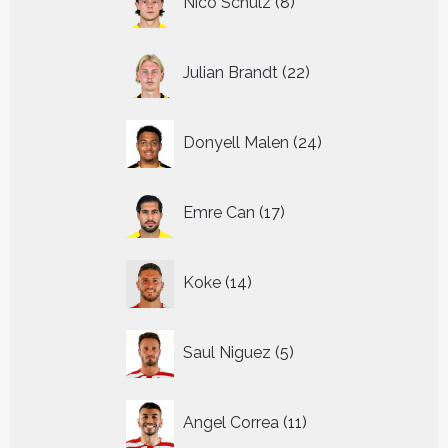
Nico Schulz
8
producten
22
Julian Brandt
22
producten
24
Donyell Malen
24
producten
17
Emre Can
17
producten
14
Koke
14
producten
5
Saul Niguez
5
producten
11
Angel Correa
11
producten