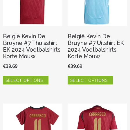
productpagina
de
productp
België Kevin De
België Kevin De
Bruyne #7 Thuisshirt
Bruyne #7 Uitshirt EK
EK 2024 Voetbalshirts
2024 Voetbalshirts
Korte Mouw
Korte Mouw
€
39.69
€
39.69
Dit
Dit
SELECT OPTIONS
SELECT OPTIONS
product
product
heeft
heeft
meerdere
meerder
variaties.
variaties.
Deze
Deze
optie
optie
kan
kan
gekozen
gekozen
worden
worden