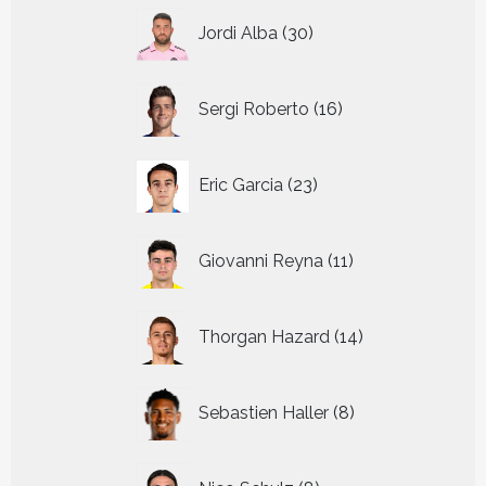
30
Jordi Alba
30
producten
16
Sergi Roberto
16
producten
23
Eric Garcia
23
producten
11
Giovanni Reyna
11
producten
14
Thorgan Hazard
14
producten
8
Sebastien Haller
8
producten
8