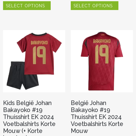
SELECT OPTIONS
SELECT OPTIONS
product
product
heeft
heeft
meerdere
meerder
variaties.
variaties.
Deze
Deze
optie
optie
kan
kan
gekozen
gekozen
worden
worden
op
op
de
de
productpagina
productp
Kids België Johan
België Johan
Bakayoko #19
Bakayoko #19
Thuisshirt EK 2024
Thuisshirt EK 2024
Voetbalshirts Korte
Voetbalshirts Korte
Mouw (+ Korte
Mouw