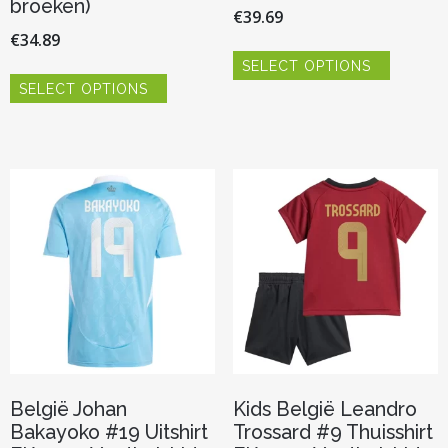
broeken)
€
39.69
€
34.89
Dit
SELECT OPTIONS
product
Dit
heeft
SELECT OPTIONS
product
meerder
heeft
variaties.
meerdere
Deze
variaties.
optie
Deze
kan
optie
gekozen
kan
worden
gekozen
op
worden
de
op
productp
de
productpagina
België Johan
Kids België Leandro
Bakayoko #19 Uitshirt
Trossard #9 Thuisshirt