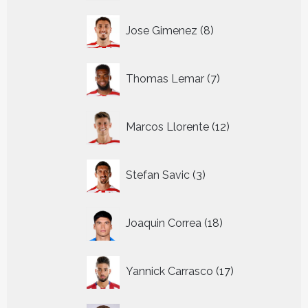
8
Jose Gimenez
8
producten
7
Thomas Lemar
7
producten
12
Marcos Llorente
12
producten
3
Stefan Savic
3
producten
18
Joaquin Correa
18
producten
17
Yannick Carrasco
17
producten