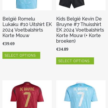
België Romelu
Kids België Kevin De
Lukaku #10 Uitshirt EK
Bruyne #7 Thuisshirt
2024 Voetbalshirts
EK 2024 Voetbalshirts
Korte Mouw
Korte Mouw (+ Korte
broeken)
€
39.69
€
34.89
Dit
SELECT OPTIONS
product
Dit
heeft
SELECT OPTIONS
product
meerdere
heeft
variaties.
meerder
Deze
variaties.
optie
Deze
kan
optie
gekozen
kan
worden
gekozen
op
worden
de
op