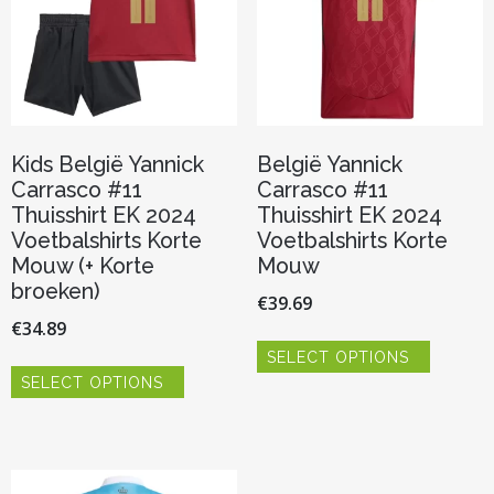
op
op
de
de
productpagina
productp
Kids België Yannick
België Yannick
Carrasco #11
Carrasco #11
Thuisshirt EK 2024
Thuisshirt EK 2024
Voetbalshirts Korte
Voetbalshirts Korte
Mouw (+ Korte
Mouw
broeken)
€
39.69
€
34.89
Dit
SELECT OPTIONS
product
Dit
heeft
SELECT OPTIONS
product
meerder
heeft
variaties.
meerdere
Deze
variaties.
optie
Deze