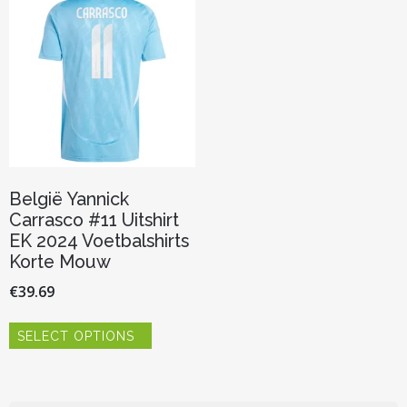
kan
optie
gekozen
kan
worden
gekozen
op
worden
de
op
productp
de
productpagina
België Yannick
Carrasco #11 Uitshirt
EK 2024 Voetbalshirts
Korte Mouw
€
39.69
Dit
SELECT OPTIONS
product
heeft
meerdere
variaties.