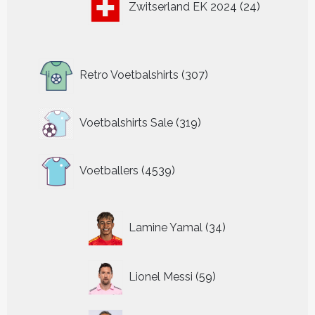
Zwitserland EK 2024
24
producten
307
Retro Voetbalshirts
307
producten
319
Voetbalshirts Sale
319
producten
4539
Voetballers
4539
producten
34
Lamine Yamal
34
producten
59
Lionel Messi
59
producten