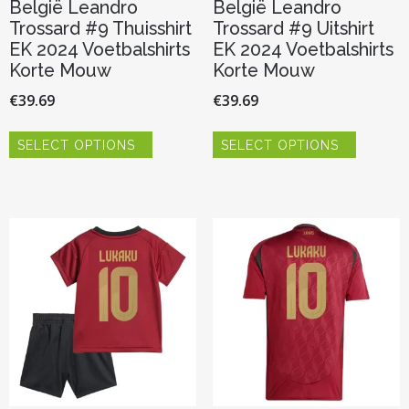
België Leandro
België Leandro
Trossard #9 Thuisshirt
Trossard #9 Uitshirt
EK 2024 Voetbalshirts
EK 2024 Voetbalshirts
Korte Mouw
Korte Mouw
€
39.69
€
39.69
Dit
Dit
SELECT OPTIONS
SELECT OPTIONS
product
product
heeft
heeft
meerdere
meerder
variaties.
variaties.
Deze
Deze
optie
optie
kan
kan
gekozen
gekozen
worden
worden
op
op
de
de
productpagina
productp