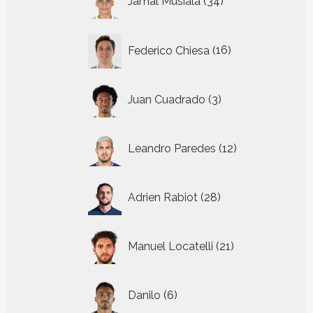
Jamal Musiala
34
producten
16
Federico Chiesa
16
producten
3
Juan Cuadrado
3
producten
12
Leandro Paredes
12
producten
28
Adrien Rabiot
28
producten
21
Manuel Locatelli
21
producten
6
Danilo
6
producten