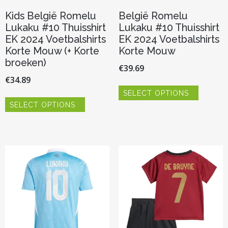
Kids België Romelu
België Romelu
Lukaku #10 Thuisshirt
Lukaku #10 Thuisshirt
EK 2024 Voetbalshirts
EK 2024 Voetbalshirts
Korte Mouw (+ Korte
Korte Mouw
broeken)
€
39.69
€
34.89
Dit
SELECT OPTIONS
product
Dit
heeft
SELECT OPTIONS
product
meerder
heeft
variaties.
meerdere
Deze
variaties.
optie
Deze
kan
optie
gekozen
kan
worden
gekozen
op
worden
de
op
productp
de
productpagina