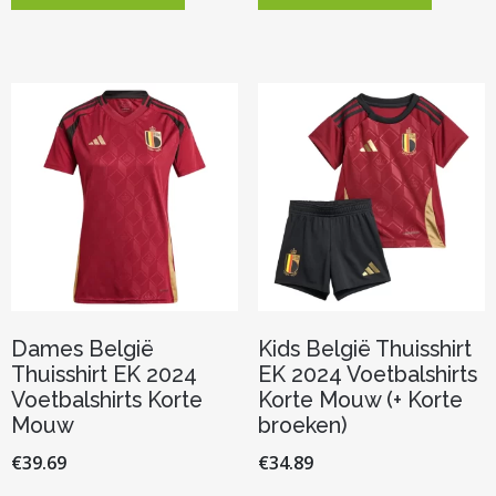
heeft
heeft
meerdere
meerder
variaties.
variaties.
Deze
Deze
optie
optie
kan
kan
gekozen
gekozen
worden
worden
op
op
de
de
productpagina
productp
Dames België
Kids België Thuisshirt
Thuisshirt EK 2024
EK 2024 Voetbalshirts
Voetbalshirts Korte
Korte Mouw (+ Korte
Mouw
broeken)
€
39.69
€
34.89
Dit
Dit