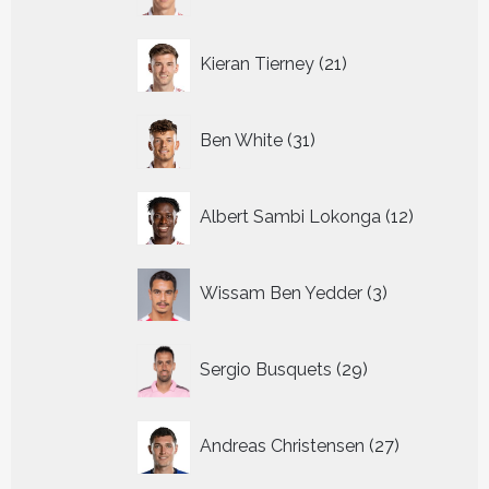
21
Kieran Tierney
21
producten
31
Ben White
31
producten
12
Albert Sambi Lokonga
12
producte
3
Wissam Ben Yedder
3
producten
29
Sergio Busquets
29
producten
27
Andreas Christensen
27
producten