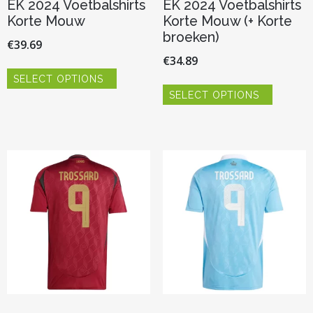
EK 2024 Voetbalshirts
EK 2024 Voetbalshirts
Korte Mouw
Korte Mouw (+ Korte
broeken)
€
39.69
€
34.89
Dit
SELECT OPTIONS
product
Dit
heeft
SELECT OPTIONS
product
meerdere
heeft
variaties.
meerder
Deze
variaties.
optie
Deze
kan
optie
gekozen
kan
worden
gekozen
op
worden
de
op
productpagina
de
productp