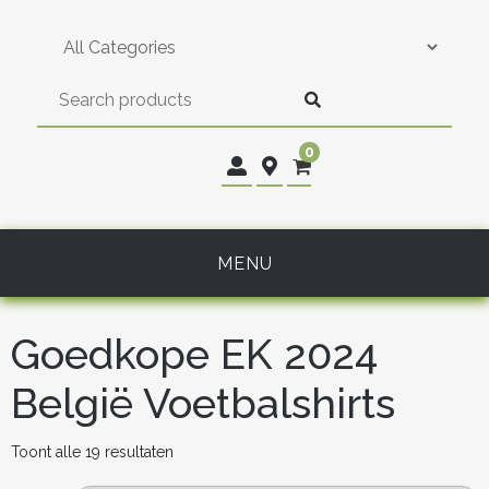
Skip
to
content
0
MENU
Goedkope EK 2024
België Voetbalshirts
Gesorteerd
Toont alle 19 resultaten
op