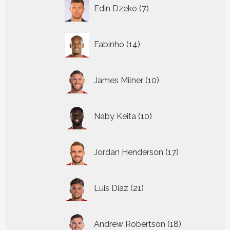
7
Edin Dzeko
7
producten
14
Fabinho
14
producten
10
James Milner
10
producten
10
Naby Keita
10
producten
17
Jordan Henderson
17
producten
21
Luis Diaz
21
producten
18
Andrew Robertson
18
producten