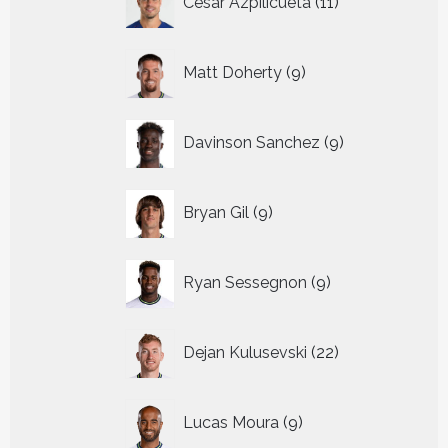
Cesar Azpilicueta
11
producten
9
Matt Doherty
9
producten
9
Davinson Sanchez
9
producten
9
Bryan Gil
9
producten
9
Ryan Sessegnon
9
producten
22
Dejan Kulusevski
22
producten
9
Lucas Moura
9
producten