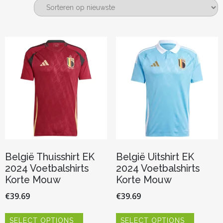
nieuwste
België Thuisshirt EK
België Uitshirt EK
2024 Voetbalshirts
2024 Voetbalshirts
Korte Mouw
Korte Mouw
€
39.69
€
39.69
Dit
Dit
SELECT OPTIONS
SELECT OPTIONS
product
product