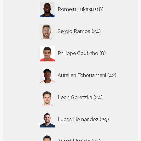
18
Romelu Lukaku
18
producten
24
Sergio Ramos
24
producten
8
Philippe Coutinho
8
producten
42
Aurelien Tchouameni
42
producten
24
Leon Goretzka
24
producten
29
Lucas Hernandez
29
producten
34