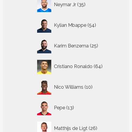
35
Neymar Jr
35
producten
54
Kylian Mbappe
54
producten
25
Karim Benzema
25
producten
64
Cristiano Ronaldo
64
producten
10
Nico Williams
10
producten
13
Pepe
13
producten
26
Matthijs de Ligt
26
producten