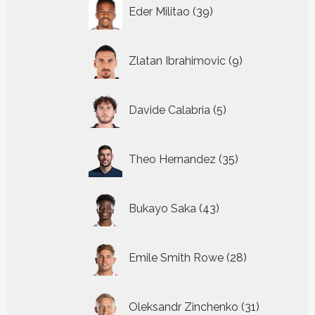
39
Eder Militao
39
producten
9
Zlatan Ibrahimovic
9
producten
5
Davide Calabria
5
producten
35
Theo Hernandez
35
producten
43
Bukayo Saka
43
producten
28
Emile Smith Rowe
28
producten
31
Oleksandr Zinchenko
31
producten