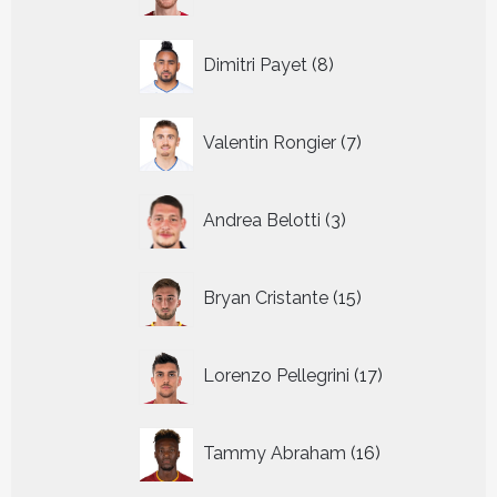
8
Dimitri Payet
8
producten
7
Valentin Rongier
7
producten
3
Andrea Belotti
3
producten
15
Bryan Cristante
15
producten
17
Lorenzo Pellegrini
17
producten
16
Tammy Abraham
16
producten