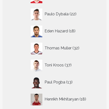
22
Paulo Dybala
22
producten
18
Eden Hazard
18
producten
32
Thomas Muller
32
producten
37
Toni Kroos
37
producten
13
Paul Pogba
13
producten
18
Henrikh Mkhitaryan
18
producten