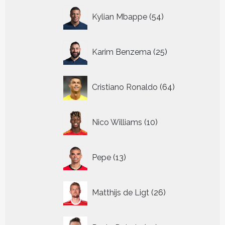
54
Kylian Mbappe
54
producten
25
Karim Benzema
25
producten
64
Cristiano Ronaldo
64
producten
10
Nico Williams
10
producten
13
Pepe
13
producten
26
Matthijs de Ligt
26
producten
22