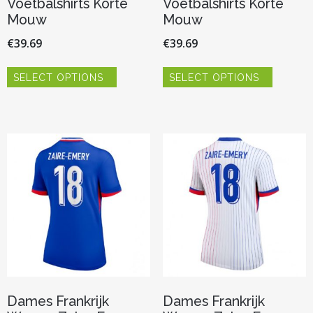
Voetbalshirts Korte
Voetbalshirts Korte
Mouw
Mouw
€
39.69
€
39.69
Dit
Dit
SELECT OPTIONS
SELECT OPTIONS
product
product
heeft
heeft
meerdere
meerder
variaties.
variaties.
Deze
Deze
optie
optie
kan
kan
gekozen
gekozen
worden
worden
op
op
de
de
productpagina
productp
Dames Frankrijk
Dames Frankrijk