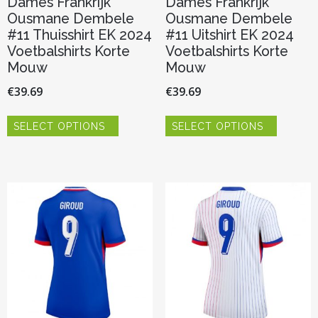
Dames Frankrijk
Dames Frankrijk
Ousmane Dembele
Ousmane Dembele
#11 Thuisshirt EK 2024
#11 Uitshirt EK 2024
Voetbalshirts Korte
Voetbalshirts Korte
Mouw
Mouw
€
39.69
€
39.69
Dit
Dit
SELECT OPTIONS
SELECT OPTIONS
product
product
heeft
heeft
meerdere
meerder
variaties.
variaties.
Deze
Deze
optie
optie
kan
kan
gekozen
gekozen
worden
worden
op
op
de
de
productpagina
productp