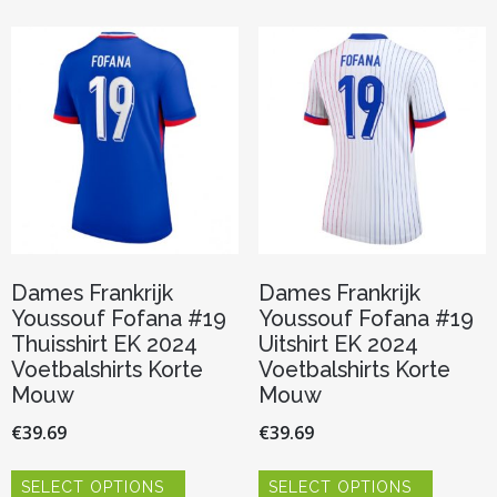
variaties.
variaties.
Deze
Deze
optie
optie
kan
kan
gekozen
gekozen
worden
worden
op
op
de
de
productpagina
productp
Dames Frankrijk
Dames Frankrijk
Youssouf Fofana #19
Youssouf Fofana #19
Thuisshirt EK 2024
Uitshirt EK 2024
Voetbalshirts Korte
Voetbalshirts Korte
Mouw
Mouw
€
39.69
€
39.69
Dit
Dit
SELECT OPTIONS
SELECT OPTIONS
product
product