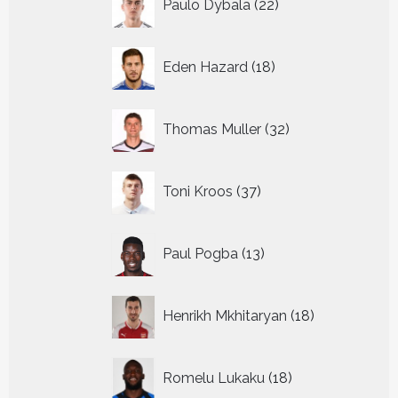
Paulo Dybala
22
producten
18
Eden Hazard
18
producten
32
Thomas Muller
32
producten
37
Toni Kroos
37
producten
13
Paul Pogba
13
producten
18
Henrikh Mkhitaryan
18
producten
18
Romelu Lukaku
18
producten