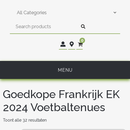
Skip
to
content
0
MENU
Goedkope Frankrijk EK
2024 Voetbaltenues
Gesorteerd
Toont alle 32 resultaten
op