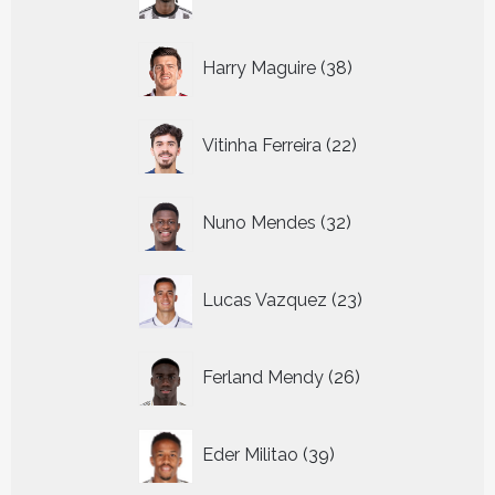
producten
38
Harry Maguire
38
producten
22
Vitinha Ferreira
22
producten
32
Nuno Mendes
32
producten
23
Lucas Vazquez
23
producten
26
Ferland Mendy
26
producten
39
Eder Militao
39
producten