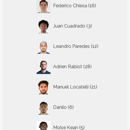
16
Federico Chiesa
16
producten
3
Juan Cuadrado
3
producten
12
Leandro Paredes
12
producten
28
Adrien Rabiot
28
producten
21
Manuel Locatelli
21
producten
6
Danilo
6
producten
5
Moise Kean
5