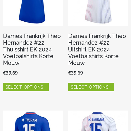
de
de
productpagina
productp
Dames Frankrijk Theo
Dames Frankrijk Theo
Hernandez #22
Hernandez #22
Thuisshirt EK 2024
Uitshirt EK 2024
Voetbalshirts Korte
Voetbalshirts Korte
Mouw
Mouw
€
39.69
€
39.69
Dit
Dit
SELECT OPTIONS
SELECT OPTIONS
product
product
heeft
heeft
meerdere
meerder
variaties.
variaties.
Deze
Deze
optie
optie
kan
kan
gekozen
gekozen