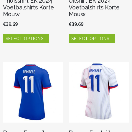
Thuisshirt EK 2024
Uitshirt EK 2024
Voetbalshirts Korte
Voetbalshirts Korte
Mouw
Mouw
€
39.69
€
39.69
Dit
Dit
SELECT OPTIONS
SELECT OPTIONS
product
product
heeft
heeft
meerdere
meerder
variaties.
variaties.
Deze
Deze
optie
optie
kan
kan
gekozen
gekozen
worden
worden
op
op
de
de
productpagina
productp