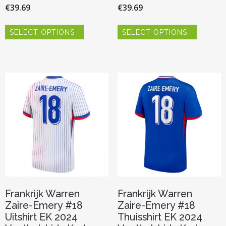
€
39.69
€
39.69
Dit
Dit
SELECT OPTIONS
SELECT OPTIONS
product
product
heeft
heeft
meerdere
meerder
variaties.
variaties.
Deze
Deze
optie
optie
kan
kan
gekozen
gekozen
worden
worden
op
op
de
de
productpagina
productp
Frankrijk Warren
Frankrijk Warren
Zaire-Emery #18
Zaire-Emery #18
Uitshirt EK 2024
Thuisshirt EK 2024