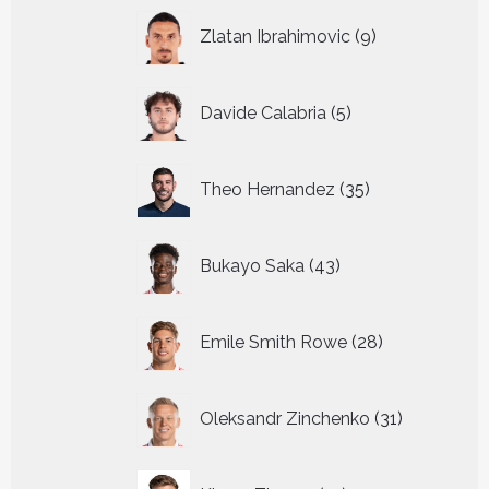
9
Zlatan Ibrahimovic
9
producten
5
Davide Calabria
5
producten
35
Theo Hernandez
35
producten
43
Bukayo Saka
43
producten
28
Emile Smith Rowe
28
producten
31
Oleksandr Zinchenko
31
producten
21