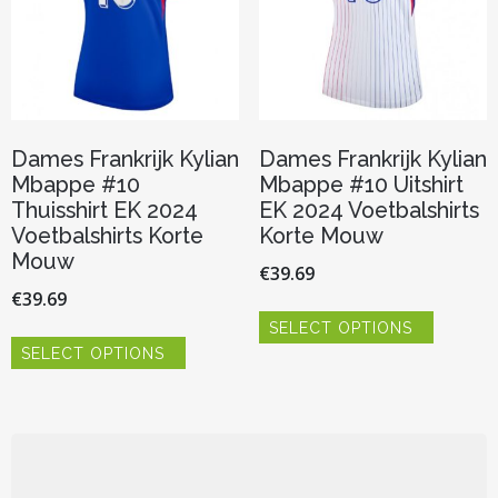
op
op
de
de
productpagina
productp
Dames Frankrijk Kylian
Dames Frankrijk Kylian
Mbappe #10
Mbappe #10 Uitshirt
Thuisshirt EK 2024
EK 2024 Voetbalshirts
Voetbalshirts Korte
Korte Mouw
Mouw
€
39.69
€
39.69
Dit
SELECT OPTIONS
product
Dit
heeft
SELECT OPTIONS
product
meerder
heeft
variaties.
meerdere
Deze
variaties.
optie
Deze
kan
optie
gekozen
kan