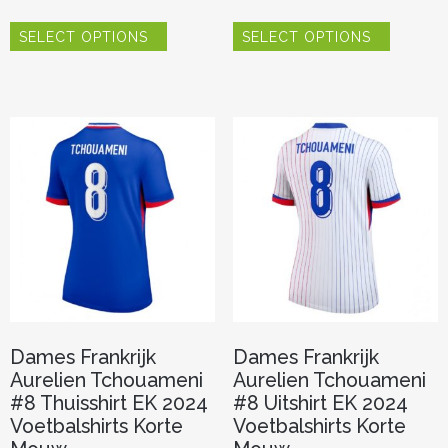
Dit
Dit
SELECT OPTIONS
SELECT OPTIONS
product
product
heeft
heeft
meerdere
meerder
variaties.
variaties.
Deze
Deze
optie
optie
kan
kan
gekozen
gekozen
worden
worden
op
op
de
de
productpagina
productp
Dames Frankrijk
Dames Frankrijk
Aurelien Tchouameni
Aurelien Tchouameni
#8 Thuisshirt EK 2024
#8 Uitshirt EK 2024
Voetbalshirts Korte
Voetbalshirts Korte