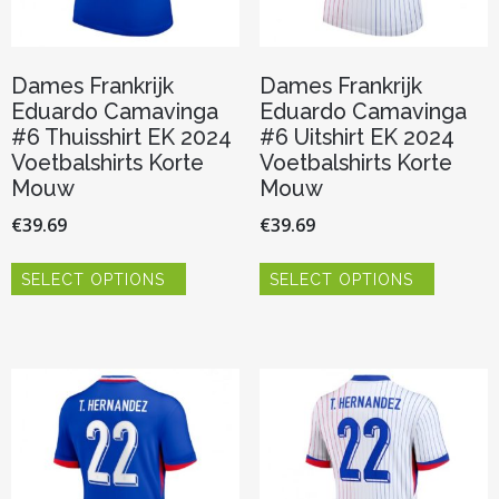
Dames Frankrijk
Dames Frankrijk
Eduardo Camavinga
Eduardo Camavinga
#6 Thuisshirt EK 2024
#6 Uitshirt EK 2024
Voetbalshirts Korte
Voetbalshirts Korte
Mouw
Mouw
€
39.69
€
39.69
Dit
Dit
SELECT OPTIONS
SELECT OPTIONS
product
product
heeft
heeft
meerdere
meerder
variaties.
variaties.
Deze
Deze
optie
optie
kan
kan
gekozen
gekozen
worden
worden
op
op