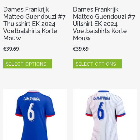
Dames Frankrijk
Dames Frankrijk
Matteo Guendouzi #7
Matteo Guendouzi #7
Thuisshirt EK 2024
Uitshirt EK 2024
Voetbalshirts Korte
Voetbalshirts Korte
Mouw
Mouw
€
39.69
€
39.69
Dit
Dit
SELECT OPTIONS
SELECT OPTIONS
product
product
heeft
heeft
meerdere
meerder
variaties.
variaties.
Deze
Deze
optie
optie
kan
kan
gekozen
gekozen
worden
worden
op
op
de
de
productpagina
productp