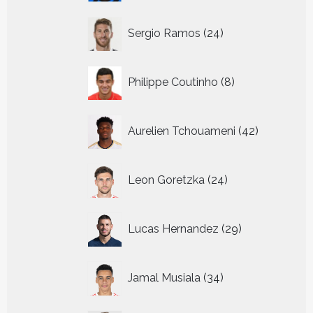
24
Sergio Ramos
24
producten
8
Philippe Coutinho
8
producten
42
Aurelien Tchouameni
42
producten
24
Leon Goretzka
24
producten
29
Lucas Hernandez
29
producten
34
Jamal Musiala
34
producten