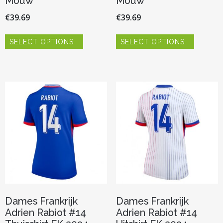
Mouw
Mouw
€
39.69
€
39.69
Dit
Dit
SELECT OPTIONS
SELECT OPTIONS
product
product
heeft
heeft
meerdere
meerder
variaties.
variaties.
Deze
Deze
optie
optie
kan
kan
gekozen
gekozen
worden
worden
op
op
de
de
productpagina
productp
Dames Frankrijk
Dames Frankrijk
Adrien Rabiot #14
Adrien Rabiot #14