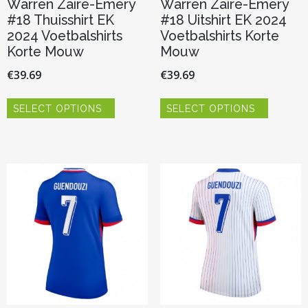
Warren Zaire-Emery
Warren Zaire-Emery
#18 Thuisshirt EK
#18 Uitshirt EK 2024
2024 Voetbalshirts
Voetbalshirts Korte
Korte Mouw
Mouw
€
39.69
€
39.69
Dit
Dit
SELECT OPTIONS
SELECT OPTIONS
product
product
heeft
heeft
meerdere
meerder
variaties.
variaties.
Deze
Deze
optie
optie
kan
kan
gekozen
gekozen
worden
worden
op
op
de
de
productpagina
productp