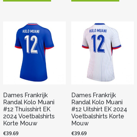
heeft
heeft
meerdere
meerder
variaties.
variaties.
Deze
Deze
optie
optie
kan
kan
gekozen
gekozen
worden
worden
op
op
de
de
productpagina
productp
Dames Frankrijk
Dames Frankrijk
Randal Kolo Muani
Randal Kolo Muani
#12 Thuisshirt EK
#12 Uitshirt EK 2024
2024 Voetbalshirts
Voetbalshirts Korte
Korte Mouw
Mouw
€
39.69
€
39.69