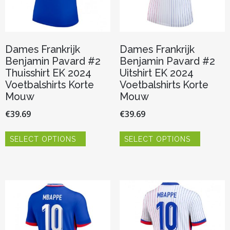
productpagina
productp
Dames Frankrijk
Dames Frankrijk
Benjamin Pavard #2
Benjamin Pavard #2
Thuisshirt EK 2024
Uitshirt EK 2024
Voetbalshirts Korte
Voetbalshirts Korte
Mouw
Mouw
€
39.69
€
39.69
Dit
Dit
SELECT OPTIONS
SELECT OPTIONS
product
product
heeft
heeft
meerdere
meerder
variaties.
variaties.
Deze
Deze
optie
optie
kan
kan
gekozen
gekozen
worden
worden