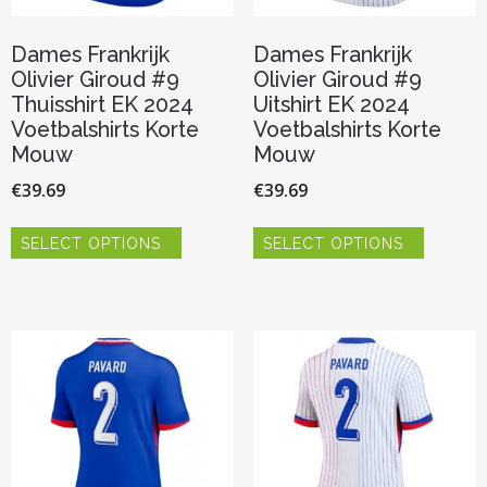
Dames Frankrijk
Dames Frankrijk
Olivier Giroud #9
Olivier Giroud #9
Thuisshirt EK 2024
Uitshirt EK 2024
Voetbalshirts Korte
Voetbalshirts Korte
Mouw
Mouw
€
39.69
€
39.69
Dit
Dit
SELECT OPTIONS
SELECT OPTIONS
product
product
heeft
heeft
meerdere
meerder
variaties.
variaties.
Deze
Deze
optie
optie
kan
kan
gekozen
gekozen
worden
worden
op
op
de
de