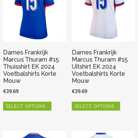
worden
worden
op
op
de
de
productpagina
productp
Dames Frankrijk
Dames Frankrijk
Marcus Thuram #15
Marcus Thuram #15
Thuisshirt EK 2024
Uitshirt EK 2024
Voetbalshirts Korte
Voetbalshirts Korte
Mouw
Mouw
€
39.69
€
39.69
Dit
Dit
SELECT OPTIONS
SELECT OPTIONS
product
product
heeft
heeft
meerdere
meerder
variaties.
variaties.
Deze
Deze