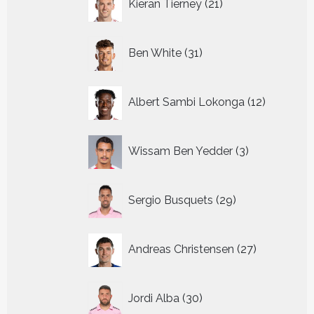
Kieran Tierney
21
producten
31
Ben White
31
producten
12
Albert Sambi Lokonga
12
producte
3
Wissam Ben Yedder
3
producten
29
Sergio Busquets
29
producten
27
Andreas Christensen
27
producten
30
Jordi Alba
30
producten