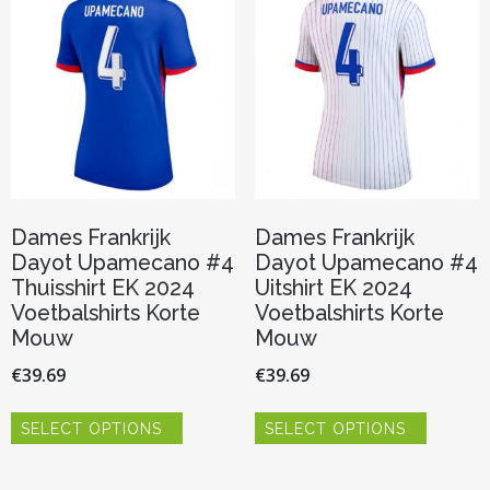
optie
optie
kan
kan
gekozen
gekozen
worden
worden
op
op
de
de
productpagina
productp
Dames Frankrijk
Dames Frankrijk
Dayot Upamecano #4
Dayot Upamecano #4
Thuisshirt EK 2024
Uitshirt EK 2024
Voetbalshirts Korte
Voetbalshirts Korte
Mouw
Mouw
€
39.69
€
39.69
Dit
Dit
SELECT OPTIONS
SELECT OPTIONS
product
product
heeft
heeft
meerdere
meerder