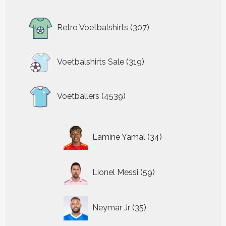
307
Retro Voetbalshirts
307
producten
319
Voetbalshirts Sale
319
producten
4539
Voetballers
4539
producten
34
Lamine Yamal
34
producten
59
Lionel Messi
59
producten
35
Neymar Jr
35
producten