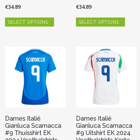
€
34.89
€
34.89
Dit
Dit
SELECT OPTIONS
SELECT OPTIONS
product
produc
re
heeft
heeft
meerdere
meerde
variaties.
variaties
Deze
Deze
optie
optie
n
kan
kan
gekozen
gekoze
worden
worde
op
op
pagina
de
de
productpagina
produc
Dames Italië
Dames Italië
Gianluca Scamacca
Gianluca Scamacca
#9 Thuisshirt EK
#9 Uitshirt EK 2024