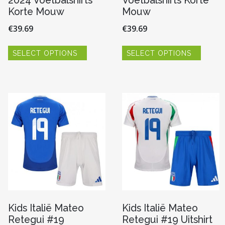
2024 Voetbalshirts
Voetbalshirts Korte
Korte Mouw
Mouw
€
39.69
€
39.69
Dit
Dit
SELECT OPTIONS
SELECT OPTIONS
product
produc
heeft
heeft
re
meerdere
meerde
variaties.
variaties
Deze
Deze
optie
optie
kan
kan
n
gekozen
gekoze
worden
worde
op
op
de
de
pagina
productpagina
produc
Kids Italië Mateo
Kids Italië Mateo
Retegui #19
Retegui #19 Uitshirt