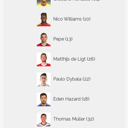
producten
10
Nico Williams
10
producten
t
13
Pepe
13
producten
re
.
26
Matthijs de Ligt
26
producten
n
22
n
Paulo Dybala
22
producten
18
tpagina
Eden Hazard
18
producten
32
Thomas Muller
32
producten