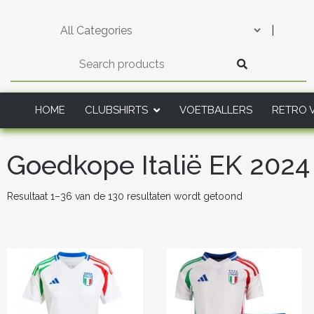
Skip
to
|
content
HOME
CLUBSHIRTS
VOETBALLERS
RETRO 
Goedkope Italië EK 2024
Gesorteerd
Resultaat 1–36 van de 130 resultaten wordt getoond
op
nieuwste