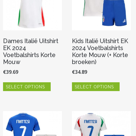
Dames Italië Uitshirt
Kids Italië Uitshirt EK
EK 2024
2024 Voetbalshirts
Voetbalshirts Korte
Korte Mouw (+ Korte
Mouw
broeken)
€
39.69
€
34.89
Dit
Dit
SELECT OPTIONS
SELECT OPTIONS
product
product
heeft
heeft
meerdere
meerde
variaties.
variaties.
Deze
Deze
optie
optie
kan
kan
gekozen
gekoze