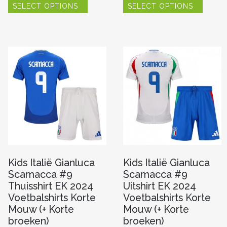
SELECT OPTIONS
SELECT OPTIONS
product
produc
re
heeft
heeft
meerdere
meerde
variaties.
variaties
Deze
Deze
optie
optie
n
kan
kan
gekozen
gekoze
worden
worde
op
op
pagina
de
de
productpagina
produc
Kids Italië Gianluca
Kids Italië Gianluca
Scamacca #9
Scamacca #9
Thuisshirt EK 2024
Uitshirt EK 2024
Voetbalshirts Korte
Voetbalshirts Korte
Mouw (+ Korte
Mouw (+ Korte
broeken)
broeken)