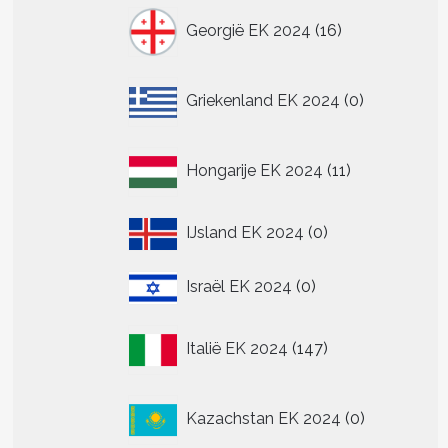
n
16
Georgië EK 2024
16
producten
tpagina
0
Griekenland EK 2024
0
producten
11
Hongarije EK 2024
11
producten
0
IJsland EK 2024
0
producten
0
Israël EK 2024
0
t
producten
147
re
Italië EK 2024
147
producten
.
0
Kazachstan EK 2024
0
producten
n