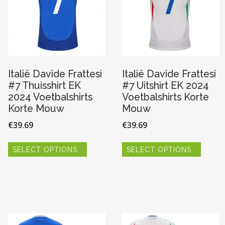
worden
worde
op
op
de
de
pagina
productpagina
produc
Italië Davide Frattesi
Italië Davide Frattesi
#7 Thuisshirt EK
#7 Uitshirt EK 2024
2024 Voetbalshirts
Voetbalshirts Korte
Korte Mouw
Mouw
€
39.69
€
39.69
Dit
Dit
SELECT OPTIONS
SELECT OPTIONS
product
produc
heeft
heeft
meerdere
meerde
variaties.
variaties
Deze
Deze
re
optie
optie
kan
kan
gekozen
gekoze