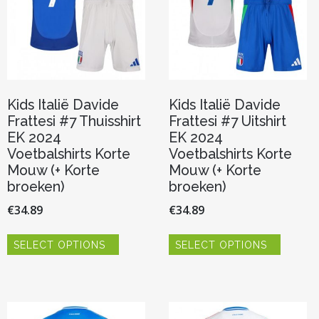
worden
worden
op
op
de
de
productpagina
product
Kids Italië Davide
Kids Italië Davide
Frattesi #7 Thuisshirt
Frattesi #7 Uitshirt
EK 2024
EK 2024
Voetbalshirts Korte
Voetbalshirts Korte
Mouw (+ Korte
Mouw (+ Korte
broeken)
broeken)
€
34.89
€
34.89
Dit
Dit
SELECT OPTIONS
SELECT OPTIONS
product
product
heeft
heeft
meerdere
meerde
variaties.
variaties.
Deze
Deze