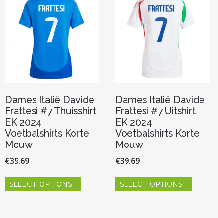
optie
optie
kan
kan
gekozen
gekoze
worden
worden
op
op
de
de
productpagina
product
Dames Italië Davide
Dames Italië Davide
Frattesi #7 Thuisshirt
Frattesi #7 Uitshirt
EK 2024
EK 2024
Voetbalshirts Korte
Voetbalshirts Korte
Mouw
Mouw
€
39.69
€
39.69
Dit
Dit
SELECT OPTIONS
SELECT OPTIONS
product
product
heeft
heeft
meerdere
meerde
variaties.
variaties.