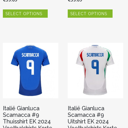
Dit
Dit
SELECT OPTIONS
SELECT OPTIONS
product
product
heeft
heeft
meerdere
meerde
variaties.
variaties.
Deze
Deze
optie
optie
kan
kan
gekozen
gekoze
worden
worden
op
op
de
de
productpagina
product
Italië Gianluca
Italië Gianluca
Scamacca #9
Scamacca #9
Thuisshirt EK 2024
Uitshirt EK 2024