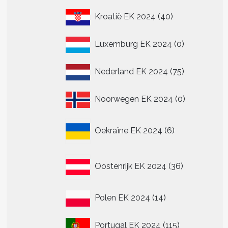
n
40
Kroatië EK 2024
40
producten
0
tpagina
Luxemburg EK 2024
0
producten
75
Nederland EK 2024
75
producten
0
Noorwegen EK 2024
0
producten
6
Oekraïne EK 2024
6
producten
36
Oostenrijk EK 2024
36
producten
14
Polen EK 2024
14
t
producten
115
Portugal EK 2024
115
re