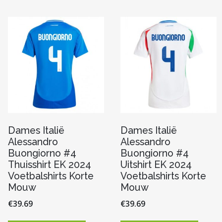
variaties.
variaties
Deze
Deze
optie
optie
n
kan
kan
gekozen
gekoze
worden
worde
op
op
pagina
de
de
productpagina
produc
Dames Italië
Dames Italië
Alessandro
Alessandro
Buongiorno #4
Buongiorno #4
Thuisshirt EK 2024
Uitshirt EK 2024
Voetbalshirts Korte
Voetbalshirts Korte
Mouw
Mouw
€
39.69
€
39.69
Dit
Dit