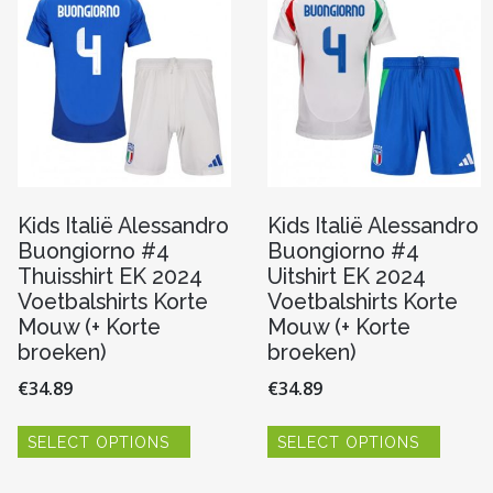
worden
worde
op
op
n
de
de
productpagina
produc
pagina
Kids Italië Alessandro
Kids Italië Alessandro
Buongiorno #4
Buongiorno #4
Thuisshirt EK 2024
Uitshirt EK 2024
Voetbalshirts Korte
Voetbalshirts Korte
Mouw (+ Korte
Mouw (+ Korte
broeken)
broeken)
€
34.89
€
34.89
Dit
Dit
SELECT OPTIONS
SELECT OPTIONS
product
produc
re
heeft
heeft
meerdere
meerde