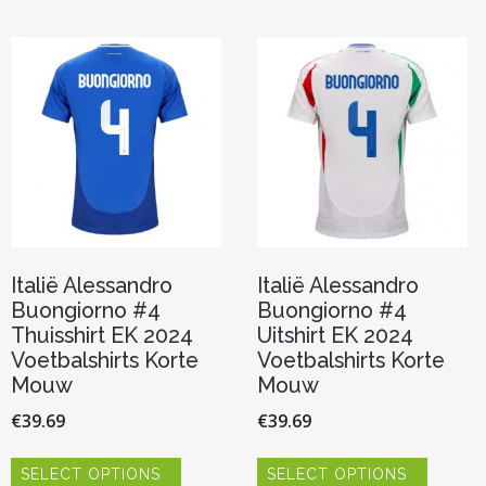
Deze
Deze
optie
optie
kan
kan
gekozen
gekoze
worden
worden
op
op
de
de
productpagina
product
Italië Alessandro
Italië Alessandro
Buongiorno #4
Buongiorno #4
Thuisshirt EK 2024
Uitshirt EK 2024
Voetbalshirts Korte
Voetbalshirts Korte
Mouw
Mouw
€
39.69
€
39.69
Dit
Dit
SELECT OPTIONS
SELECT OPTIONS
product
product