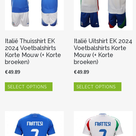
Italië Thuisshirt EK
Italië Uitshirt EK 2024
2024 Voetbalshirts
Voetbalshirts Korte
Korte Mouw (+ Korte
Mouw (+ Korte
broeken)
broeken)
€
49.89
€
49.89
Dit
Dit
SELECT OPTIONS
SELECT OPTIONS
product
produc
heeft
heeft
re
meerdere
meerde
variaties.
variaties
Deze
Deze
optie
optie
kan
kan
n
gekozen
gekoze