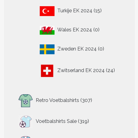
t
15
Turkije EK 2024
15
producten
re
.
0
Wales EK 2024
0
producten
0
Zweden EK 2024
0
n
producten
n
24
Zwitserland EK 2024
24
producten
tpagina
307
Retro Voetbalshirts
307
producten
319
Voetbalshirts Sale
319
producten