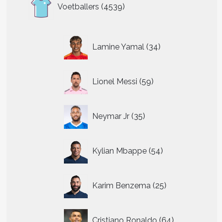
4539
Voetballers
4539
producten
t
34
Lamine Yamal
34
producten
re
.
59
Lionel Messi
59
producten
n
35
Neymar Jr
35
n
producten
54
tpagina
Kylian Mbappe
54
producten
25
Karim Benzema
25
producten
64
Cristiano Ronaldo
64