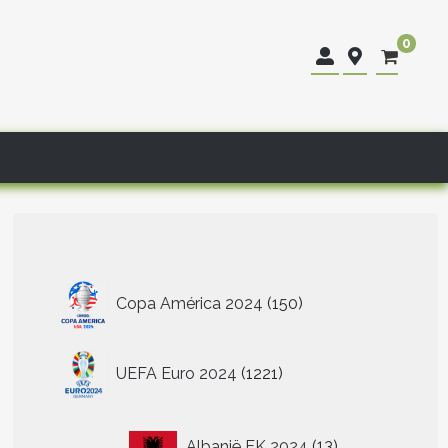
0
150
Copa América 2024
150
producten
1221
UEFA Euro 2024
1221
producten
13
Albanië EK 2024
13