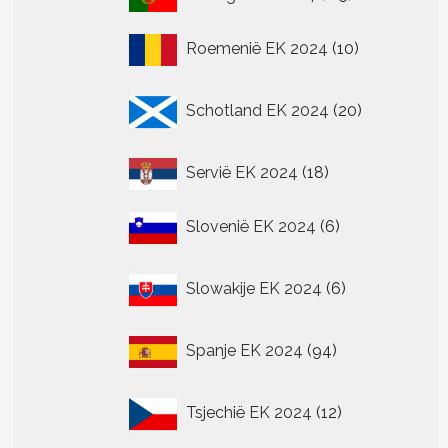
producten
.
10
Roemenië EK 2024
10
producten
20
n
Schotland EK 2024
20
producten
n
18
Servië EK 2024
18
tpagina
producten
6
Slovenië EK 2024
6
producten
6
Slowakije EK 2024
6
producten
94
Spanje EK 2024
94
producten
12
Tsjechië EK 2024
12
producten