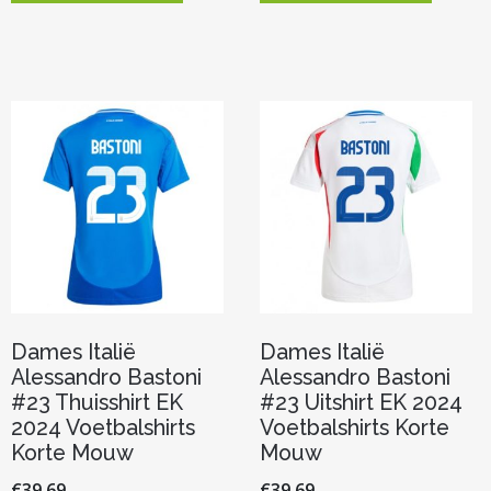
heeft
heeft
meerdere
meerde
variaties.
variaties.
Deze
Deze
optie
optie
kan
kan
gekozen
gekoze
worden
worden
op
op
de
de
productpagina
product
Dames Italië
Dames Italië
Alessandro Bastoni
Alessandro Bastoni
#23 Thuisshirt EK
#23 Uitshirt EK 2024
2024 Voetbalshirts
Voetbalshirts Korte
Korte Mouw
Mouw
€
39.69
€
39.69