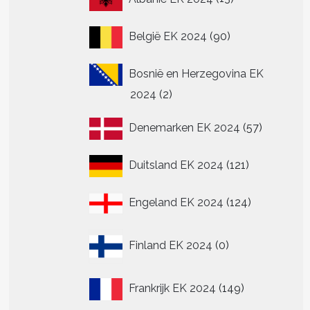
producten
90
België EK 2024
90
producten
Bosnië en Herzegovina EK
2
2024
2
producten
57
Denemarken EK 2024
57
producte
121
Duitsland EK 2024
121
producten
124
t
Engeland EK 2024
124
producten
re
0
.
Finland EK 2024
0
producten
149
Frankrijk EK 2024
149
producten
n