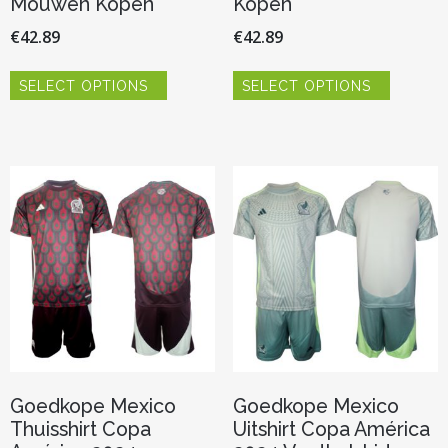
Mouwen Kopen
Kopen
€
42.89
€
42.89
Dit
Dit
SELECT OPTIONS
SELECT OPTIONS
product
product
heeft
heeft
meerdere
meerder
variaties.
variaties.
Deze
Deze
optie
optie
kan
kan
gekozen
gekozen
worden
worden
op
op
de
de
productpagina
productp
Goedkope Mexico
Goedkope Mexico
Thuisshirt Copa
Uitshirt Copa América