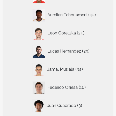
42
Aurelien Tchouameni
42
producten
24
Leon Goretzka
24
producten
29
Lucas Hernandez
29
producten
34
Jamal Musiala
34
producten
16
Federico Chiesa
16
producten
3
Juan Cuadrado
3
producten