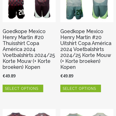
de
de
productpagina
productp
Goedkope Mexico
Goedkope Mexico
Henry Martin #20
Henry Martin #20
Thuisshirt Copa
Uitshirt Copa América
América 2024
2024 Voetbalshirts
Voetbalshirts 2024/25
2024/25 Korte Mouw
Korte Mouw (+ Korte
(+ Korte broeken)
broeken) Kopen
Kopen
€
49.89
€
49.89
Dit
Dit
SELECT OPTIONS
SELECT OPTIONS
product
product
heeft
heeft
meerdere
meerder
variaties.
variaties.
Deze
Deze
optie
optie