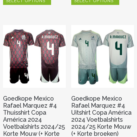
SELECT OPTIONS
SELECT OPTIONS
product
product
heeft
heeft
meerdere
meerder
variaties.
variaties.
Deze
Deze
optie
optie
kan
kan
gekozen
gekozen
worden
worden
op
op
de
de
productpagina
productp
Goedkope Mexico
Goedkope Mexico
Rafael Marquez #4
Rafael Marquez #4
Thuisshirt Copa
Uitshirt Copa América
América 2024
2024 Voetbalshirts
Voetbalshirts 2024/25
2024/25 Korte Mouw
Korte Mouw (+ Korte
(+ Korte broeken)