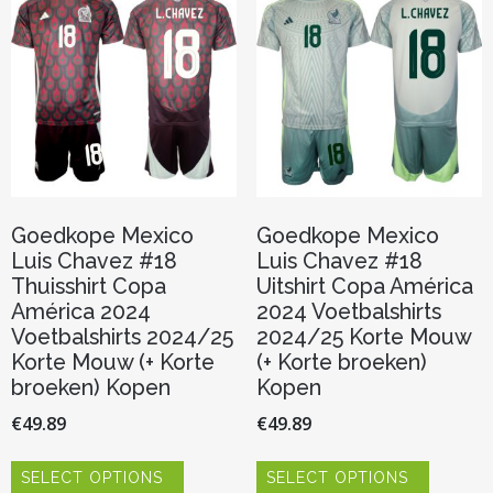
kan
kan
gekozen
gekozen
worden
worden
op
op
de
de
productpagina
productp
Goedkope Mexico
Goedkope Mexico
Luis Chavez #18
Luis Chavez #18
Thuisshirt Copa
Uitshirt Copa América
América 2024
2024 Voetbalshirts
Voetbalshirts 2024/25
2024/25 Korte Mouw
Korte Mouw (+ Korte
(+ Korte broeken)
broeken) Kopen
Kopen
€
49.89
€
49.89
Dit
Dit
SELECT OPTIONS
SELECT OPTIONS
product
product