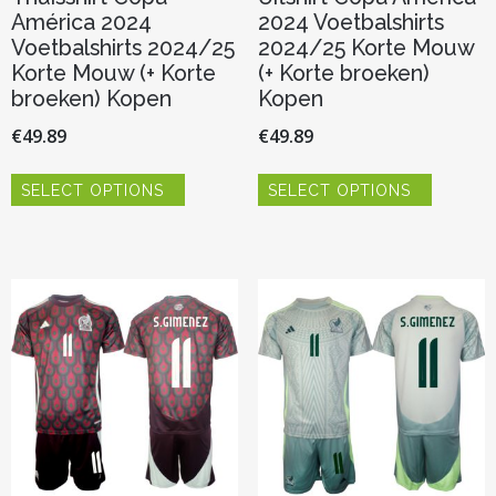
América 2024
2024 Voetbalshirts
Voetbalshirts 2024/25
2024/25 Korte Mouw
Korte Mouw (+ Korte
(+ Korte broeken)
broeken) Kopen
Kopen
€
49.89
€
49.89
Dit
Dit
SELECT OPTIONS
SELECT OPTIONS
product
product
heeft
heeft
meerdere
meerder
variaties.
variaties.
Deze
Deze
optie
optie
kan
kan
gekozen
gekozen
worden
worden
op
op
de
de
productpagina
productp