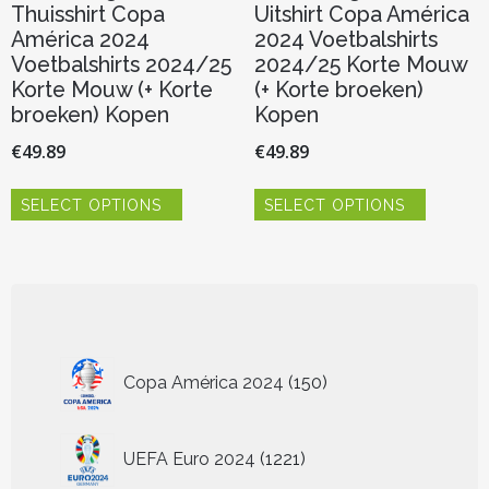
Thuisshirt Copa
Uitshirt Copa América
América 2024
2024 Voetbalshirts
Voetbalshirts 2024/25
2024/25 Korte Mouw
Korte Mouw (+ Korte
(+ Korte broeken)
broeken) Kopen
Kopen
€
49.89
€
49.89
Dit
Dit
SELECT OPTIONS
SELECT OPTIONS
product
product
heeft
heeft
meerdere
meerder
variaties.
variaties.
Deze
Deze
optie
optie
kan
kan
150
gekozen
gekozen
Copa América 2024
150
worden
worden
producten
op
op
de
de
1221
UEFA Euro 2024
1221
productpagina
productp
producten