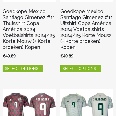
Goedkope Mexico
Goedkope Mexico
Santiago Gimenez #11
Santiago Gimenez #11
Thuisshirt Copa
Uitshirt Copa América
América 2024
2024 Voetbalshirts
Voetbalshirts 2024/25
2024/25 Korte Mouw
Korte Mouw (+ Korte
(+ Korte broeken)
broeken) Kopen
Kopen
€
49.89
€
49.89
Dit
Dit
SELECT OPTIONS
SELECT OPTIONS
product
product
heeft
heeft
meerdere
meerder
variaties.
variaties.
Deze
Deze
optie
optie
kan
kan
gekozen
gekozen
worden
worden