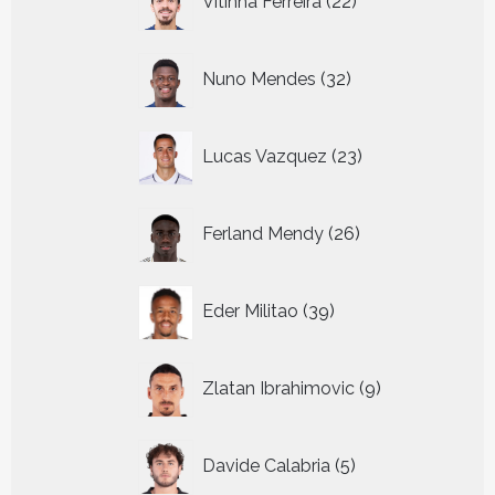
Vitinha Ferreira
22
producten
32
Nuno Mendes
32
producten
23
Lucas Vazquez
23
producten
26
Ferland Mendy
26
producten
39
Eder Militao
39
producten
9
Zlatan Ibrahimovic
9
producten
5
Davide Calabria
5
producten