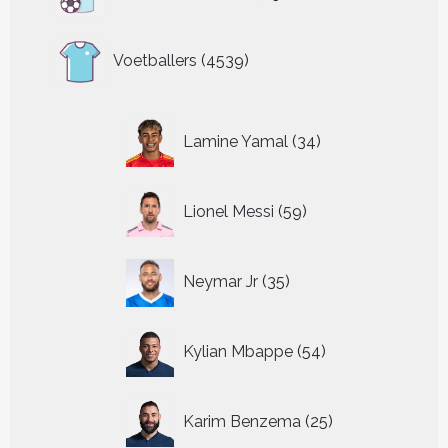
producten
4539
Voetballers
4539
producten
34
Lamine Yamal
34
producten
59
Lionel Messi
59
producten
35
Neymar Jr
35
producten
54
Kylian Mbappe
54
producten
25
Karim Benzema
25
producten