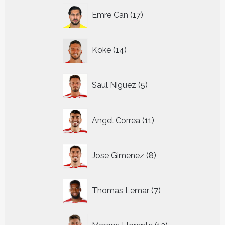
17
Emre Can
17
producten
14
Koke
14
producten
5
Saul Niguez
5
producten
11
Angel Correa
11
producten
8
Jose Gimenez
8
producten
7
Thomas Lemar
7
producten
12