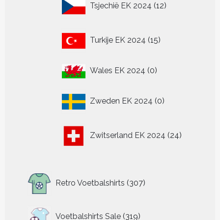
Tsjechië EK 2024
12
producten
15
Turkije EK 2024
15
producten
0
Wales EK 2024
0
producten
0
Zweden EK 2024
0
producten
24
Zwitserland EK 2024
24
producten
307
Retro Voetbalshirts
307
producten
319
Voetbalshirts Sale
319