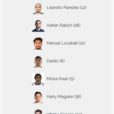
12
Leandro Paredes
12
producten
28
Adrien Rabiot
28
producten
21
Manuel Locatelli
21
producten
6
Danilo
6
producten
5
Moise Kean
5
producten
38
Harry Maguire
38
producten
22