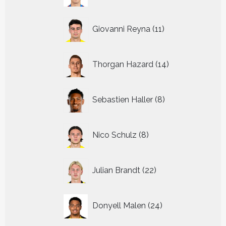
11
Giovanni Reyna
11
producten
14
Thorgan Hazard
14
producten
8
Sebastien Haller
8
producten
8
Nico Schulz
8
producten
22
Julian Brandt
22
producten
24
Donyell Malen
24
producten