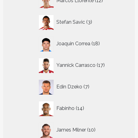
Marcos Llorente
12
producten
3
Stefan Savic
3
producten
18
Joaquin Correa
18
producten
17
Yannick Carrasco
17
producten
7
Edin Dzeko
7
producten
14
Fabinho
14
producten
10
James Milner
10
producten