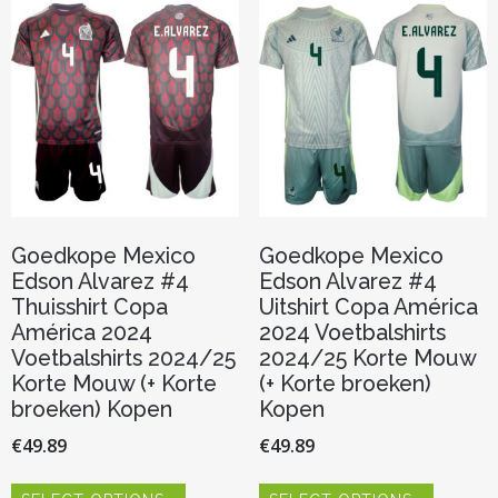
optie
optie
kan
kan
gekozen
gekozen
worden
worden
op
op
de
de
productpagina
productp
Goedkope Mexico
Goedkope Mexico
Edson Alvarez #4
Edson Alvarez #4
Thuisshirt Copa
Uitshirt Copa América
América 2024
2024 Voetbalshirts
Voetbalshirts 2024/25
2024/25 Korte Mouw
Korte Mouw (+ Korte
(+ Korte broeken)
broeken) Kopen
Kopen
€
49.89
€
49.89
Dit
Dit