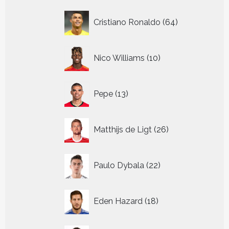
64
Cristiano Ronaldo
64
producten
10
Nico Williams
10
producten
13
Pepe
13
producten
26
Matthijs de Ligt
26
producten
22
Paulo Dybala
22
producten
18
Eden Hazard
18
producten