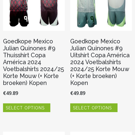
op
op
de
de
productpagina
productp
Goedkope Mexico
Goedkope Mexico
Julian Quinones #9
Julian Quinones #9
Thuisshirt Copa
Uitshirt Copa América
América 2024
2024 Voetbalshirts
Voetbalshirts 2024/25
2024/25 Korte Mouw
Korte Mouw (+ Korte
(+ Korte broeken)
broeken) Kopen
Kopen
€
49.89
€
49.89
Dit
Dit
SELECT OPTIONS
SELECT OPTIONS
product
product
heeft
heeft
meerdere
meerder
variaties.
variaties.
Deze
Deze