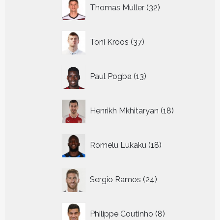
32
Thomas Muller
32
producten
37
Toni Kroos
37
producten
13
Paul Pogba
13
producten
18
Henrikh Mkhitaryan
18
producten
18
Romelu Lukaku
18
producten
24
Sergio Ramos
24
producten
8
Philippe Coutinho
8
producten