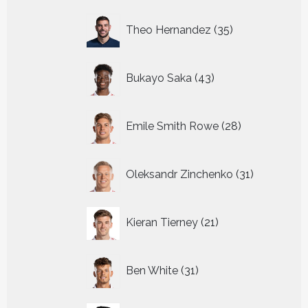
35
Theo Hernandez
35
producten
43
Bukayo Saka
43
producten
28
Emile Smith Rowe
28
producten
31
Oleksandr Zinchenko
31
producten
21
Kieran Tierney
21
producten
31
Ben White
31
producten