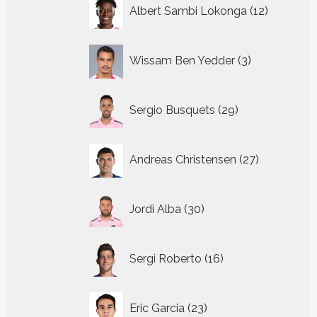
12
Albert Sambi Lokonga
12
producte
3
Wissam Ben Yedder
3
producten
29
Sergio Busquets
29
producten
27
Andreas Christensen
27
producten
30
Jordi Alba
30
producten
16
Sergi Roberto
16
producten
23
Eric Garcia
23
producten