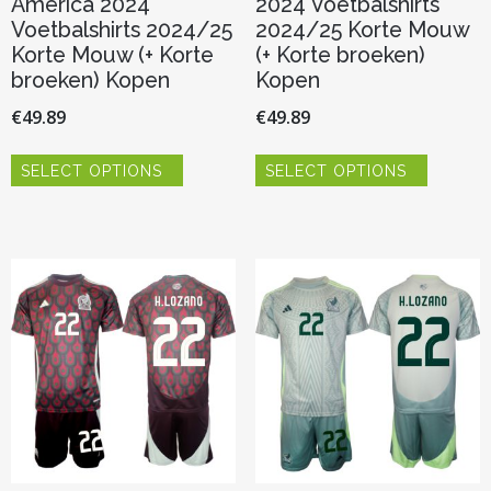
América 2024
2024 Voetbalshirts
Voetbalshirts 2024/25
2024/25 Korte Mouw
Korte Mouw (+ Korte
(+ Korte broeken)
broeken) Kopen
Kopen
€
49.89
€
49.89
Dit
Dit
SELECT OPTIONS
SELECT OPTIONS
product
product
heeft
heeft
meerdere
meerder
variaties.
variaties.
Deze
Deze
optie
optie
kan
kan
gekozen
gekozen
worden
worden
op
op
de
de
productpagina
productp