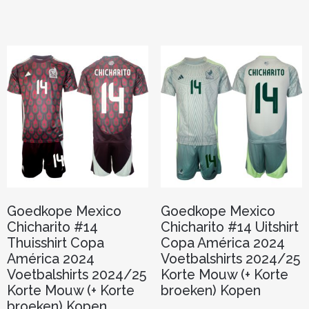
heeft
heeft
meerdere
meerder
variaties.
variaties.
Deze
Deze
optie
optie
kan
kan
gekozen
gekozen
worden
worden
op
op
de
de
productpagina
productp
Goedkope Mexico
Goedkope Mexico
Chicharito #14
Chicharito #14 Uitshirt
Thuisshirt Copa
Copa América 2024
América 2024
Voetbalshirts 2024/25
Voetbalshirts 2024/25
Korte Mouw (+ Korte
Korte Mouw (+ Korte
broeken) Kopen
broeken) Kopen