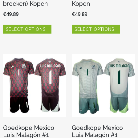
broeken) Kopen
Kopen
€
49.89
€
49.89
Dit
Dit
SELECT OPTIONS
SELECT OPTIONS
product
product
heeft
heeft
meerdere
meerder
variaties.
variaties.
Deze
Deze
optie
optie
kan
kan
gekozen
gekozen
worden
worden
op
op
de
de
productpagina
productp
Goedkope Mexico
Goedkope Mexico
Luis Malagón #1
Luis Malagón #1