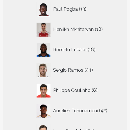
13
Paul Pogba
13
producten
18
Henrikh Mkhitaryan
18
producten
18
Romelu Lukaku
18
producten
24
Sergio Ramos
24
producten
8
Philippe Coutinho
8
producten
42
Aurelien Tchouameni
42
producten
24