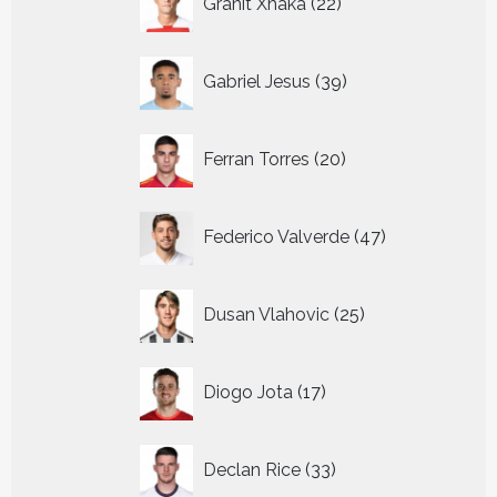
Granit Xhaka
22
producten
39
Gabriel Jesus
39
producten
20
Ferran Torres
20
producten
47
Federico Valverde
47
producten
25
Dusan Vlahovic
25
producten
17
Diogo Jota
17
producten
33
Declan Rice
33
producten