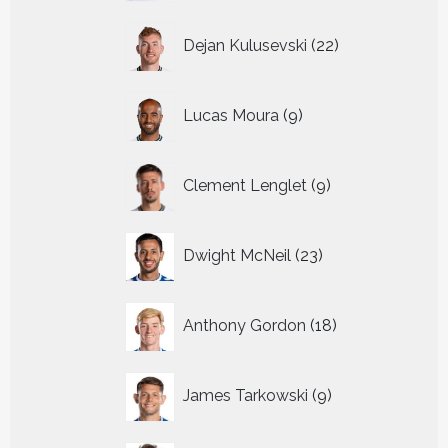
22
Dejan Kulusevski
22
producten
9
Lucas Moura
9
producten
9
Clement Lenglet
9
producten
23
Dwight McNeil
23
producten
18
Anthony Gordon
18
producten
9
James Tarkowski
9
producten