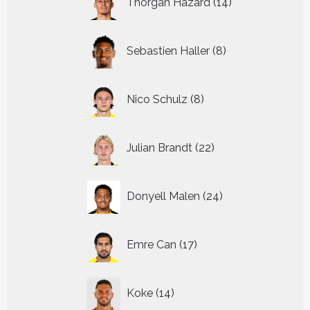
Thorgan Hazard
14
producten
8
Sebastien Haller
8
producten
8
Nico Schulz
8
producten
22
Julian Brandt
22
producten
24
Donyell Malen
24
producten
17
Emre Can
17
producten
14
Koke
14
producten