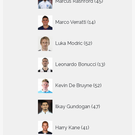
Marcus Rashford
45
producten
14
Marco Verratti
14
producten
52
Luka Modric
52
producten
13
Leonardo Bonucci
13
producten
52
Kevin De Bruyne
52
producten
47
Ilkay Gundogan
47
producten
41
Harry Kane
41
producten