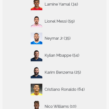
34
Lamine Yamal
34
producten
59
Lionel Messi
59
producten
35
Neymar Jr
35
producten
54
Kylian Mbappe
54
producten
25
Karim Benzema
25
producten
64
Cristiano Ronaldo
64
producten
10
Nico Williams
10
producten