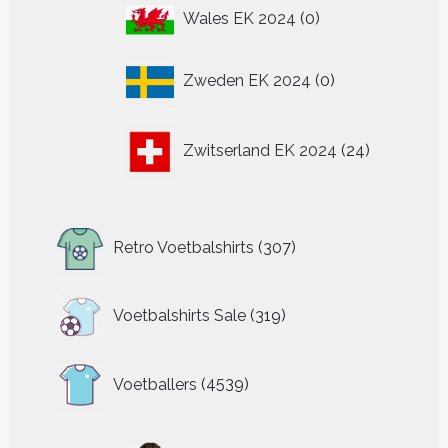
0
Wales EK 2024
0
producten
0
Zweden EK 2024
0
producten
24
Zwitserland EK 2024
24
producten
307
Retro Voetbalshirts
307
producten
319
Voetbalshirts Sale
319
producten
4539
Voetballers
4539
producten