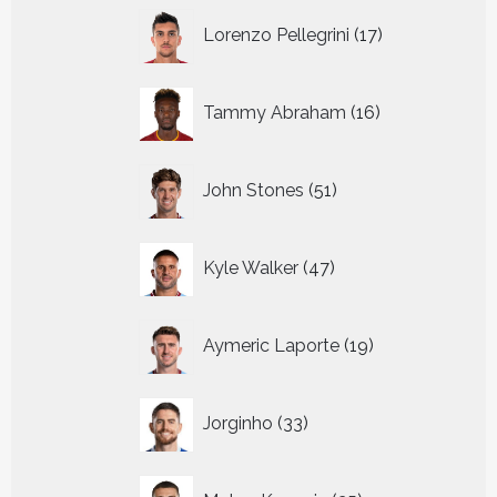
17
Lorenzo Pellegrini
17
producten
16
Tammy Abraham
16
producten
51
John Stones
51
producten
47
Kyle Walker
47
producten
19
Aymeric Laporte
19
producten
33
Jorginho
33
producten
25