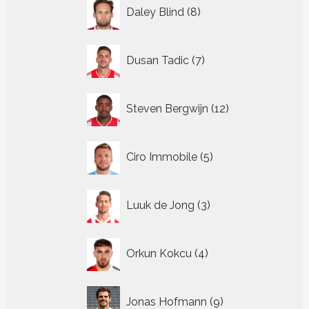
8
Daley Blind
8
producten
7
Dusan Tadic
7
producten
12
Steven Bergwijn
12
producten
5
Ciro Immobile
5
producten
3
Luuk de Jong
3
producten
4
Orkun Kokcu
4
producten
9
Jonas Hofmann
9