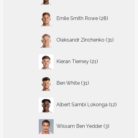
producten
28
Emile Smith Rowe
28
producten
31
Oleksandr Zinchenko
31
producten
21
Kieran Tierney
21
producten
31
Ben White
31
producten
12
Albert Sambi Lokonga
12
producte
3
Wissam Ben Yedder
3
producten