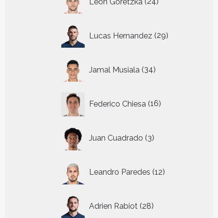
Leon Goretzka
24
producten
29
Lucas Hernandez
29
producten
34
Jamal Musiala
34
producten
16
Federico Chiesa
16
producten
3
Juan Cuadrado
3
producten
12
Leandro Paredes
12
producten
28
Adrien Rabiot
28
producten