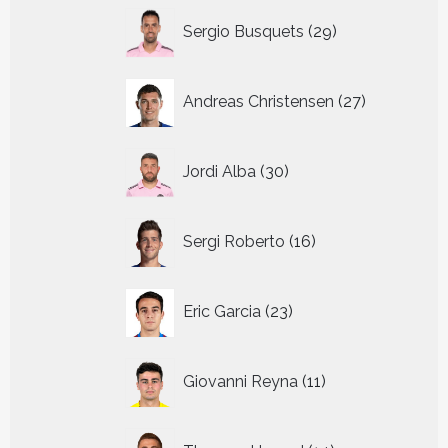
29
Sergio Busquets
29
producten
27
Andreas Christensen
27
producten
30
Jordi Alba
30
producten
16
Sergi Roberto
16
producten
23
Eric Garcia
23
producten
11
Giovanni Reyna
11
producten
14