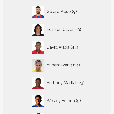
9
Gerard Pique
9
producten
3
Edinson Cavani
3
producten
44
David Alaba
44
producten
14
Aubameyang
14
producten
23
Anthony Martial
23
producten
9
Wesley Fofana
9
producten