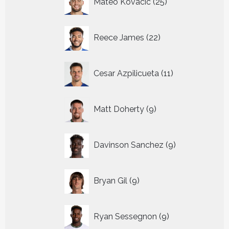
Mateo Kovacic
25
producten
22
Reece James
22
producten
11
Cesar Azpilicueta
11
producten
9
Matt Doherty
9
producten
9
Davinson Sanchez
9
producten
9
Bryan Gil
9
producten
9
Ryan Sessegnon
9
producten