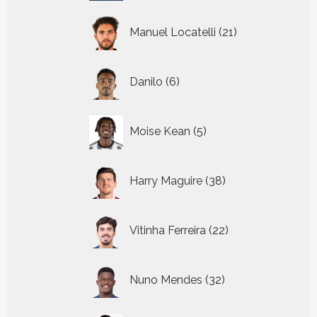
21
Manuel Locatelli
21
producten
6
Danilo
6
producten
5
Moise Kean
5
producten
38
Harry Maguire
38
producten
22
Vitinha Ferreira
22
producten
32
Nuno Mendes
32
producten