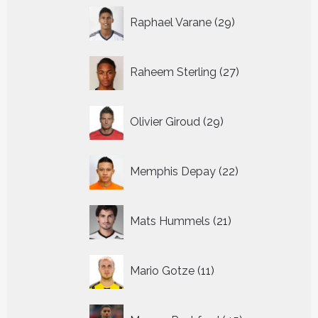
29
Raphael Varane
29
producten
27
Raheem Sterling
27
producten
29
Olivier Giroud
29
producten
22
Memphis Depay
22
producten
21
Mats Hummels
21
producten
11
Mario Gotze
11
producten
45