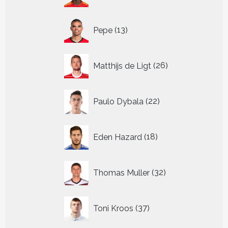
13
Pepe
13
producten
26
Matthijs de Ligt
26
producten
22
Paulo Dybala
22
producten
18
Eden Hazard
18
producten
32
Thomas Muller
32
producten
37
Toni Kroos
37
producten