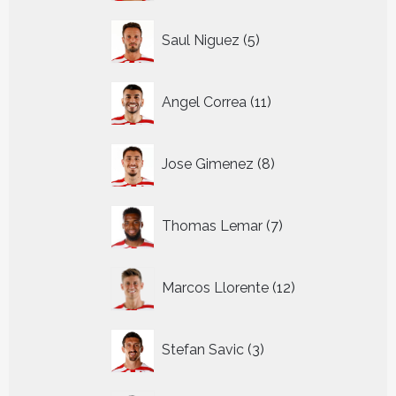
5
Saul Niguez
5
producten
11
Angel Correa
11
producten
8
Jose Gimenez
8
producten
7
Thomas Lemar
7
producten
12
Marcos Llorente
12
producten
3
Stefan Savic
3
producten