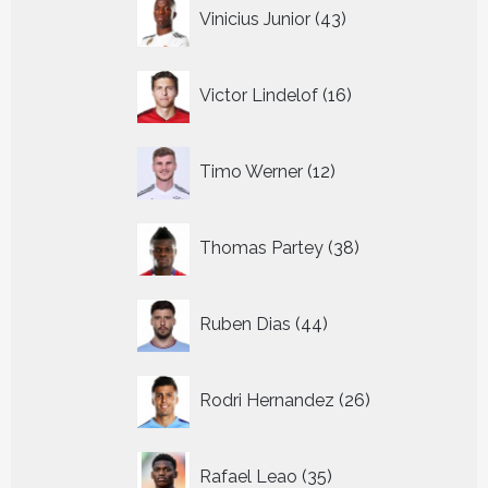
43
Vinicius Junior
43
producten
16
Victor Lindelof
16
producten
12
Timo Werner
12
producten
38
Thomas Partey
38
producten
44
Ruben Dias
44
producten
26
Rodri Hernandez
26
producten
35
Rafael Leao
35