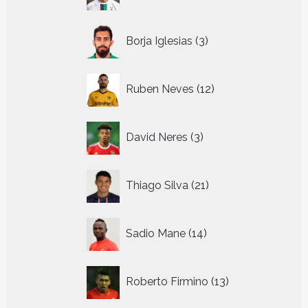
producten
3
Borja Iglesias
3
producten
12
Ruben Neves
12
producten
3
David Neres
3
producten
21
Thiago Silva
21
producten
14
Sadio Mane
14
producten
13
Roberto Firmino
13
producten