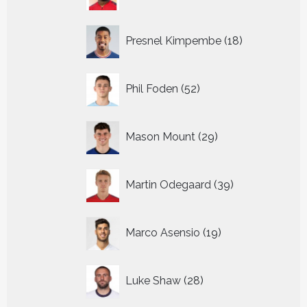
producten
18
Presnel Kimpembe
18
producten
52
Phil Foden
52
producten
29
Mason Mount
29
producten
39
Martin Odegaard
39
producten
19
Marco Asensio
19
producten
28
Luke Shaw
28
producten