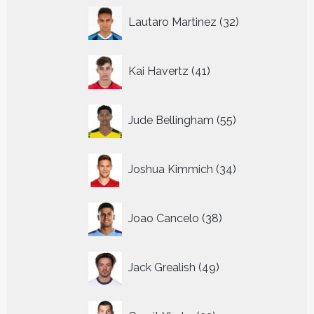
32
Lautaro Martinez
32
producten
41
Kai Havertz
41
producten
55
Jude Bellingham
55
producten
34
Joshua Kimmich
34
producten
38
Joao Cancelo
38
producten
49
Jack Grealish
49
producten
22