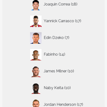
18
Joaquin Correa
18
producten
17
Yannick Carrasco
17
producten
7
Edin Dzeko
7
producten
14
Fabinho
14
producten
10
James Milner
10
producten
10
Naby Keita
10
producten
17
Jordan Henderson
17