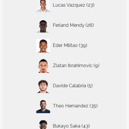
23
Lucas Vazquez
23
producten
26
Ferland Mendy
26
producten
39
Eder Militao
39
producten
9
Zlatan Ibrahimovic
9
producten
5
Davide Calabria
5
producten
35
Theo Hernandez
35
producten
43
Bukayo Saka
43