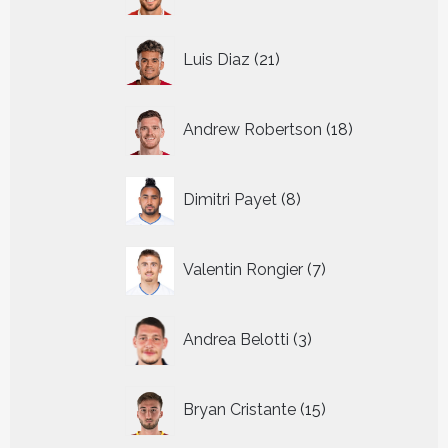
producten
21
Luis Diaz
21
producten
18
Andrew Robertson
18
producten
8
Dimitri Payet
8
producten
7
Valentin Rongier
7
producten
3
Andrea Belotti
3
producten
15
Bryan Cristante
15
producten