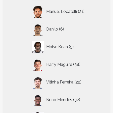
21
Manuel Locatelli
21
producten
6
Danilo
6
producten
5
Moise Kean
5
producten
38
Harry Maguire
38
producten
22
Vitinha Ferreira
22
producten
32
Nuno Mendes
32
producten