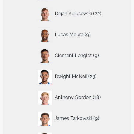
22
Dejan Kulusevski
22
producten
9
Lucas Moura
9
producten
9
Clement Lenglet
9
producten
23
Dwight McNeil
23
producten
18
Anthony Gordon
18
producten
9
James Tarkowski
9
producten