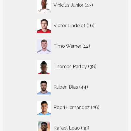
43
Vinicius Junior
43
producten
16
Victor Lindelof
16
producten
12
Timo Werner
12
producten
38
Thomas Partey
38
producten
44
Ruben Dias
44
producten
26
Rodri Hernandez
26
producten
35
Rafael Leao
35