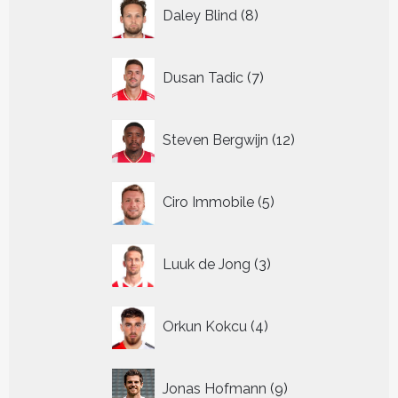
8
Daley Blind
8
producten
7
Dusan Tadic
7
producten
12
Steven Bergwijn
12
producten
5
Ciro Immobile
5
producten
3
Luuk de Jong
3
producten
4
Orkun Kokcu
4
producten
9
Jonas Hofmann
9