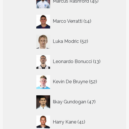
Marcus Rashford
45
producten
14
Marco Verratti
14
producten
52
Luka Modric
52
producten
13
Leonardo Bonucci
13
producten
52
Kevin De Bruyne
52
producten
47
Ilkay Gundogan
47
producten
41
Harry Kane
41
producten