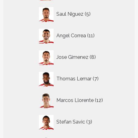
5
Saul Niguez
5
producten
11
Angel Correa
11
producten
8
Jose Gimenez
8
producten
7
Thomas Lemar
7
producten
12
Marcos Llorente
12
producten
3
Stefan Savic
3
producten