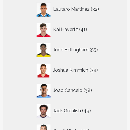
32
Lautaro Martinez
32
producten
41
Kai Havertz
41
producten
55
Jude Bellingham
55
producten
34
Joshua Kimmich
34
producten
38
Joao Cancelo
38
producten
49
Jack Grealish
49
producten
22