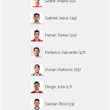
Granit Xhaka
22
producten
39
Gabriel Jesus
39
producten
20
Ferran Torres
20
producten
47
Federico Valverde
47
producten
25
Dusan Vlahovic
25
producten
17
Diogo Jota
17
producten
33
Declan Rice
33
producten