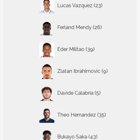
23
Lucas Vazquez
23
producten
26
Ferland Mendy
26
producten
39
Eder Militao
39
producten
9
Zlatan Ibrahimovic
9
producten
5
Davide Calabria
5
producten
35
Theo Hernandez
35
producten
43
Bukayo Saka
43