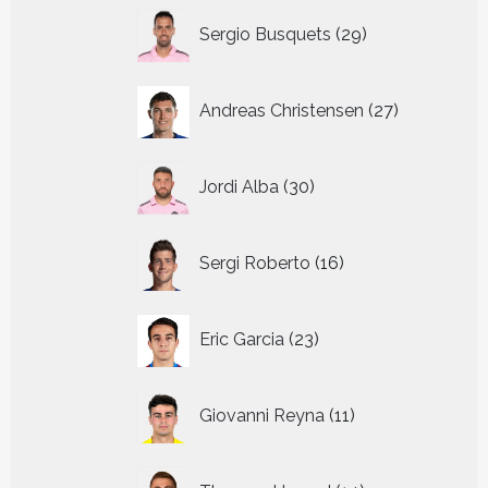
29
Sergio Busquets
29
producten
27
Andreas Christensen
27
producten
30
Jordi Alba
30
producten
16
Sergi Roberto
16
producten
23
Eric Garcia
23
producten
11
Giovanni Reyna
11
producten
14