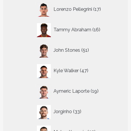
17
Lorenzo Pellegrini
17
producten
16
Tammy Abraham
16
producten
51
John Stones
51
producten
47
Kyle Walker
47
producten
19
Aymeric Laporte
19
producten
33
Jorginho
33
producten
25