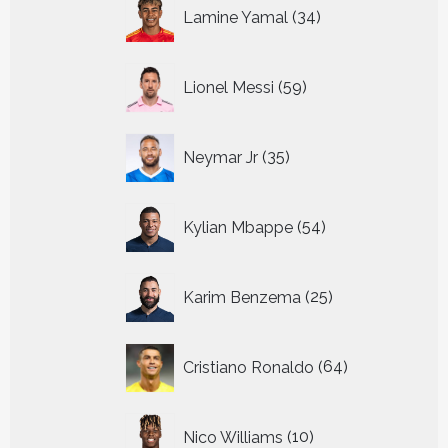
34
Lamine Yamal
34
producten
59
Lionel Messi
59
producten
35
Neymar Jr
35
producten
54
Kylian Mbappe
54
producten
25
Karim Benzema
25
producten
64
Cristiano Ronaldo
64
producten
10
Nico Williams
10
producten