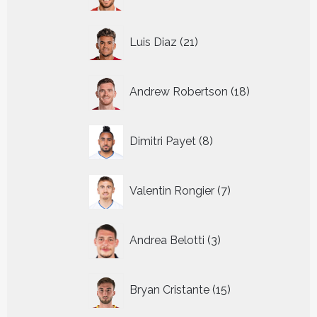
producten
21
Luis Diaz
21
producten
18
Andrew Robertson
18
producten
8
Dimitri Payet
8
producten
7
Valentin Rongier
7
producten
3
Andrea Belotti
3
producten
15
Bryan Cristante
15
producten