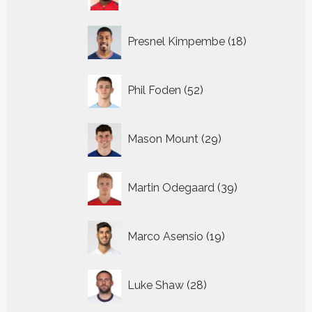
producten
18
Presnel Kimpembe
18
producten
52
Phil Foden
52
producten
29
Mason Mount
29
producten
39
Martin Odegaard
39
producten
19
Marco Asensio
19
producten
28
Luke Shaw
28
producten