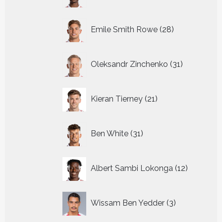
producten
28
Emile Smith Rowe
28
producten
31
Oleksandr Zinchenko
31
producten
21
Kieran Tierney
21
producten
31
Ben White
31
producten
12
Albert Sambi Lokonga
12
producte
3
Wissam Ben Yedder
3
producten