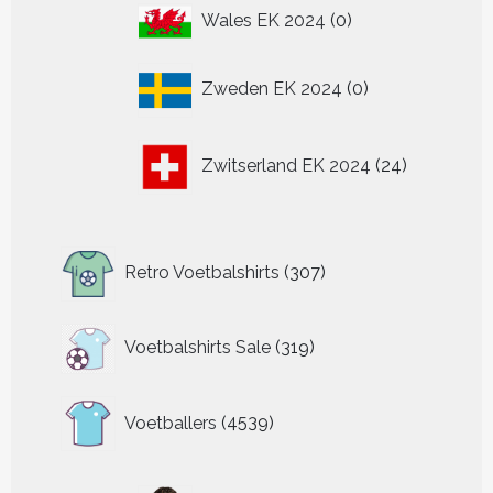
0
Wales EK 2024
0
producten
0
Zweden EK 2024
0
producten
24
Zwitserland EK 2024
24
producten
307
Retro Voetbalshirts
307
producten
319
Voetbalshirts Sale
319
producten
4539
Voetballers
4539
producten