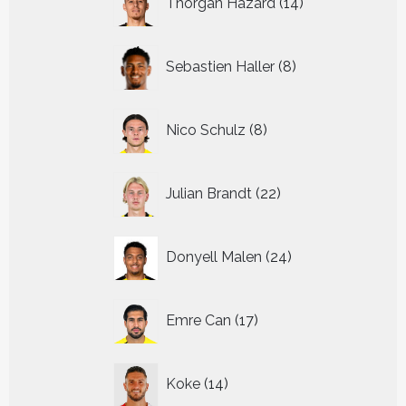
Thorgan Hazard
14
producten
8
Sebastien Haller
8
producten
8
Nico Schulz
8
producten
22
Julian Brandt
22
producten
24
Donyell Malen
24
producten
17
Emre Can
17
producten
14
Koke
14
producten