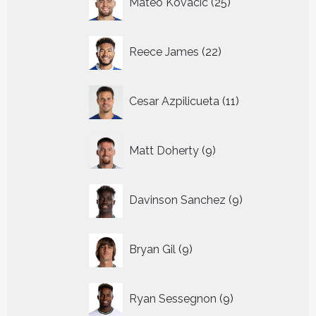
Mateo Kovacic
25
producten
22
Reece James
22
producten
11
Cesar Azpilicueta
11
producten
9
Matt Doherty
9
producten
9
Davinson Sanchez
9
producten
9
Bryan Gil
9
producten
9
Ryan Sessegnon
9
producten