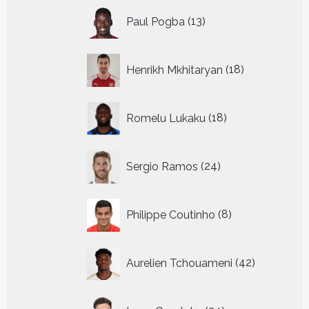
13
Paul Pogba
13
producten
18
Henrikh Mkhitaryan
18
producten
18
Romelu Lukaku
18
producten
24
Sergio Ramos
24
producten
8
Philippe Coutinho
8
producten
42
Aurelien Tchouameni
42
producten
24