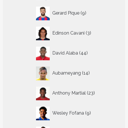
9
Gerard Pique
9
producten
3
Edinson Cavani
3
producten
44
David Alaba
44
producten
14
Aubameyang
14
producten
23
Anthony Martial
23
producten
9
Wesley Fofana
9
producten