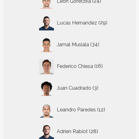
Leon Goretzka
24
producten
29
Lucas Hernandez
29
producten
34
Jamal Musiala
34
producten
16
Federico Chiesa
16
producten
3
Juan Cuadrado
3
producten
12
Leandro Paredes
12
producten
28
Adrien Rabiot
28
producten