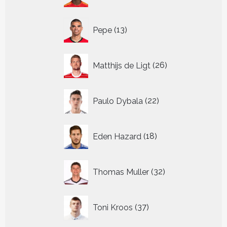
13
Pepe
13
producten
26
Matthijs de Ligt
26
producten
22
Paulo Dybala
22
producten
18
Eden Hazard
18
producten
32
Thomas Muller
32
producten
37
Toni Kroos
37
producten