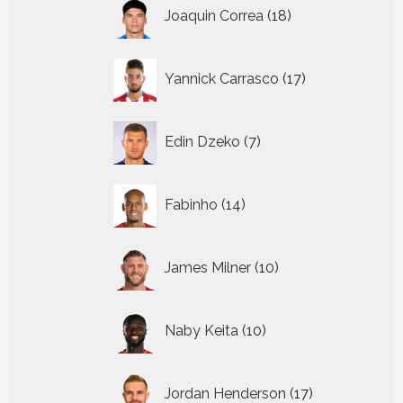
18
Joaquin Correa
18
producten
17
Yannick Carrasco
17
producten
7
Edin Dzeko
7
producten
14
Fabinho
14
producten
10
James Milner
10
producten
10
Naby Keita
10
producten
17
Jordan Henderson
17