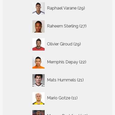
29
Raphael Varane
29
producten
27
Raheem Sterling
27
producten
29
Olivier Giroud
29
producten
22
Memphis Depay
22
producten
21
Mats Hummels
21
producten
11
Mario Gotze
11
producten
45