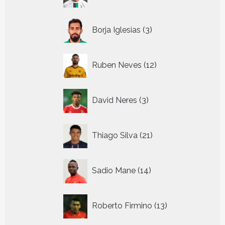
producten
3
Borja Iglesias
3
producten
12
Ruben Neves
12
producten
3
David Neres
3
producten
21
Thiago Silva
21
producten
14
Sadio Mane
14
producten
13
Roberto Firmino
13
producten