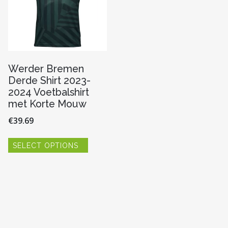
Werder Bremen
Derde Shirt 2023-
2024 Voetbalshirt
met Korte Mouw
€
39.69
Dit
SELECT OPTIONS
product
heeft
re
meerdere
variaties.
Deze
optie
kan
n
gekozen