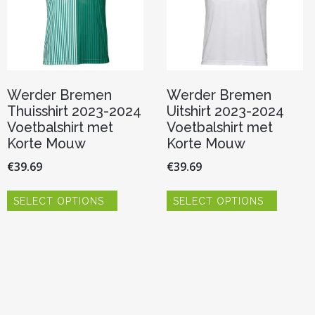
Werder Bremen
Werder Bremen
Thuisshirt 2023-2024
Uitshirt 2023-2024
Voetbalshirt met
Voetbalshirt met
Korte Mouw
Korte Mouw
€
39.69
€
39.69
Dit
Dit
SELECT OPTIONS
SELECT OPTIONS
product
product
heeft
heeft
meerdere
meerde
variaties.
variaties.
Deze
Deze
optie
optie
kan
kan
gekozen
gekoze