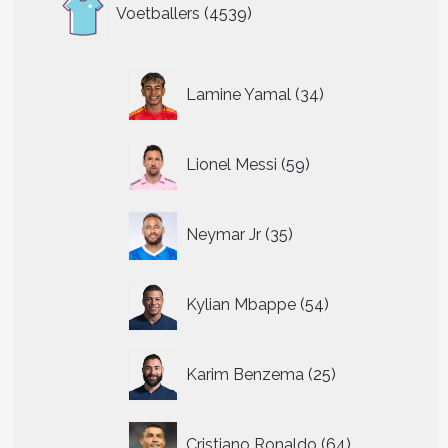
4539
Voetballers
4539
producten
34
Lamine Yamal
34
producten
59
Lionel Messi
59
producten
35
Neymar Jr
35
producten
54
Kylian Mbappe
54
producten
25
Karim Benzema
25
producten
64
Cristiano Ronaldo
64