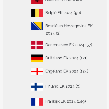
producten
90
België EK 2024
90
producten
Bosnië en Herzegovina EK
2
2024
2
producten
57
Denemarken EK 2024
57
producte
121
Duitsland EK 2024
121
producten
124
Engeland EK 2024
124
producten
0
Finland EK 2024
0
producten
149
Frankrijk EK 2024
149
producten