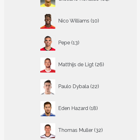
producten
10
Nico Williams
10
producten
13
Pepe
13
producten
26
Matthijs de Ligt
26
producten
22
Paulo Dybala
22
producten
18
Eden Hazard
18
producten
32
Thomas Muller
32
producten