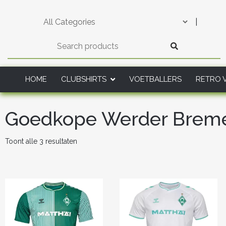
Skip
to
|
content
HOME
CLUBSHIRTS
VOETBALLERS
RETRO 
Goedkope Werder Breme
Gesorteerd
Toont alle 3 resultaten
op
nieuwste