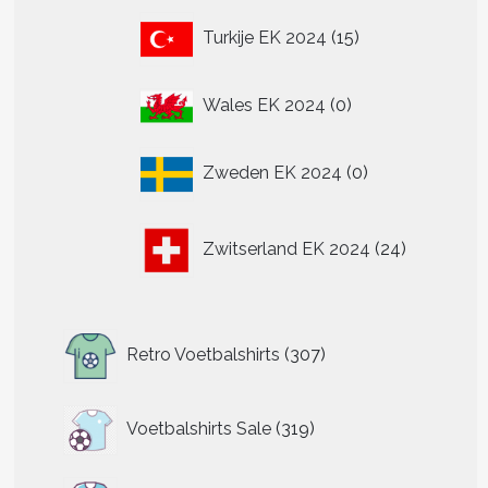
15
Turkije EK 2024
15
producten
0
Wales EK 2024
0
producten
0
Zweden EK 2024
0
producten
24
Zwitserland EK 2024
24
producten
307
Retro Voetbalshirts
307
producten
319
Voetbalshirts Sale
319
producten