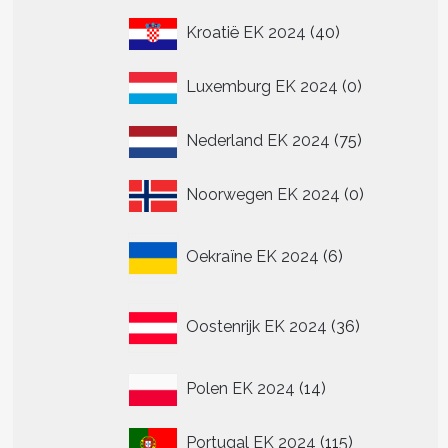
40
Kroatië EK 2024
40
producten
0
Luxemburg EK 2024
0
producten
75
Nederland EK 2024
75
producten
0
Noorwegen EK 2024
0
producten
6
Oekraïne EK 2024
6
producten
36
Oostenrijk EK 2024
36
producten
14
Polen EK 2024
14
producten
115
Portugal EK 2024
115