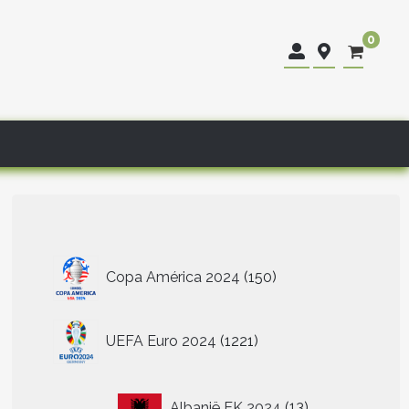
0
150
Copa América 2024
150
producten
1221
UEFA Euro 2024
1221
producten
13
Albanië EK 2024
13