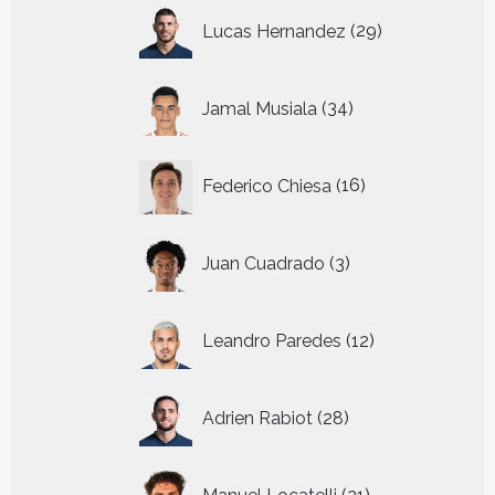
29
Lucas Hernandez
29
producten
34
Jamal Musiala
34
producten
16
Federico Chiesa
16
producten
3
Juan Cuadrado
3
producten
12
Leandro Paredes
12
producten
28
Adrien Rabiot
28
producten
21