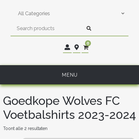
Skip
to
content
0
MENU
Goedkope Wolves FC
Voetbalshirts 2023-2024
Gesorteerd
Toont alle 2 resultaten
op