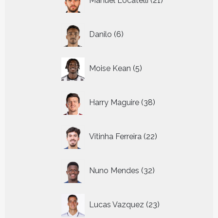
Manuel Locatelli
21
producten
6
Danilo
6
producten
5
Moise Kean
5
producten
38
Harry Maguire
38
producten
22
Vitinha Ferreira
22
producten
32
Nuno Mendes
32
producten
23
Lucas Vazquez
23
producten