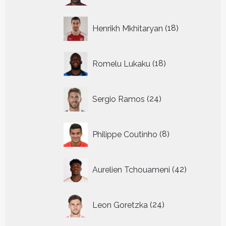
18
Henrikh Mkhitaryan
18
producten
18
Romelu Lukaku
18
producten
24
Sergio Ramos
24
producten
8
Philippe Coutinho
8
producten
42
Aurelien Tchouameni
42
producten
24
Leon Goretzka
24
producten