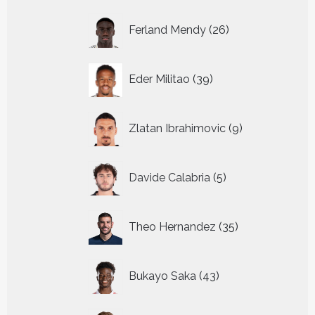
26
Ferland Mendy
26
producten
39
Eder Militao
39
producten
9
Zlatan Ibrahimovic
9
producten
5
Davide Calabria
5
producten
35
Theo Hernandez
35
producten
43
Bukayo Saka
43
producten