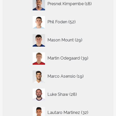
18
Presnel Kimpembe
18
producten
52
Phil Foden
52
producten
29
Mason Mount
29
producten
39
Martin Odegaard
39
producten
19
Marco Asensio
19
producten
28
Luke Shaw
28
producten
32
Lautaro Martinez
32
producten