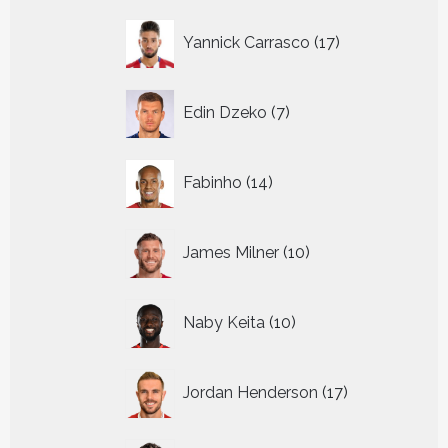
17
Yannick Carrasco
17
producten
7
Edin Dzeko
7
producten
14
Fabinho
14
producten
10
James Milner
10
producten
10
Naby Keita
10
producten
17
Jordan Henderson
17
producten