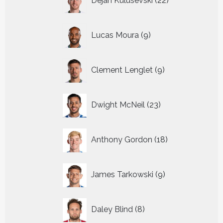
Dejan Kulusevski
22
producten
9
Lucas Moura
9
producten
9
Clement Lenglet
9
producten
23
Dwight McNeil
23
producten
18
Anthony Gordon
18
producten
9
James Tarkowski
9
producten
8
Daley Blind
8
producten