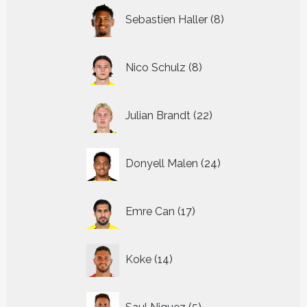
8
Sebastien Haller
8
producten
8
Nico Schulz
8
producten
22
Julian Brandt
22
producten
24
Donyell Malen
24
producten
17
Emre Can
17
producten
14
Koke
14
producten
5