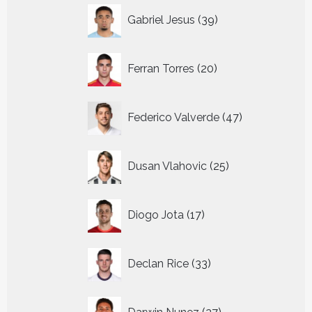
39
Gabriel Jesus
39
producten
20
Ferran Torres
20
producten
47
Federico Valverde
47
producten
25
Dusan Vlahovic
25
producten
17
Diogo Jota
17
producten
33
Declan Rice
33
producten
27