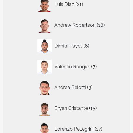
21
Luis Diaz
21
producten
18
Andrew Robertson
18
producten
8
Dimitri Payet
8
producten
7
Valentin Rongier
7
producten
3
Andrea Belotti
3
producten
15
Bryan Cristante
15
producten
17
Lorenzo Pellegrini
17
producten