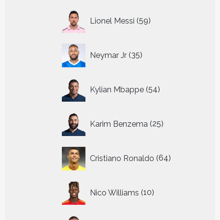
59
Lionel Messi
59
producten
35
Neymar Jr
35
producten
54
Kylian Mbappe
54
producten
25
Karim Benzema
25
producten
64
Cristiano Ronaldo
64
producten
10
Nico Williams
10
producten