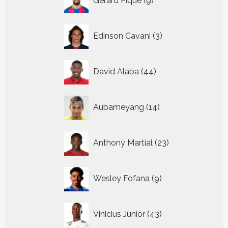
Gerard Pique
9
producten
3
Edinson Cavani
3
producten
44
David Alaba
44
producten
14
Aubameyang
14
producten
23
Anthony Martial
23
producten
9
Wesley Fofana
9
producten
43
Vinicius Junior
43
producten