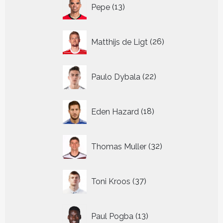
13
Pepe
13
producten
26
Matthijs de Ligt
26
producten
22
Paulo Dybala
22
producten
18
Eden Hazard
18
producten
32
Thomas Muller
32
producten
37
Toni Kroos
37
producten
13
Paul Pogba
13
producten