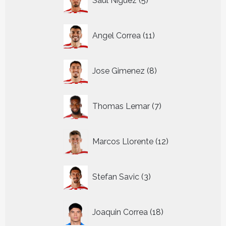
Saul Niguez
5
producten
11
Angel Correa
11
producten
8
Jose Gimenez
8
producten
7
Thomas Lemar
7
producten
12
Marcos Llorente
12
producten
3
Stefan Savic
3
producten
18
Joaquin Correa
18
producten