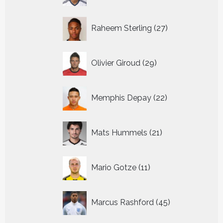
27
Raheem Sterling
27
producten
29
Olivier Giroud
29
producten
22
Memphis Depay
22
producten
21
Mats Hummels
21
producten
11
Mario Gotze
11
producten
45
Marcus Rashford
45
producten