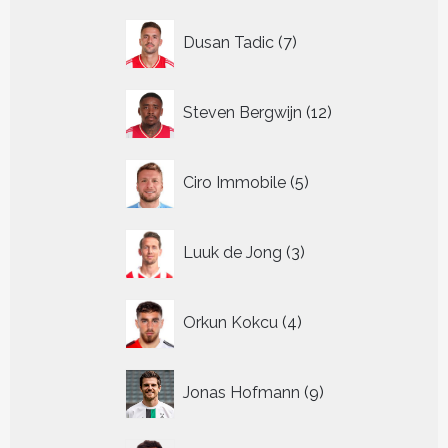
7
Dusan Tadic
7
producten
12
Steven Bergwijn
12
producten
5
Ciro Immobile
5
producten
3
Luuk de Jong
3
producten
4
Orkun Kokcu
4
producten
9
Jonas Hofmann
9
producten