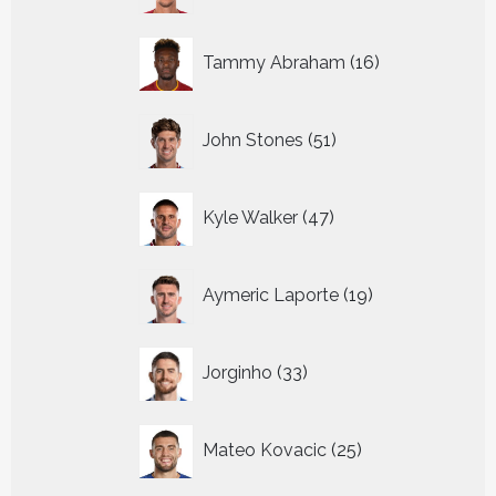
16
Tammy Abraham
16
producten
51
John Stones
51
producten
47
Kyle Walker
47
producten
19
Aymeric Laporte
19
producten
33
Jorginho
33
producten
25
Mateo Kovacic
25
producten