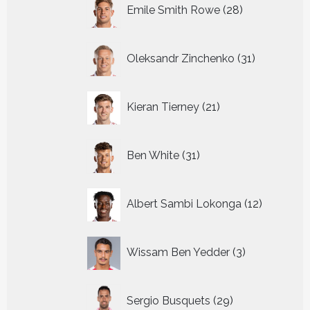
28
Emile Smith Rowe
28
producten
31
Oleksandr Zinchenko
31
producten
21
Kieran Tierney
21
producten
31
Ben White
31
producten
12
Albert Sambi Lokonga
12
producte
3
Wissam Ben Yedder
3
producten
29
Sergio Busquets
29
producten