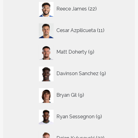
22
Reece James
22
producten
11
Cesar Azpilicueta
11
producten
9
Matt Doherty
9
producten
9
Davinson Sanchez
9
producten
9
Bryan Gil
9
producten
9
Ryan Sessegnon
9
producten
22