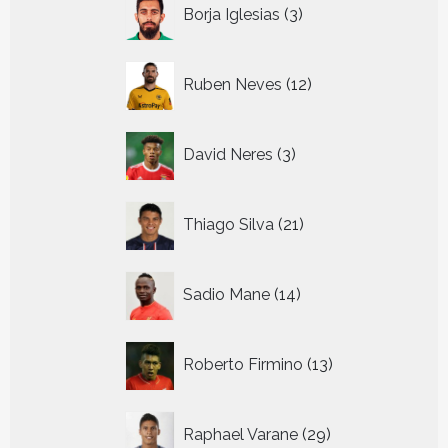
3
Borja Iglesias
3
producten
12
Ruben Neves
12
producten
3
David Neres
3
producten
21
Thiago Silva
21
producten
14
Sadio Mane
14
producten
13
Roberto Firmino
13
producten
29
Raphael Varane
29
producten