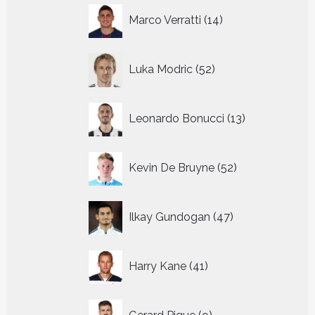
14
Marco Verratti
14
producten
52
Luka Modric
52
producten
13
Leonardo Bonucci
13
producten
52
Kevin De Bruyne
52
producten
47
Ilkay Gundogan
47
producten
41
Harry Kane
41
producten
9