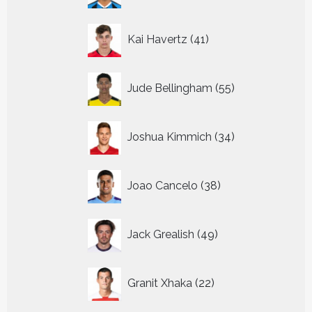
41
Kai Havertz
41
producten
55
Jude Bellingham
55
producten
34
Joshua Kimmich
34
producten
38
Joao Cancelo
38
producten
49
Jack Grealish
49
producten
22
Granit Xhaka
22
producten