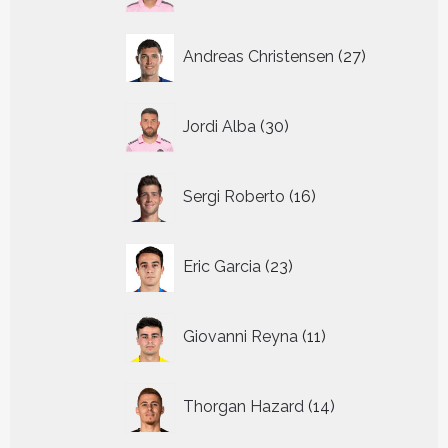
27
Andreas Christensen
27
producten
30
Jordi Alba
30
producten
16
Sergi Roberto
16
producten
23
Eric Garcia
23
producten
11
Giovanni Reyna
11
producten
14
Thorgan Hazard
14
producten