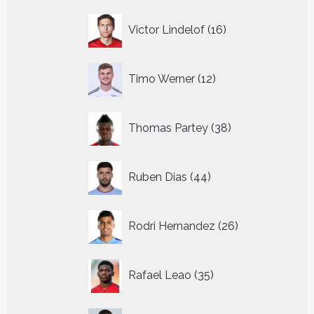
16
Victor Lindelof
16
producten
12
Timo Werner
12
producten
38
Thomas Partey
38
producten
44
Ruben Dias
44
producten
26
Rodri Hernandez
26
producten
35
Rafael Leao
35
producten