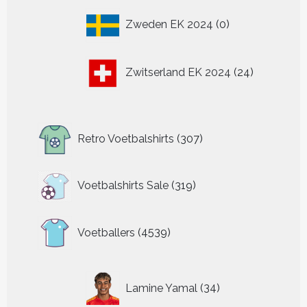
0
Zweden EK 2024
0
producten
24
Zwitserland EK 2024
24
producten
307
Retro Voetbalshirts
307
producten
319
Voetbalshirts Sale
319
producten
4539
Voetballers
4539
producten
34
Lamine Yamal
34
producten