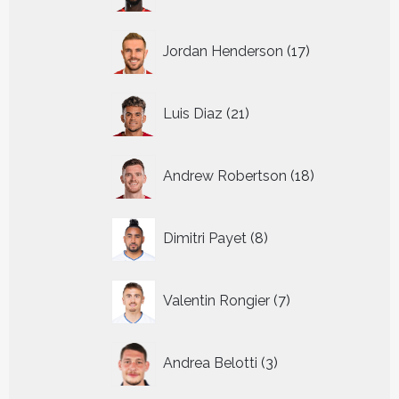
17
Jordan Henderson
17
producten
21
Luis Diaz
21
producten
18
Andrew Robertson
18
producten
8
Dimitri Payet
8
producten
7
Valentin Rongier
7
producten
3
Andrea Belotti
3
producten