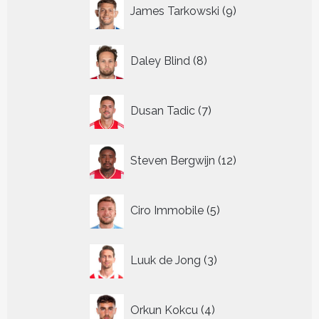
9
James Tarkowski
9
producten
8
Daley Blind
8
producten
7
Dusan Tadic
7
producten
12
Steven Bergwijn
12
producten
5
Ciro Immobile
5
producten
3
Luuk de Jong
3
producten
4
Orkun Kokcu
4
producten