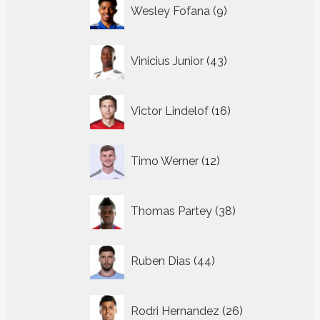
9
Wesley Fofana
9
producten
43
Vinicius Junior
43
producten
16
Victor Lindelof
16
producten
12
Timo Werner
12
producten
38
Thomas Partey
38
producten
44
Ruben Dias
44
producten
26
Rodri Hernandez
26
producten