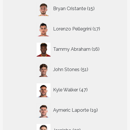
15
Bryan Cristante
15
producten
17
Lorenzo Pellegrini
17
producten
16
Tammy Abraham
16
producten
51
John Stones
51
producten
47
Kyle Walker
47
producten
19
Aymeric Laporte
19
producten
33