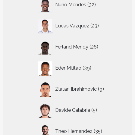
32
Nuno Mendes
32
producten
23
Lucas Vazquez
23
producten
26
Ferland Mendy
26
producten
39
Eder Militao
39
producten
9
Zlatan Ibrahimovic
9
producten
5
Davide Calabria
5
producten
35
Theo Hernandez
35
producten