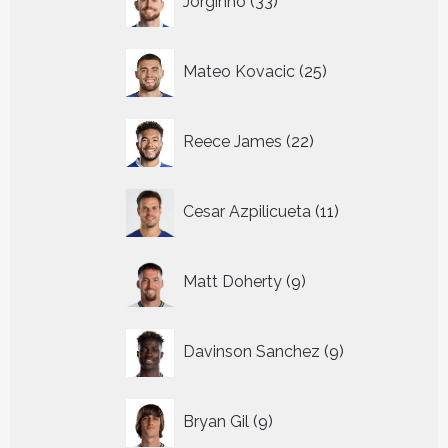
Jorginho
33
producten
25
Mateo Kovacic
25
producten
22
Reece James
22
producten
11
Cesar Azpilicueta
11
producten
9
Matt Doherty
9
producten
9
Davinson Sanchez
9
producten
9
Bryan Gil
9
producten