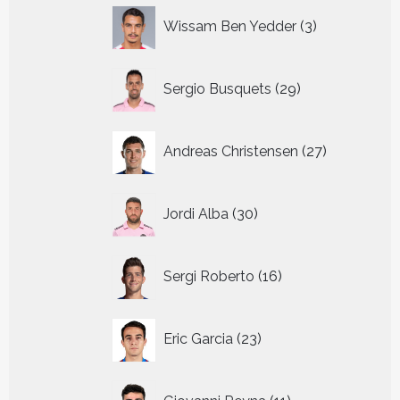
3
Wissam Ben Yedder
3
producten
29
Sergio Busquets
29
producten
27
Andreas Christensen
27
producten
30
Jordi Alba
30
producten
16
Sergi Roberto
16
producten
23
Eric Garcia
23
producten
11