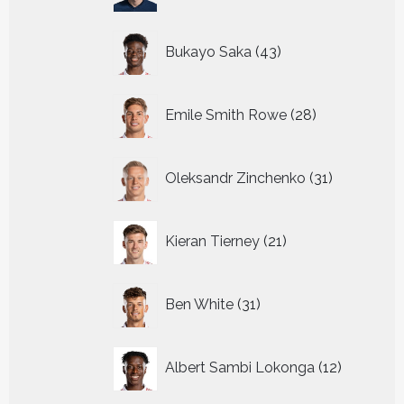
43
Bukayo Saka
43
producten
28
Emile Smith Rowe
28
producten
31
Oleksandr Zinchenko
31
producten
21
Kieran Tierney
21
producten
31
Ben White
31
producten
12
Albert Sambi Lokonga
12
producte