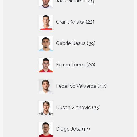
Jack Grealish
49
producten
22
Granit Xhaka
22
producten
39
Gabriel Jesus
39
producten
20
Ferran Torres
20
producten
47
Federico Valverde
47
producten
25
Dusan Vlahovic
25
producten
17
Diogo Jota
17
producten