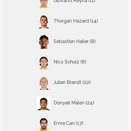
Giovanni Reyna
11
producten
14
Thorgan Hazard
14
producten
8
Sebastien Haller
8
producten
8
Nico Schulz
8
producten
22
Julian Brandt
22
producten
24
Donyell Malen
24
producten
17
Emre Can
17
producten