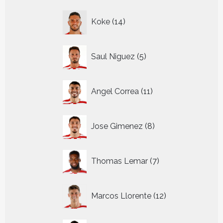
14
Koke
14
producten
5
Saul Niguez
5
producten
11
Angel Correa
11
producten
8
Jose Gimenez
8
producten
7
Thomas Lemar
7
producten
12
Marcos Llorente
12
producten