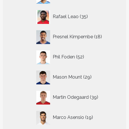
35
Rafael Leao
35
producten
18
Presnel Kimpembe
18
producten
52
Phil Foden
52
producten
29
Mason Mount
29
producten
39
Martin Odegaard
39
producten
19
Marco Asensio
19
producten