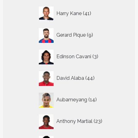
41
Harry Kane
41
producten
9
Gerard Pique
9
producten
3
Edinson Cavani
3
producten
44
David Alaba
44
producten
14
Aubameyang
14
producten
23
Anthony Martial
23
producten