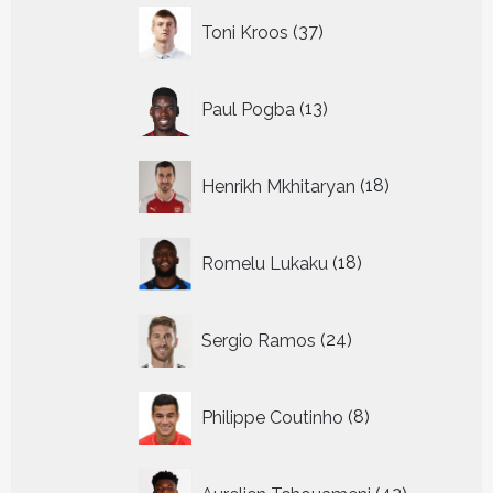
37
Toni Kroos
37
producten
13
Paul Pogba
13
producten
18
Henrikh Mkhitaryan
18
producten
18
Romelu Lukaku
18
producten
24
Sergio Ramos
24
producten
8
Philippe Coutinho
8
producten
42