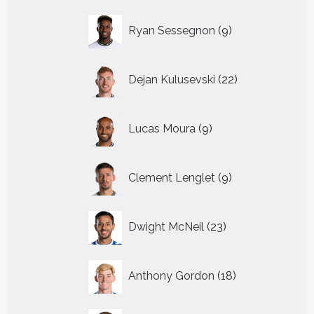
9
Ryan Sessegnon
9
producten
22
Dejan Kulusevski
22
producten
9
Lucas Moura
9
producten
9
Clement Lenglet
9
producten
23
Dwight McNeil
23
producten
18
Anthony Gordon
18
producten