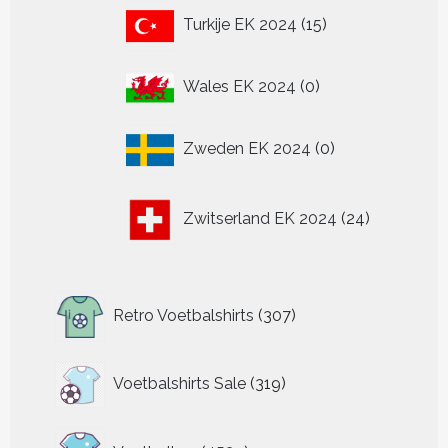
15
Turkije EK 2024
15
producten
0
Wales EK 2024
0
producten
0
Zweden EK 2024
0
producten
24
Zwitserland EK 2024
24
producten
307
Retro Voetbalshirts
307
producten
319
Voetbalshirts Sale
319
producten
4539