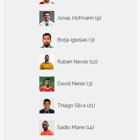
9
Jonas Hofmann
9
producten
3
Borja Iglesias
3
producten
12
Ruben Neves
12
producten
3
David Neres
3
producten
21
Thiago Silva
21
producten
14
Sadio Mane
14
producten