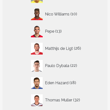
10
Nico Williams
10
producten
13
Pepe
13
producten
26
Matthijs de Ligt
26
producten
22
Paulo Dybala
22
producten
18
Eden Hazard
18
producten
32
Thomas Muller
32
producten