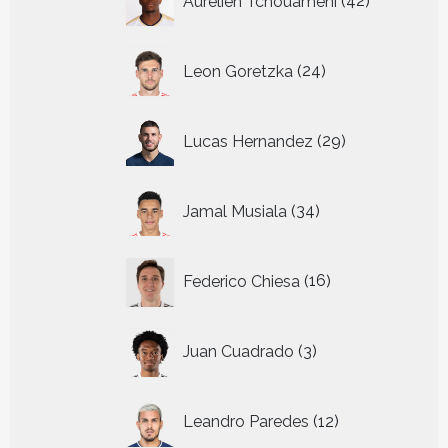
Aurelien Tchouameni
42
producten
24
Leon Goretzka
24
producten
29
Lucas Hernandez
29
producten
34
Jamal Musiala
34
producten
16
Federico Chiesa
16
producten
3
Juan Cuadrado
3
producten
12
Leandro Paredes
12
producten