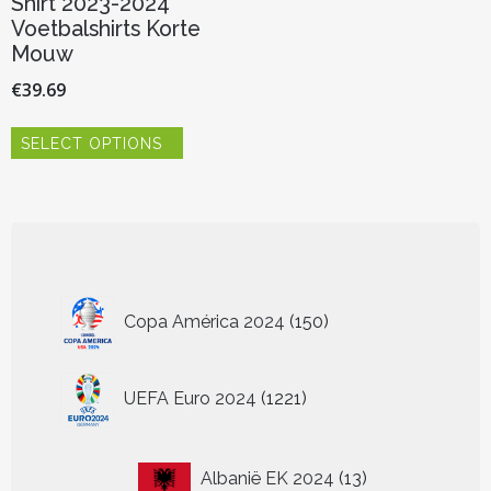
Shirt 2023-2024
Voetbalshirts Korte
Mouw
€
39.69
Dit
SELECT OPTIONS
product
heeft
meerdere
variaties.
Deze
optie
kan
150
gekozen
Copa América 2024
150
worden
producten
op
de
1221
UEFA Euro 2024
1221
productpagina
producten
13
Albanië EK 2024
13