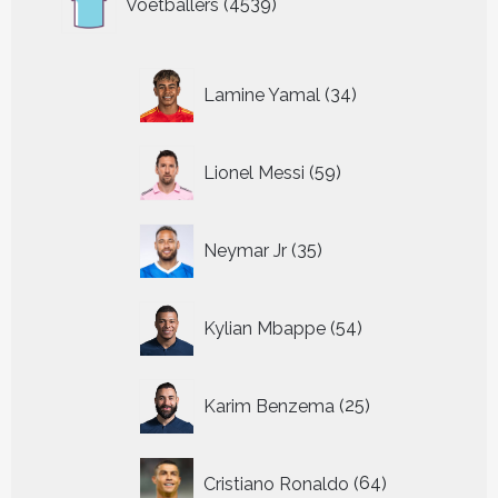
Voetballers
4539
producten
34
Lamine Yamal
34
producten
59
Lionel Messi
59
producten
35
Neymar Jr
35
producten
54
Kylian Mbappe
54
producten
25
Karim Benzema
25
producten
64
Cristiano Ronaldo
64
producten