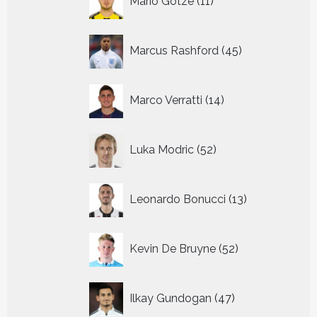
Mario Gotze
11
producten
45
Marcus Rashford
45
producten
14
Marco Verratti
14
producten
52
Luka Modric
52
producten
13
Leonardo Bonucci
13
producten
52
Kevin De Bruyne
52
producten
47
Ilkay Gundogan
47
producten