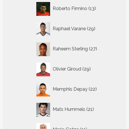
13
Roberto Firmino
13
producten
29
Raphael Varane
29
producten
27
Raheem Sterling
27
producten
29
Olivier Giroud
29
producten
22
Memphis Depay
22
producten
21
Mats Hummels
21
producten
11