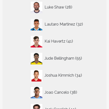
28
Luke Shaw
28
producten
32
Lautaro Martinez
32
producten
41
Kai Havertz
41
producten
55
Jude Bellingham
55
producten
34
Joshua Kimmich
34
producten
38
Joao Cancelo
38
producten
49