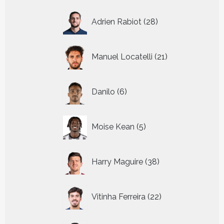
28
Adrien Rabiot
28
producten
21
Manuel Locatelli
21
producten
6
Danilo
6
producten
5
Moise Kean
5
producten
38
Harry Maguire
38
producten
22
Vitinha Ferreira
22
producten