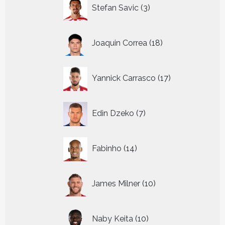
3
Stefan Savic
3
producten
18
Joaquin Correa
18
producten
17
Yannick Carrasco
17
producten
7
Edin Dzeko
7
producten
14
Fabinho
14
producten
10
James Milner
10
producten
10
Naby Keita
10
producten