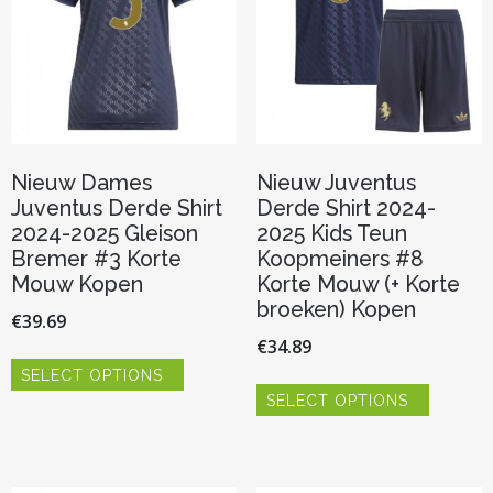
de
op
productpagina
de
productp
Nieuw Dames
Nieuw Juventus
Juventus Derde Shirt
Derde Shirt 2024-
2024-2025 Gleison
2025 Kids Teun
Bremer #3 Korte
Koopmeiners #8
Mouw Kopen
Korte Mouw (+ Korte
broeken) Kopen
€
39.69
€
34.89
Dit
SELECT OPTIONS
product
Dit
heeft
SELECT OPTIONS
product
meerdere
heeft
variaties.
meerder
Deze
variaties.
optie