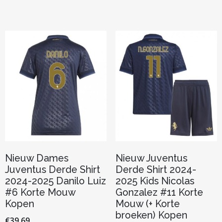
meerder
heeft
variaties.
meerdere
Deze
variaties.
optie
Deze
kan
optie
gekozen
kan
worden
gekozen
op
worden
de
op
productp
de
productpagina
Nieuw Dames
Nieuw Juventus
Juventus Derde Shirt
Derde Shirt 2024-
2024-2025 Danilo Luiz
2025 Kids Nicolas
#6 Korte Mouw
Gonzalez #11 Korte
Kopen
Mouw (+ Korte
broeken) Kopen
€
39.69