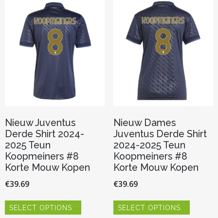
Deze
kan
optie
gekozen
kan
worden
gekozen
op
worden
de
op
productpagina
de
productp
Nieuw Juventus
Nieuw Dames
Derde Shirt 2024-
Juventus Derde Shirt
2025 Teun
2024-2025 Teun
Koopmeiners #8
Koopmeiners #8
Korte Mouw Kopen
Korte Mouw Kopen
€
39.69
€
39.69
Dit
Dit
SELECT OPTIONS
SELECT OPTIONS
product
product