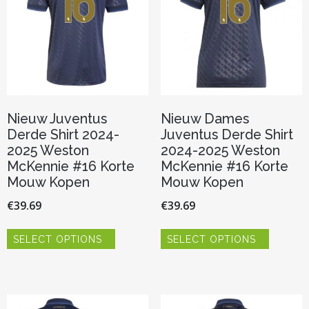
op
worden
de
op
productpagina
de
productp
Nieuw Juventus
Nieuw Dames
Derde Shirt 2024-
Juventus Derde Shirt
2025 Weston
2024-2025 Weston
McKennie #16 Korte
McKennie #16 Korte
Mouw Kopen
Mouw Kopen
€
39.69
€
39.69
Dit
Dit
SELECT OPTIONS
SELECT OPTIONS
product
product
heeft
heeft
meerdere
meerder
variaties.
variaties.
Deze
Deze