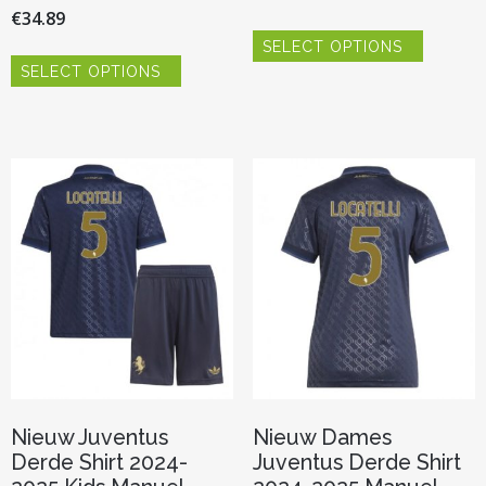
€
34.89
Dit
SELECT OPTIONS
product
Dit
heeft
SELECT OPTIONS
product
meerder
heeft
variaties.
meerdere
Deze
variaties.
optie
Deze
kan
optie
gekozen
kan
worden
gekozen
op
worden
de
op
productp
de
productpagina
Nieuw Juventus
Nieuw Dames
Derde Shirt 2024-
Juventus Derde Shirt