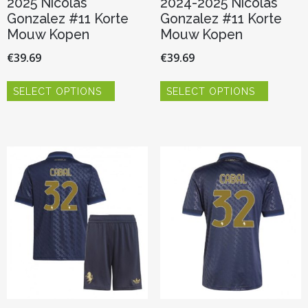
2025 Nicolas
2024-2025 Nicolas
Gonzalez #11 Korte
Gonzalez #11 Korte
Mouw Kopen
Mouw Kopen
€
39.69
€
39.69
Dit
Dit
SELECT OPTIONS
SELECT OPTIONS
product
product
heeft
heeft
meerdere
meerder
variaties.
variaties.
Deze
Deze
optie
optie
kan
kan
gekozen
gekozen
worden
worden
op
op
de
de
productpagina
productp