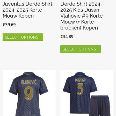
Juventus Derde Shirt
Derde Shirt 2024-
2024-2025 Korte
2025 Kids Dusan
Mouw Kopen
Vlahovic #9 Korte
Mouw (+ Korte
€
39.69
broeken) Kopen
Dit
€
34.89
SELECT OPTIONS
product
heeft
Dit
meerdere
SELECT OPTIONS
product
variaties.
heeft
Deze
meerder
optie
variaties.
kan
Deze
gekozen
optie
worden
kan
op
gekozen
de
worden
productpagina
op
de
productp