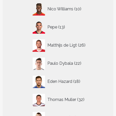
10
Nico Williams
10
producten
13
Pepe
13
producten
26
Matthijs de Ligt
26
producten
22
Paulo Dybala
22
producten
18
Eden Hazard
18
producten
32
Thomas Muller
32
producten
37