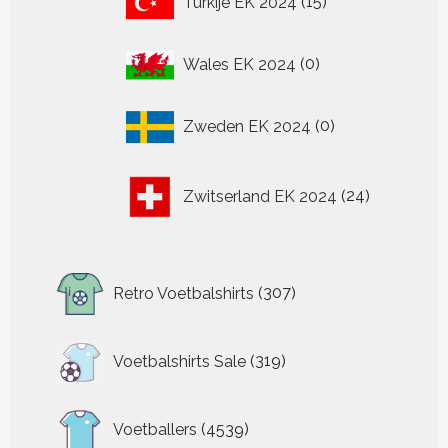
Turkije EK 2024
15
producten
0
Wales EK 2024
0
producten
0
Zweden EK 2024
0
producten
24
Zwitserland EK 2024
24
producten
307
Retro Voetbalshirts
307
producten
319
Voetbalshirts Sale
319
producten
4539
Voetballers
4539
producten