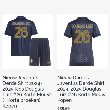
heeft
heeft
meerdere
meerder
variaties.
variaties.
Deze
Deze
optie
optie
kan
kan
gekozen
gekozen
worden
worden
op
op
de
de
productpagina
productp
Nieuw Juventus
Nieuw Dames
Derde Shirt 2024-
Juventus Derde Shirt
2025 Kids Douglas
2024-2025 Douglas
Luiz #26 Korte Mouw
Luiz #26 Korte Mouw
(+ Korte broeken)
Kopen
Kopen
€
39.69