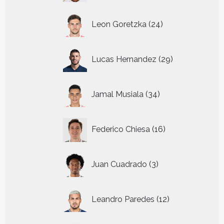
24
Leon Goretzka
24
producten
29
Lucas Hernandez
29
producten
34
Jamal Musiala
34
producten
16
Federico Chiesa
16
producten
3
Juan Cuadrado
3
producten
12
Leandro Paredes
12
producten