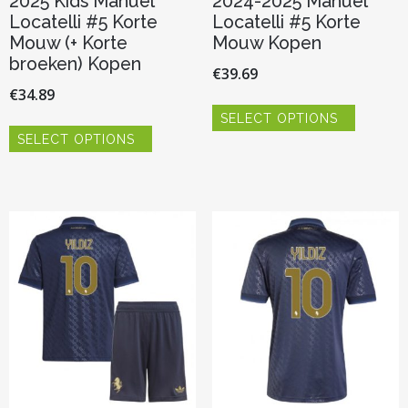
2025 Kids Manuel
2024-2025 Manuel
Locatelli #5 Korte
Locatelli #5 Korte
Mouw (+ Korte
Mouw Kopen
broeken) Kopen
€
39.69
€
34.89
Dit
SELECT OPTIONS
product
Dit
heeft
SELECT OPTIONS
product
meerder
heeft
variaties.
meerdere
Deze
variaties.
optie
Deze
kan
optie
gekozen
kan
worden
gekozen
op
worden
de
op
productp
de
productpagina