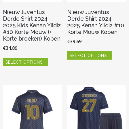
Nieuw Juventus
Nieuw Juventus
Derde Shirt 2024-
Derde Shirt 2024-
2025 Kids Kenan Yildiz
2025 Kenan Yildiz #10
#10 Korte Mouw (+
Korte Mouw Kopen
Korte broeken) Kopen
€
39.69
€
34.89
Dit
SELECT OPTIONS
product
Dit
heeft
SELECT OPTIONS
product
meerder
heeft
variaties.
meerdere
Deze
variaties.
optie
Deze
kan
optie
gekozen
kan
worden
gekozen
op
worden
de
op
productp
de