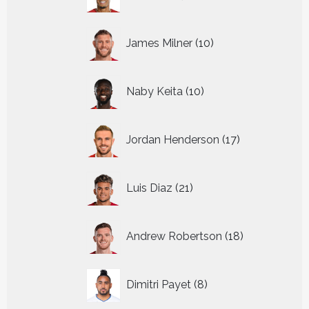
producten
10
James Milner
10
producten
10
Naby Keita
10
producten
17
Jordan Henderson
17
producten
21
Luis Diaz
21
producten
18
Andrew Robertson
18
producten
8
Dimitri Payet
8
producten