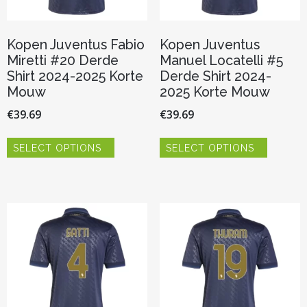
Kopen Juventus Fabio
Kopen Juventus
Miretti #20 Derde
Manuel Locatelli #5
Shirt 2024-2025 Korte
Derde Shirt 2024-
Mouw
2025 Korte Mouw
€
39.69
€
39.69
Dit
Dit
SELECT OPTIONS
SELECT OPTIONS
product
product
heeft
heeft
meerdere
meerder
variaties.
variaties.
Deze
Deze
optie
optie
kan
kan
gekozen
gekozen
worden
worden
op
op
de
de