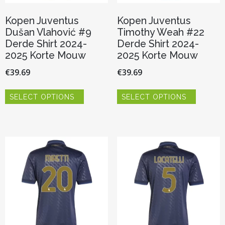
Kopen Juventus
Kopen Juventus
Dušan Vlahović #9
Timothy Weah #22
Derde Shirt 2024-
Derde Shirt 2024-
2025 Korte Mouw
2025 Korte Mouw
€
39.69
€
39.69
Dit
Dit
SELECT OPTIONS
SELECT OPTIONS
product
product
heeft
heeft
meerdere
meerder
variaties.
variaties.
Deze
Deze
optie
optie
kan
kan
gekozen
gekozen
worden
worden
op
op
de
de
productpagina
productp