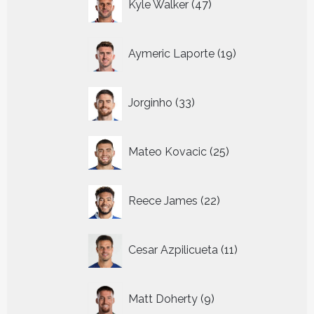
Kyle Walker
47
producten
19
Aymeric Laporte
19
producten
33
Jorginho
33
producten
25
Mateo Kovacic
25
producten
22
Reece James
22
producten
11
Cesar Azpilicueta
11
producten
9
Matt Doherty
9
producten