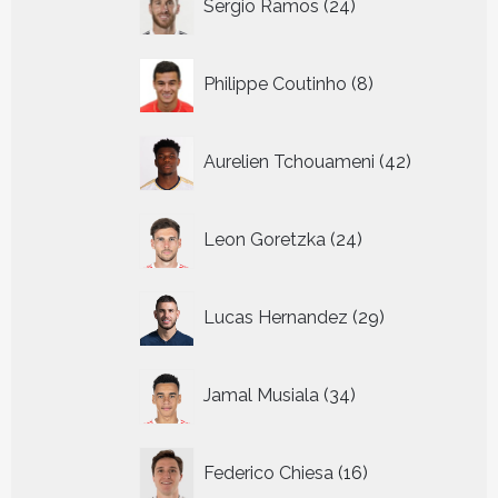
Sergio Ramos
24
producten
8
Philippe Coutinho
8
producten
42
Aurelien Tchouameni
42
producten
24
Leon Goretzka
24
producten
29
Lucas Hernandez
29
producten
34
Jamal Musiala
34
producten
16
Federico Chiesa
16
producten