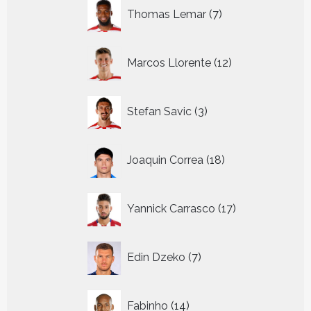
7
Thomas Lemar
7
producten
12
Marcos Llorente
12
producten
3
Stefan Savic
3
producten
18
Joaquin Correa
18
producten
17
Yannick Carrasco
17
producten
7
Edin Dzeko
7
producten
14
Fabinho
14