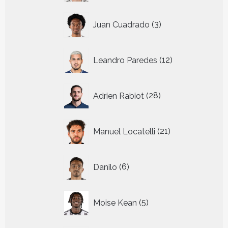
3
Juan Cuadrado
3
producten
12
Leandro Paredes
12
producten
28
Adrien Rabiot
28
producten
21
Manuel Locatelli
21
producten
6
Danilo
6
producten
5
Moise Kean
5
producten