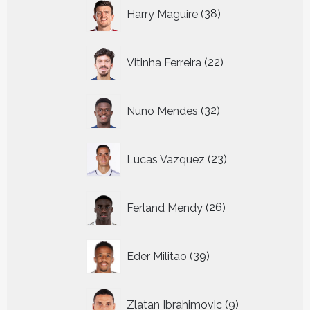
38
Harry Maguire
38
producten
22
Vitinha Ferreira
22
producten
32
Nuno Mendes
32
producten
23
Lucas Vazquez
23
producten
26
Ferland Mendy
26
producten
39
Eder Militao
39
producten
9
Zlatan Ibrahimovic
9