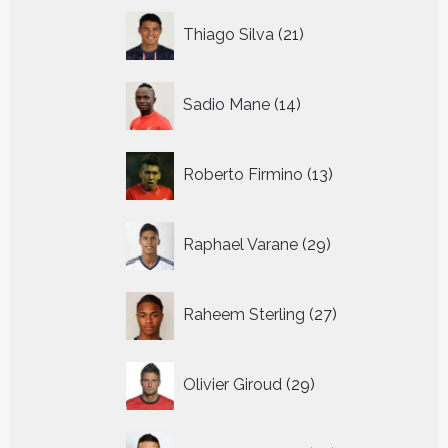
21
Thiago Silva
21
producten
14
Sadio Mane
14
producten
13
Roberto Firmino
13
producten
29
Raphael Varane
29
producten
27
Raheem Sterling
27
producten
29
Olivier Giroud
29
producten
22