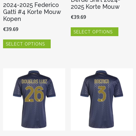
2024-2025 Federico
2025 Korte Mouw
Gatti #4 Korte Mouw
€
39.69
Kopen
Dit
€
39.69
SELECT OPTIONS
product
Dit
heeft
SELECT OPTIONS
product
meerder
heeft
variaties.
meerdere
Deze
variaties.
optie
Deze
kan
optie
gekozen
kan
worden
gekozen
op
worden
de
op
productp
de
productpagina