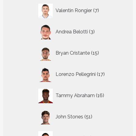
7
Valentin Rongier
7
producten
3
Andrea Belotti
3
producten
15
Bryan Cristante
15
producten
17
Lorenzo Pellegrini
17
producten
16
Tammy Abraham
16
producten
51
John Stones
51
producten
47