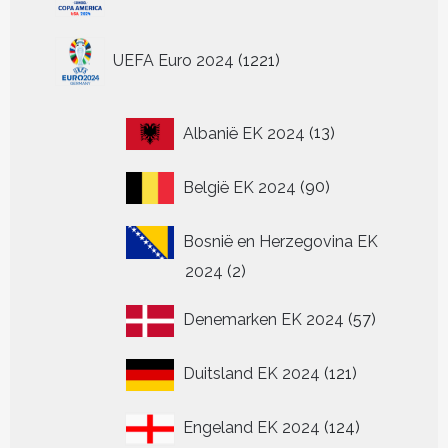
producten
de
de
productpagina
productp
1221
UEFA Euro 2024
1221
producten
13
Albanië EK 2024
13
producten
90
België EK 2024
90
producten
Bosnië en Herzegovina EK
2
2024
2
producten
57
Denemarken EK 2024
57
producten
121
Duitsland EK 2024
121
producten
124
Engeland EK 2024
124
producten