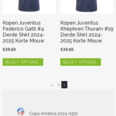
productpagina
productp
Kopen Juventus
Kopen Juventus
Federico Gatti #4
Khéphren Thuram #19
Derde Shirt 2024-
Derde Shirt 2024-
2025 Korte Mouw
2025 Korte Mouw
€
39.69
€
39.69
Dit
Dit
SELECT OPTIONS
SELECT OPTIONS
product
product
heeft
heeft
meerdere
meerder
variaties.
variaties.
Deze
Deze
←
1
2
optie
optie
kan
kan
gekozen
gekozen
worden
worden
150
op
op
Copa América 2024
150