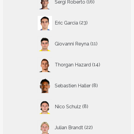
Sergi Roberto
16
producten
23
Eric Garcia
23
producten
11
Giovanni Reyna
11
producten
14
Thorgan Hazard
14
producten
8
Sebastien Haller
8
producten
8
Nico Schulz
8
producten
22
Julian Brandt
22
producten