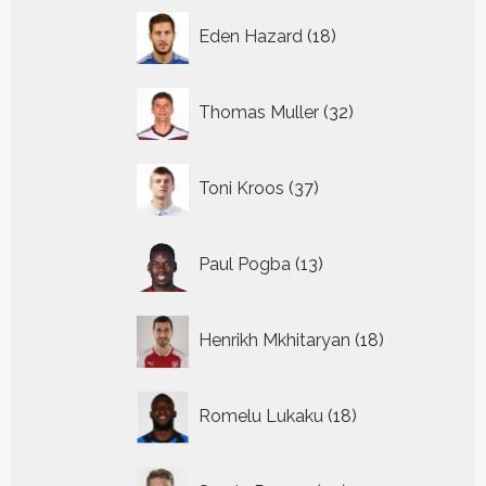
18
Eden Hazard
18
producten
32
Thomas Muller
32
producten
37
Toni Kroos
37
producten
13
Paul Pogba
13
producten
18
Henrikh Mkhitaryan
18
producten
18
Romelu Lukaku
18
producten
24