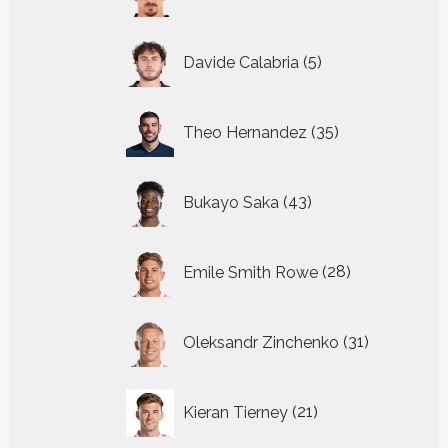
producten
5
Davide Calabria
5
producten
35
Theo Hernandez
35
producten
43
Bukayo Saka
43
producten
28
Emile Smith Rowe
28
producten
31
Oleksandr Zinchenko
31
producten
21
Kieran Tierney
21
producten