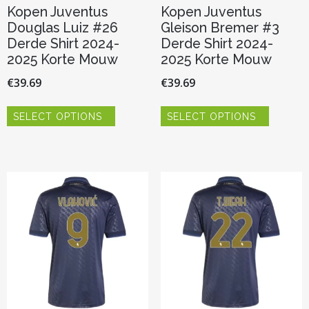
Kopen Juventus
Kopen Juventus
Douglas Luiz #26
Gleison Bremer #3
Derde Shirt 2024-
Derde Shirt 2024-
2025 Korte Mouw
2025 Korte Mouw
€
39.69
€
39.69
Dit
Dit
SELECT OPTIONS
SELECT OPTIONS
product
product
heeft
heeft
meerdere
meerder
variaties.
variaties.
Deze
Deze
optie
optie
kan
kan
gekozen
gekozen
worden
worden
op
op
de
de
productpagina
productp