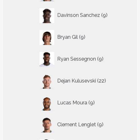
9
Davinson Sanchez
9
producten
9
Bryan Gil
9
producten
9
Ryan Sessegnon
9
producten
22
Dejan Kulusevski
22
producten
9
Lucas Moura
9
producten
9
Clement Lenglet
9
producten