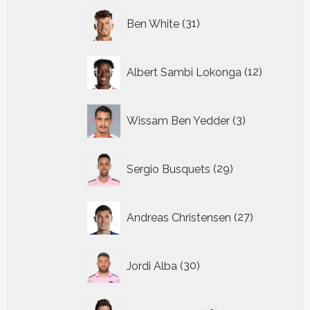
31
Ben White
31
producten
12
Albert Sambi Lokonga
12
producte
3
Wissam Ben Yedder
3
producten
29
Sergio Busquets
29
producten
27
Andreas Christensen
27
producten
30
Jordi Alba
30
producten
16