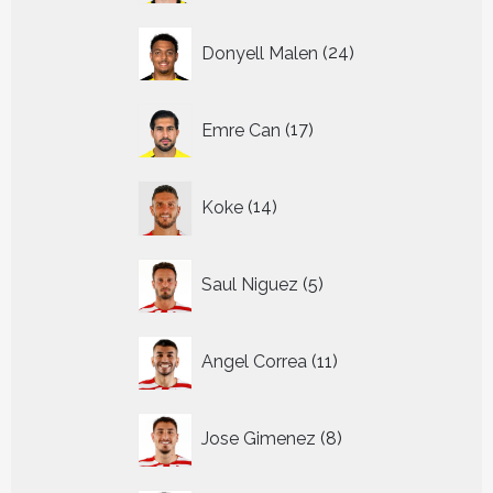
24
Donyell Malen
24
producten
17
Emre Can
17
producten
14
Koke
14
producten
5
Saul Niguez
5
producten
11
Angel Correa
11
producten
8
Jose Gimenez
8
producten