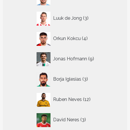
producten
3
Luuk de Jong
3
producten
4
Orkun Kokcu
4
producten
9
Jonas Hofmann
9
producten
3
Borja Iglesias
3
producten
12
Ruben Neves
12
producten
3
David Neres
3
producten