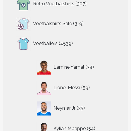
Retro Voetbalshirts
307
producten
319
Voetbalshirts Sale
319
producten
4539
Voetballers
4539
producten
34
Lamine Yamal
34
producten
59
Lionel Messi
59
producten
35
Neymar Jr
35
producten
54
Kylian Mbappe
54