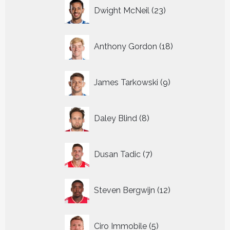
23
Dwight McNeil
23
producten
18
Anthony Gordon
18
producten
9
James Tarkowski
9
producten
8
Daley Blind
8
producten
7
Dusan Tadic
7
producten
12
Steven Bergwijn
12
producten
5
Ciro Immobile
5