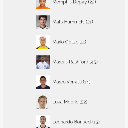
Memphis Depay
22
producten
21
Mats Hummels
21
producten
11
Mario Gotze
11
producten
45
Marcus Rashford
45
producten
14
Marco Verratti
14
producten
52
Luka Modric
52
producten
13
Leonardo Bonucci
13
producten