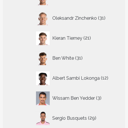
producten
31
Oleksandr Zinchenko
31
producten
21
Kieran Tierney
21
producten
31
Ben White
31
producten
12
Albert Sambi Lokonga
12
producte
3
Wissam Ben Yedder
3
producten
29
Sergio Busquets
29
producten