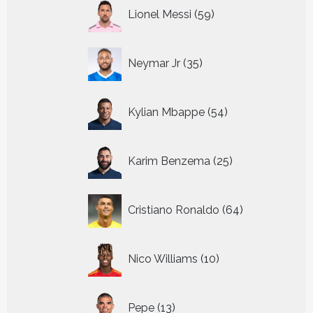
59
Lionel Messi
59
producten
35
Neymar Jr
35
producten
54
Kylian Mbappe
54
producten
25
Karim Benzema
25
producten
64
Cristiano Ronaldo
64
producten
10
Nico Williams
10
producten
13
Pepe
13