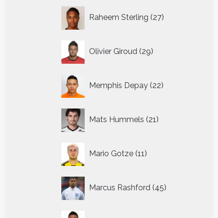
27
Raheem Sterling
27
producten
29
Olivier Giroud
29
producten
22
Memphis Depay
22
producten
21
Mats Hummels
21
producten
11
Mario Gotze
11
producten
45
Marcus Rashford
45
producten
14