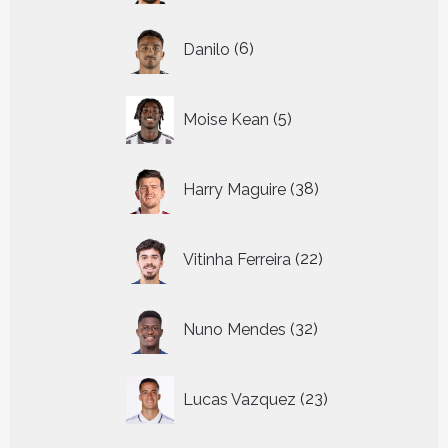
6
Danilo
6
producten
5
Moise Kean
5
producten
38
Harry Maguire
38
producten
22
Vitinha Ferreira
22
producten
32
Nuno Mendes
32
producten
23
Lucas Vazquez
23
producten