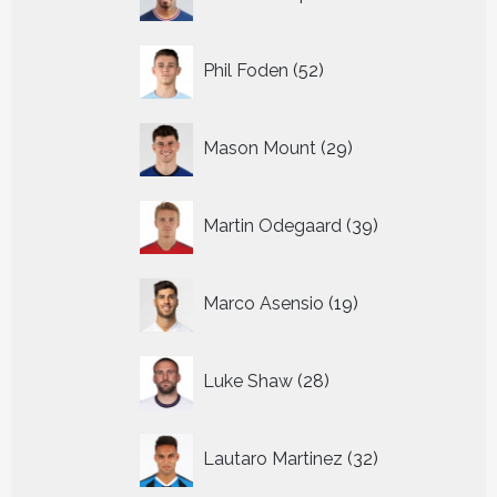
producten
52
Phil Foden
52
producten
29
Mason Mount
29
producten
39
Martin Odegaard
39
producten
19
Marco Asensio
19
producten
28
Luke Shaw
28
producten
32
Lautaro Martinez
32
producten