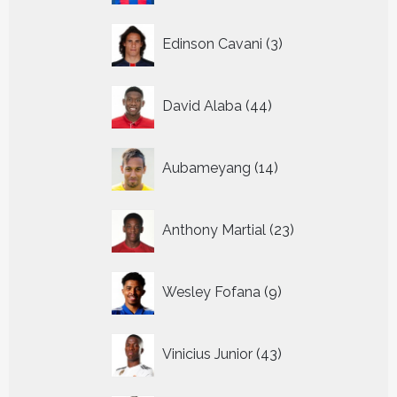
3
Edinson Cavani
3
producten
44
David Alaba
44
producten
14
Aubameyang
14
producten
23
Anthony Martial
23
producten
9
Wesley Fofana
9
producten
43
Vinicius Junior
43
producten