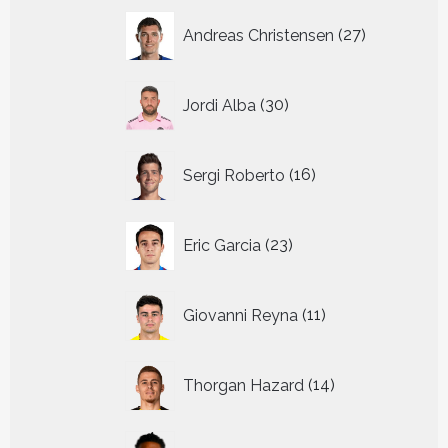
27
Andreas Christensen
27
producten
30
Jordi Alba
30
producten
16
Sergi Roberto
16
producten
23
Eric Garcia
23
producten
11
Giovanni Reyna
11
producten
14
Thorgan Hazard
14
producten
8