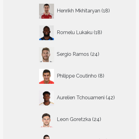
18
Henrikh Mkhitaryan
18
producten
18
Romelu Lukaku
18
producten
24
Sergio Ramos
24
producten
8
Philippe Coutinho
8
producten
42
Aurelien Tchouameni
42
producten
24
Leon Goretzka
24
producten
29