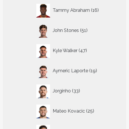
16
Tammy Abraham
16
producten
51
John Stones
51
producten
47
Kyle Walker
47
producten
19
Aymeric Laporte
19
producten
33
Jorginho
33
producten
25
Mateo Kovacic
25
producten
22