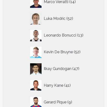
Marco Verratti
14
producten
52
Luka Modric
52
producten
13
Leonardo Bonucci
13
producten
52
Kevin De Bruyne
52
producten
47
Ilkay Gundogan
47
producten
41
Harry Kane
41
producten
9
Gerard Pique
9
producten