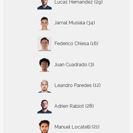
Lucas Hernandez
29
producten
34
Jamal Musiala
34
producten
16
Federico Chiesa
16
producten
3
Juan Cuadrado
3
producten
12
Leandro Paredes
12
producten
28
Adrien Rabiot
28
producten
21
Manuel Locatelli
21
producten