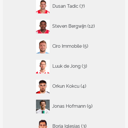
7
Dusan Tadic
7
producten
12
Steven Bergwijn
12
producten
5
Ciro Immobile
5
producten
3
Luuk de Jong
3
producten
4
Orkun Kokcu
4
producten
9
Jonas Hofmann
9
producten
3
Borja Iglesias
3