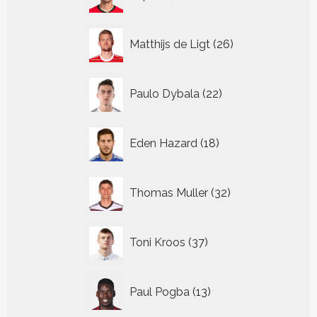
producten
26
Matthijs de Ligt
26
producten
22
Paulo Dybala
22
producten
18
Eden Hazard
18
producten
32
Thomas Muller
32
producten
37
Toni Kroos
37
producten
13
Paul Pogba
13
producten