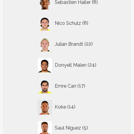
Sebastien Haller
8
producten
8
Nico Schulz
8
producten
22
Julian Brandt
22
producten
24
Donyell Malen
24
producten
17
Emre Can
17
producten
14
Koke
14
producten
5
Saul Niguez
5
producten