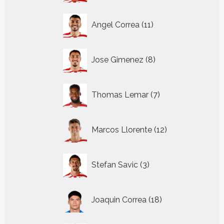
11
Angel Correa
11
producten
8
Jose Gimenez
8
producten
7
Thomas Lemar
7
producten
12
Marcos Llorente
12
producten
3
Stefan Savic
3
producten
18
Joaquin Correa
18
producten