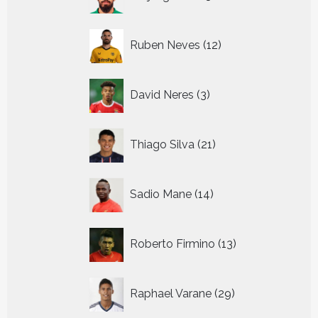
producten
12
Ruben Neves
12
producten
3
David Neres
3
producten
21
Thiago Silva
21
producten
14
Sadio Mane
14
producten
13
Roberto Firmino
13
producten
29
Raphael Varane
29
producten