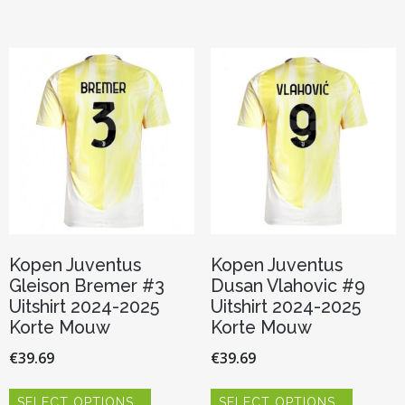
variaties.
meerder
Deze
variaties.
optie
Deze
kan
optie
gekozen
kan
worden
gekozen
op
worden
de
op
productpagina
de
productp
Kopen Juventus
Kopen Juventus
Gleison Bremer #3
Dusan Vlahovic #9
Uitshirt 2024-2025
Uitshirt 2024-2025
Korte Mouw
Korte Mouw
€
39.69
€
39.69
Dit
Dit
SELECT OPTIONS
SELECT OPTIONS
product
product