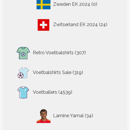
0
Zweden EK 2024
0
producten
24
Zwitserland EK 2024
24
producten
307
Retro Voetbalshirts
307
producten
319
Voetbalshirts Sale
319
producten
4539
Voetballers
4539
producten
34
Lamine Yamal
34
producten