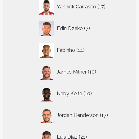
17
Yannick Carrasco
17
producten
7
Edin Dzeko
7
producten
14
Fabinho
14
producten
10
James Milner
10
producten
10
Naby Keita
10
producten
17
Jordan Henderson
17
producten
21
Luis Diaz
21