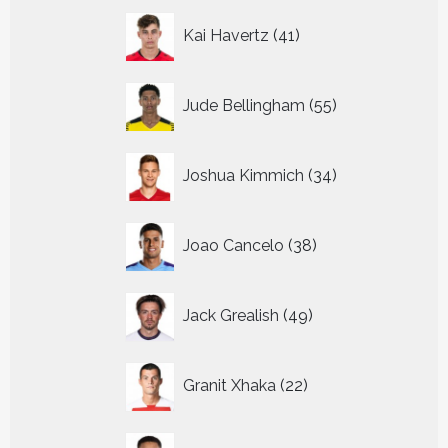
41
Kai Havertz
41
producten
55
Jude Bellingham
55
producten
34
Joshua Kimmich
34
producten
38
Joao Cancelo
38
producten
49
Jack Grealish
49
producten
22
Granit Xhaka
22
producten
39