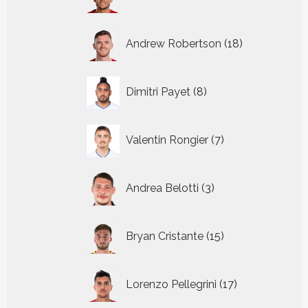
producten
18
Andrew Robertson
18
producten
8
Dimitri Payet
8
producten
7
Valentin Rongier
7
producten
3
Andrea Belotti
3
producten
15
Bryan Cristante
15
producten
17
Lorenzo Pellegrini
17
producten