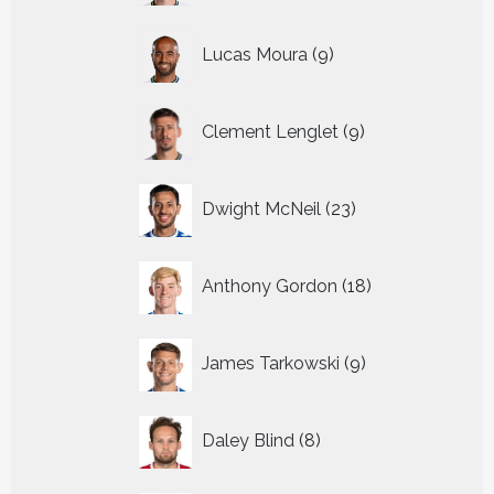
9
Lucas Moura
9
producten
9
Clement Lenglet
9
producten
23
Dwight McNeil
23
producten
18
Anthony Gordon
18
producten
9
James Tarkowski
9
producten
8
Daley Blind
8
producten