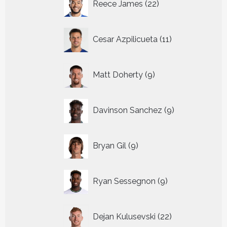
Reece James
22
producten
11
Cesar Azpilicueta
11
producten
9
Matt Doherty
9
producten
9
Davinson Sanchez
9
producten
9
Bryan Gil
9
producten
9
Ryan Sessegnon
9
producten
22
Dejan Kulusevski
22
producten