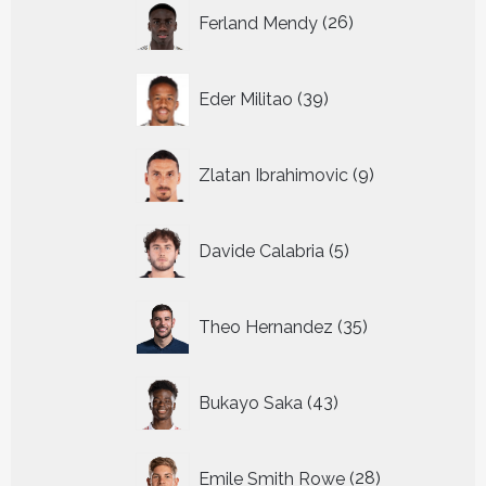
26
Ferland Mendy
26
producten
39
Eder Militao
39
producten
9
Zlatan Ibrahimovic
9
producten
5
Davide Calabria
5
producten
35
Theo Hernandez
35
producten
43
Bukayo Saka
43
producten
28
Emile Smith Rowe
28