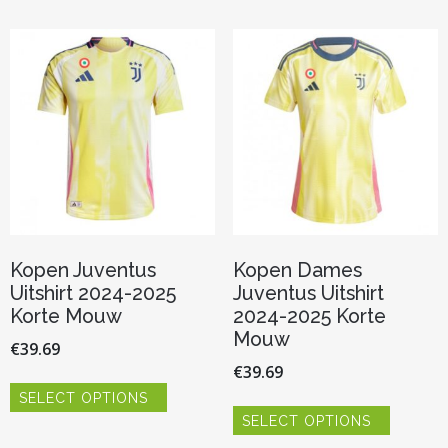
Kopen Juventus
Kopen Dames
Uitshirt 2024-2025
Juventus Uitshirt
Korte Mouw
2024-2025 Korte
Mouw
€
39.69
€
39.69
Dit
SELECT OPTIONS
product
Dit
heeft
SELECT OPTIONS
product
meerdere
heeft