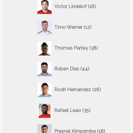
16
Victor Lindelof
16
producten
12
Timo Werner
12
producten
38
Thomas Partey
38
producten
44
Ruben Dias
44
producten
26
Rodri Hernandez
26
producten
35
Rafael Leao
35
producten
18
Presnel Kimpembe
18