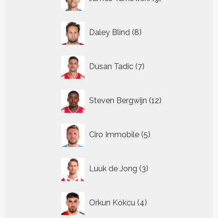
producten
8
Daley Blind
8
producten
7
Dusan Tadic
7
producten
12
Steven Bergwijn
12
producten
5
Ciro Immobile
5
producten
3
Luuk de Jong
3
producten
4
Orkun Kokcu
4
producten