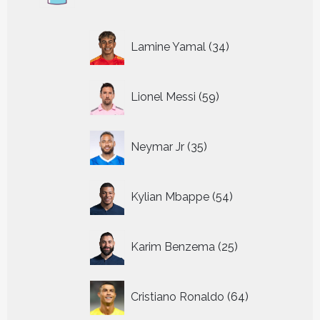
34
Lamine Yamal
34
producten
59
Lionel Messi
59
producten
35
Neymar Jr
35
producten
54
Kylian Mbappe
54
producten
25
Karim Benzema
25
producten
64
Cristiano Ronaldo
64
producten