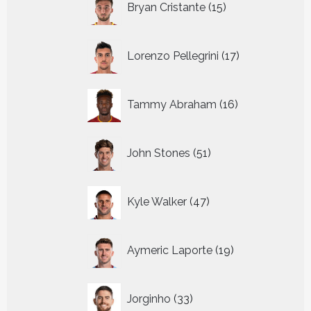
Bryan Cristante
15
producten
17
Lorenzo Pellegrini
17
producten
16
Tammy Abraham
16
producten
51
John Stones
51
producten
47
Kyle Walker
47
producten
19
Aymeric Laporte
19
producten
33
Jorginho
33
producten