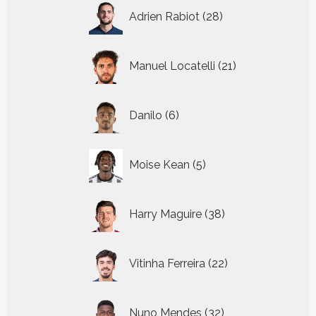
28
Adrien Rabiot
28
producten
21
Manuel Locatelli
21
producten
6
Danilo
6
producten
5
Moise Kean
5
producten
38
Harry Maguire
38
producten
22
Vitinha Ferreira
22
producten
32
Nuno Mendes
32