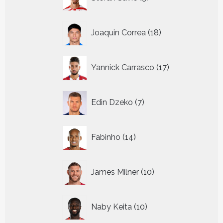
producten
18
Joaquin Correa
18
producten
17
Yannick Carrasco
17
producten
7
Edin Dzeko
7
producten
14
Fabinho
14
producten
10
James Milner
10
producten
10
Naby Keita
10
producten