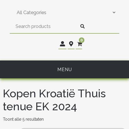
Skip
to
content
0
MENU
Kopen Kroatië Thuis
tenue EK 2024
Gesorteerd
Toont alle 5 resultaten
op