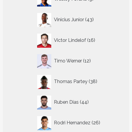
producten
43
Vinicius Junior
43
producten
16
Victor Lindelof
16
producten
12
Timo Werner
12
producten
38
Thomas Partey
38
producten
44
Ruben Dias
44
producten
26
Rodri Hernandez
26
producten