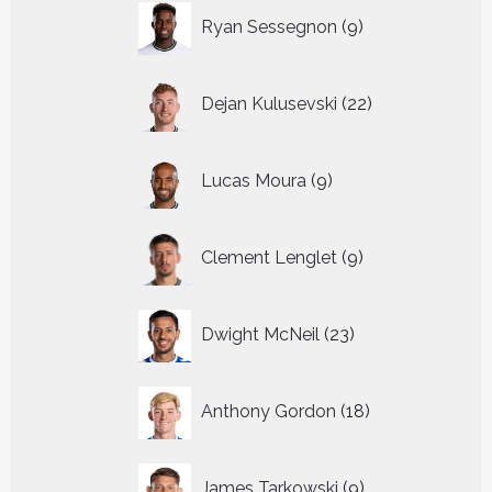
9
Ryan Sessegnon
9
producten
22
Dejan Kulusevski
22
producten
9
Lucas Moura
9
producten
9
Clement Lenglet
9
producten
23
Dwight McNeil
23
producten
18
Anthony Gordon
18
producten
9
James Tarkowski
9