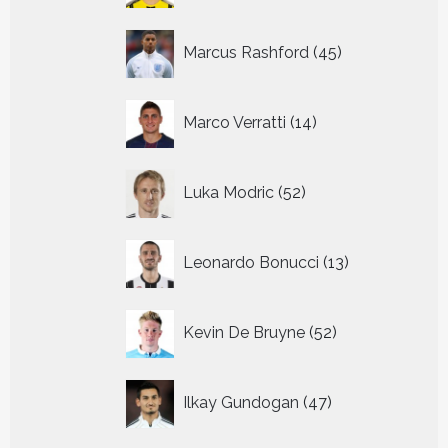
45
Marcus Rashford
45
producten
14
Marco Verratti
14
producten
52
Luka Modric
52
producten
13
Leonardo Bonucci
13
producten
52
Kevin De Bruyne
52
producten
47
Ilkay Gundogan
47
producten