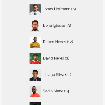
9
Jonas Hofmann
9
producten
3
Borja Iglesias
3
producten
12
Ruben Neves
12
producten
3
David Neres
3
producten
21
Thiago Silva
21
producten
14
Sadio Mane
14
producten
13