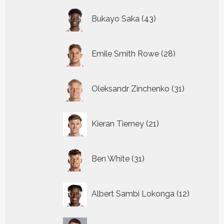
43
Bukayo Saka
43
producten
28
Emile Smith Rowe
28
producten
31
Oleksandr Zinchenko
31
producten
21
Kieran Tierney
21
producten
31
Ben White
31
producten
12
Albert Sambi Lokonga
12
producte
3