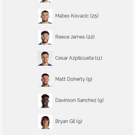
25
Mateo Kovacic
25
producten
22
Reece James
22
producten
11
Cesar Azpilicueta
11
producten
9
Matt Doherty
9
producten
9
Davinson Sanchez
9
producten
9
Bryan Gil
9
producten