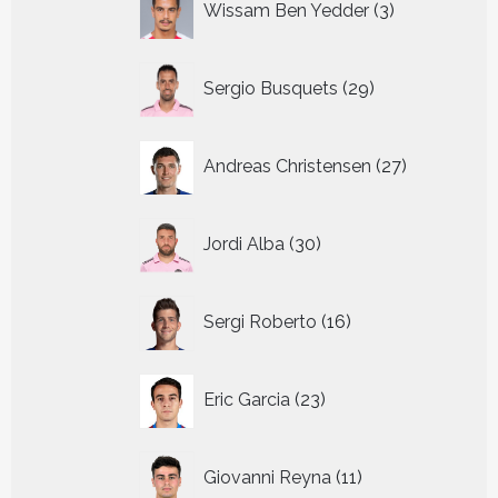
Wissam Ben Yedder
3
producten
29
Sergio Busquets
29
producten
27
Andreas Christensen
27
producten
30
Jordi Alba
30
producten
16
Sergi Roberto
16
producten
23
Eric Garcia
23
producten
11
Giovanni Reyna
11
producten