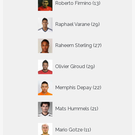
Roberto Firmino
13
producten
29
Raphael Varane
29
producten
27
Raheem Sterling
27
producten
29
Olivier Giroud
29
producten
22
Memphis Depay
22
producten
21
Mats Hummels
21
producten
11
Mario Gotze
11
producten