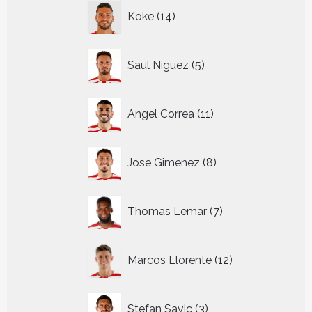
14
Koke
14
producten
5
Saul Niguez
5
producten
11
Angel Correa
11
producten
8
Jose Gimenez
8
producten
7
Thomas Lemar
7
producten
12
Marcos Llorente
12
producten
3
Stefan Savic
3