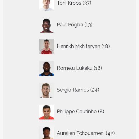
Toni Kroos
37
producten
13
Paul Pogba
13
producten
18
Henrikh Mkhitaryan
18
producten
18
Romelu Lukaku
18
producten
24
Sergio Ramos
24
producten
8
Philippe Coutinho
8
producten
42
Aurelien Tchouameni
42
producten