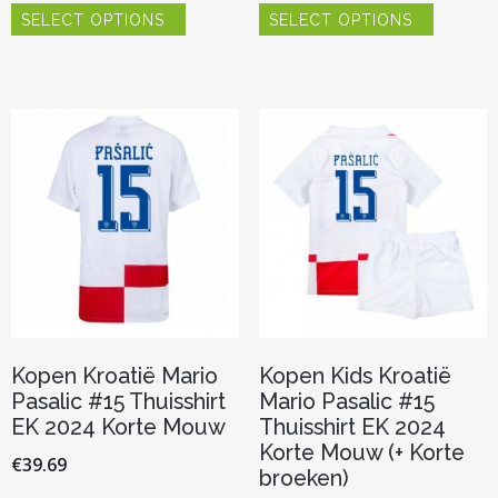
SELECT OPTIONS
SELECT OPTIONS
product
product
heeft
heeft
meerdere
meerder
variaties.
variaties.
Deze
Deze
optie
optie
kan
kan
gekozen
gekozen
worden
worden
op
op
de
de
productpagina
productp
Kopen Kroatië Mario
Kopen Kids Kroatië
Pasalic #15 Thuisshirt
Mario Pasalic #15
EK 2024 Korte Mouw
Thuisshirt EK 2024
Korte Mouw (+ Korte
€
39.69
broeken)
Dit