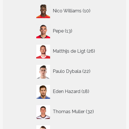
10
Nico Williams
10
producten
13
Pepe
13
producten
26
Matthijs de Ligt
26
producten
22
Paulo Dybala
22
producten
18
Eden Hazard
18
producten
32
Thomas Muller
32
producten
37