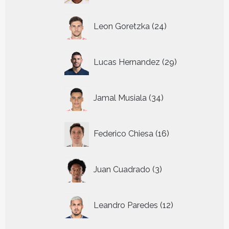
24
Leon Goretzka
24
producten
29
Lucas Hernandez
29
producten
34
Jamal Musiala
34
producten
16
Federico Chiesa
16
producten
3
Juan Cuadrado
3
producten
12
Leandro Paredes
12
producten