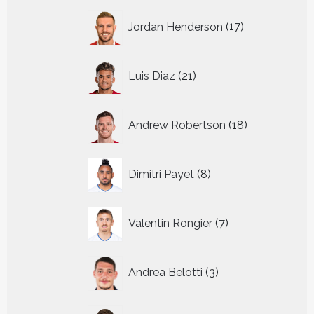
17
Jordan Henderson
17
producten
21
Luis Diaz
21
producten
18
Andrew Robertson
18
producten
8
Dimitri Payet
8
producten
7
Valentin Rongier
7
producten
3
Andrea Belotti
3
producten
15