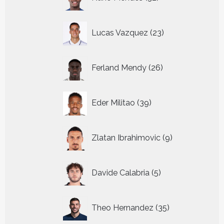
producten
23
Lucas Vazquez
23
producten
26
Ferland Mendy
26
producten
39
Eder Militao
39
producten
9
Zlatan Ibrahimovic
9
producten
5
Davide Calabria
5
producten
35
Theo Hernandez
35
producten