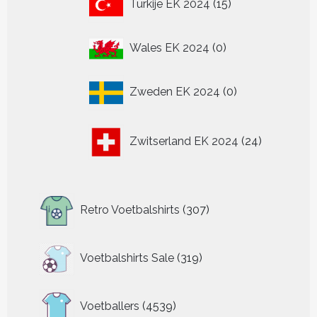
Turkije EK 2024
15
producten
0
Wales EK 2024
0
producten
0
Zweden EK 2024
0
producten
24
Zwitserland EK 2024
24
producten
307
Retro Voetbalshirts
307
producten
319
Voetbalshirts Sale
319
producten
4539
Voetballers
4539
producten