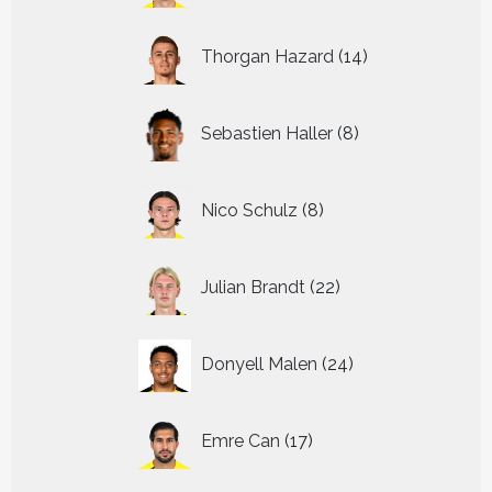
14
Thorgan Hazard
14
producten
8
Sebastien Haller
8
producten
8
Nico Schulz
8
producten
22
Julian Brandt
22
producten
24
Donyell Malen
24
producten
17
Emre Can
17
producten