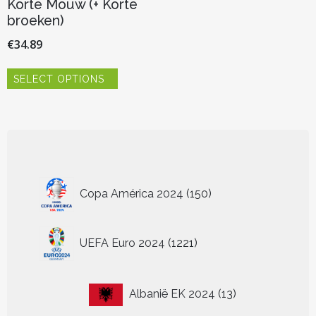
Korte Mouw (+ Korte
broeken)
€
34.89
Dit
SELECT OPTIONS
product
heeft
meerdere
variaties.
Deze
optie
kan
150
gekozen
Copa América 2024
150
worden
producten
op
de
1221
UEFA Euro 2024
1221
productpagina
producten
13
Albanië EK 2024
13
producten