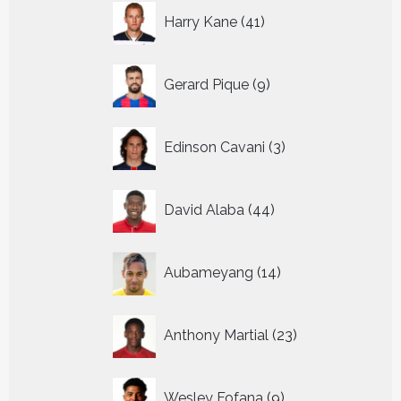
41
Harry Kane
41
producten
9
Gerard Pique
9
producten
3
Edinson Cavani
3
producten
44
David Alaba
44
producten
14
Aubameyang
14
producten
23
Anthony Martial
23
producten
9
Wesley Fofana
9