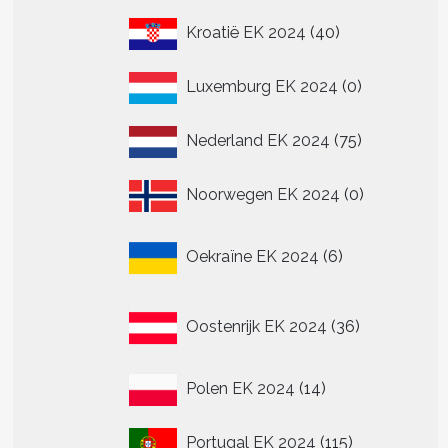
40
Kroatië EK 2024
40
producten
0
Luxemburg EK 2024
0
producten
75
Nederland EK 2024
75
producten
0
Noorwegen EK 2024
0
producten
6
Oekraïne EK 2024
6
producten
36
Oostenrijk EK 2024
36
producten
14
Polen EK 2024
14
producten
115
Portugal EK 2024
115