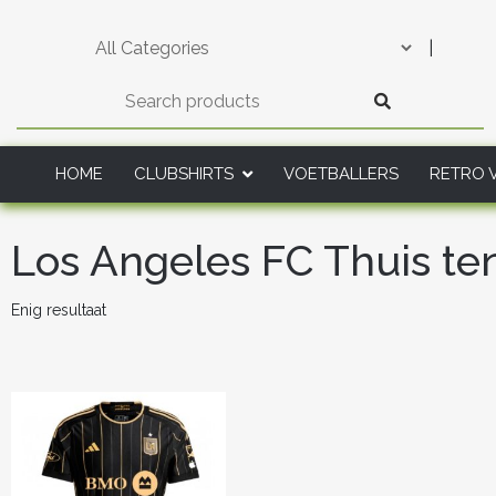
Skip
to
|
content
HOME
CLUBSHIRTS
VOETBALLERS
RETRO 
Los Angeles FC Thuis te
Enig resultaat