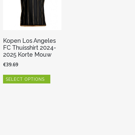
Kopen Los Angeles
FC Thuisshirt 2024-
2025 Korte Mouw
€
39.69
Dit
SELECT OPTIONS
product
heeft
meerdere
variaties.
Deze
optie
kan
gekozen
worden