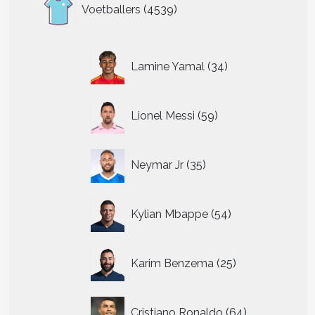
4539
Voetballers
4539
producten
34
Lamine Yamal
34
producten
59
Lionel Messi
59
producten
35
Neymar Jr
35
producten
54
Kylian Mbappe
54
producten
25
Karim Benzema
25
producten
64
Cristiano Ronaldo
64