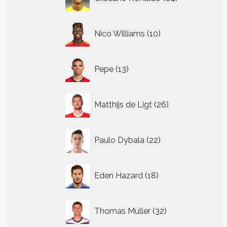
producten
10
Nico Williams
10
producten
13
Pepe
13
producten
26
Matthijs de Ligt
26
producten
22
Paulo Dybala
22
producten
18
Eden Hazard
18
producten
32
Thomas Muller
32
producten