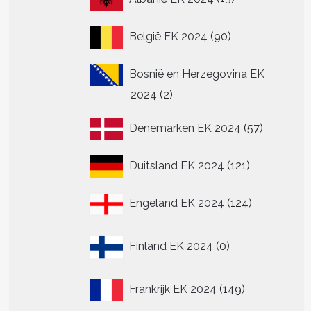
producten
90
België EK 2024
90
producten
Bosnië en Herzegovina EK
2
2024
2
producten
57
Denemarken EK 2024
57
producte
121
Duitsland EK 2024
121
producten
124
Engeland EK 2024
124
producten
0
Finland EK 2024
0
producten
149
Frankrijk EK 2024
149
producten