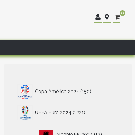
0
150
Copa América 2024
150
producten
1221
UEFA Euro 2024
1221
producten
13
Albanië EK 2024
13