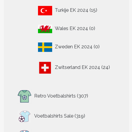
15
Turkije EK 2024
15
producten
0
Wales EK 2024
0
producten
0
Zweden EK 2024
0
producten
24
Zwitserland EK 2024
24
producten
307
Retro Voetbalshirts
307
producten
319
Voetbalshirts Sale
319
producten