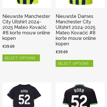
Nieuwste Manchester
Nieuwste Dames
City Uitshirt 2024-
Manchester City
2025 Mateo Kovačić
Uitshirt 2024-2025
#8 korte mouw online
Mateo Kovačić #8
kopen
korte mouw online
kopen
€
39.69
€
39.69
Dit
SELECT OPTIONS
product
Dit
heeft
SELECT OPTIONS
product
meerdere
heeft
variaties.
meerder
Deze
variaties.
optie
Deze
kan
optie
gekozen
kan
worden
gekozen
op
worden