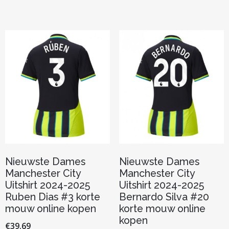
heeft
variaties.
meerder
Deze
variaties.
optie
Deze
kan
optie
gekozen
kan
worden
gekozen
op
worden
de
op
productpagina
de
productp
Nieuwste Dames
Nieuwste Dames
Manchester City
Manchester City
Uitshirt 2024-2025
Uitshirt 2024-2025
Ruben Dias #3 korte
Bernardo Silva #20
mouw online kopen
korte mouw online
kopen
€
39.69