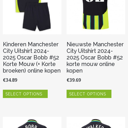
de
op
productpagina
de
productp
Kinderen Manchester
Nieuwste Manchester
City Uitshirt 2024-
City Uitshirt 2024-
2025 Oscar Bobb #52
2025 Oscar Bobb #52
Korte Mouw (+ Korte
korte mouw online
broeken) online kopen
kopen
€
34.89
€
39.69
Dit
Dit
SELECT OPTIONS
SELECT OPTIONS
product
product
heeft
heeft
meerdere
meerder
variaties.
variaties.
Deze
Deze
optie
optie