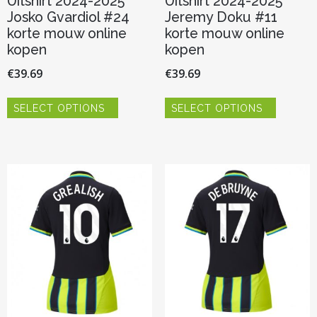
Uitshirt 2024-2025
Uitshirt 2024-2025
Josko Gvardiol #24
Jeremy Doku #11
korte mouw online
korte mouw online
kopen
kopen
€
39.69
€
39.69
Dit
Dit
SELECT OPTIONS
SELECT OPTIONS
product
product
heeft
heeft
meerdere
meerder
variaties.
variaties.
Deze
Deze
optie
optie
kan
kan
gekozen
gekozen
worden
worden
op
op
de
de
productpagina
productp