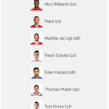
10
Nico Williams
10
producten
13
Pepe
13
producten
26
Matthijs de Ligt
26
producten
22
Paulo Dybala
22
producten
18
Eden Hazard
18
producten
32
Thomas Muller
32
producten
37
Toni Kroos
37