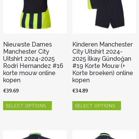
productp
de
productpagina
Nieuwste Dames
Kinderen Manchester
Manchester City
City Uitshirt 2024-
Uitshirt 2024-2025
2025 İlkay Gündoğan
Rodri Hernandez #16
#19 Korte Mouw (+
korte mouw online
Korte broeken) online
kopen
kopen
€
39.69
€
34.89
Dit
Dit
SELECT OPTIONS
SELECT OPTIONS
product
product
heeft
heeft
meerdere
meerder
variaties.
variaties.
Deze
Deze
optie
optie