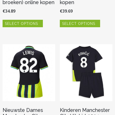
broeken) online kopen
kopen
€
34.89
€
39.69
Dit
Dit
SELECT OPTIONS
SELECT OPTIONS
product
product
heeft
heeft
meerdere
meerder
variaties.
variaties.
Deze
Deze
optie
optie
kan
kan
gekozen
gekozen
worden
worden
op
op
de
de
productpagina
productp
Nieuwste Dames
Kinderen Manchester