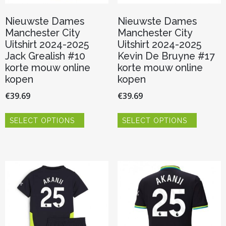
Nieuwste Dames
Nieuwste Dames
Manchester City
Manchester City
Uitshirt 2024-2025
Uitshirt 2024-2025
Jack Grealish #10
Kevin De Bruyne #17
korte mouw online
korte mouw online
kopen
kopen
€
39.69
€
39.69
Dit
Dit
SELECT OPTIONS
SELECT OPTIONS
product
product
heeft
heeft
meerdere
meerder
variaties.
variaties.
Deze
Deze
optie
optie
kan
kan
gekozen
gekozen
worden
worden
op
op