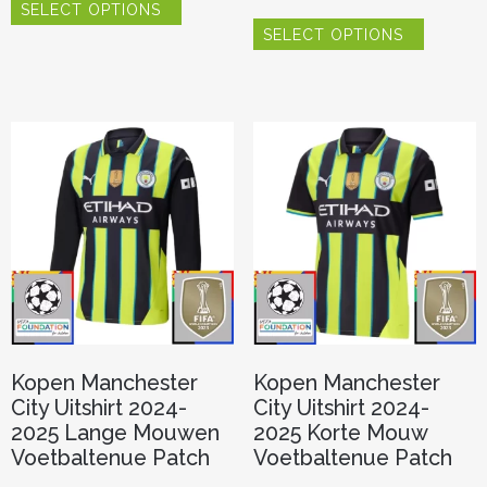
SELECT OPTIONS
product
Dit
heeft
SELECT OPTIONS
product
meerdere
heeft
variaties.
meerder
Deze
variaties.
optie
Deze
kan
optie
gekozen
kan
worden
gekozen
op
worden
de
op
productpagina
de
productp
Kopen Manchester
Kopen Manchester
City Uitshirt 2024-
City Uitshirt 2024-
2025 Lange Mouwen
2025 Korte Mouw
Voetbaltenue Patch
Voetbaltenue Patch