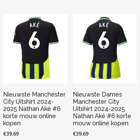
variaties.
meerdere
Deze
variaties.
optie
Deze
kan
optie
gekozen
kan
worden
gekozen
op
worden
de
op
productp
de
productpagina
Nieuwste Manchester
Nieuwste Dames
City Uitshirt 2024-
Manchester City
2025 Nathan Aké #6
Uitshirt 2024-2025
korte mouw online
Nathan Aké #6 korte
kopen
mouw online kopen
€
39.69
€
39.69