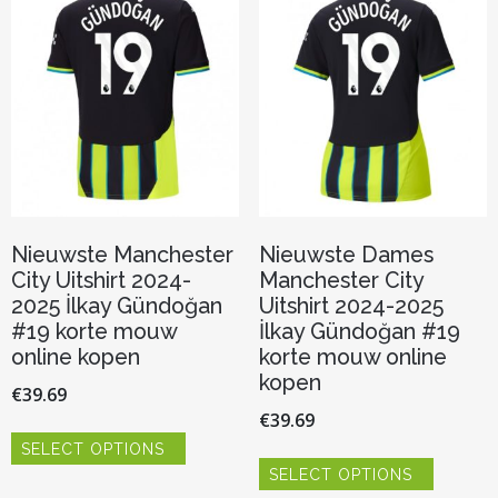
kan
kan
gekozen
gekozen
worden
worden
op
op
de
de
productpagina
productp
Nieuwste Manchester
Nieuwste Dames
City Uitshirt 2024-
Manchester City
2025 İlkay Gündoğan
Uitshirt 2024-2025
#19 korte mouw
İlkay Gündoğan #19
online kopen
korte mouw online
kopen
€
39.69
€
39.69
Dit
SELECT OPTIONS
product
Dit
heeft
SELECT OPTIONS
product
meerdere