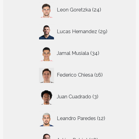
24
Leon Goretzka
24
producten
29
Lucas Hernandez
29
producten
34
Jamal Musiala
34
producten
16
Federico Chiesa
16
producten
3
Juan Cuadrado
3
producten
12
Leandro Paredes
12
producten
28