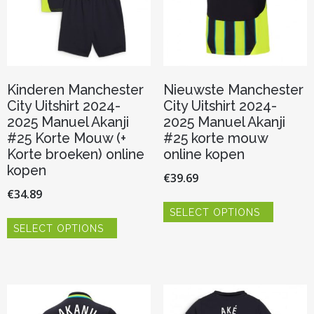
de
de
productpagina
productp
Kinderen Manchester
Nieuwste Manchester
City Uitshirt 2024-
City Uitshirt 2024-
2025 Manuel Akanji
2025 Manuel Akanji
#25 Korte Mouw (+
#25 korte mouw
Korte broeken) online
online kopen
kopen
€
39.69
€
34.89
Dit
SELECT OPTIONS
product
Dit
heeft
SELECT OPTIONS
product
meerder
heeft
variaties.
meerdere
Deze
variaties.
optie
Deze
kan
optie