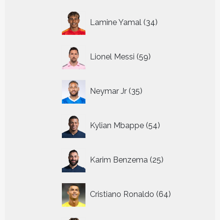
34
Lamine Yamal
34
producten
59
Lionel Messi
59
producten
35
Neymar Jr
35
producten
54
Kylian Mbappe
54
producten
25
Karim Benzema
25
producten
64
Cristiano Ronaldo
64
producten