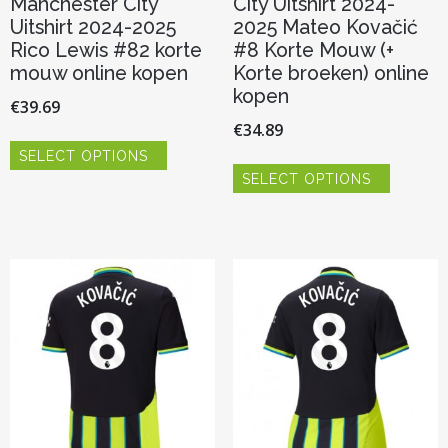
Manchester City
City Uitshirt 2024-
Uitshirt 2024-2025
2025 Mateo Kovačić
Rico Lewis #82 korte
#8 Korte Mouw (+
mouw online kopen
Korte broeken) online
kopen
€
39.69
€
34.89
Dit
SELECT OPTIONS
product
Dit
heeft
SELECT OPTIONS
product
meerdere
heeft
variaties.
meerder
Deze
variaties.
optie
Deze
kan
optie
gekozen
kan
worden
gekozen
op
worden
de
op
productpagina
de
productp