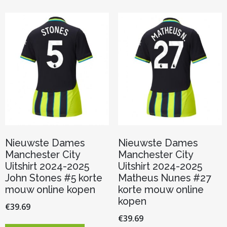
variaties.
variaties.
Deze
Deze
optie
optie
kan
kan
gekozen
gekozen
worden
worden
op
op
de
de
productpagina
productp
Nieuwste Dames
Nieuwste Dames
Manchester City
Manchester City
Uitshirt 2024-2025
Uitshirt 2024-2025
John Stones #5 korte
Matheus Nunes #27
mouw online kopen
korte mouw online
kopen
€
39.69
€
39.69
Dit