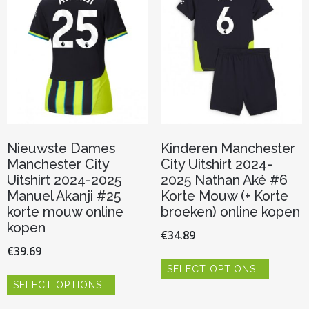
gekozen
kan
worden
gekozen
op
worden
de
op
productp
de
productpagina
Nieuwste Dames
Kinderen Manchester
Manchester City
City Uitshirt 2024-
Uitshirt 2024-2025
2025 Nathan Aké #6
Manuel Akanji #25
Korte Mouw (+ Korte
korte mouw online
broeken) online kopen
kopen
€
34.89
€
39.69
Dit
SELECT OPTIONS
product
Dit
heeft
SELECT OPTIONS
product
meerder
heeft