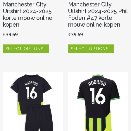
Manchester City
Manchester City
Uitshirt 2024-2025
Uitshirt 2024-2025 Phil
korte mouw online
Foden #47 korte
kopen
mouw online kopen
€
39.69
€
39.69
Dit
Dit
SELECT OPTIONS
SELECT OPTIONS
product
product
heeft
heeft
meerdere
meerder
variaties.
variaties.
Deze
Deze
optie
optie
kan
kan
gekozen
gekozen
worden
worden
op
op
de
de
productpagina
productp