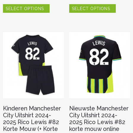
Dit
Dit
SELECT OPTIONS
SELECT OPTIONS
product
product
heeft
heeft
meerdere
meerder
variaties.
variaties.
Deze
Deze
optie
optie
kan
kan
gekozen
gekozen
worden
worden
op
op
de
de
productpagina
productp
Kinderen Manchester
Nieuwste Manchester
City Uitshirt 2024-
City Uitshirt 2024-
2025 Rico Lewis #82
2025 Rico Lewis #82
Korte Mouw (+ Korte
korte mouw online