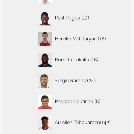
producten
13
Paul Pogba
13
producten
18
Henrikh Mkhitaryan
18
producten
18
Romelu Lukaku
18
producten
24
Sergio Ramos
24
producten
8
Philippe Coutinho
8
producten
42
Aurelien Tchouameni
42
producten