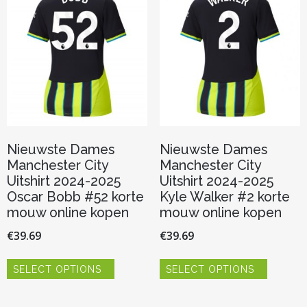
kan
kan
gekozen
gekozen
worden
worden
op
op
de
de
productpagina
productp
Nieuwste Dames
Nieuwste Dames
Manchester City
Manchester City
Uitshirt 2024-2025
Uitshirt 2024-2025
Oscar Bobb #52 korte
Kyle Walker #2 korte
mouw online kopen
mouw online kopen
€
39.69
€
39.69
Dit
Dit
SELECT OPTIONS
SELECT OPTIONS
product
product
heeft
heeft
meerdere
meerder