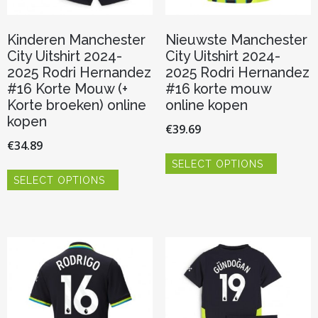
Kinderen Manchester
Nieuwste Manchester
City Uitshirt 2024-
City Uitshirt 2024-
2025 Rodri Hernandez
2025 Rodri Hernandez
#16 Korte Mouw (+
#16 korte mouw
Korte broeken) online
online kopen
kopen
€
39.69
€
34.89
Dit
SELECT OPTIONS
product
Dit
heeft
SELECT OPTIONS
product
meerder
heeft
variaties.
meerdere
Deze
variaties.
optie
Deze
kan
optie
gekozen
kan
worden
gekozen
op
worden
de
op