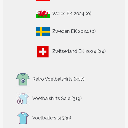
0
Wales EK 2024
0
producten
0
Zweden EK 2024
0
producten
24
Zwitserland EK 2024
24
producten
307
Retro Voetbalshirts
307
producten
319
Voetbalshirts Sale
319
producten
4539
Voetballers
4539
producten