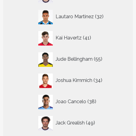
32
Lautaro Martinez
32
producten
41
Kai Havertz
41
producten
55
Jude Bellingham
55
producten
34
Joshua Kimmich
34
producten
38
Joao Cancelo
38
producten
49
Jack Grealish
49
producten