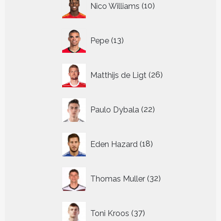
Nico Williams
10
producten
13
Pepe
13
producten
26
Matthijs de Ligt
26
producten
22
Paulo Dybala
22
producten
18
Eden Hazard
18
producten
32
Thomas Muller
32
producten
37
Toni Kroos
37
producten