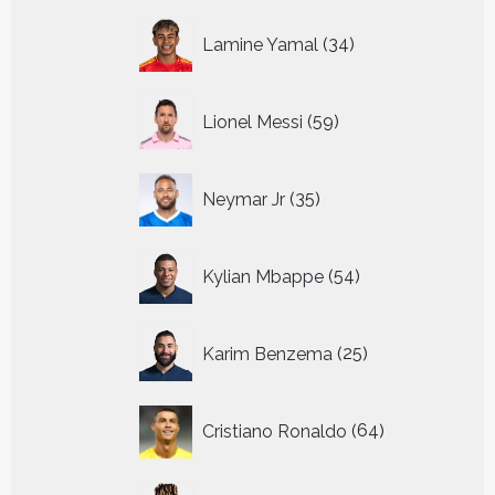
34
Lamine Yamal
34
producten
59
Lionel Messi
59
producten
35
Neymar Jr
35
producten
54
Kylian Mbappe
54
producten
25
Karim Benzema
25
producten
64
Cristiano Ronaldo
64
producten
10