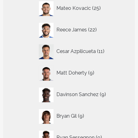
25
Mateo Kovacic
25
producten
22
Reece James
22
producten
11
Cesar Azpilicueta
11
producten
9
Matt Doherty
9
producten
9
Davinson Sanchez
9
producten
9
Bryan Gil
9
producten
9
Ryan Sessegnon
9