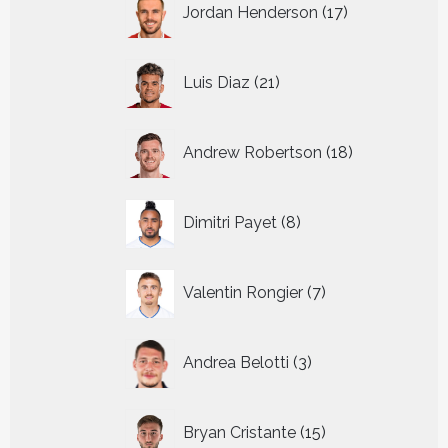
Jordan Henderson
17
producten
21
Luis Diaz
21
producten
18
Andrew Robertson
18
producten
8
Dimitri Payet
8
producten
7
Valentin Rongier
7
producten
3
Andrea Belotti
3
producten
15
Bryan Cristante
15
producten