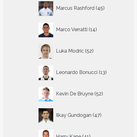
45
Marcus Rashford
45
producten
14
Marco Verratti
14
producten
52
Luka Modric
52
producten
13
Leonardo Bonucci
13
producten
52
Kevin De Bruyne
52
producten
47
Ilkay Gundogan
47
producten
41
Harry Kane
41