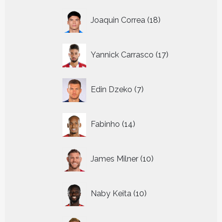
18
Joaquin Correa
18
producten
17
Yannick Carrasco
17
producten
7
Edin Dzeko
7
producten
14
Fabinho
14
producten
10
James Milner
10
producten
10
Naby Keita
10
producten
17