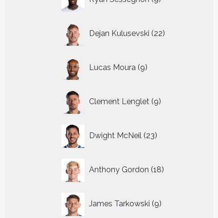
producten
22
Dejan Kulusevski
22
producten
9
Lucas Moura
9
producten
9
Clement Lenglet
9
producten
23
Dwight McNeil
23
producten
18
Anthony Gordon
18
producten
9
James Tarkowski
9
producten