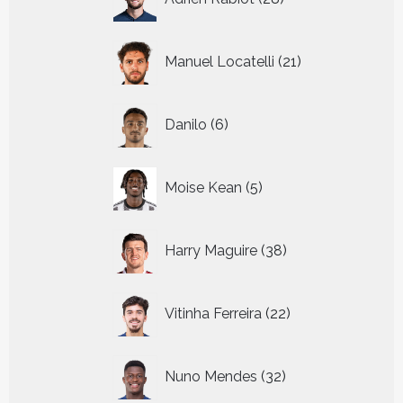
producten
21
Manuel Locatelli
21
producten
6
Danilo
6
producten
5
Moise Kean
5
producten
38
Harry Maguire
38
producten
22
Vitinha Ferreira
22
producten
32
Nuno Mendes
32
producten