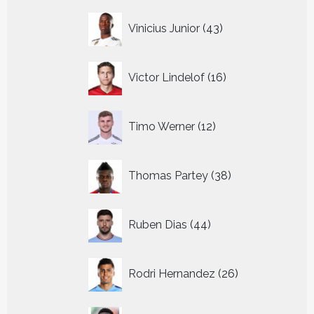
43
Vinicius Junior
43
producten
16
Victor Lindelof
16
producten
12
Timo Werner
12
producten
38
Thomas Partey
38
producten
44
Ruben Dias
44
producten
26
Rodri Hernandez
26
producten
35