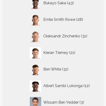
Bukayo Saka
43
producten
28
Emile Smith Rowe
28
producten
31
Oleksandr Zinchenko
31
producten
21
Kieran Tierney
21
producten
31
Ben White
31
producten
12
Albert Sambi Lokonga
12
producte
3
Wissam Ben Yedder
3
producten