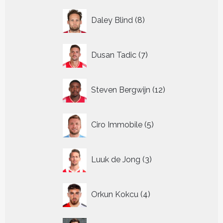
8
Daley Blind
8
producten
7
Dusan Tadic
7
producten
12
Steven Bergwijn
12
producten
5
Ciro Immobile
5
producten
3
Luuk de Jong
3
producten
4
Orkun Kokcu
4
producten
9