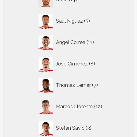
producten
5
Saul Niguez
5
producten
11
Angel Correa
11
producten
8
Jose Gimenez
8
producten
7
Thomas Lemar
7
producten
12
Marcos Llorente
12
producten
3
Stefan Savic
3
producten