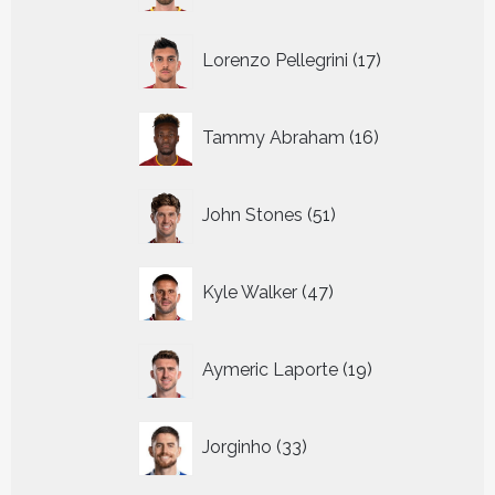
17
Lorenzo Pellegrini
17
producten
16
Tammy Abraham
16
producten
51
John Stones
51
producten
47
Kyle Walker
47
producten
19
Aymeric Laporte
19
producten
33
Jorginho
33
producten