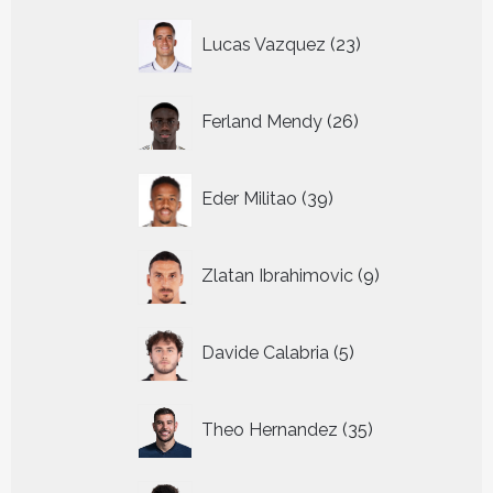
23
Lucas Vazquez
23
producten
26
Ferland Mendy
26
producten
39
Eder Militao
39
producten
9
Zlatan Ibrahimovic
9
producten
5
Davide Calabria
5
producten
35
Theo Hernandez
35
producten
43