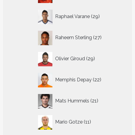
29
Raphael Varane
29
producten
27
Raheem Sterling
27
producten
29
Olivier Giroud
29
producten
22
Memphis Depay
22
producten
21
Mats Hummels
21
producten
11
Mario Gotze
11
producten