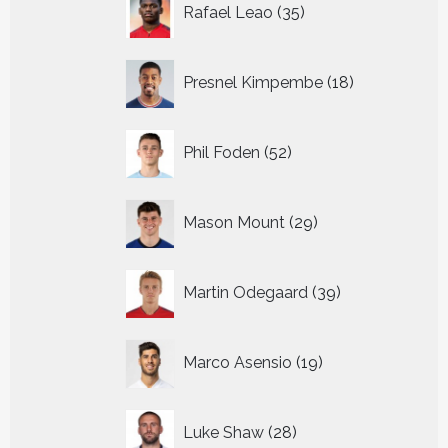
Rafael Leao
35
producten
18
Presnel Kimpembe
18
producten
52
Phil Foden
52
producten
29
Mason Mount
29
producten
39
Martin Odegaard
39
producten
19
Marco Asensio
19
producten
28
Luke Shaw
28
producten