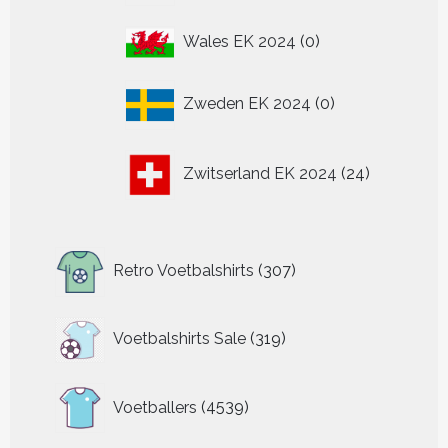
0
Wales EK 2024
0
producten
0
Zweden EK 2024
0
producten
24
Zwitserland EK 2024
24
producten
307
Retro Voetbalshirts
307
producten
319
Voetbalshirts Sale
319
producten
4539
Voetballers
4539
producten