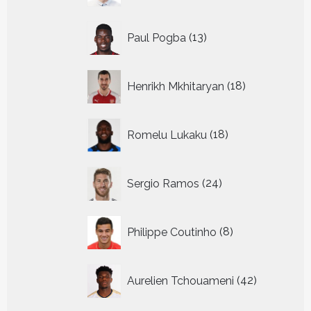
13
Paul Pogba
13
producten
18
Henrikh Mkhitaryan
18
producten
18
Romelu Lukaku
18
producten
24
Sergio Ramos
24
producten
8
Philippe Coutinho
8
producten
42
Aurelien Tchouameni
42
producten