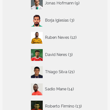
Jonas Hofmann
9
producten
3
Borja Iglesias
3
producten
12
Ruben Neves
12
producten
3
David Neres
3
producten
21
Thiago Silva
21
producten
14
Sadio Mane
14
producten
13
Roberto Firmino
13
producten