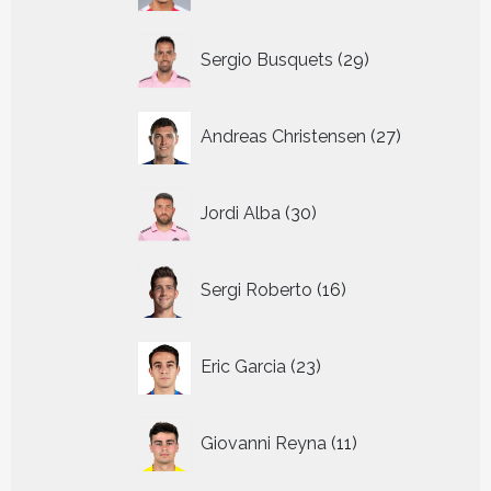
29
Sergio Busquets
29
producten
27
Andreas Christensen
27
producten
30
Jordi Alba
30
producten
16
Sergi Roberto
16
producten
23
Eric Garcia
23
producten
11
Giovanni Reyna
11
producten