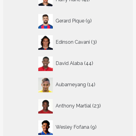
producten
9
Gerard Pique
9
producten
3
Edinson Cavani
3
producten
44
David Alaba
44
producten
14
Aubameyang
14
producten
23
Anthony Martial
23
producten
9
Wesley Fofana
9
producten