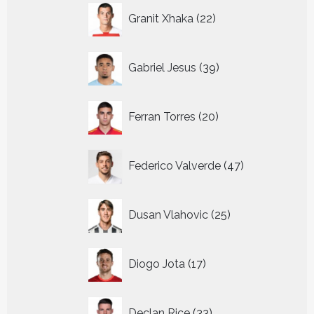
22
Granit Xhaka
22
producten
39
Gabriel Jesus
39
producten
20
Ferran Torres
20
producten
47
Federico Valverde
47
producten
25
Dusan Vlahovic
25
producten
17
Diogo Jota
17
producten
33
Declan Rice
33