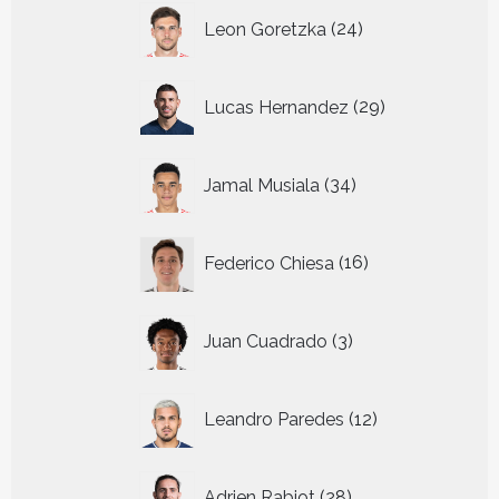
24
Leon Goretzka
24
producten
29
Lucas Hernandez
29
producten
34
Jamal Musiala
34
producten
16
Federico Chiesa
16
producten
3
Juan Cuadrado
3
producten
12
Leandro Paredes
12
producten
28
Adrien Rabiot
28