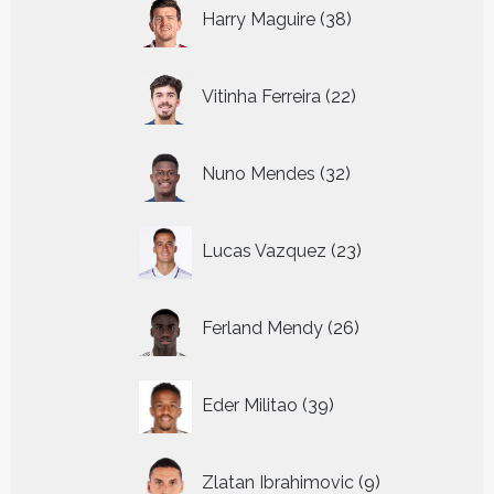
38
Harry Maguire
38
producten
22
Vitinha Ferreira
22
producten
32
Nuno Mendes
32
producten
23
Lucas Vazquez
23
producten
26
Ferland Mendy
26
producten
39
Eder Militao
39
producten
9
Zlatan Ibrahimovic
9