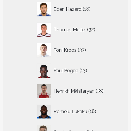
18
Eden Hazard
18
producten
32
Thomas Muller
32
producten
37
Toni Kroos
37
producten
13
Paul Pogba
13
producten
18
Henrikh Mkhitaryan
18
producten
18
Romelu Lukaku
18
producten
24