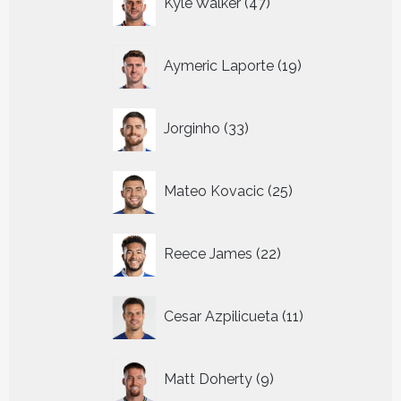
Kyle Walker
47
producten
19
Aymeric Laporte
19
producten
33
Jorginho
33
producten
25
Mateo Kovacic
25
producten
22
Reece James
22
producten
11
Cesar Azpilicueta
11
producten
9
Matt Doherty
9
producten