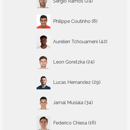
Sergio Ramos
24
producten
8
Philippe Coutinho
8
producten
42
Aurelien Tchouameni
42
producten
24
Leon Goretzka
24
producten
29
Lucas Hernandez
29
producten
34
Jamal Musiala
34
producten
16
Federico Chiesa
16
producten