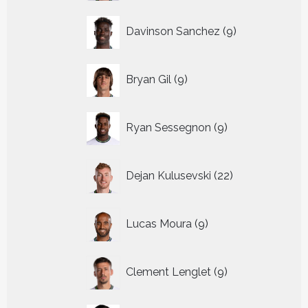
9
Davinson Sanchez
9
producten
9
Bryan Gil
9
producten
9
Ryan Sessegnon
9
producten
22
Dejan Kulusevski
22
producten
9
Lucas Moura
9
producten
9
Clement Lenglet
9
producten