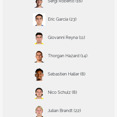
Sergi Roberto
16
producten
23
Eric Garcia
23
producten
11
Giovanni Reyna
11
producten
14
Thorgan Hazard
14
producten
8
Sebastien Haller
8
producten
8
Nico Schulz
8
producten
22
Julian Brandt
22
producten