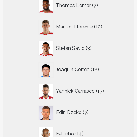
7
Thomas Lemar
7
producten
12
Marcos Llorente
12
producten
3
Stefan Savic
3
producten
18
Joaquin Correa
18
producten
17
Yannick Carrasco
17
producten
7
Edin Dzeko
7
producten
14
Fabinho
14