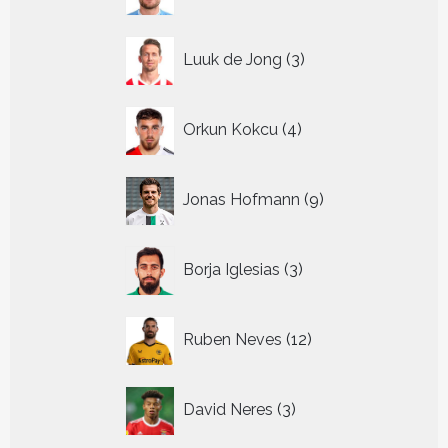
producten
3
Luuk de Jong
3
producten
4
Orkun Kokcu
4
producten
9
Jonas Hofmann
9
producten
3
Borja Iglesias
3
producten
12
Ruben Neves
12
producten
3
David Neres
3
producten