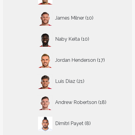
producten
10
James Milner
10
producten
10
Naby Keita
10
producten
17
Jordan Henderson
17
producten
21
Luis Diaz
21
producten
18
Andrew Robertson
18
producten
8
Dimitri Payet
8
producten