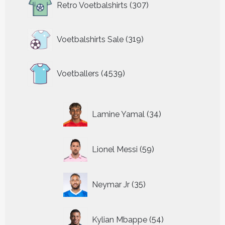
Retro Voetbalshirts
307
producten
319
Voetbalshirts Sale
319
producten
4539
Voetballers
4539
producten
34
Lamine Yamal
34
producten
59
Lionel Messi
59
producten
35
Neymar Jr
35
producten
54
Kylian Mbappe
54
producten