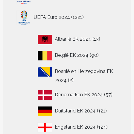
op
de
1221
UEFA Euro 2024
1221
productpagina
producten
13
Albanië EK 2024
13
producten
90
België EK 2024
90
producten
Bosnië en Herzegovina EK
2
2024
2
producten
57
Denemarken EK 2024
57
producten
121
Duitsland EK 2024
121
producten
124
Engeland EK 2024
124
producten