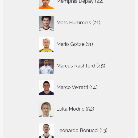
Memphis Depay
22
producten
21
Mats Hummels
21
producten
11
Mario Gotze
11
producten
45
Marcus Rashford
45
producten
14
Marco Verratti
14
producten
52
Luka Modric
52
producten
13
Leonardo Bonucci
13
producten