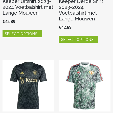
Keeper Uitshirt 2023-
Keeper Derde Shirt
2024 Voetbalshirt met
2023-2024
Lange Mouwen
Voetbalshirt met
Lange Mouwen
€
42.89
€
42.89
Dit
SELECT OPTIONS
product
Dit
heeft
SELECT OPTIONS
product
meerdere
heeft
variaties.
meerder
Deze
variaties.
optie
Deze
kan
optie
gekozen
kan
worden
gekozen
op
worden
de
op
productpagina
de
productp