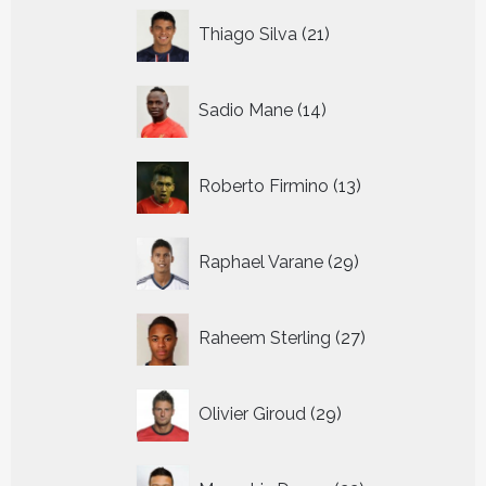
21
Thiago Silva
21
producten
14
Sadio Mane
14
producten
13
Roberto Firmino
13
producten
29
Raphael Varane
29
producten
27
Raheem Sterling
27
producten
29
Olivier Giroud
29
producten
22