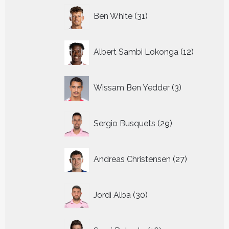
31
Ben White
31
producten
12
Albert Sambi Lokonga
12
producte
3
Wissam Ben Yedder
3
producten
29
Sergio Busquets
29
producten
27
Andreas Christensen
27
producten
30
Jordi Alba
30
producten
16