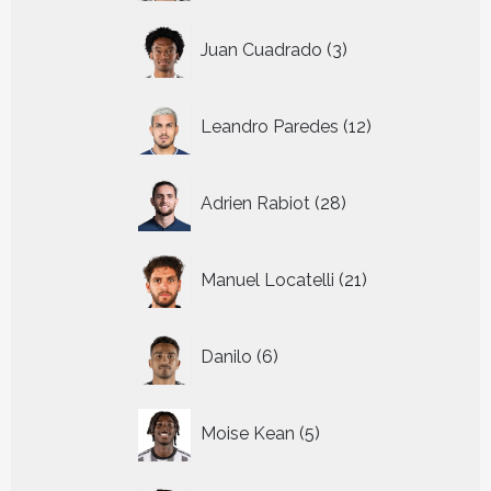
3
Juan Cuadrado
3
producten
12
Leandro Paredes
12
producten
28
Adrien Rabiot
28
producten
21
Manuel Locatelli
21
producten
6
Danilo
6
producten
5
Moise Kean
5
producten