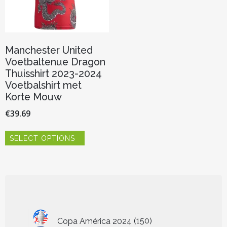
productpagina
productp
Manchester United
Voetbaltenue Dragon
Thuisshirt 2023-2024
Voetbalshirt met
Korte Mouw
€
39.69
Dit
SELECT OPTIONS
product
heeft
meerdere
variaties.
Deze
optie
kan
150
gekozen
Copa América 2024
150
worden
producten