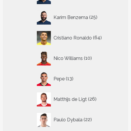
25
Karim Benzema
25
producten
64
Cristiano Ronaldo
64
producten
10
Nico Williams
10
producten
13
Pepe
13
producten
26
Matthijs de Ligt
26
producten
22
Paulo Dybala
22
producten