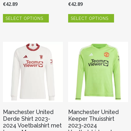
€
42.89
€
42.89
Dit
Dit
SELECT OPTIONS
SELECT OPTIONS
product
product
heeft
heeft
meerdere
meerder
variaties.
variaties.
Deze
Deze
optie
optie
kan
kan
gekozen
gekozen
worden
worden
op
op
de
de
productpagina
productp
Manchester United
Manchester United
Derde Shirt 2023-
Keeper Thuisshirt
2024 Voetbalshirt met
2023-2024