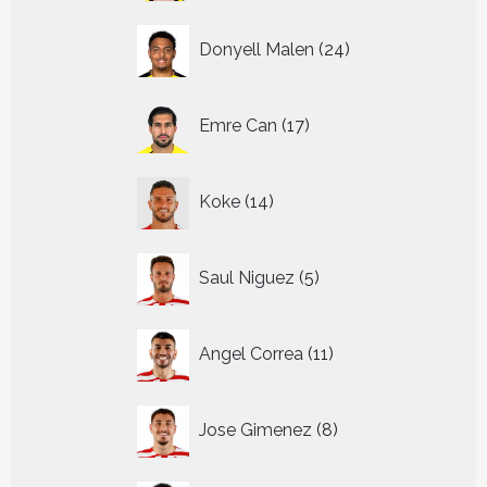
24
Donyell Malen
24
producten
17
Emre Can
17
producten
14
Koke
14
producten
5
Saul Niguez
5
producten
11
Angel Correa
11
producten
8
Jose Gimenez
8
producten