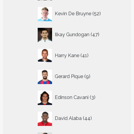
52
Kevin De Bruyne
52
producten
47
Ilkay Gundogan
47
producten
41
Harry Kane
41
producten
9
Gerard Pique
9
producten
3
Edinson Cavani
3
producten
44
David Alaba
44
producten