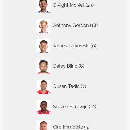
23
Dwight McNeil
23
producten
18
Anthony Gordon
18
producten
9
James Tarkowski
9
producten
8
Daley Blind
8
producten
7
Dusan Tadic
7
producten
12
Steven Bergwijn
12
producten
5
Ciro Immobile
5