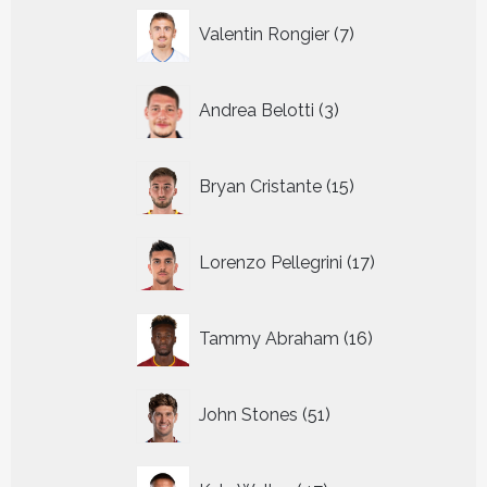
7
Valentin Rongier
7
producten
3
Andrea Belotti
3
producten
15
Bryan Cristante
15
producten
17
Lorenzo Pellegrini
17
producten
16
Tammy Abraham
16
producten
51
John Stones
51
producten
47