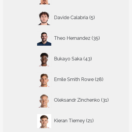
producten
5
Davide Calabria
5
producten
35
Theo Hernandez
35
producten
43
Bukayo Saka
43
producten
28
Emile Smith Rowe
28
producten
31
Oleksandr Zinchenko
31
producten
21
Kieran Tierney
21
producten