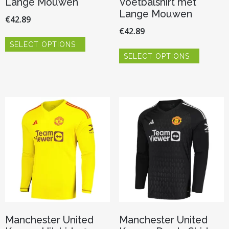
Lange Mouwen
Voetbalshirt met
Lange Mouwen
€
42.89
€
42.89
Dit
SELECT OPTIONS
product
Dit
heeft
SELECT OPTIONS
product
meerdere
heeft
variaties.
meerder
Deze
variaties.
optie
Deze
kan
optie
gekozen
kan
worden
gekozen
op
worden
de
op
productpagina
de
productp
Manchester United
Manchester United