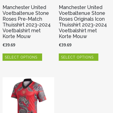
Manchester United
Manchester United
Voetbaltenue Stone
Voetbaltenue Stone
Roses Pre-Match
Roses Originals Icon
Thuisshirt 2023-2024
Thuisshirt 2023-2024
Voetbalshirt met
Voetbalshirt met
Korte Mouw
Korte Mouw
€
39.69
€
39.69
Dit
Dit
SELECT OPTIONS
SELECT OPTIONS
product
product
heeft
heeft
meerdere
meerder
variaties.
variaties.
Deze
Deze
optie
optie
kan
kan
gekozen
gekozen
worden
worden
op
op
de
de