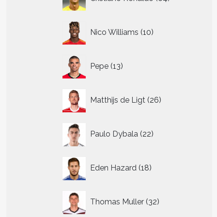
producten
10
Nico Williams
10
producten
13
Pepe
13
producten
26
Matthijs de Ligt
26
producten
22
Paulo Dybala
22
producten
18
Eden Hazard
18
producten
32
Thomas Muller
32
producten