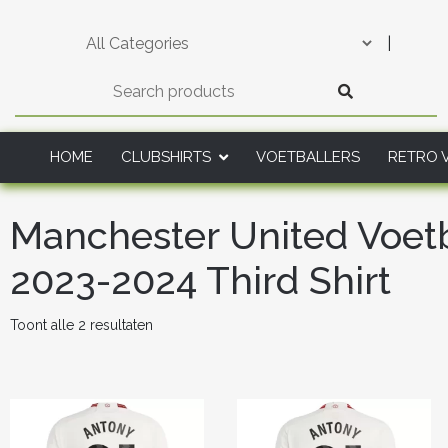
Skip
to
|
content
HOME
CLUBSHIRTS
VOETBALLERS
RETRO 
Manchester United Voet
2023-2024 Third Shirt
Gesorteerd
Toont alle 2 resultaten
op
nieuwste