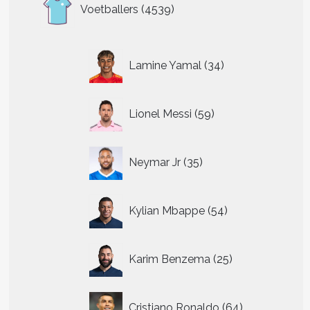
4539
Voetballers
4539
producten
34
Lamine Yamal
34
producten
59
Lionel Messi
59
producten
35
Neymar Jr
35
producten
54
Kylian Mbappe
54
producten
25
Karim Benzema
25
producten
64
Cristiano Ronaldo
64