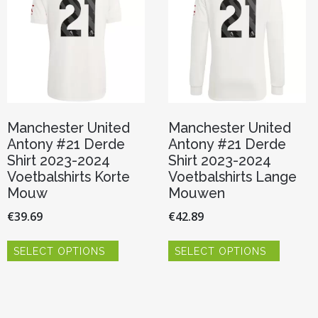
Manchester United
Manchester United
Antony #21 Derde
Antony #21 Derde
Shirt 2023-2024
Shirt 2023-2024
Voetbalshirts Korte
Voetbalshirts Lange
Mouw
Mouwen
€
39.69
€
42.89
Dit
Dit
SELECT OPTIONS
SELECT OPTIONS
product
product
heeft
heeft
meerdere
meerde
variaties.
variaties.
Deze
Deze