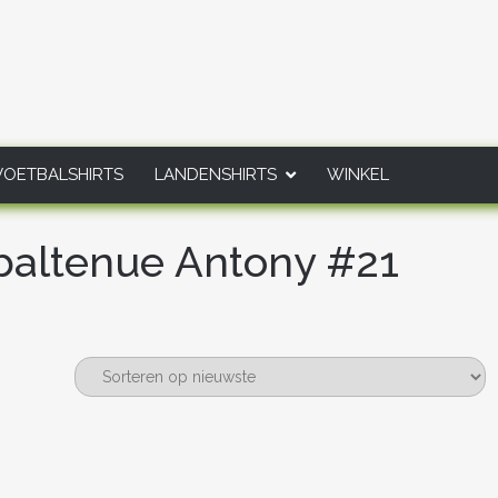
VOETBALSHIRTS
LANDENSHIRTS
WINKEL
baltenue Antony #21