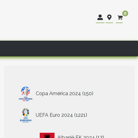
0
150
Copa América 2024
150
producten
1221
UEFA Euro 2024
1221
producten
13
Albanië EK 2024
13