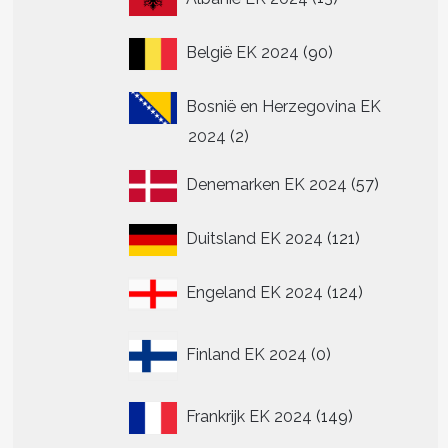
producten
90
België EK 2024
90
producten
Bosnië en Herzegovina EK
2
2024
2
producten
57
Denemarken EK 2024
57
producte
121
Duitsland EK 2024
121
producten
124
Engeland EK 2024
124
producten
0
Finland EK 2024
0
producten
149
Frankrijk EK 2024
149
producten