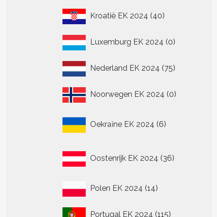
40
Kroatië EK 2024
40
producten
0
Luxemburg EK 2024
0
producten
75
Nederland EK 2024
75
producten
0
Noorwegen EK 2024
0
producten
6
Oekraïne EK 2024
6
producten
36
Oostenrijk EK 2024
36
producten
14
Polen EK 2024
14
producten
115
Portugal EK 2024
115