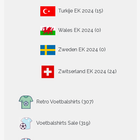
15
Turkije EK 2024
15
producten
0
Wales EK 2024
0
producten
0
Zweden EK 2024
0
producten
24
Zwitserland EK 2024
24
producten
307
Retro Voetbalshirts
307
producten
319
Voetbalshirts Sale
319
producten