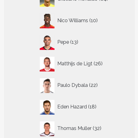
producten
10
Nico Williams
10
producten
13
Pepe
13
producten
26
Matthijs de Ligt
26
producten
22
Paulo Dybala
22
producten
18
Eden Hazard
18
producten
32
Thomas Muller
32
producten