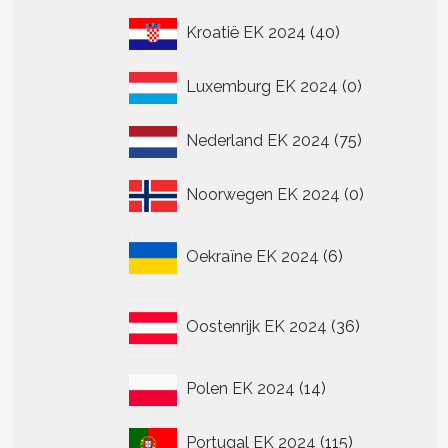
40
Kroatië EK 2024
40
producten
0
Luxemburg EK 2024
0
producten
75
Nederland EK 2024
75
producten
0
Noorwegen EK 2024
0
producten
6
Oekraïne EK 2024
6
producten
36
Oostenrijk EK 2024
36
producten
14
Polen EK 2024
14
producten
115
Portugal EK 2024
115