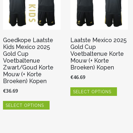
Goedkope Laatste
Laatste Mexico 2025
Kids Mexico 2025
Gold Cup
Gold Cup
Voetbaltenue Korte
Voetbaltenue
Mouw (+ Korte
Zwart/Goud Korte
Broeken) Kopen
Mouw (+ Korte
€
46.69
Broeken) Kopen
Dit
€
36.69
SELECT OPTIONS
product
heeft
Dit
meerde
SELECT OPTIONS
product
variaties.
heeft
Deze
meerdere
optie
variaties.
kan
Deze