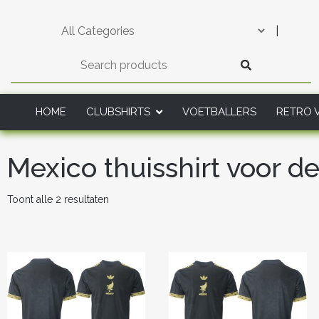
Skip
to
|
content
HOME
CLUBSHIRTS
VOETBALLERS
RETRO 
Mexico thuisshirt voor d
Gesorteerd
Toont alle 2 resultaten
op
nieuwste