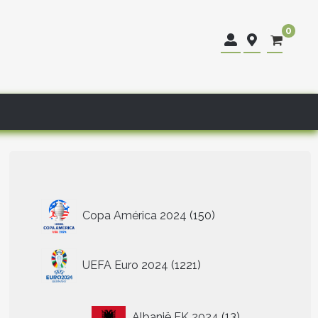
0
150
Copa América 2024
150
producten
1221
UEFA Euro 2024
1221
producten
13
Albanië EK 2024
13