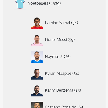
4539
Voetballers
4539
producten
34
Lamine Yamal
34
producten
59
Lionel Messi
59
producten
35
Neymar Jr
35
producten
54
Kylian Mbappe
54
producten
25
Karim Benzema
25
producten
64
Cristiano Ronaldo
64