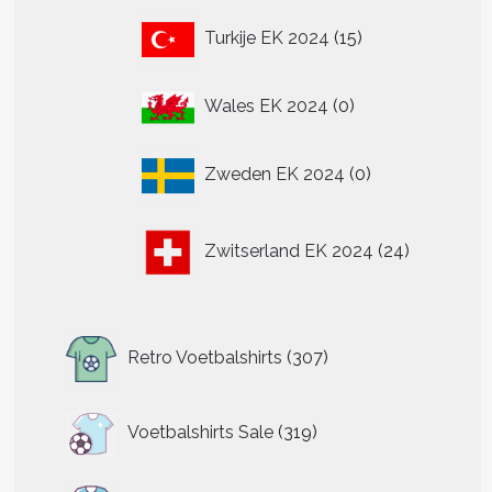
15
Turkije EK 2024
15
producten
0
Wales EK 2024
0
producten
0
Zweden EK 2024
0
producten
24
Zwitserland EK 2024
24
producten
307
Retro Voetbalshirts
307
producten
319
Voetbalshirts Sale
319
producten