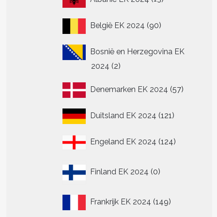
producten
90
België EK 2024
90
producten
Bosnië en Herzegovina EK
2
2024
2
producten
57
Denemarken EK 2024
57
producte
121
Duitsland EK 2024
121
producten
124
Engeland EK 2024
124
producten
0
Finland EK 2024
0
producten
149
Frankrijk EK 2024
149
producten