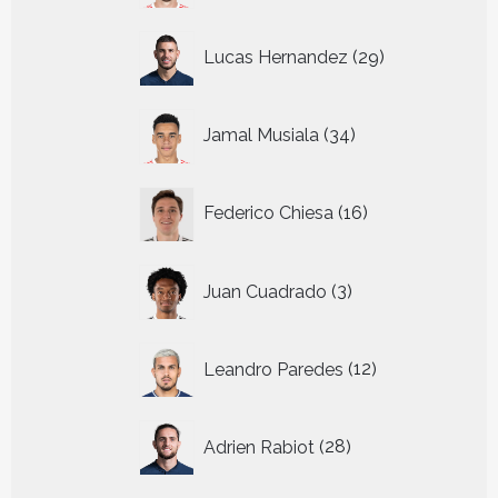
29
Lucas Hernandez
29
producten
34
Jamal Musiala
34
producten
16
Federico Chiesa
16
producten
3
Juan Cuadrado
3
producten
12
Leandro Paredes
12
producten
28
Adrien Rabiot
28
producten