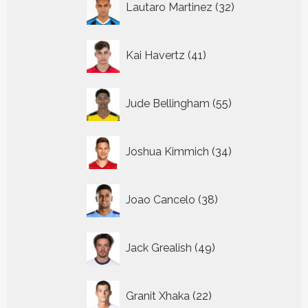
Lautaro Martinez
32
producten
41
Kai Havertz
41
producten
55
Jude Bellingham
55
producten
34
Joshua Kimmich
34
producten
38
Joao Cancelo
38
producten
49
Jack Grealish
49
producten
22
Granit Xhaka
22
producten