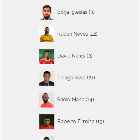
3
Borja Iglesias
3
producten
12
Ruben Neves
12
producten
3
David Neres
3
producten
21
Thiago Silva
21
producten
14
Sadio Mane
14
producten
13
Roberto Firmino
13
producten
29