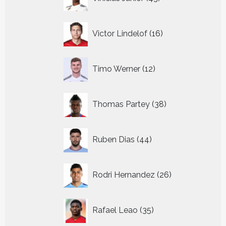
producten
16
Victor Lindelof
16
producten
12
Timo Werner
12
producten
38
Thomas Partey
38
producten
44
Ruben Dias
44
producten
26
Rodri Hernandez
26
producten
35
Rafael Leao
35
producten