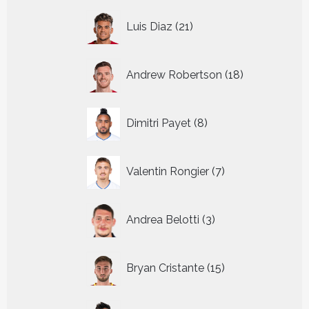
21
Luis Diaz
21
producten
18
Andrew Robertson
18
producten
8
Dimitri Payet
8
producten
7
Valentin Rongier
7
producten
3
Andrea Belotti
3
producten
15
Bryan Cristante
15
producten
17