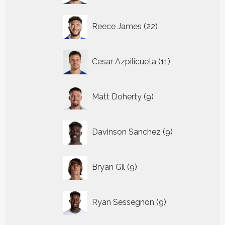
22
Reece James
22
producten
11
Cesar Azpilicueta
11
producten
9
Matt Doherty
9
producten
9
Davinson Sanchez
9
producten
9
Bryan Gil
9
producten
9
Ryan Sessegnon
9
producten