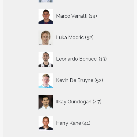
14
Marco Verratti
14
producten
52
Luka Modric
52
producten
13
Leonardo Bonucci
13
producten
52
Kevin De Bruyne
52
producten
47
Ilkay Gundogan
47
producten
41
Harry Kane
41
producten