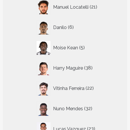
21
Manuel Locatelli
21
producten
6
Danilo
6
producten
5
Moise Kean
5
producten
38
Harry Maguire
38
producten
22
Vitinha Ferreira
22
producten
32
Nuno Mendes
32
producten
23
Lucas Vazquez
23