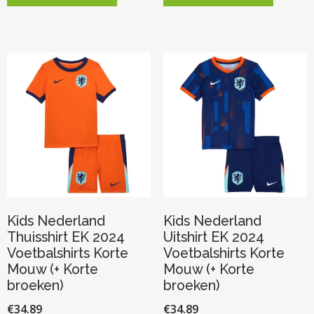
heeft
heeft
meerdere
meerder
variaties.
variaties.
Deze
Deze
optie
optie
kan
kan
gekozen
gekozen
worden
worden
op
op
de
de
productpagina
productp
Kids Nederland
Kids Nederland
Thuisshirt EK 2024
Uitshirt EK 2024
Voetbalshirts Korte
Voetbalshirts Korte
Mouw (+ Korte
Mouw (+ Korte
broeken)
broeken)
€
34.89
€
34.89