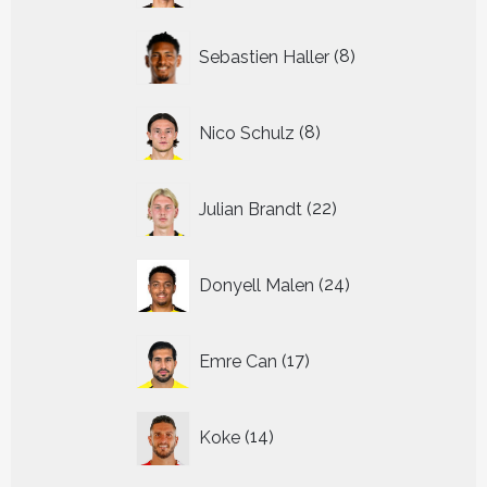
8
Sebastien Haller
8
producten
8
Nico Schulz
8
producten
22
Julian Brandt
22
producten
24
Donyell Malen
24
producten
17
Emre Can
17
producten
14
Koke
14
producten