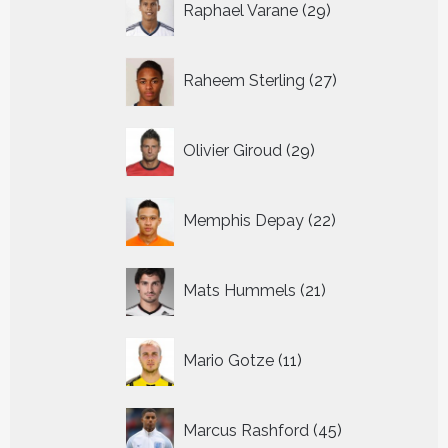
Raphael Varane
29
producten
27
Raheem Sterling
27
producten
29
Olivier Giroud
29
producten
22
Memphis Depay
22
producten
21
Mats Hummels
21
producten
11
Mario Gotze
11
producten
45
Marcus Rashford
45
producten