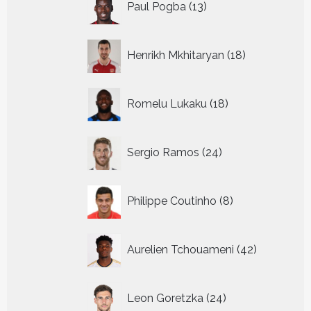
Paul Pogba
13
producten
18
Henrikh Mkhitaryan
18
producten
18
Romelu Lukaku
18
producten
24
Sergio Ramos
24
producten
8
Philippe Coutinho
8
producten
42
Aurelien Tchouameni
42
producten
24
Leon Goretzka
24
producten