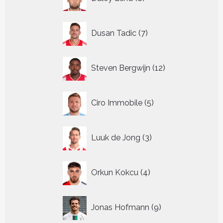
producten
7
Dusan Tadic
7
producten
12
Steven Bergwijn
12
producten
5
Ciro Immobile
5
producten
3
Luuk de Jong
3
producten
4
Orkun Kokcu
4
producten
9
Jonas Hofmann
9
producten