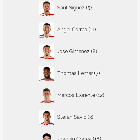
5
Saul Niguez
5
producten
11
Angel Correa
11
producten
8
Jose Gimenez
8
producten
7
Thomas Lemar
7
producten
12
Marcos Llorente
12
producten
3
Stefan Savic
3
producten
18
Joaquin Correa
18