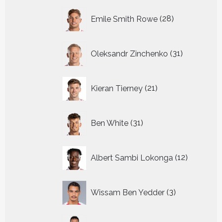
28
Emile Smith Rowe
28
producten
31
Oleksandr Zinchenko
31
producten
21
Kieran Tierney
21
producten
31
Ben White
31
producten
12
Albert Sambi Lokonga
12
producte
3
Wissam Ben Yedder
3
producten
29