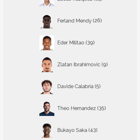
producten
26
Ferland Mendy
26
producten
39
Eder Militao
39
producten
9
Zlatan Ibrahimovic
9
producten
5
Davide Calabria
5
producten
35
Theo Hernandez
35
producten
43
Bukayo Saka
43
producten