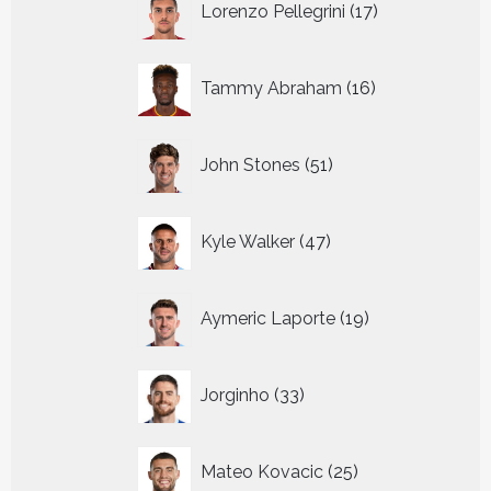
Lorenzo Pellegrini
17
producten
16
Tammy Abraham
16
producten
51
John Stones
51
producten
47
Kyle Walker
47
producten
19
Aymeric Laporte
19
producten
33
Jorginho
33
producten
25
Mateo Kovacic
25
producten