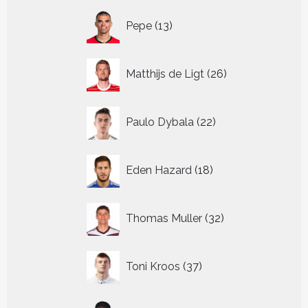
13
Pepe
13
producten
26
Matthijs de Ligt
26
producten
22
Paulo Dybala
22
producten
18
Eden Hazard
18
producten
32
Thomas Muller
32
producten
37
Toni Kroos
37
producten
13