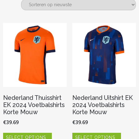
nieuwste
Nederland Thuisshirt
Nederland Uitshirt EK
EK 2024 Voetbalshirts
2024 Voetbalshirts
Korte Mouw
Korte Mouw
€
39.69
€
39.69
Dit
Dit
SELECT OPTIONS
SELECT OPTIONS
product
product