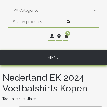
Skip
to
content
0
MENU
Nederland EK 2024
Voetbalshirts Kopen
Gesorteerd
Toont alle 4 resultaten
op