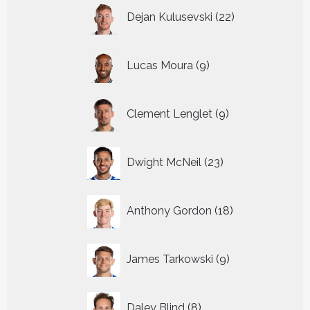
22
Dejan Kulusevski
22
producten
9
Lucas Moura
9
producten
9
Clement Lenglet
9
producten
23
Dwight McNeil
23
producten
18
Anthony Gordon
18
producten
9
James Tarkowski
9
producten
8
Daley Blind
8