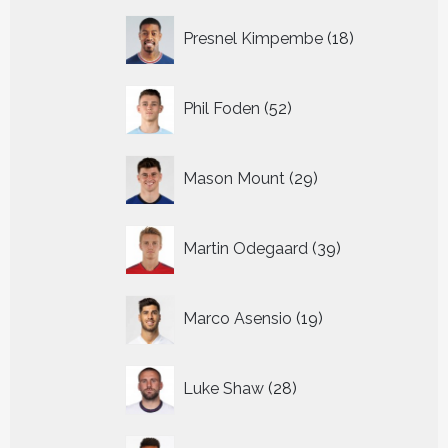
18
Presnel Kimpembe
18
producten
52
Phil Foden
52
producten
29
Mason Mount
29
producten
39
Martin Odegaard
39
producten
19
Marco Asensio
19
producten
28
Luke Shaw
28
producten
32