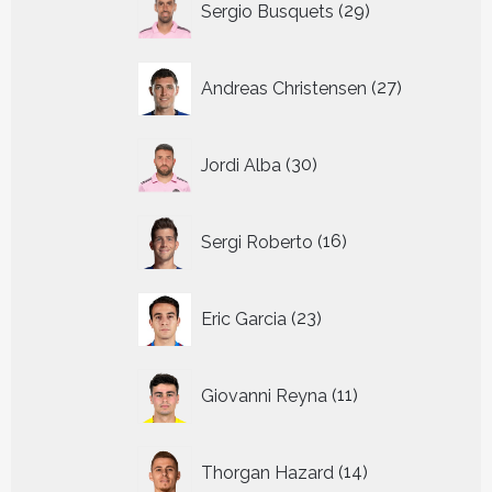
Sergio Busquets
29
producten
27
Andreas Christensen
27
producten
30
Jordi Alba
30
producten
16
Sergi Roberto
16
producten
23
Eric Garcia
23
producten
11
Giovanni Reyna
11
producten
14
Thorgan Hazard
14
producten