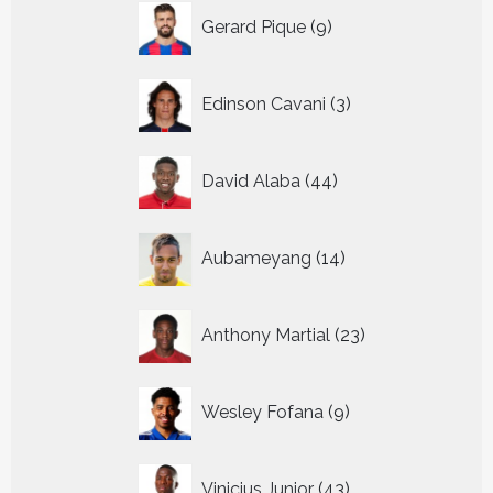
9
Gerard Pique
9
producten
3
Edinson Cavani
3
producten
44
David Alaba
44
producten
14
Aubameyang
14
producten
23
Anthony Martial
23
producten
9
Wesley Fofana
9
producten
43
Vinicius Junior
43