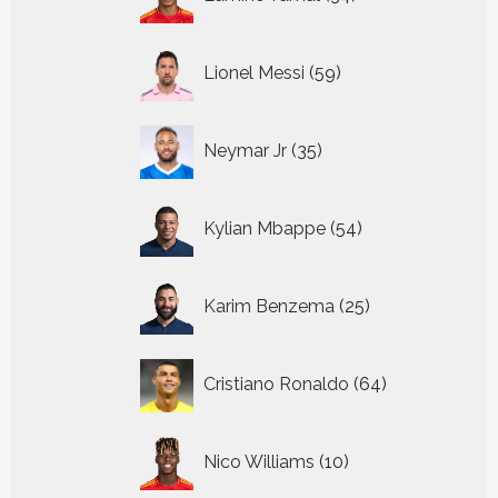
producten
59
Lionel Messi
59
producten
35
Neymar Jr
35
producten
54
Kylian Mbappe
54
producten
25
Karim Benzema
25
producten
64
Cristiano Ronaldo
64
producten
10
Nico Williams
10
producten