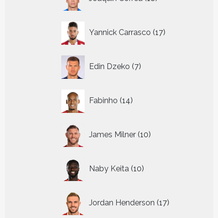
producten
17
Yannick Carrasco
17
producten
7
Edin Dzeko
7
producten
14
Fabinho
14
producten
10
James Milner
10
producten
10
Naby Keita
10
producten
17
Jordan Henderson
17
producten