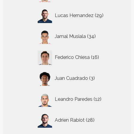
29
Lucas Hernandez
29
producten
34
Jamal Musiala
34
producten
16
Federico Chiesa
16
producten
3
Juan Cuadrado
3
producten
12
Leandro Paredes
12
producten
28
Adrien Rabiot
28
producten