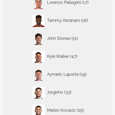
Lorenzo Pellegrini
17
producten
16
Tammy Abraham
16
producten
51
John Stones
51
producten
47
Kyle Walker
47
producten
19
Aymeric Laporte
19
producten
33
Jorginho
33
producten
25
Mateo Kovacic
25
producten