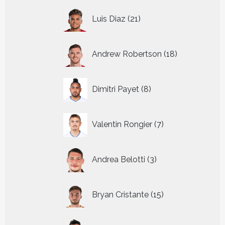
21
Luis Diaz
21
producten
18
Andrew Robertson
18
producten
8
Dimitri Payet
8
producten
7
Valentin Rongier
7
producten
3
Andrea Belotti
3
producten
15
Bryan Cristante
15
producten
17