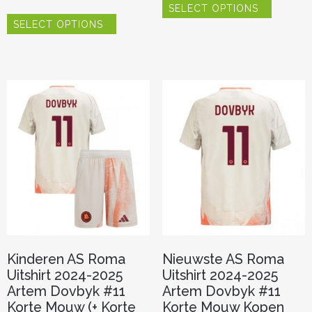
SELECT OPTIONS
product
Dit
heeft
SELECT OPTIONS
product
meerder
heeft
variaties.
meerdere
Deze
variaties.
optie
Deze
kan
optie
gekozen
kan
worden
gekozen
op
worden
de
op
productp
de
productpagina
Kinderen AS Roma
Nieuwste AS Roma
Uitshirt 2024-2025
Uitshirt 2024-2025
Artem Dovbyk #11
Artem Dovbyk #11
Korte Mouw (+ Korte
Korte Mouw Kopen