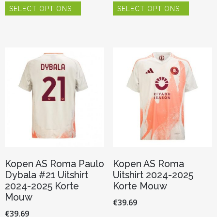
SELECT OPTIONS
SELECT OPTIONS
product
product
heeft
heeft
meerdere
meerder
variaties.
variaties.
Deze
Deze
optie
optie
kan
kan
gekozen
gekozen
worden
worden
op
op
de
de
productpagina
productp
Kopen AS Roma Paulo
Kopen AS Roma
Dybala #21 Uitshirt
Uitshirt 2024-2025
2024-2025 Korte
Korte Mouw
Mouw
€
39.69
€
39.69
Dit