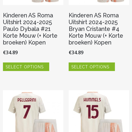
Kinderen AS Roma
Kinderen AS Roma
Uitshirt 2024-2025
Uitshirt 2024-2025
Paulo Dybala #21
Bryan Cristante #4
Korte Mouw (+ Korte
Korte Mouw (+ Korte
broeken) Kopen
broeken) Kopen
€
34.89
€
34.89
Dit
Dit
SELECT OPTIONS
SELECT OPTIONS
product
product
heeft
heeft
meerdere
meerder
variaties.
variaties.
Deze
Deze
optie
optie
kan
kan
gekozen
gekozen
worden
worden
op
op
de
de