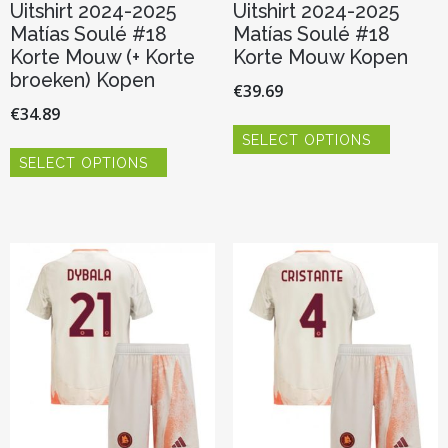
Uitshirt 2024-2025
Uitshirt 2024-2025
Matías Soulé #18
Matías Soulé #18
Korte Mouw (+ Korte
Korte Mouw Kopen
broeken) Kopen
€
39.69
€
34.89
Dit
SELECT OPTIONS
product
Dit
heeft
SELECT OPTIONS
product
meerder
heeft
variaties.
meerdere
Deze
variaties.
optie
Deze
kan
optie
gekozen
kan
worden
gekozen
op
worden
de
op
productp
de
productpagina