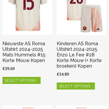
worden
worden
op
op
de
de
productpagina
productp
Nieuwste AS Roma
Kinderen AS Roma
Uitshirt 2024-2025
Uitshirt 2024-2025
Mats Hummels #15
Enzo Le Fee #28
Korte Mouw Kopen
Korte Mouw (+ Korte
broeken) Kopen
€
39.69
€
34.89
Dit
SELECT OPTIONS
product
Dit
heeft
SELECT OPTIONS
product
meerdere
heeft
variaties.
meerder
Deze
variaties.
optie
Deze