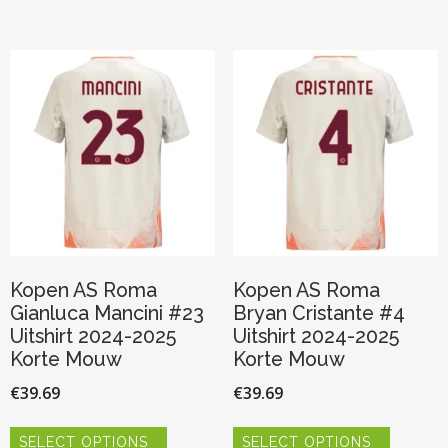
meerdere
meerder
variaties.
variaties.
Deze
Deze
optie
optie
kan
kan
gekozen
gekozen
worden
worden
op
op
de
de
productpagina
productp
Kopen AS Roma
Kopen AS Roma
Gianluca Mancini #23
Bryan Cristante #4
Uitshirt 2024-2025
Uitshirt 2024-2025
Korte Mouw
Korte Mouw
€
39.69
€
39.69
Dit
Dit
SELECT OPTIONS
SELECT OPTIONS
product
product