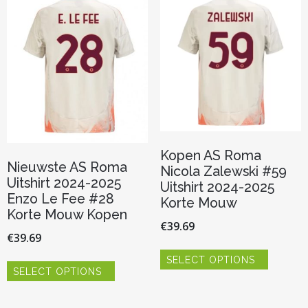
kan
optie
gekozen
kan
worden
gekozen
op
worden
de
op
productpagina
de
productp
Kopen AS Roma
Nieuwste AS Roma
Nicola Zalewski #59
Uitshirt 2024-2025
Uitshirt 2024-2025
Enzo Le Fee #28
Korte Mouw
Korte Mouw Kopen
€
39.69
€
39.69
Dit
Dit
SELECT OPTIONS
product
SELECT OPTIONS
product
heeft
heeft
meerder
meerdere
variaties.