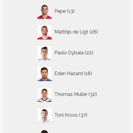
13
Pepe
13
producten
26
Matthijs de Ligt
26
producten
22
Paulo Dybala
22
producten
18
Eden Hazard
18
producten
32
Thomas Muller
32
producten
37
Toni Kroos
37
producten
13