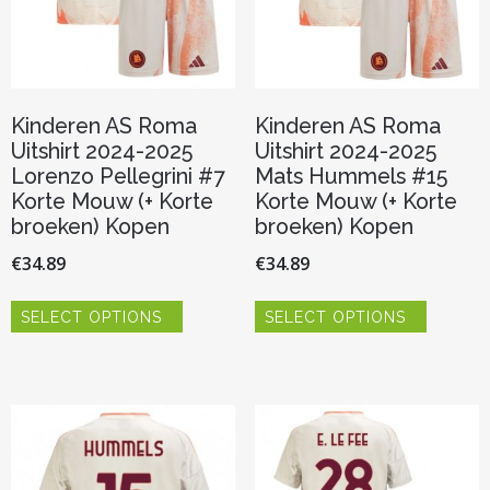
productpagina
productp
Kinderen AS Roma
Kinderen AS Roma
Uitshirt 2024-2025
Uitshirt 2024-2025
Lorenzo Pellegrini #7
Mats Hummels #15
Korte Mouw (+ Korte
Korte Mouw (+ Korte
broeken) Kopen
broeken) Kopen
€
34.89
€
34.89
Dit
Dit
SELECT OPTIONS
SELECT OPTIONS
product
product
heeft
heeft
meerdere
meerder
variaties.
variaties.
Deze
Deze
optie
optie
kan
kan
gekozen
gekozen