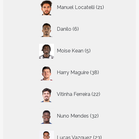
21
Manuel Locatelli
21
producten
6
Danilo
6
producten
5
Moise Kean
5
producten
38
Harry Maguire
38
producten
22
Vitinha Ferreira
22
producten
32
Nuno Mendes
32
producten
23
Lucas Vazquez
23