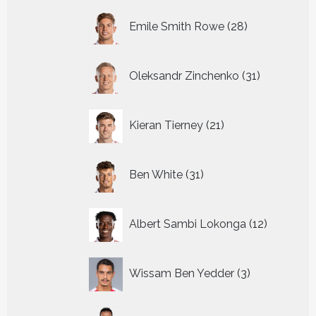
28
Emile Smith Rowe
28
producten
31
Oleksandr Zinchenko
31
producten
21
Kieran Tierney
21
producten
31
Ben White
31
producten
12
Albert Sambi Lokonga
12
producte
3
Wissam Ben Yedder
3
producten
29