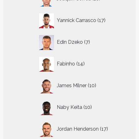
producten
17
Yannick Carrasco
17
producten
7
Edin Dzeko
7
producten
14
Fabinho
14
producten
10
James Milner
10
producten
10
Naby Keita
10
producten
17
Jordan Henderson
17
producten