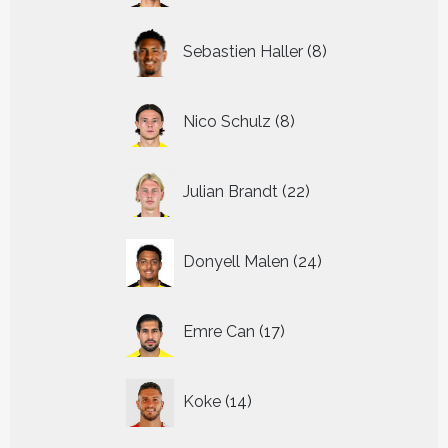
8
Sebastien Haller
8
producten
8
Nico Schulz
8
producten
22
Julian Brandt
22
producten
24
Donyell Malen
24
producten
17
Emre Can
17
producten
14
Koke
14
producten