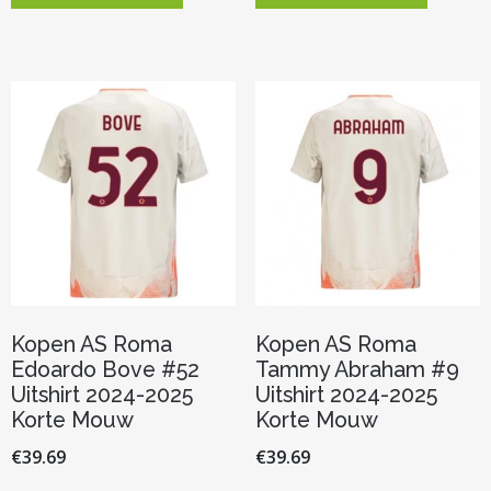
heeft
heeft
meerdere
meerder
variaties.
variaties.
Deze
Deze
optie
optie
kan
kan
gekozen
gekozen
worden
worden
op
op
de
de
productpagina
productp
Kopen AS Roma
Kopen AS Roma
Edoardo Bove #52
Tammy Abraham #9
Uitshirt 2024-2025
Uitshirt 2024-2025
Korte Mouw
Korte Mouw
€
39.69
€
39.69
Dit
Dit