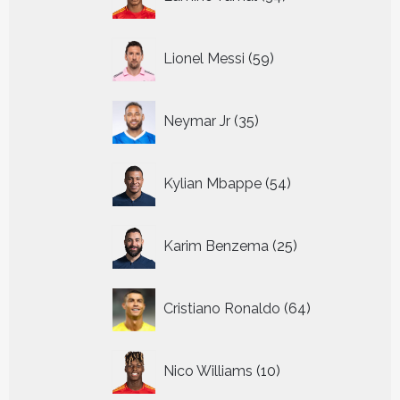
producten
59
Lionel Messi
59
producten
35
Neymar Jr
35
producten
54
Kylian Mbappe
54
producten
25
Karim Benzema
25
producten
64
Cristiano Ronaldo
64
producten
10
Nico Williams
10
producten