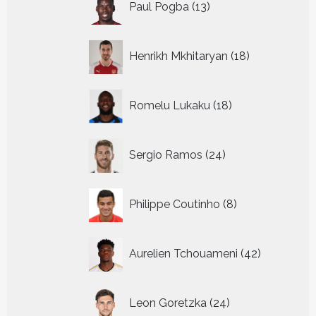
Paul Pogba
13
producten
18
Henrikh Mkhitaryan
18
producten
18
Romelu Lukaku
18
producten
24
Sergio Ramos
24
producten
8
Philippe Coutinho
8
producten
42
Aurelien Tchouameni
42
producten
24
Leon Goretzka
24
producten