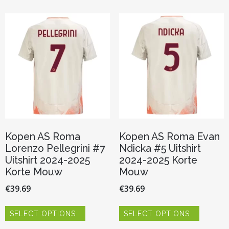
variaties.
Deze
Deze
optie
optie
kan
kan
gekozen
gekozen
worden
worden
op
op
de
de
productp
productpagina
Kopen AS Roma
Kopen AS Roma Evan
Lorenzo Pellegrini #7
Ndicka #5 Uitshirt
Uitshirt 2024-2025
2024-2025 Korte
Korte Mouw
Mouw
€
39.69
€
39.69
Dit
Dit
SELECT OPTIONS
SELECT OPTIONS
product
product
heeft
heeft