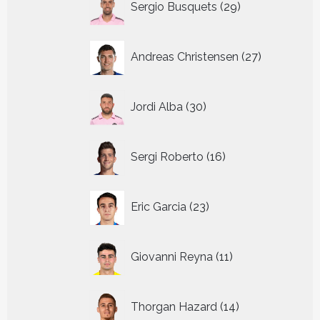
Sergio Busquets
29
producten
27
Andreas Christensen
27
producten
30
Jordi Alba
30
producten
16
Sergi Roberto
16
producten
23
Eric Garcia
23
producten
11
Giovanni Reyna
11
producten
14
Thorgan Hazard
14
producten