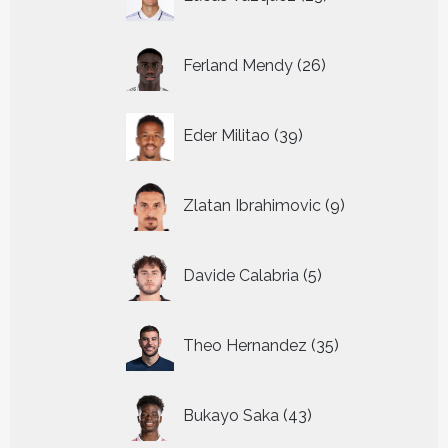
producten
26
Ferland Mendy
26
producten
39
Eder Militao
39
producten
9
Zlatan Ibrahimovic
9
producten
5
Davide Calabria
5
producten
35
Theo Hernandez
35
producten
43
Bukayo Saka
43
producten