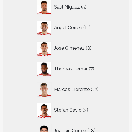
5
Saul Niguez
5
producten
11
Angel Correa
11
producten
8
Jose Gimenez
8
producten
7
Thomas Lemar
7
producten
12
Marcos Llorente
12
producten
3
Stefan Savic
3
producten
18
Joaquin Correa
18