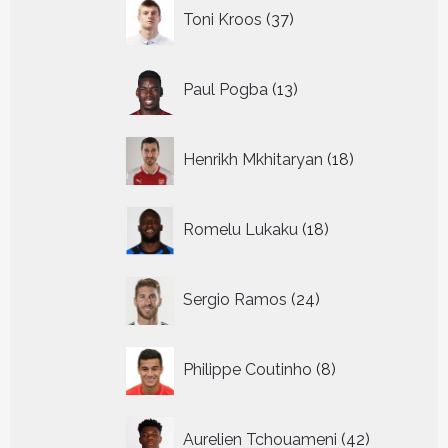
37
Toni Kroos
37
producten
13
Paul Pogba
13
producten
18
Henrikh Mkhitaryan
18
producten
18
Romelu Lukaku
18
producten
24
Sergio Ramos
24
producten
8
Philippe Coutinho
8
producten
42
Aurelien Tchouameni
42