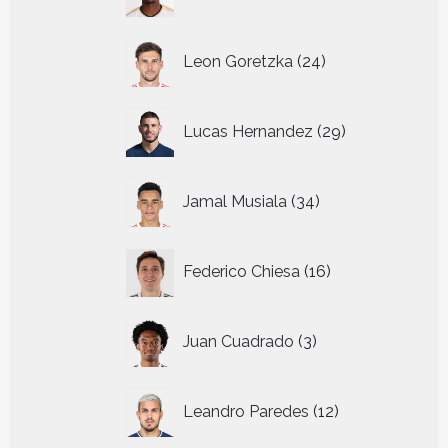
producten
24
Leon Goretzka
24
producten
29
Lucas Hernandez
29
producten
34
Jamal Musiala
34
producten
16
Federico Chiesa
16
producten
3
Juan Cuadrado
3
producten
12
Leandro Paredes
12
producten