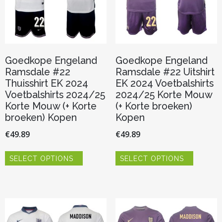
productp
de
productpagina
Goedkope Engeland
Goedkope Engeland
Ramsdale #22
Ramsdale #22 Uitshirt
Thuisshirt EK 2024
EK 2024 Voetbalshirts
Voetbalshirts 2024/25
2024/25 Korte Mouw
Korte Mouw (+ Korte
(+ Korte broeken)
broeken) Kopen
Kopen
€
49.89
€
49.89
Dit
Dit
SELECT OPTIONS
SELECT OPTIONS
product
product
heeft
heeft
meerdere
meerder
variaties.
variaties.
Deze
Deze
optie
optie
kan
kan