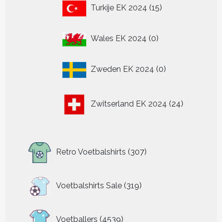
15
Turkije EK 2024
15
producten
0
Wales EK 2024
0
producten
0
Zweden EK 2024
0
producten
24
Zwitserland EK 2024
24
producten
307
Retro Voetbalshirts
307
producten
319
Voetbalshirts Sale
319
producten
4539
Voetballers
4539