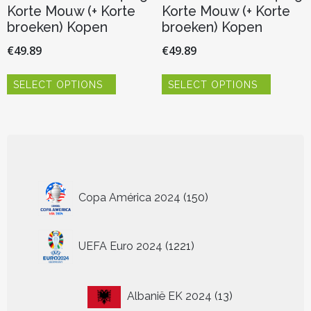
Korte Mouw (+ Korte
Korte Mouw (+ Korte
broeken) Kopen
broeken) Kopen
€
49.89
€
49.89
Dit
Dit
SELECT OPTIONS
SELECT OPTIONS
product
product
heeft
heeft
meerdere
meerder
variaties.
variaties.
Deze
Deze
optie
optie
kan
kan
150
gekozen
gekozen
Copa América 2024
150
worden
worden
producten
op
op
de
de
1221
UEFA Euro 2024
1221
productpagina
productp
producten
13
Albanië EK 2024
13
producten