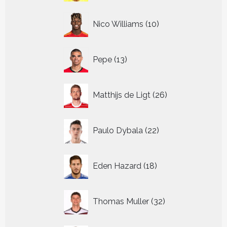
10
Nico Williams
10
producten
13
Pepe
13
producten
26
Matthijs de Ligt
26
producten
22
Paulo Dybala
22
producten
18
Eden Hazard
18
producten
32
Thomas Muller
32
producten