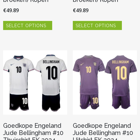
€
49.89
€
49.89
Dit
Dit
SELECT OPTIONS
SELECT OPTIONS
product
product
heeft
heeft
meerdere
meerder
variaties.
variaties.
Deze
Deze
optie
optie
kan
kan
gekozen
gekozen
worden
worden
op
op
de
de
productpagina
productp
Goedkope Engeland
Goedkope Engeland
Jude Bellingham #10
Jude Bellingham #10