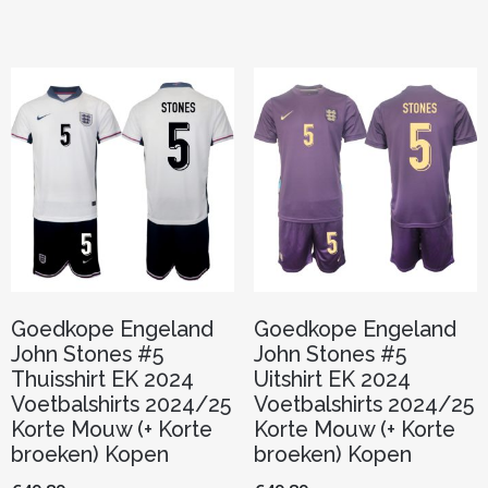
heeft
heeft
meerdere
meerder
variaties.
variaties.
Deze
Deze
optie
optie
kan
kan
gekozen
gekozen
worden
worden
op
op
de
de
productpagina
productp
Goedkope Engeland
Goedkope Engeland
John Stones #5
John Stones #5
Thuisshirt EK 2024
Uitshirt EK 2024
Voetbalshirts 2024/25
Voetbalshirts 2024/25
Korte Mouw (+ Korte
Korte Mouw (+ Korte
broeken) Kopen
broeken) Kopen