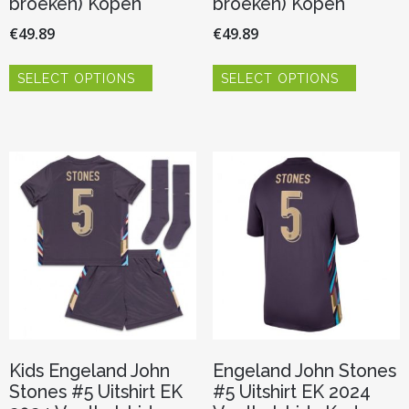
broeken) Kopen
broeken) Kopen
€
49.89
€
49.89
Dit
Dit
SELECT OPTIONS
SELECT OPTIONS
product
product
heeft
heeft
meerdere
meerder
variaties.
variaties.
Deze
Deze
optie
optie
kan
kan
gekozen
gekozen
worden
worden
op
op
de
de
productpagina
productp
Kids Engeland John
Engeland John Stones
Stones #5 Uitshirt EK
#5 Uitshirt EK 2024