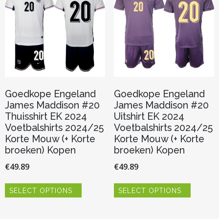
gekozen
gekozen
worden
worden
op
op
de
de
productpagina
productp
Goedkope Engeland
Goedkope Engeland
James Maddison #20
James Maddison #20
Thuisshirt EK 2024
Uitshirt EK 2024
Voetbalshirts 2024/25
Voetbalshirts 2024/25
Korte Mouw (+ Korte
Korte Mouw (+ Korte
broeken) Kopen
broeken) Kopen
€
49.89
€
49.89
Dit
Dit
SELECT OPTIONS
SELECT OPTIONS
product
product
heeft
heeft
meerdere
meerder