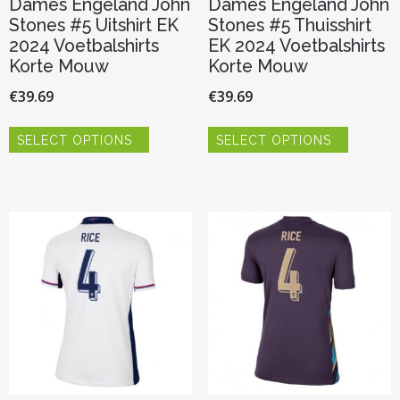
Dames Engeland John
Dames Engeland John
Stones #5 Uitshirt EK
Stones #5 Thuisshirt
2024 Voetbalshirts
EK 2024 Voetbalshirts
Korte Mouw
Korte Mouw
€
39.69
€
39.69
Dit
Dit
SELECT OPTIONS
SELECT OPTIONS
product
product
heeft
heeft
meerdere
meerder
variaties.
variaties.
Deze
Deze
optie
optie
kan
kan
gekozen
gekozen
worden
worden
op
op
de
de
productpagina
productp