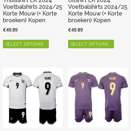
Thuisshirt EK 2024
Uitshirt EK 2024
Voetbalshirts 2024/25
Voetbalshirts 2024/25
Korte Mouw (+ Korte
Korte Mouw (+ Korte
broeken) Kopen
broeken) Kopen
€
49.89
€
49.89
Dit
Dit
SELECT OPTIONS
SELECT OPTIONS
product
product
heeft
heeft
meerdere
meerder
variaties.
variaties.
Deze
Deze
optie
optie
kan
kan
gekozen
gekozen
worden
worden
op
op
de
de
productpagina
productp