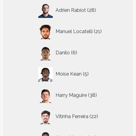
28
Adrien Rabiot
28
producten
21
Manuel Locatelli
21
producten
6
Danilo
6
producten
5
Moise Kean
5
producten
38
Harry Maguire
38
producten
22
Vitinha Ferreira
22
producten
32