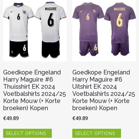
optie
optie
kan
kan
gekozen
gekozen
worden
worden
op
op
de
de
productpagina
productp
Goedkope Engeland
Goedkope Engeland
Harry Maguire #6
Harry Maguire #6
Thuisshirt EK 2024
Uitshirt EK 2024
Voetbalshirts 2024/25
Voetbalshirts 2024/25
Korte Mouw (+ Korte
Korte Mouw (+ Korte
broeken) Kopen
broeken) Kopen
€
49.89
€
49.89
Dit
Dit
SELECT OPTIONS
SELECT OPTIONS
product
product