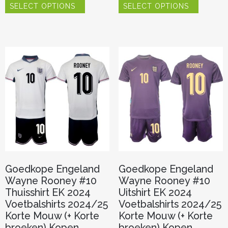
SELECT OPTIONS
SELECT OPTIONS
product
product
heeft
heeft
meerdere
meerder
variaties.
variaties.
Deze
Deze
optie
optie
kan
kan
gekozen
gekozen
worden
worden
op
op
de
de
productpagina
productp
Goedkope Engeland
Goedkope Engeland
Wayne Rooney #10
Wayne Rooney #10
Thuisshirt EK 2024
Uitshirt EK 2024
Voetbalshirts 2024/25
Voetbalshirts 2024/25
Korte Mouw (+ Korte
Korte Mouw (+ Korte
broeken) Kopen
broeken) Kopen