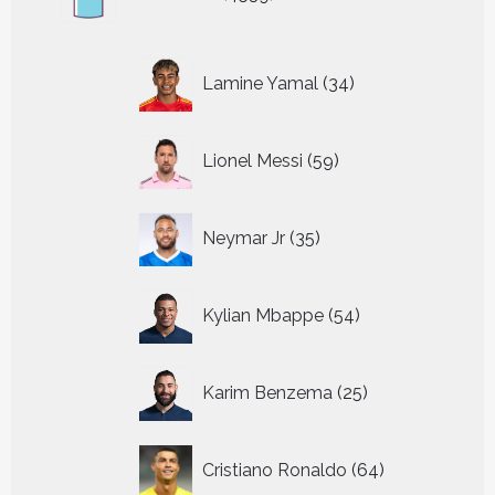
producten
34
Lamine Yamal
34
producten
59
Lionel Messi
59
producten
35
Neymar Jr
35
producten
54
Kylian Mbappe
54
producten
25
Karim Benzema
25
producten
64
Cristiano Ronaldo
64
producten