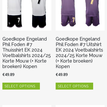
worden
worden
op
op
de
de
productpagina
productp
Goedkope Engeland
Goedkope Engeland
Phil Foden #7
Phil Foden #7 Uitshirt
Thuisshirt EK 2024
EK 2024 Voetbalshirts
Voetbalshirts 2024/25
2024/25 Korte Mouw
Korte Mouw (+ Korte
(+ Korte broeken)
broeken) Kopen
Kopen
€
49.89
€
49.89
Dit
Dit
SELECT OPTIONS
SELECT OPTIONS
product
product
heeft
heeft
meerdere
meerder
variaties.
variaties.
Deze
Deze