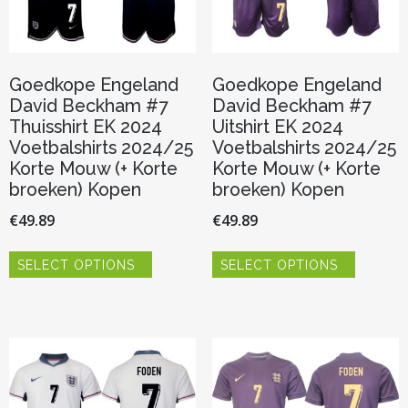
productpagina
productp
Goedkope Engeland
Goedkope Engeland
David Beckham #7
David Beckham #7
Thuisshirt EK 2024
Uitshirt EK 2024
Voetbalshirts 2024/25
Voetbalshirts 2024/25
Korte Mouw (+ Korte
Korte Mouw (+ Korte
broeken) Kopen
broeken) Kopen
€
49.89
€
49.89
Dit
Dit
SELECT OPTIONS
SELECT OPTIONS
product
product
heeft
heeft
meerdere
meerder
variaties.
variaties.
Deze
Deze
optie
optie
kan
kan
gekozen
gekozen