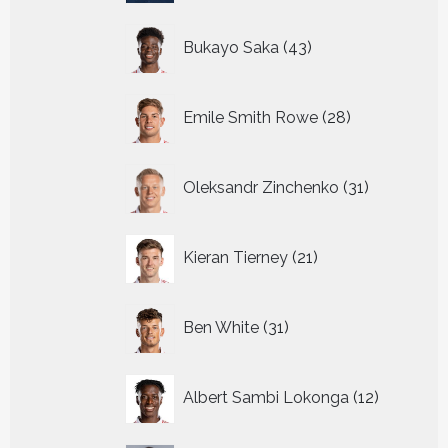
43
Bukayo Saka
43
producten
28
Emile Smith Rowe
28
producten
31
Oleksandr Zinchenko
31
producten
21
Kieran Tierney
21
producten
31
Ben White
31
producten
12
Albert Sambi Lokonga
12
producte