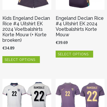
Kids Engeland Declan
Engeland Declan Rice
Rice #4 Uitshirt EK
#4 Uitshirt EK 2024
2024 Voetbalshirts
Voetbalshirts Korte
Korte Mouw (+ Korte
Mouw
broeken)
€
39.69
€
34.89
Dit
SELECT OPTIONS
product
Dit
heeft
SELECT OPTIONS
product
meerder
heeft
variaties.
meerdere
Deze
variaties.
optie
Deze
kan
optie
gekozen
kan
worden
gekozen
op
worden
de
op