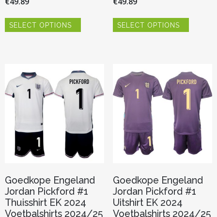
€
49.89
€
49.89
Dit
Dit
SELECT OPTIONS
SELECT OPTIONS
product
product
heeft
heeft
meerdere
meerder
variaties.
variaties.
Deze
Deze
optie
optie
kan
kan
gekozen
gekozen
worden
worden
op
op
de
de
productpagina
productp
Goedkope Engeland
Goedkope Engeland
Jordan Pickford #1
Jordan Pickford #1
Thuisshirt EK 2024
Uitshirt EK 2024
Voetbalshirts 2024/25
Voetbalshirts 2024/25