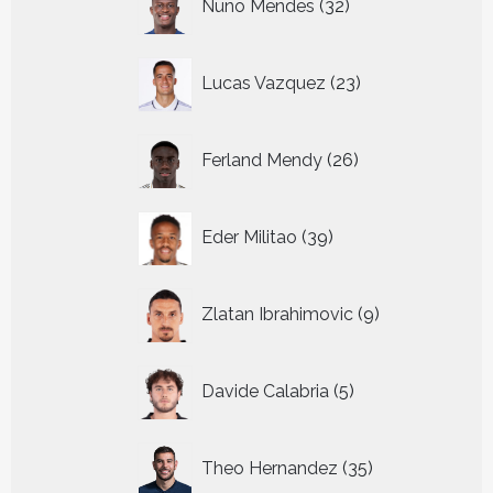
Nuno Mendes
32
producten
23
Lucas Vazquez
23
producten
26
Ferland Mendy
26
producten
39
Eder Militao
39
producten
9
Zlatan Ibrahimovic
9
producten
5
Davide Calabria
5
producten
35
Theo Hernandez
35
producten