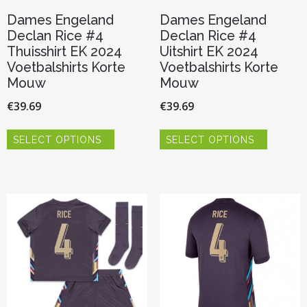
Dames Engeland
Dames Engeland
Declan Rice #4
Declan Rice #4
Thuisshirt EK 2024
Uitshirt EK 2024
Voetbalshirts Korte
Voetbalshirts Korte
Mouw
Mouw
€
39.69
€
39.69
Dit
Dit
SELECT OPTIONS
SELECT OPTIONS
product
product
heeft
heeft
meerdere
meerder
variaties.
variaties.
Deze
Deze
optie
optie
kan
kan
gekozen
gekozen
worden
worden
op
op
de
de
productpagina
productp