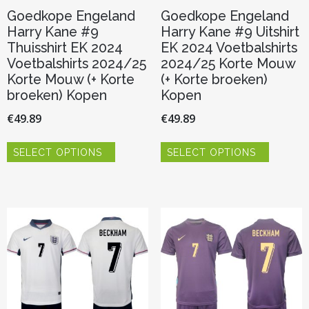
Goedkope Engeland
Goedkope Engeland
Harry Kane #9
Harry Kane #9 Uitshirt
Thuisshirt EK 2024
EK 2024 Voetbalshirts
Voetbalshirts 2024/25
2024/25 Korte Mouw
Korte Mouw (+ Korte
(+ Korte broeken)
broeken) Kopen
Kopen
€
49.89
€
49.89
Dit
Dit
SELECT OPTIONS
SELECT OPTIONS
product
product
heeft
heeft
meerdere
meerder
variaties.
variaties.
Deze
Deze
optie
optie
kan
kan
gekozen
gekozen
worden
worden
op
op
de
de