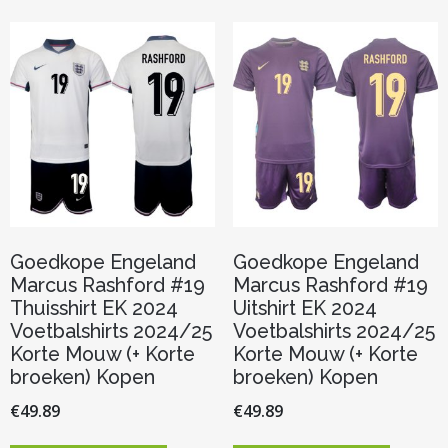
variaties.
variaties.
Deze
Deze
optie
optie
kan
kan
gekozen
gekozen
worden
worden
op
op
de
de
productpagina
productp
Goedkope Engeland
Goedkope Engeland
Marcus Rashford #19
Marcus Rashford #19
Thuisshirt EK 2024
Uitshirt EK 2024
Voetbalshirts 2024/25
Voetbalshirts 2024/25
Korte Mouw (+ Korte
Korte Mouw (+ Korte
broeken) Kopen
broeken) Kopen
€
49.89
€
49.89
Dit
Dit