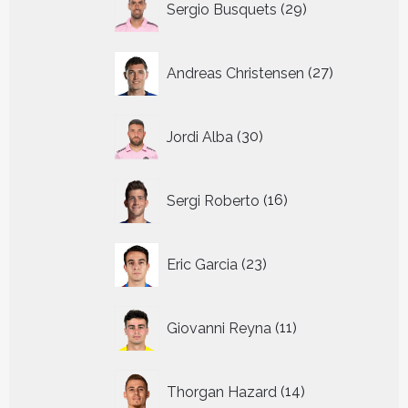
Sergio Busquets
29
producten
27
Andreas Christensen
27
producten
30
Jordi Alba
30
producten
16
Sergi Roberto
16
producten
23
Eric Garcia
23
producten
11
Giovanni Reyna
11
producten
14
Thorgan Hazard
14
producten