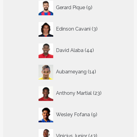
9
Gerard Pique
9
producten
3
Edinson Cavani
3
producten
44
David Alaba
44
producten
14
Aubameyang
14
producten
23
Anthony Martial
23
producten
9
Wesley Fofana
9
producten
43
Vinicius Junior
43