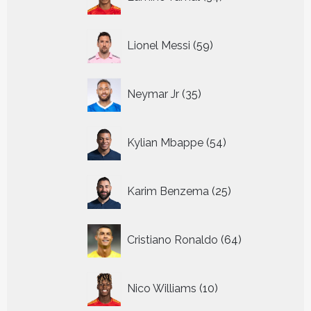
producten
59
Lionel Messi
59
producten
35
Neymar Jr
35
producten
54
Kylian Mbappe
54
producten
25
Karim Benzema
25
producten
64
Cristiano Ronaldo
64
producten
10
Nico Williams
10
producten