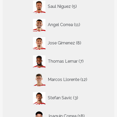
5
Saul Niguez
5
producten
11
Angel Correa
11
producten
8
Jose Gimenez
8
producten
7
Thomas Lemar
7
producten
12
Marcos Llorente
12
producten
3
Stefan Savic
3
producten
18
Joaquin Correa
18