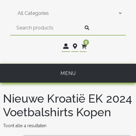
Skip
to
content
0
MENU
Nieuwe Kroatië EK 2024
Voetbalshirts Kopen
Gesorteerd
Toont alle 4 resultaten
op