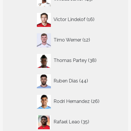
producten
16
Victor Lindelof
16
producten
12
Timo Werner
12
producten
38
Thomas Partey
38
producten
44
Ruben Dias
44
producten
26
Rodri Hernandez
26
producten
35
Rafael Leao
35
producten