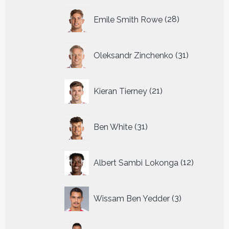
28
Emile Smith Rowe
28
producten
31
Oleksandr Zinchenko
31
producten
21
Kieran Tierney
21
producten
31
Ben White
31
producten
12
Albert Sambi Lokonga
12
producte
3
Wissam Ben Yedder
3
producten
29