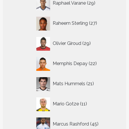
Raphael Varane
29
producten
27
Raheem Sterling
27
producten
29
Olivier Giroud
29
producten
22
Memphis Depay
22
producten
21
Mats Hummels
21
producten
11
Mario Gotze
11
producten
45
Marcus Rashford
45
producten