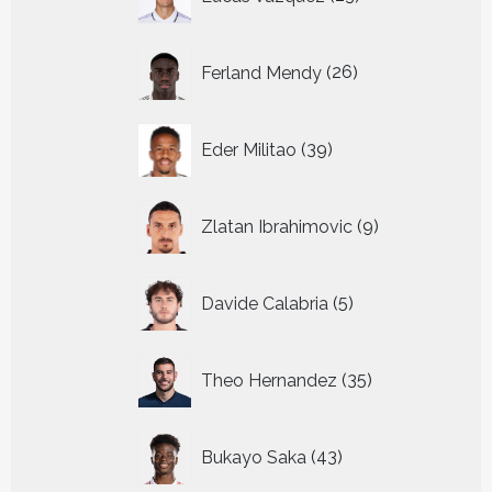
producten
26
Ferland Mendy
26
producten
39
Eder Militao
39
producten
9
Zlatan Ibrahimovic
9
producten
5
Davide Calabria
5
producten
35
Theo Hernandez
35
producten
43
Bukayo Saka
43
producten