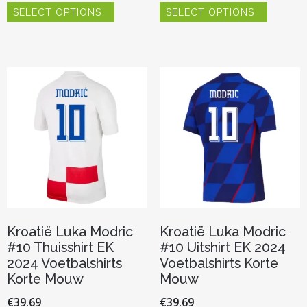
SELECT OPTIONS
SELECT OPTIONS
product
product
heeft
heeft
meerdere
meerder
variaties.
variaties.
Deze
Deze
optie
optie
kan
kan
gekozen
gekozen
worden
worden
op
op
de
de
productpagina
productp
Kroatië Luka Modric
Kroatië Luka Modric
#10 Thuisshirt EK
#10 Uitshirt EK 2024
2024 Voetbalshirts
Voetbalshirts Korte
Korte Mouw
Mouw
€
39.69
€
39.69