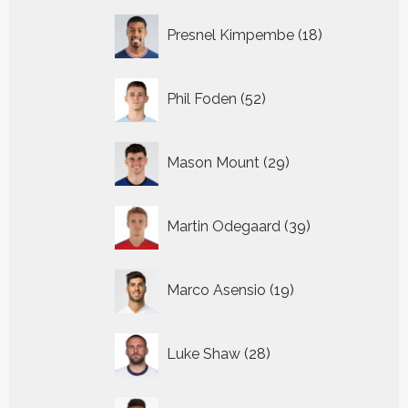
18
Presnel Kimpembe
18
producten
52
Phil Foden
52
producten
29
Mason Mount
29
producten
39
Martin Odegaard
39
producten
19
Marco Asensio
19
producten
28
Luke Shaw
28
producten
32