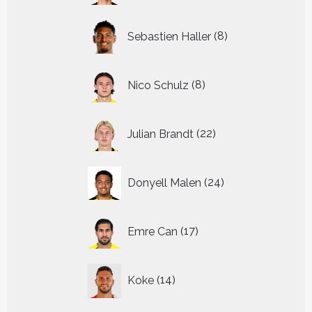
8
Sebastien Haller
8
producten
8
Nico Schulz
8
producten
22
Julian Brandt
22
producten
24
Donyell Malen
24
producten
17
Emre Can
17
producten
14
Koke
14
producten