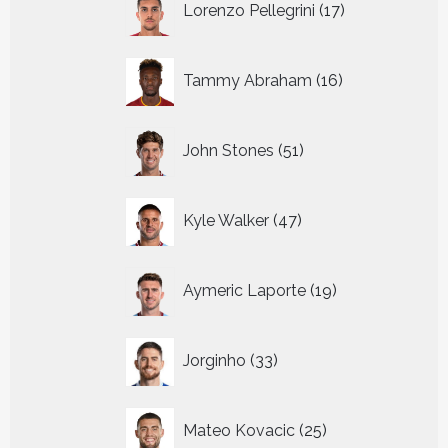
Lorenzo Pellegrini
17
producten
16
Tammy Abraham
16
producten
51
John Stones
51
producten
47
Kyle Walker
47
producten
19
Aymeric Laporte
19
producten
33
Jorginho
33
producten
25
Mateo Kovacic
25
producten