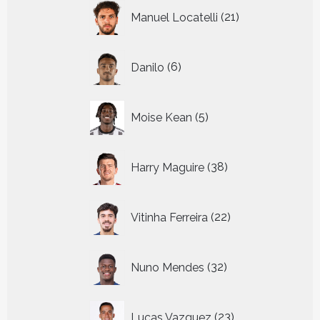
21
Manuel Locatelli
21
producten
6
Danilo
6
producten
5
Moise Kean
5
producten
38
Harry Maguire
38
producten
22
Vitinha Ferreira
22
producten
32
Nuno Mendes
32
producten
23
Lucas Vazquez
23