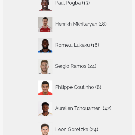
Paul Pogba
13
producten
18
Henrikh Mkhitaryan
18
producten
18
Romelu Lukaku
18
producten
24
Sergio Ramos
24
producten
8
Philippe Coutinho
8
producten
42
Aurelien Tchouameni
42
producten
24
Leon Goretzka
24
producten