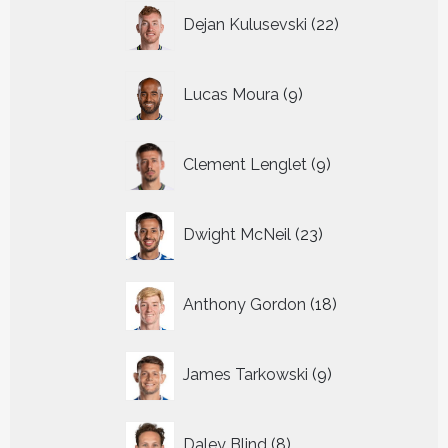
22
Dejan Kulusevski
22
producten
9
Lucas Moura
9
producten
9
Clement Lenglet
9
producten
23
Dwight McNeil
23
producten
18
Anthony Gordon
18
producten
9
James Tarkowski
9
producten
8
Daley Blind
8