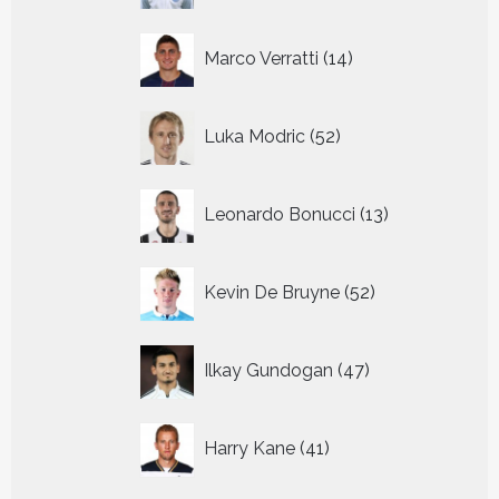
14
Marco Verratti
14
producten
52
Luka Modric
52
producten
13
Leonardo Bonucci
13
producten
52
Kevin De Bruyne
52
producten
47
Ilkay Gundogan
47
producten
41
Harry Kane
41
producten