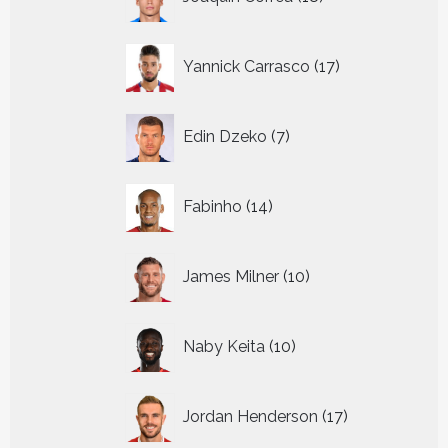
producten
17
Yannick Carrasco
17
producten
7
Edin Dzeko
7
producten
14
Fabinho
14
producten
10
James Milner
10
producten
10
Naby Keita
10
producten
17
Jordan Henderson
17
producten