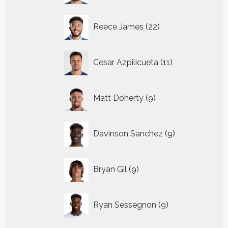
22
Reece James
22
producten
11
Cesar Azpilicueta
11
producten
9
Matt Doherty
9
producten
9
Davinson Sanchez
9
producten
9
Bryan Gil
9
producten
9
Ryan Sessegnon
9
producten