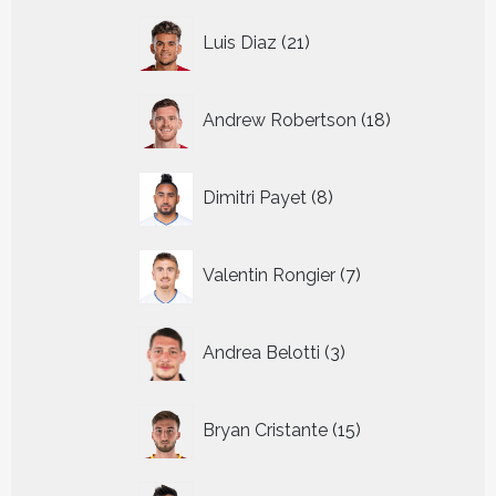
21
Luis Diaz
21
producten
18
Andrew Robertson
18
producten
8
Dimitri Payet
8
producten
7
Valentin Rongier
7
producten
3
Andrea Belotti
3
producten
15
Bryan Cristante
15
producten
17