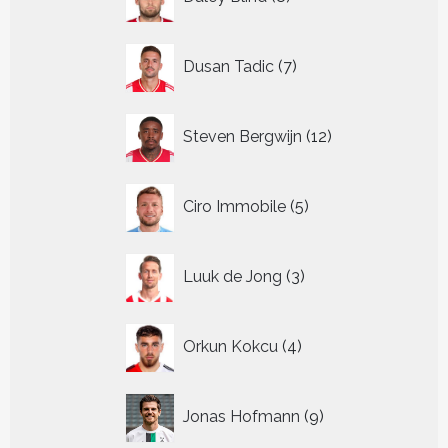
producten
7
Dusan Tadic
7
producten
12
Steven Bergwijn
12
producten
5
Ciro Immobile
5
producten
3
Luuk de Jong
3
producten
4
Orkun Kokcu
4
producten
9
Jonas Hofmann
9
producten