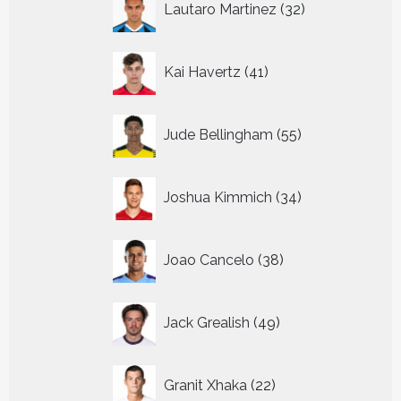
Lautaro Martinez
32
producten
41
Kai Havertz
41
producten
55
Jude Bellingham
55
producten
34
Joshua Kimmich
34
producten
38
Joao Cancelo
38
producten
49
Jack Grealish
49
producten
22
Granit Xhaka
22
producten