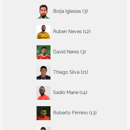
3
Borja Iglesias
3
producten
12
Ruben Neves
12
producten
3
David Neres
3
producten
21
Thiago Silva
21
producten
14
Sadio Mane
14
producten
13
Roberto Firmino
13
producten
29