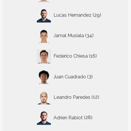
29
Lucas Hernandez
29
producten
34
Jamal Musiala
34
producten
16
Federico Chiesa
16
producten
3
Juan Cuadrado
3
producten
12
Leandro Paredes
12
producten
28
Adrien Rabiot
28
producten