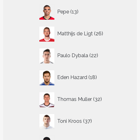
13
Pepe
13
producten
26
Matthijs de Ligt
26
producten
22
Paulo Dybala
22
producten
18
Eden Hazard
18
producten
32
Thomas Muller
32
producten
37
Toni Kroos
37
producten
13