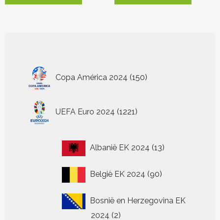
heeft
heeft
meerdere
meerder
variaties.
variaties.
Deze
Deze
optie
optie
kan
kan
150
gekozen
gekozen
Copa América 2024
150
worden
worden
producten
op
op
de
de
1221
UEFA Euro 2024
1221
productpagina
productp
producten
13
Albanië EK 2024
13
producten
90
België EK 2024
90
producten
Bosnië en Herzegovina EK
2
2024
2