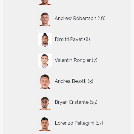
producten
18
Andrew Robertson
18
producten
8
Dimitri Payet
8
producten
7
Valentin Rongier
7
producten
3
Andrea Belotti
3
producten
15
Bryan Cristante
15
producten
17
Lorenzo Pellegrini
17
producten