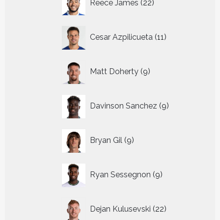
Reece James
22
producten
11
Cesar Azpilicueta
11
producten
9
Matt Doherty
9
producten
9
Davinson Sanchez
9
producten
9
Bryan Gil
9
producten
9
Ryan Sessegnon
9
producten
22
Dejan Kulusevski
22
producten