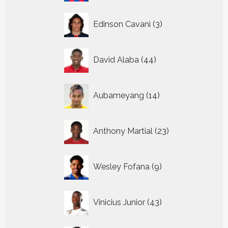
3
Edinson Cavani
3
producten
44
David Alaba
44
producten
14
Aubameyang
14
producten
23
Anthony Martial
23
producten
9
Wesley Fofana
9
producten
43
Vinicius Junior
43
producten