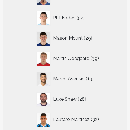
producten
52
Phil Foden
52
producten
29
Mason Mount
29
producten
39
Martin Odegaard
39
producten
19
Marco Asensio
19
producten
28
Luke Shaw
28
producten
32
Lautaro Martinez
32
producten