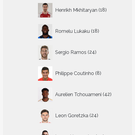
18
Henrikh Mkhitaryan
18
producten
18
Romelu Lukaku
18
producten
24
Sergio Ramos
24
producten
8
Philippe Coutinho
8
producten
42
Aurelien Tchouameni
42
producten
24
Leon Goretzka
24
producten
29