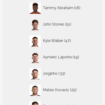
16
Tammy Abraham
16
producten
51
John Stones
51
producten
47
Kyle Walker
47
producten
19
Aymeric Laporte
19
producten
33
Jorginho
33
producten
25
Mateo Kovacic
25
producten
22