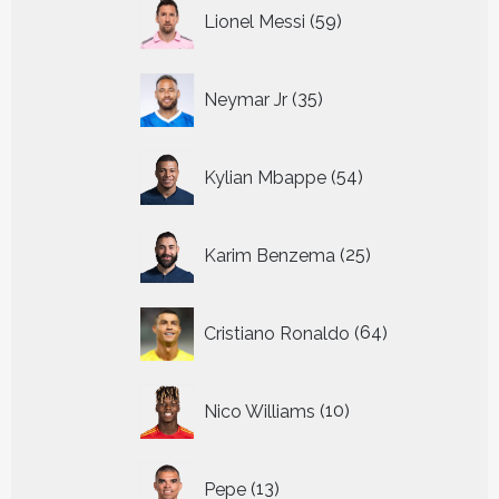
59
Lionel Messi
59
producten
35
Neymar Jr
35
producten
54
Kylian Mbappe
54
producten
25
Karim Benzema
25
producten
64
Cristiano Ronaldo
64
producten
10
Nico Williams
10
producten
13
Pepe
13