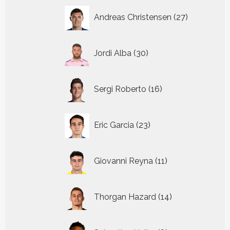
27
Andreas Christensen
27
producten
30
Jordi Alba
30
producten
16
Sergi Roberto
16
producten
23
Eric Garcia
23
producten
11
Giovanni Reyna
11
producten
14
Thorgan Hazard
14
producten
8