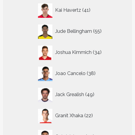
41
Kai Havertz
41
producten
55
Jude Bellingham
55
producten
34
Joshua Kimmich
34
producten
38
Joao Cancelo
38
producten
49
Jack Grealish
49
producten
22
Granit Xhaka
22
producten
39