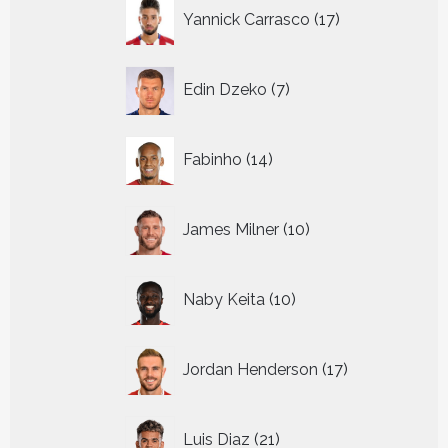
17
Yannick Carrasco
17
producten
7
Edin Dzeko
7
producten
14
Fabinho
14
producten
10
James Milner
10
producten
10
Naby Keita
10
producten
17
Jordan Henderson
17
producten
21
Luis Diaz
21