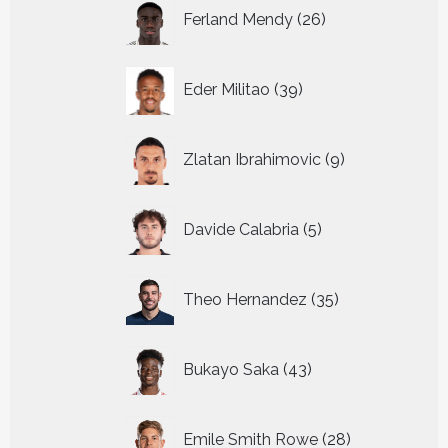
26
Ferland Mendy
26
producten
39
Eder Militao
39
producten
9
Zlatan Ibrahimovic
9
producten
5
Davide Calabria
5
producten
35
Theo Hernandez
35
producten
43
Bukayo Saka
43
producten
28
Emile Smith Rowe
28