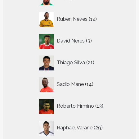
producten
12
Ruben Neves
12
producten
3
David Neres
3
producten
21
Thiago Silva
21
producten
14
Sadio Mane
14
producten
13
Roberto Firmino
13
producten
29
Raphael Varane
29
producten