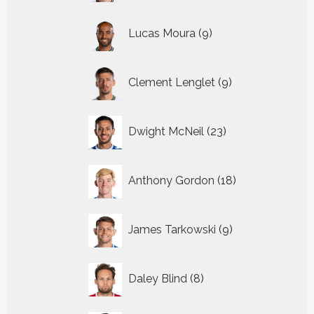
9
Lucas Moura
9
producten
9
Clement Lenglet
9
producten
23
Dwight McNeil
23
producten
18
Anthony Gordon
18
producten
9
James Tarkowski
9
producten
8
Daley Blind
8
producten