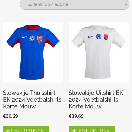
nieuwste
Slowakije Thuisshirt
Slowakije Uitshirt EK
EK 2024 Voetbalshirts
2024 Voetbalshirts
Korte Mouw
Korte Mouw
€
39.69
€
39.69
Dit
Dit
SELECT OPTIONS
SELECT OPTIONS
product
product