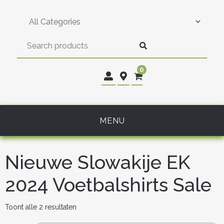
Skip
to
content
0
MENU
Nieuwe Slowakije EK
2024 Voetbalshirts Sale
Gesorteerd
Toont alle 2 resultaten
op