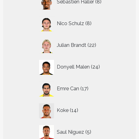
Sebastien Haller
8
producten
8
Nico Schulz
8
producten
22
Julian Brandt
22
producten
24
Donyell Malen
24
producten
17
Emre Can
17
producten
14
Koke
14
producten
5
Saul Niguez
5
producten