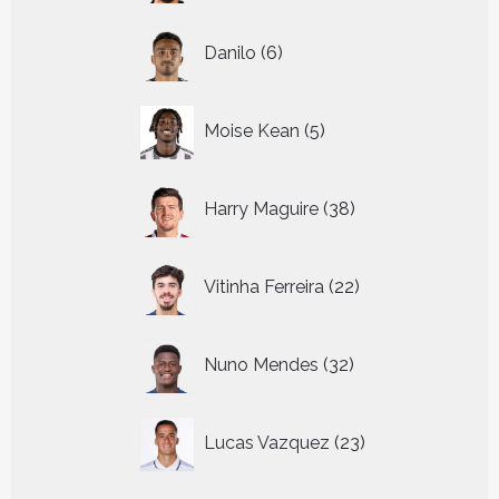
6
Danilo
6
producten
5
Moise Kean
5
producten
38
Harry Maguire
38
producten
22
Vitinha Ferreira
22
producten
32
Nuno Mendes
32
producten
23
Lucas Vazquez
23
producten