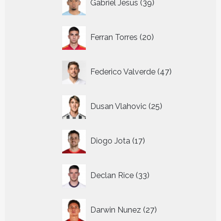
Gabriel Jesus
39
producten
20
Ferran Torres
20
producten
47
Federico Valverde
47
producten
25
Dusan Vlahovic
25
producten
17
Diogo Jota
17
producten
33
Declan Rice
33
producten
27
Darwin Nunez
27
producten