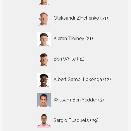
producten
31
Oleksandr Zinchenko
31
producten
21
Kieran Tierney
21
producten
31
Ben White
31
producten
12
Albert Sambi Lokonga
12
producte
3
Wissam Ben Yedder
3
producten
29
Sergio Busquets
29
producten