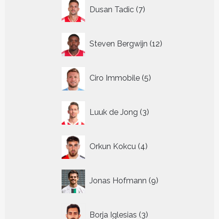
7
Dusan Tadic
7
producten
12
Steven Bergwijn
12
producten
5
Ciro Immobile
5
producten
3
Luuk de Jong
3
producten
4
Orkun Kokcu
4
producten
9
Jonas Hofmann
9
producten
3
Borja Iglesias
3