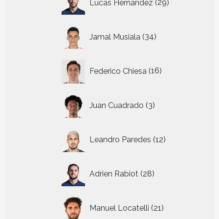
Lucas Hernandez
29
producten
34
Jamal Musiala
34
producten
16
Federico Chiesa
16
producten
3
Juan Cuadrado
3
producten
12
Leandro Paredes
12
producten
28
Adrien Rabiot
28
producten
21
Manuel Locatelli
21
producten