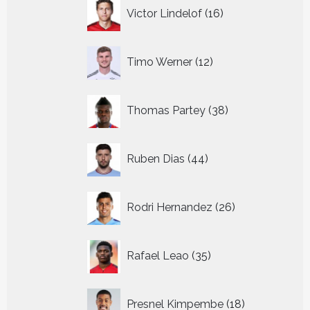
16
Victor Lindelof
16
producten
12
Timo Werner
12
producten
38
Thomas Partey
38
producten
44
Ruben Dias
44
producten
26
Rodri Hernandez
26
producten
35
Rafael Leao
35
producten
18
Presnel Kimpembe
18