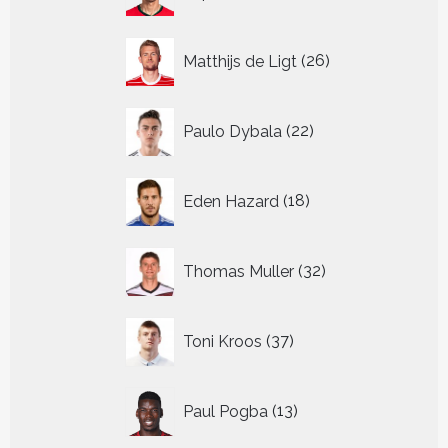
producten
26
Matthijs de Ligt
26
producten
22
Paulo Dybala
22
producten
18
Eden Hazard
18
producten
32
Thomas Muller
32
producten
37
Toni Kroos
37
producten
13
Paul Pogba
13
producten