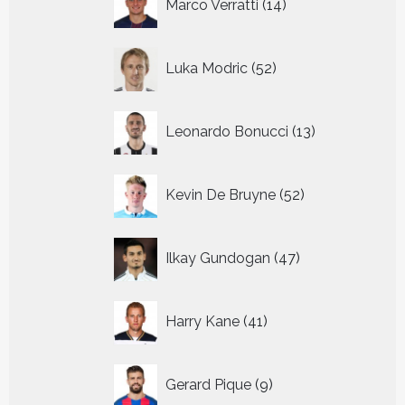
Marco Verratti
14
producten
52
Luka Modric
52
producten
13
Leonardo Bonucci
13
producten
52
Kevin De Bruyne
52
producten
47
Ilkay Gundogan
47
producten
41
Harry Kane
41
producten
9
Gerard Pique
9
producten