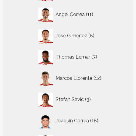
11
Angel Correa
11
producten
8
Jose Gimenez
8
producten
7
Thomas Lemar
7
producten
12
Marcos Llorente
12
producten
3
Stefan Savic
3
producten
18
Joaquin Correa
18
producten