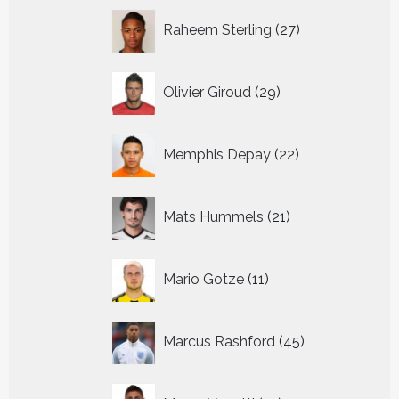
27
Raheem Sterling
27
producten
29
Olivier Giroud
29
producten
22
Memphis Depay
22
producten
21
Mats Hummels
21
producten
11
Mario Gotze
11
producten
45
Marcus Rashford
45
producten
14