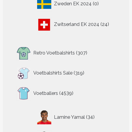
Zweden EK 2024
0
producten
24
Zwitserland EK 2024
24
producten
307
Retro Voetbalshirts
307
producten
319
Voetbalshirts Sale
319
producten
4539
Voetballers
4539
producten
34
Lamine Yamal
34
producten