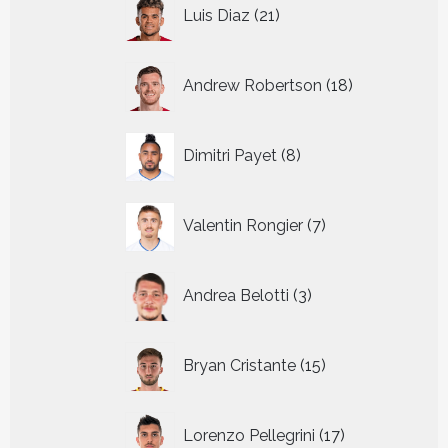
21
Luis Diaz
21
producten
18
Andrew Robertson
18
producten
8
Dimitri Payet
8
producten
7
Valentin Rongier
7
producten
3
Andrea Belotti
3
producten
15
Bryan Cristante
15
producten
17
Lorenzo Pellegrini
17
producten