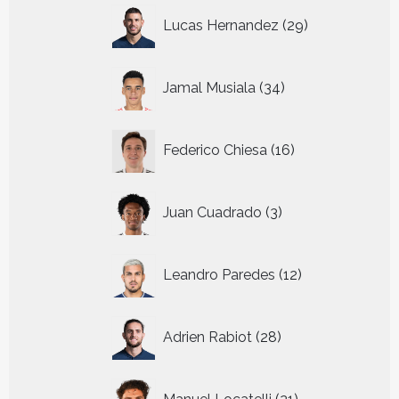
29
Lucas Hernandez
29
producten
34
Jamal Musiala
34
producten
16
Federico Chiesa
16
producten
3
Juan Cuadrado
3
producten
12
Leandro Paredes
12
producten
28
Adrien Rabiot
28
producten
21