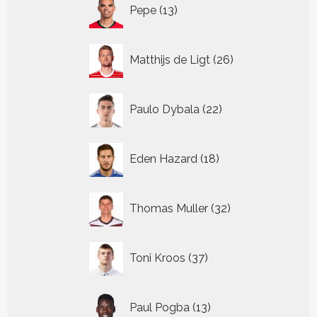
13
Pepe
13
producten
26
Matthijs de Ligt
26
producten
22
Paulo Dybala
22
producten
18
Eden Hazard
18
producten
32
Thomas Muller
32
producten
37
Toni Kroos
37
producten
13
Paul Pogba
13
producten