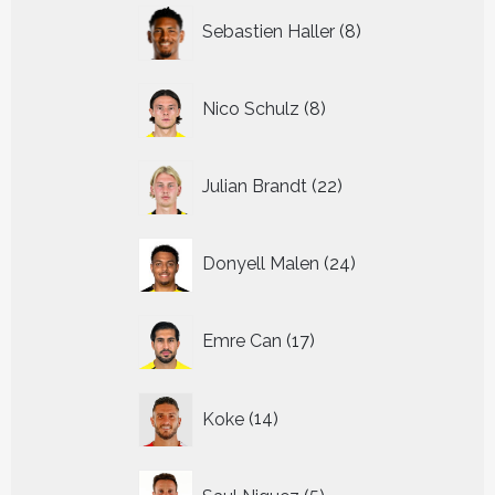
8
Sebastien Haller
8
producten
8
Nico Schulz
8
producten
22
Julian Brandt
22
producten
24
Donyell Malen
24
producten
17
Emre Can
17
producten
14
Koke
14
producten
5