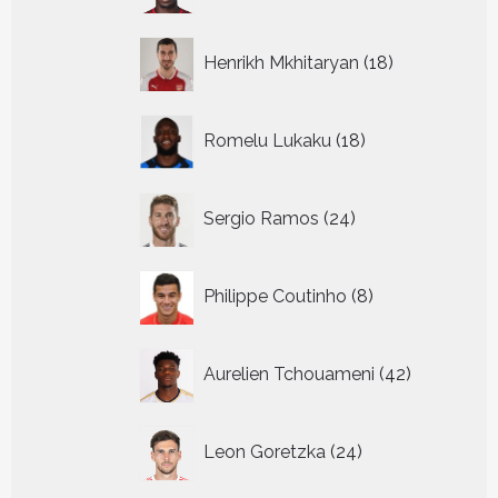
18
Henrikh Mkhitaryan
18
producten
18
Romelu Lukaku
18
producten
24
Sergio Ramos
24
producten
8
Philippe Coutinho
8
producten
42
Aurelien Tchouameni
42
producten
24
Leon Goretzka
24
producten