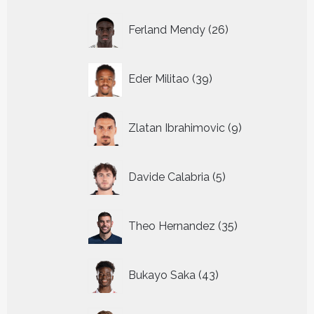
26
Ferland Mendy
26
producten
39
Eder Militao
39
producten
9
Zlatan Ibrahimovic
9
producten
5
Davide Calabria
5
producten
35
Theo Hernandez
35
producten
43
Bukayo Saka
43
producten