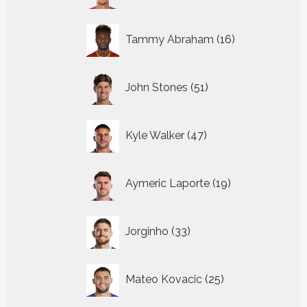
16
Tammy Abraham
16
producten
51
John Stones
51
producten
47
Kyle Walker
47
producten
19
Aymeric Laporte
19
producten
33
Jorginho
33
producten
25
Mateo Kovacic
25
producten