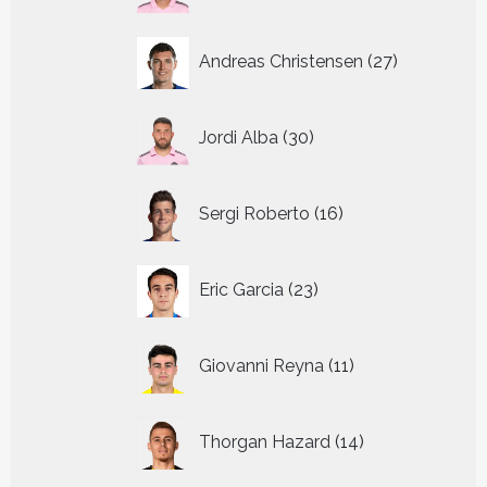
27
Andreas Christensen
27
producten
30
Jordi Alba
30
producten
16
Sergi Roberto
16
producten
23
Eric Garcia
23
producten
11
Giovanni Reyna
11
producten
14
Thorgan Hazard
14
producten