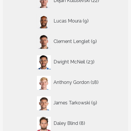
Dejan Kulusevski
22
producten
9
Lucas Moura
9
producten
9
Clement Lenglet
9
producten
23
Dwight McNeil
23
producten
18
Anthony Gordon
18
producten
9
James Tarkowski
9
producten
8
Daley Blind
8
producten