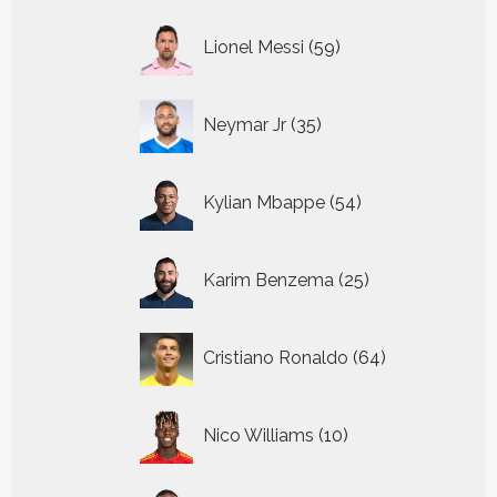
59
Lionel Messi
59
producten
35
Neymar Jr
35
producten
54
Kylian Mbappe
54
producten
25
Karim Benzema
25
producten
64
Cristiano Ronaldo
64
producten
10
Nico Williams
10
producten