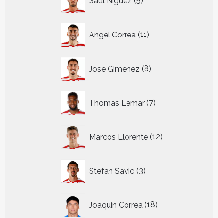
Saul Niguez
5
producten
11
Angel Correa
11
producten
8
Jose Gimenez
8
producten
7
Thomas Lemar
7
producten
12
Marcos Llorente
12
producten
3
Stefan Savic
3
producten
18
Joaquin Correa
18
producten