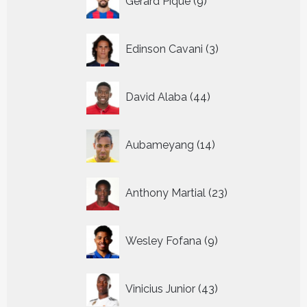
Gerard Pique
9
producten
3
Edinson Cavani
3
producten
44
David Alaba
44
producten
14
Aubameyang
14
producten
23
Anthony Martial
23
producten
9
Wesley Fofana
9
producten
43
Vinicius Junior
43
producten