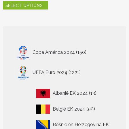
SELECT OPTIONS
product
heeft
meerdere
variaties.
Deze
optie
kan
150
gekozen
Copa América 2024
150
worden
producten
op
de
1221
UEFA Euro 2024
1221
productpagina
producten
13
Albanië EK 2024
13
producten
90
België EK 2024
90
producten
Bosnië en Herzegovina EK