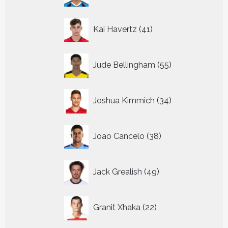
41
Kai Havertz
41
producten
55
Jude Bellingham
55
producten
34
Joshua Kimmich
34
producten
38
Joao Cancelo
38
producten
49
Jack Grealish
49
producten
22
Granit Xhaka
22
producten