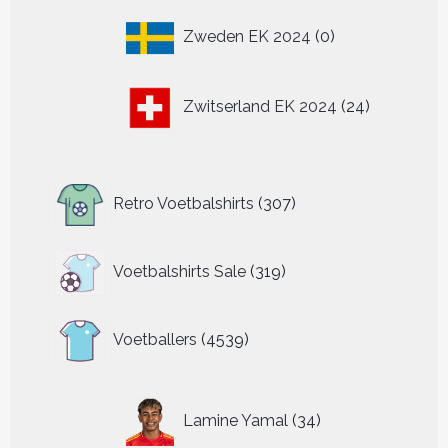
0
Zweden EK 2024
0
producten
24
Zwitserland EK 2024
24
producten
307
Retro Voetbalshirts
307
producten
319
Voetbalshirts Sale
319
producten
4539
Voetballers
4539
producten
34
Lamine Yamal
34
producten