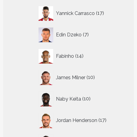
17
Yannick Carrasco
17
producten
7
Edin Dzeko
7
producten
14
Fabinho
14
producten
10
James Milner
10
producten
10
Naby Keita
10
producten
17
Jordan Henderson
17
producten