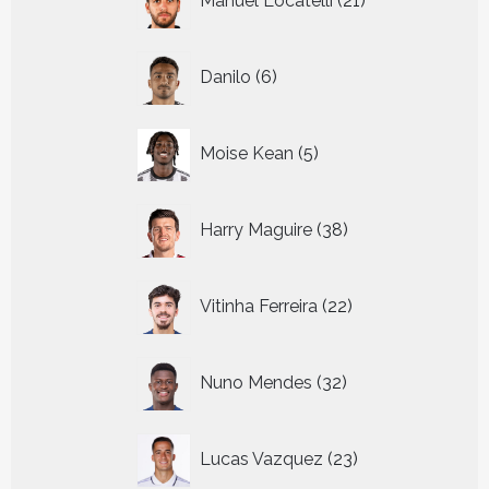
Manuel Locatelli
21
producten
6
Danilo
6
producten
5
Moise Kean
5
producten
38
Harry Maguire
38
producten
22
Vitinha Ferreira
22
producten
32
Nuno Mendes
32
producten
23
Lucas Vazquez
23
producten