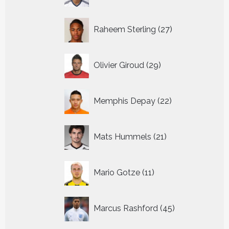
27
Raheem Sterling
27
producten
29
Olivier Giroud
29
producten
22
Memphis Depay
22
producten
21
Mats Hummels
21
producten
11
Mario Gotze
11
producten
45
Marcus Rashford
45
producten