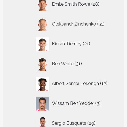
28
Emile Smith Rowe
28
producten
31
Oleksandr Zinchenko
31
producten
21
Kieran Tierney
21
producten
31
Ben White
31
producten
12
Albert Sambi Lokonga
12
producte
3
Wissam Ben Yedder
3
producten
29
Sergio Busquets
29
producten