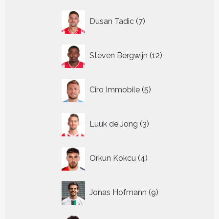
7
Dusan Tadic
7
producten
12
Steven Bergwijn
12
producten
5
Ciro Immobile
5
producten
3
Luuk de Jong
3
producten
4
Orkun Kokcu
4
producten
9
Jonas Hofmann
9
producten