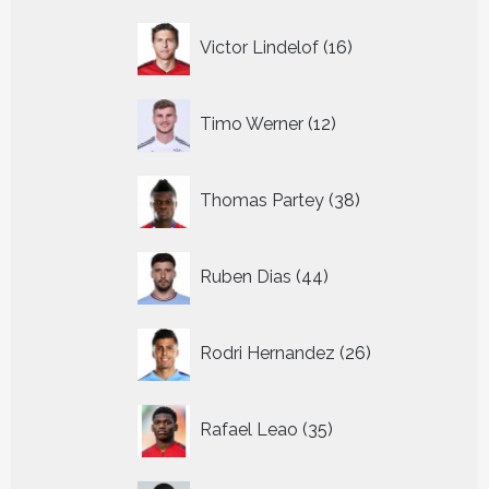
16
Victor Lindelof
16
producten
12
Timo Werner
12
producten
38
Thomas Partey
38
producten
44
Ruben Dias
44
producten
26
Rodri Hernandez
26
producten
35
Rafael Leao
35
producten