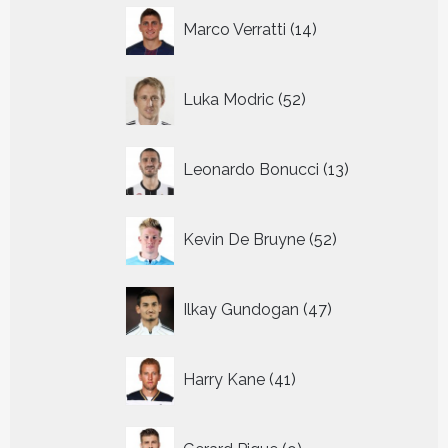
14
Marco Verratti
14
producten
52
Luka Modric
52
producten
13
Leonardo Bonucci
13
producten
52
Kevin De Bruyne
52
producten
47
Ilkay Gundogan
47
producten
41
Harry Kane
41
producten
9