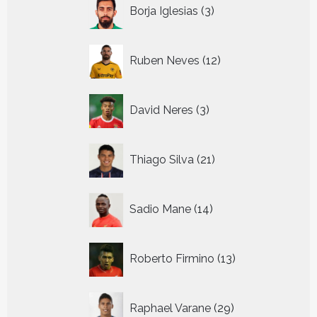
3
Borja Iglesias
3
producten
12
Ruben Neves
12
producten
3
David Neres
3
producten
21
Thiago Silva
21
producten
14
Sadio Mane
14
producten
13
Roberto Firmino
13
producten
29
Raphael Varane
29
producten