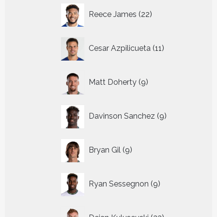
22
Reece James
22
producten
11
Cesar Azpilicueta
11
producten
9
Matt Doherty
9
producten
9
Davinson Sanchez
9
producten
9
Bryan Gil
9
producten
9
Ryan Sessegnon
9
producten
22