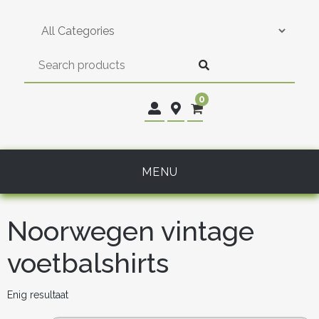
Skip
to
content
0
MENU
Noorwegen vintage
voetbalshirts
Enig resultaat