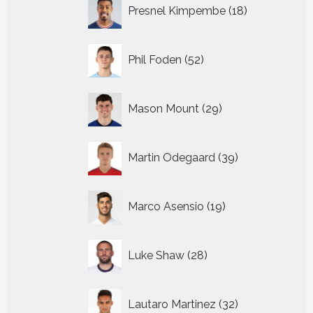
18
Presnel Kimpembe
18
producten
52
Phil Foden
52
producten
29
Mason Mount
29
producten
39
Martin Odegaard
39
producten
19
Marco Asensio
19
producten
28
Luke Shaw
28
producten
32
Lautaro Martinez
32
producten