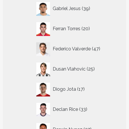
39
Gabriel Jesus
39
producten
20
Ferran Torres
20
producten
47
Federico Valverde
47
producten
25
Dusan Vlahovic
25
producten
17
Diogo Jota
17
producten
33
Declan Rice
33
producten
27