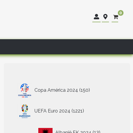
0
150
Copa América 2024
150
producten
1221
UEFA Euro 2024
1221
producten
13
Albanië EK 2024
13