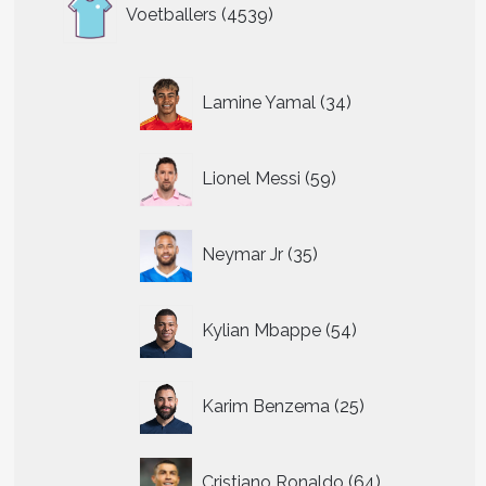
4539
Voetballers
4539
producten
34
Lamine Yamal
34
producten
59
Lionel Messi
59
producten
35
Neymar Jr
35
producten
54
Kylian Mbappe
54
producten
25
Karim Benzema
25
producten
64
Cristiano Ronaldo
64