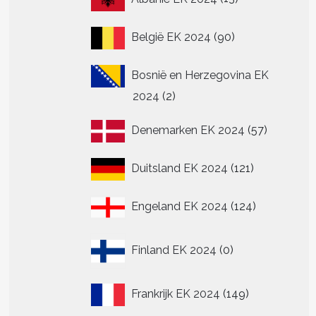
producten
90
België EK 2024
90
producten
Bosnië en Herzegovina EK
2
2024
2
producten
57
Denemarken EK 2024
57
producte
121
Duitsland EK 2024
121
producten
124
Engeland EK 2024
124
producten
0
Finland EK 2024
0
producten
149
Frankrijk EK 2024
149
producten