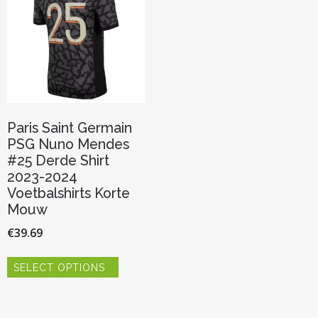
Paris Saint Germain
PSG Nuno Mendes
#25 Derde Shirt
2023-2024
Voetbalshirts Korte
Mouw
€
39.69
Dit
SELECT OPTIONS
product
heeft
meerdere
variaties.