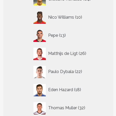
producten
10
Nico Williams
10
producten
13
Pepe
13
producten
26
Matthijs de Ligt
26
producten
22
Paulo Dybala
22
producten
18
Eden Hazard
18
producten
32
Thomas Muller
32
producten