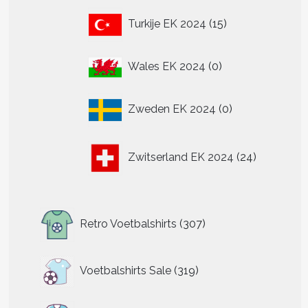
15
Turkije EK 2024
15
producten
0
Wales EK 2024
0
producten
0
Zweden EK 2024
0
producten
24
Zwitserland EK 2024
24
producten
307
Retro Voetbalshirts
307
producten
319
Voetbalshirts Sale
319
producten