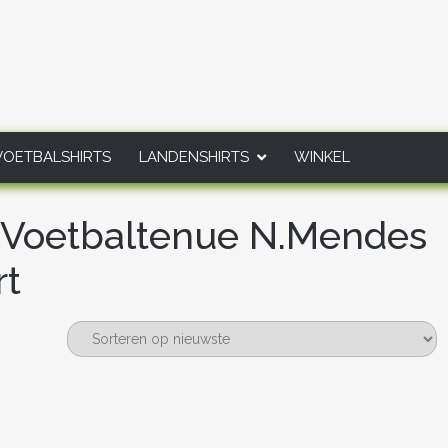
VOETBALSHIRTS
LANDENSHIRTS
WINKEL
G Voetbaltenue N.Mendes
rt