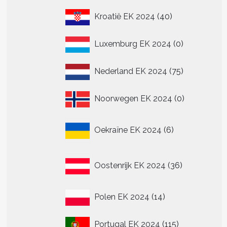
40
Kroatië EK 2024
40
producten
0
Luxemburg EK 2024
0
producten
75
Nederland EK 2024
75
producten
0
Noorwegen EK 2024
0
producten
6
Oekraïne EK 2024
6
producten
36
Oostenrijk EK 2024
36
producten
14
Polen EK 2024
14
producten
115
Portugal EK 2024
115