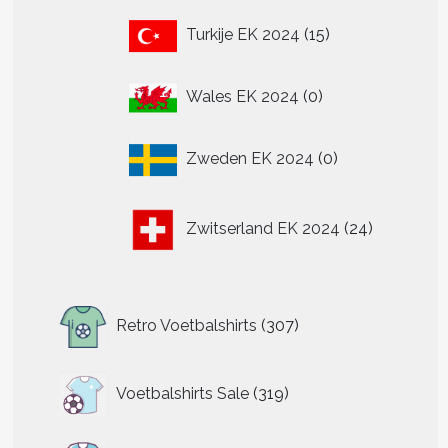
15
Turkije EK 2024
15
producten
0
Wales EK 2024
0
producten
0
Zweden EK 2024
0
producten
24
Zwitserland EK 2024
24
producten
307
Retro Voetbalshirts
307
producten
319
Voetbalshirts Sale
319
producten