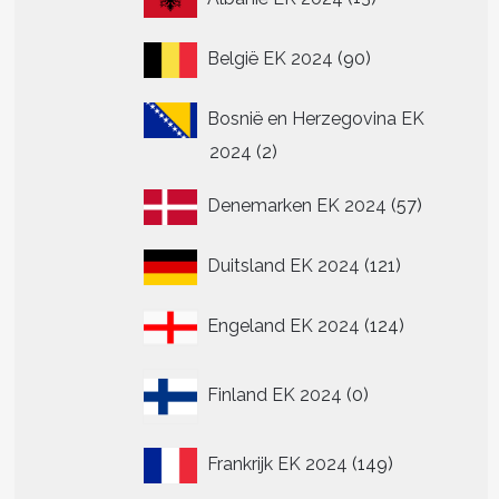
producten
90
België EK 2024
90
producten
Bosnië en Herzegovina EK
2
2024
2
producten
57
Denemarken EK 2024
57
producte
121
Duitsland EK 2024
121
producten
124
Engeland EK 2024
124
producten
0
Finland EK 2024
0
producten
149
Frankrijk EK 2024
149
producten