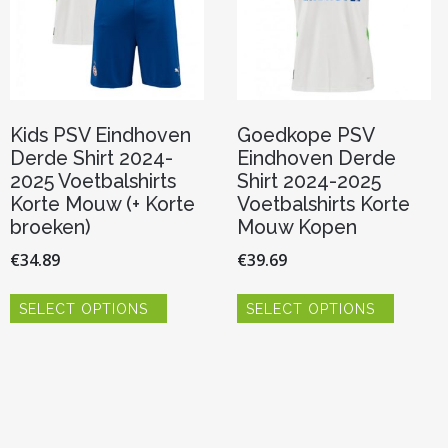
Kids PSV Eindhoven
Goedkope PSV
Derde Shirt 2024-
Eindhoven Derde
2025 Voetbalshirts
Shirt 2024-2025
Korte Mouw (+ Korte
Voetbalshirts Korte
broeken)
Mouw Kopen
€
34.89
€
39.69
Dit
Dit
SELECT OPTIONS
SELECT OPTIONS
product
product
heeft
heeft
meerdere
meerde
variaties.
variaties.
Deze
Deze
optie
optie
kan
kan