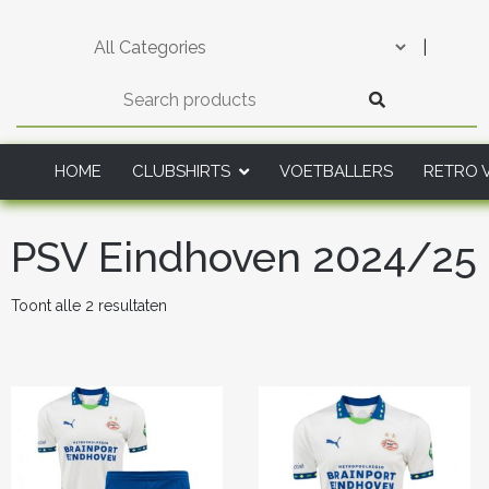
Skip
to
|
content
HOME
CLUBSHIRTS
VOETBALLERS
RETRO 
PSV Eindhoven 2024/25 
Gesorteerd
Toont alle 2 resultaten
op
nieuwste