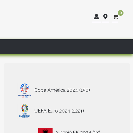
0
150
Copa América 2024
150
producten
1221
UEFA Euro 2024
1221
producten
13
Albanië EK 2024
13