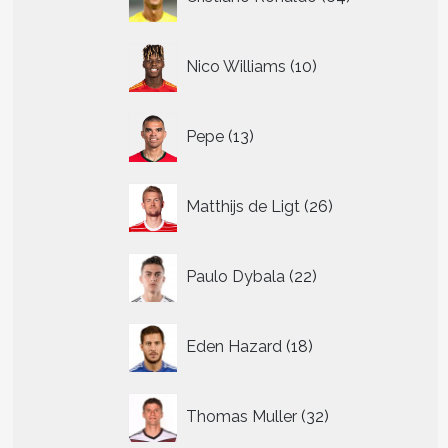
producten
10
Nico Williams
10
producten
13
Pepe
13
producten
26
Matthijs de Ligt
26
producten
22
Paulo Dybala
22
producten
18
Eden Hazard
18
producten
32
Thomas Muller
32
producten