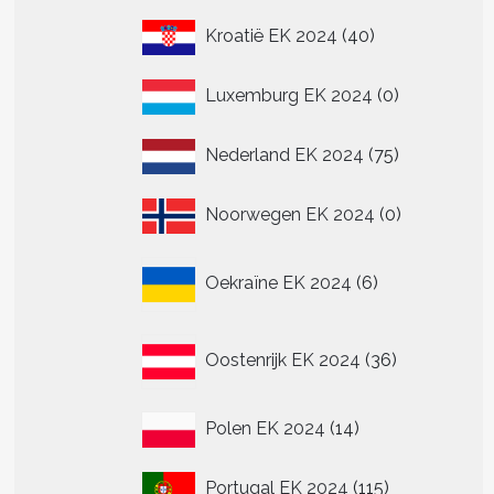
40
Kroatië EK 2024
40
producten
0
Luxemburg EK 2024
0
producten
75
Nederland EK 2024
75
producten
0
Noorwegen EK 2024
0
producten
6
Oekraïne EK 2024
6
producten
36
Oostenrijk EK 2024
36
producten
14
Polen EK 2024
14
producten
115
Portugal EK 2024
115