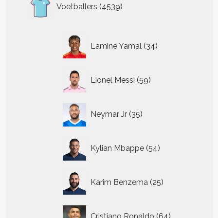
4539
Voetballers
4539
producten
34
Lamine Yamal
34
producten
59
Lionel Messi
59
producten
35
Neymar Jr
35
producten
54
Kylian Mbappe
54
producten
25
Karim Benzema
25
producten
64
Cristiano Ronaldo
64