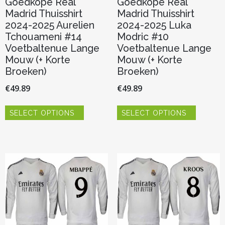
Goedkope Real
Goedkope Real
Madrid Thuisshirt
Madrid Thuisshirt
2024-2025 Aurelien
2024-2025 Luka
Tchouameni #14
Modric #10
Voetbaltenue Lange
Voetbaltenue Lange
Mouw (+ Korte
Mouw (+ Korte
Broeken)
Broeken)
€
49.89
€
49.89
Dit
Dit
SELECT OPTIONS
SELECT OPTIONS
product
product
heeft
heeft
meerdere
meerder
variaties.
variaties.
Deze
Deze
optie
optie
kan
kan
gekozen
gekozen
worden
worden
op
op
de
de