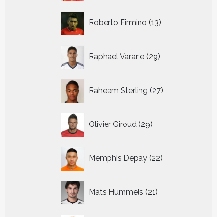
13
Roberto Firmino
13
producten
29
Raphael Varane
29
producten
27
Raheem Sterling
27
producten
29
Olivier Giroud
29
producten
22
Memphis Depay
22
producten
21
Mats Hummels
21
producten