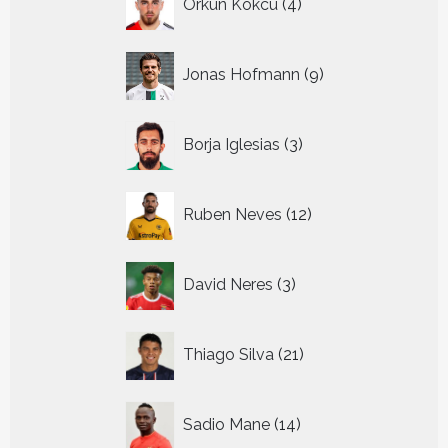
Orkun Kokcu
4
producten
9
Jonas Hofmann
9
producten
3
Borja Iglesias
3
producten
12
Ruben Neves
12
producten
3
David Neres
3
producten
21
Thiago Silva
21
producten
14
Sadio Mane
14
producten