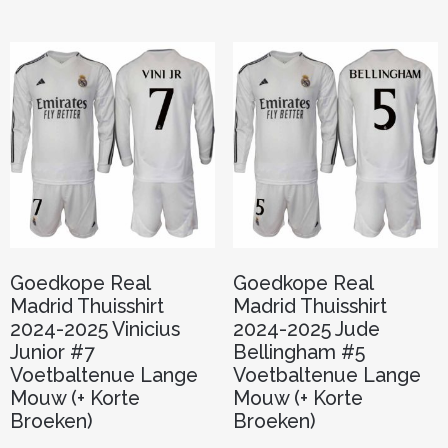
meerdere
meerder
variaties.
variaties.
Deze
Deze
optie
optie
kan
kan
gekozen
gekozen
worden
worden
op
op
de
de
productpagina
productp
Goedkope Real
Goedkope Real
Madrid Thuisshirt
Madrid Thuisshirt
2024-2025 Vinicius
2024-2025 Jude
Junior #7
Bellingham #5
Voetbaltenue Lange
Voetbaltenue Lange
Mouw (+ Korte
Mouw (+ Korte
Broeken)
Broeken)