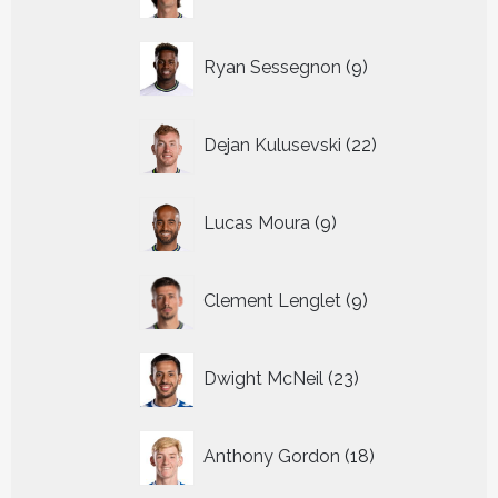
producten
9
Ryan Sessegnon
9
producten
22
Dejan Kulusevski
22
producten
9
Lucas Moura
9
producten
9
Clement Lenglet
9
producten
23
Dwight McNeil
23
producten
18
Anthony Gordon
18
producten