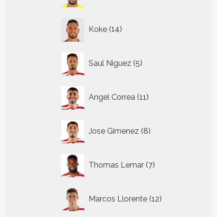
producten
14
Koke
14
producten
5
Saul Niguez
5
producten
11
Angel Correa
11
producten
8
Jose Gimenez
8
producten
7
Thomas Lemar
7
producten
12
Marcos Llorente
12
producten