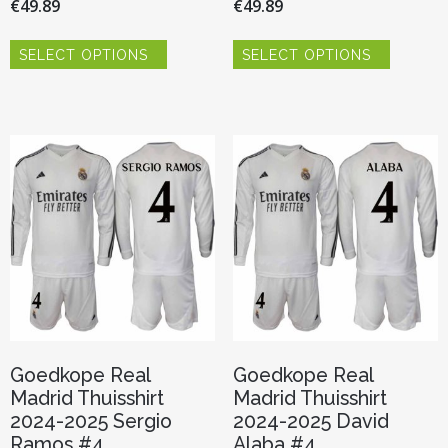
€
49.89
€
49.89
Dit
Dit
SELECT OPTIONS
SELECT OPTIONS
product
product
heeft
heeft
meerdere
meerder
variaties.
variaties.
Deze
Deze
optie
optie
kan
kan
gekozen
gekozen
worden
worden
op
op
de
de
productpagina
productp
Goedkope Real
Goedkope Real
Madrid Thuisshirt
Madrid Thuisshirt
2024-2025 Sergio
2024-2025 David
Ramos #4
Alaba #4