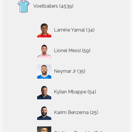
4539
Voetballers
4539
producten
34
Lamine Yamal
34
producten
59
Lionel Messi
59
producten
35
Neymar Jr
35
producten
54
Kylian Mbappe
54
producten
25
Karim Benzema
25
producten
64