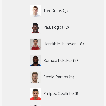
37
Toni Kroos
37
producten
13
Paul Pogba
13
producten
18
Henrikh Mkhitaryan
18
producten
18
Romelu Lukaku
18
producten
24
Sergio Ramos
24
producten
8
Philippe Coutinho
8
producten