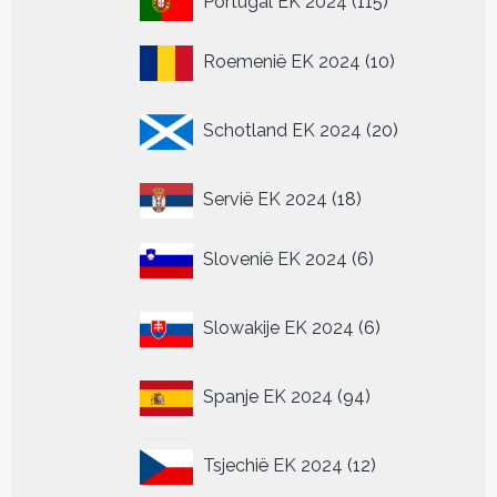
Portugal EK 2024
115
producten
10
Roemenië EK 2024
10
producten
20
Schotland EK 2024
20
producten
18
Servië EK 2024
18
producten
6
Slovenië EK 2024
6
producten
6
Slowakije EK 2024
6
producten
94
Spanje EK 2024
94
producten
12
Tsjechië EK 2024
12
producten