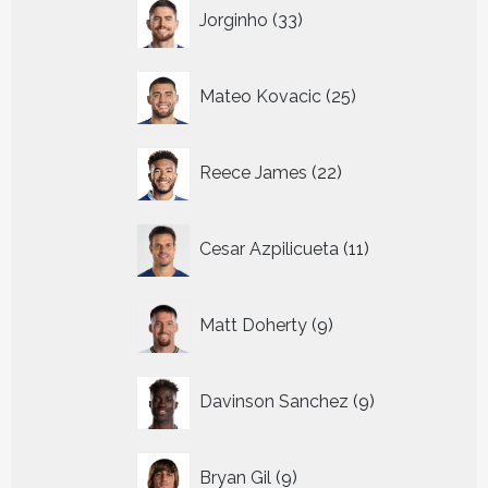
33
Jorginho
33
producten
25
Mateo Kovacic
25
producten
22
Reece James
22
producten
11
Cesar Azpilicueta
11
producten
9
Matt Doherty
9
producten
9
Davinson Sanchez
9
producten
9
Bryan Gil
9