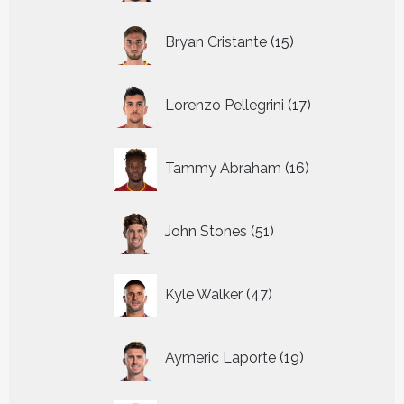
15
Bryan Cristante
15
producten
17
Lorenzo Pellegrini
17
producten
16
Tammy Abraham
16
producten
51
John Stones
51
producten
47
Kyle Walker
47
producten
19
Aymeric Laporte
19
producten