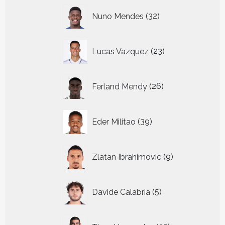
32
Nuno Mendes
32
producten
23
Lucas Vazquez
23
producten
26
Ferland Mendy
26
producten
39
Eder Militao
39
producten
9
Zlatan Ibrahimovic
9
producten
5
Davide Calabria
5
producten
35