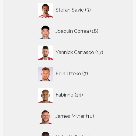
3
Stefan Savic
3
producten
18
Joaquin Correa
18
producten
17
Yannick Carrasco
17
producten
7
Edin Dzeko
7
producten
14
Fabinho
14
producten
10
James Milner
10
producten
10