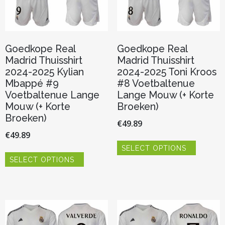
productpagina
productp
Goedkope Real
Goedkope Real
Madrid Thuisshirt
Madrid Thuisshirt
2024-2025 Kylian
2024-2025 Toni Kroos
Mbappé #9
#8 Voetbaltenue
Voetbaltenue Lange
Lange Mouw (+ Korte
Mouw (+ Korte
Broeken)
Broeken)
€
49.89
€
49.89
Dit
SELECT OPTIONS
product
Dit
heeft
SELECT OPTIONS
product
meerder
heeft
variaties.
meerdere
Deze
variaties.
optie
Deze
kan
optie
gekozen
kan