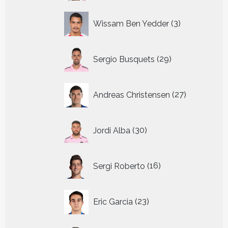
3
Wissam Ben Yedder
3
producten
29
Sergio Busquets
29
producten
27
Andreas Christensen
27
producten
30
Jordi Alba
30
producten
16
Sergi Roberto
16
producten
23
Eric Garcia
23
producten