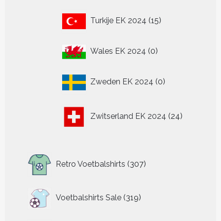
15
Turkije EK 2024
15
producten
0
Wales EK 2024
0
producten
0
Zweden EK 2024
0
producten
24
Zwitserland EK 2024
24
producten
307
Retro Voetbalshirts
307
producten
319
Voetbalshirts Sale
319
producten