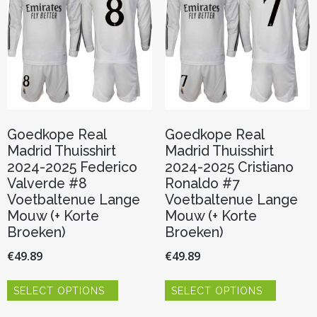
worden
gekozen
op
worden
de
op
productp
de
productpagina
Goedkope Real
Goedkope Real
Madrid Thuisshirt
Madrid Thuisshirt
2024-2025 Federico
2024-2025 Cristiano
Valverde #8
Ronaldo #7
Voetbaltenue Lange
Voetbaltenue Lange
Mouw (+ Korte
Mouw (+ Korte
Broeken)
Broeken)
€
49.89
€
49.89
Dit
Dit
SELECT OPTIONS
SELECT OPTIONS
product
product
heeft
heeft