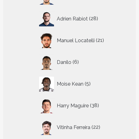
producten
28
Adrien Rabiot
28
producten
21
Manuel Locatelli
21
producten
6
Danilo
6
producten
5
Moise Kean
5
producten
38
Harry Maguire
38
producten
22
Vitinha Ferreira
22
producten