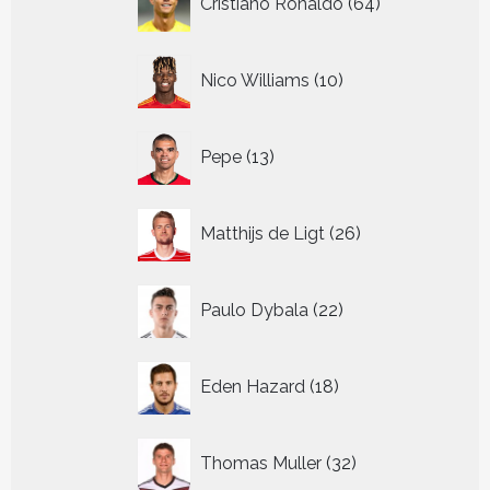
Cristiano Ronaldo
64
producten
10
Nico Williams
10
producten
13
Pepe
13
producten
26
Matthijs de Ligt
26
producten
22
Paulo Dybala
22
producten
18
Eden Hazard
18
producten
32
Thomas Muller
32
producten