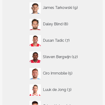
9
James Tarkowski
9
producten
8
Daley Blind
8
producten
7
Dusan Tadic
7
producten
12
Steven Bergwijn
12
producten
5
Ciro Immobile
5
producten
3
Luuk de Jong
3
producten
4