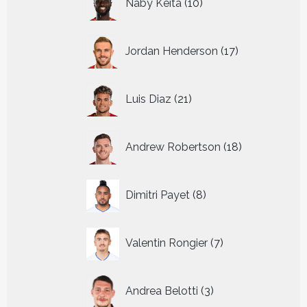
Naby Keita
10
producten
17
Jordan Henderson
17
producten
21
Luis Diaz
21
producten
18
Andrew Robertson
18
producten
8
Dimitri Payet
8
producten
7
Valentin Rongier
7
producten
3
Andrea Belotti
3
producten