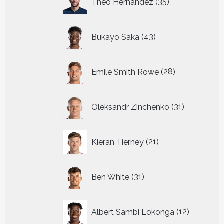
Theo Hernandez
35
producten
43
Bukayo Saka
43
producten
28
Emile Smith Rowe
28
producten
31
Oleksandr Zinchenko
31
producten
21
Kieran Tierney
21
producten
31
Ben White
31
producten
12
Albert Sambi Lokonga
12
producte