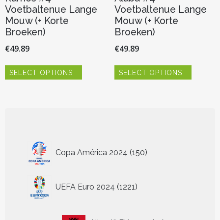
Voetbaltenue Lange
Voetbaltenue Lange
Mouw (+ Korte
Mouw (+ Korte
Broeken)
Broeken)
€
49.89
€
49.89
Dit
Dit
SELECT OPTIONS
SELECT OPTIONS
product
product
heeft
heeft
meerdere
meerder
variaties.
variaties.
Deze
Deze
optie
optie
kan
kan
150
gekozen
gekozen
Copa América 2024
150
worden
worden
producten
op
op
de
de
1221
UEFA Euro 2024
1221
productpagina
productp
producten
13