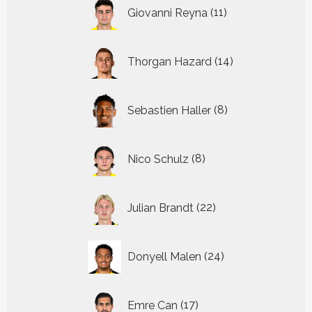
11
Giovanni Reyna
11
producten
14
Thorgan Hazard
14
producten
8
Sebastien Haller
8
producten
8
Nico Schulz
8
producten
22
Julian Brandt
22
producten
24
Donyell Malen
24
producten
17
Emre Can
17