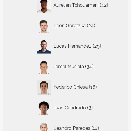
42
Aurelien Tchouameni
42
producten
24
Leon Goretzka
24
producten
29
Lucas Hernandez
29
producten
34
Jamal Musiala
34
producten
16
Federico Chiesa
16
producten
3
Juan Cuadrado
3
producten
12
Leandro Paredes
12