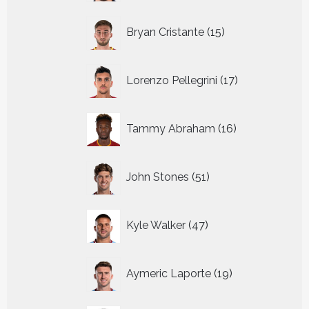
15
Bryan Cristante
15
producten
17
Lorenzo Pellegrini
17
producten
16
Tammy Abraham
16
producten
51
John Stones
51
producten
47
Kyle Walker
47
producten
19
Aymeric Laporte
19
producten