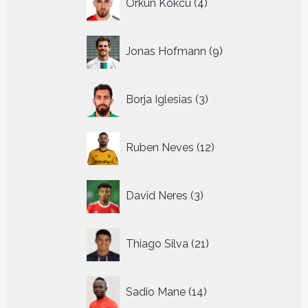
Orkun Kokcu
4
producten
9
Jonas Hofmann
9
producten
3
Borja Iglesias
3
producten
12
Ruben Neves
12
producten
3
David Neres
3
producten
21
Thiago Silva
21
producten
14
Sadio Mane
14
producten