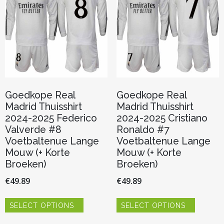
worden
gekozen
op
worden
de
op
productp
de
productpagina
Goedkope Real
Goedkope Real
Madrid Thuisshirt
Madrid Thuisshirt
2024-2025 Federico
2024-2025 Cristiano
Valverde #8
Ronaldo #7
Voetbaltenue Lange
Voetbaltenue Lange
Mouw (+ Korte
Mouw (+ Korte
Broeken)
Broeken)
€
49.89
€
49.89
Dit
Dit
SELECT OPTIONS
SELECT OPTIONS
product
product
heeft
heeft