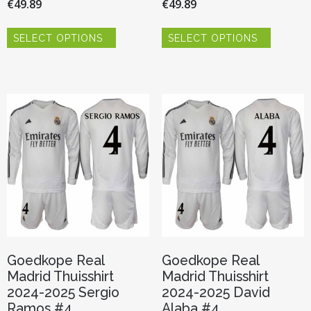
€
49.89
€
49.89
Dit
Dit
SELECT OPTIONS
SELECT OPTIONS
product
product
heeft
heeft
meerdere
meerder
variaties.
variaties.
Deze
Deze
optie
optie
kan
kan
gekozen
gekozen
worden
worden
op
op
de
de
productpagina
productp
Goedkope Real
Goedkope Real
Madrid Thuisshirt
Madrid Thuisshirt
2024-2025 Sergio
2024-2025 David
Ramos #4
Alaba #4