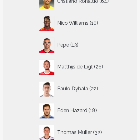
Cristiano Ronaldo
64
producten
10
Nico Williams
10
producten
13
Pepe
13
producten
26
Matthijs de Ligt
26
producten
22
Paulo Dybala
22
producten
18
Eden Hazard
18
producten
32
Thomas Muller
32
producten