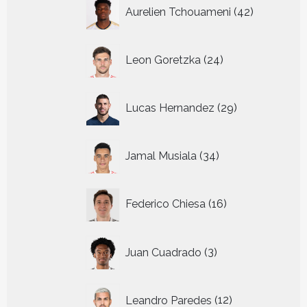
42
Aurelien Tchouameni
42
producten
24
Leon Goretzka
24
producten
29
Lucas Hernandez
29
producten
34
Jamal Musiala
34
producten
16
Federico Chiesa
16
producten
3
Juan Cuadrado
3
producten
12
Leandro Paredes
12