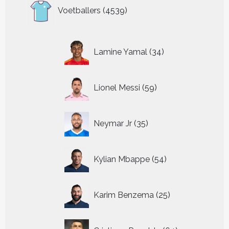
4539
Voetballers
4539
producten
34
Lamine Yamal
34
producten
59
Lionel Messi
59
producten
35
Neymar Jr
35
producten
54
Kylian Mbappe
54
producten
25
Karim Benzema
25
producten
64