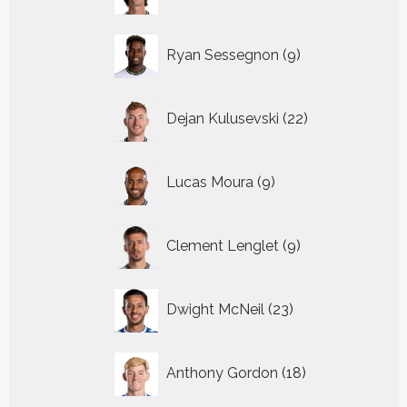
producten
9
Ryan Sessegnon
9
producten
22
Dejan Kulusevski
22
producten
9
Lucas Moura
9
producten
9
Clement Lenglet
9
producten
23
Dwight McNeil
23
producten
18
Anthony Gordon
18
producten