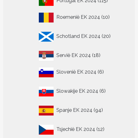
Portugal EK 2024
115
producten
10
Roemenië EK 2024
10
producten
20
Schotland EK 2024
20
producten
18
Servië EK 2024
18
producten
6
Slovenië EK 2024
6
producten
6
Slowakije EK 2024
6
producten
94
Spanje EK 2024
94
producten
12
Tsjechië EK 2024
12
producten