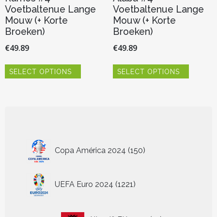
Voetbaltenue Lange
Voetbaltenue Lange
Mouw (+ Korte
Mouw (+ Korte
Broeken)
Broeken)
€
49.89
€
49.89
Dit
Dit
SELECT OPTIONS
SELECT OPTIONS
product
product
heeft
heeft
meerdere
meerder
variaties.
variaties.
Deze
Deze
optie
optie
kan
kan
150
gekozen
gekozen
Copa América 2024
150
worden
worden
producten
op
op
de
de
1221
UEFA Euro 2024
1221
productpagina
productp
producten
13