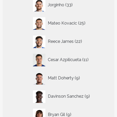
33
Jorginho
33
producten
25
Mateo Kovacic
25
producten
22
Reece James
22
producten
11
Cesar Azpilicueta
11
producten
9
Matt Doherty
9
producten
9
Davinson Sanchez
9
producten
9
Bryan Gil
9