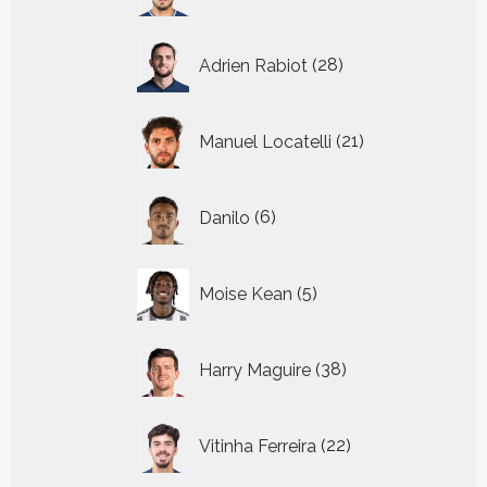
producten
28
Adrien Rabiot
28
producten
21
Manuel Locatelli
21
producten
6
Danilo
6
producten
5
Moise Kean
5
producten
38
Harry Maguire
38
producten
22
Vitinha Ferreira
22
producten