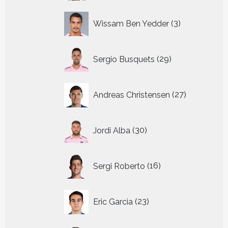
3
Wissam Ben Yedder
3
producten
29
Sergio Busquets
29
producten
27
Andreas Christensen
27
producten
30
Jordi Alba
30
producten
16
Sergi Roberto
16
producten
23
Eric Garcia
23
producten