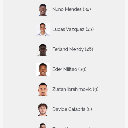
32
Nuno Mendes
32
producten
23
Lucas Vazquez
23
producten
26
Ferland Mendy
26
producten
39
Eder Militao
39
producten
9
Zlatan Ibrahimovic
9
producten
5
Davide Calabria
5
producten
35