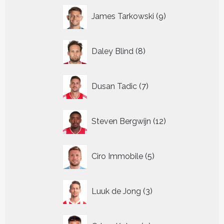
9
James Tarkowski
9
producten
8
Daley Blind
8
producten
7
Dusan Tadic
7
producten
12
Steven Bergwijn
12
producten
5
Ciro Immobile
5
producten
3
Luuk de Jong
3
producten
4