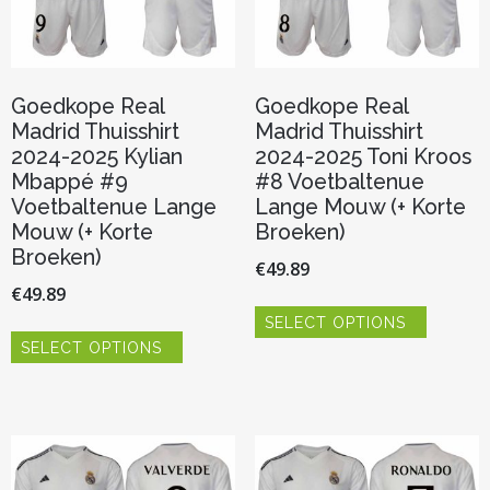
productpagina
productp
Goedkope Real
Goedkope Real
Madrid Thuisshirt
Madrid Thuisshirt
2024-2025 Kylian
2024-2025 Toni Kroos
Mbappé #9
#8 Voetbaltenue
Voetbaltenue Lange
Lange Mouw (+ Korte
Mouw (+ Korte
Broeken)
Broeken)
€
49.89
€
49.89
Dit
SELECT OPTIONS
product
Dit
heeft
SELECT OPTIONS
product
meerder
heeft
variaties.
meerdere
Deze
variaties.
optie
Deze
kan
optie
gekozen
kan