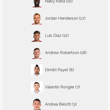
Naby Keita
10
producten
17
Jordan Henderson
17
producten
21
Luis Diaz
21
producten
18
Andrew Robertson
18
producten
8
Dimitri Payet
8
producten
7
Valentin Rongier
7
producten
3
Andrea Belotti
3
producten