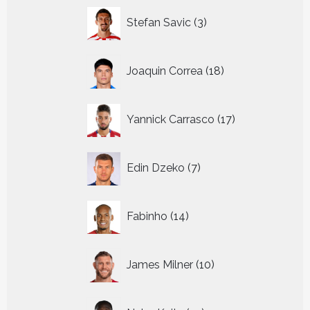
3
Stefan Savic
3
producten
18
Joaquin Correa
18
producten
17
Yannick Carrasco
17
producten
7
Edin Dzeko
7
producten
14
Fabinho
14
producten
10
James Milner
10
producten
10