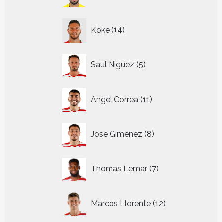
producten
14
Koke
14
producten
5
Saul Niguez
5
producten
11
Angel Correa
11
producten
8
Jose Gimenez
8
producten
7
Thomas Lemar
7
producten
12
Marcos Llorente
12
producten