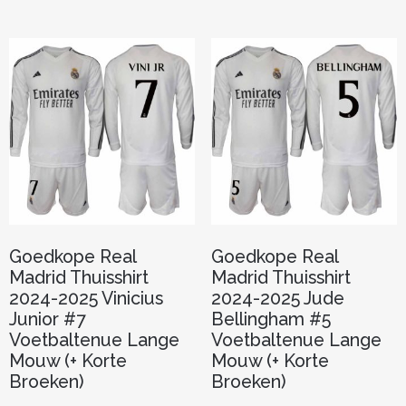
meerdere
meerder
variaties.
variaties.
Deze
Deze
optie
optie
kan
kan
gekozen
gekozen
worden
worden
op
op
de
de
productpagina
productp
Goedkope Real
Goedkope Real
Madrid Thuisshirt
Madrid Thuisshirt
2024-2025 Vinicius
2024-2025 Jude
Junior #7
Bellingham #5
Voetbaltenue Lange
Voetbaltenue Lange
Mouw (+ Korte
Mouw (+ Korte
Broeken)
Broeken)