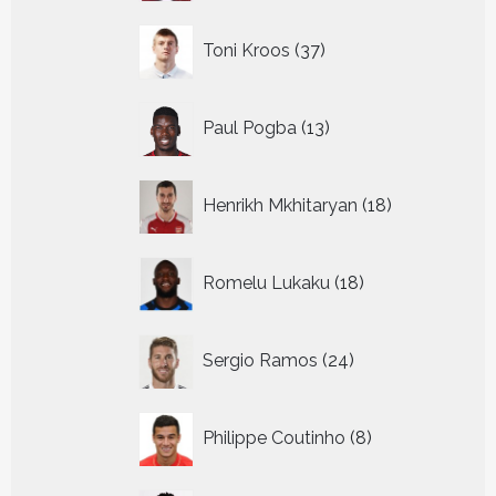
37
Toni Kroos
37
producten
13
Paul Pogba
13
producten
18
Henrikh Mkhitaryan
18
producten
18
Romelu Lukaku
18
producten
24
Sergio Ramos
24
producten
8
Philippe Coutinho
8
producten