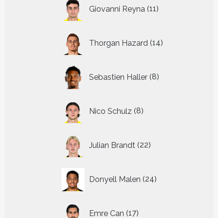
11
Giovanni Reyna
11
producten
14
Thorgan Hazard
14
producten
8
Sebastien Haller
8
producten
8
Nico Schulz
8
producten
22
Julian Brandt
22
producten
24
Donyell Malen
24
producten
17
Emre Can
17