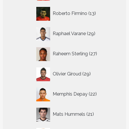
13
Roberto Firmino
13
producten
29
Raphael Varane
29
producten
27
Raheem Sterling
27
producten
29
Olivier Giroud
29
producten
22
Memphis Depay
22
producten
21
Mats Hummels
21
producten