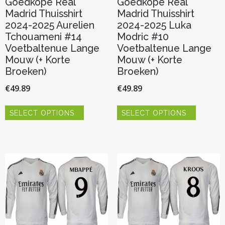
Goedkope Real
Goedkope Real
Madrid Thuisshirt
Madrid Thuisshirt
2024-2025 Aurelien
2024-2025 Luka
Tchouameni #14
Modric #10
Voetbaltenue Lange
Voetbaltenue Lange
Mouw (+ Korte
Mouw (+ Korte
Broeken)
Broeken)
€
49.89
€
49.89
Dit
Dit
SELECT OPTIONS
SELECT OPTIONS
product
product
heeft
heeft
meerdere
meerder
variaties.
variaties.
Deze
Deze
optie
optie
kan
kan
gekozen
gekozen
worden
worden
op
op
de
de