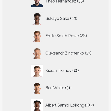
Theo Hernandez
35
producten
43
Bukayo Saka
43
producten
28
Emile Smith Rowe
28
producten
31
Oleksandr Zinchenko
31
producten
21
Kieran Tierney
21
producten
31
Ben White
31
producten
12
Albert Sambi Lokonga
12
producte