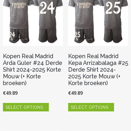
gekozen
gekozen
worden
worden
op
op
de
de
productpagina
productp
Kopen Real Madrid
Kopen Real Madrid
Arda Guler #24 Derde
Kepa Arrizabalaga #25
Shirt 2024-2025 Korte
Derde Shirt 2024-
Mouw (+ Korte
2025 Korte Mouw (+
broeken)
Korte broeken)
€
49.89
€
49.89
Dit
Dit
SELECT OPTIONS
SELECT OPTIONS
product
product
heeft
heeft
meerdere
meerder
variaties.
variaties.