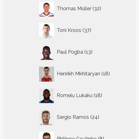
32
Thomas Muller
32
producten
37
Toni Kroos
37
producten
13
Paul Pogba
13
producten
18
Henrikh Mkhitaryan
18
producten
18
Romelu Lukaku
18
producten
24
Sergio Ramos
24
producten
8
Philippe Coutinho
8