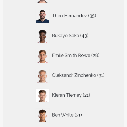
35
Theo Hernandez
35
producten
43
Bukayo Saka
43
producten
28
Emile Smith Rowe
28
producten
31
Oleksandr Zinchenko
31
producten
21
Kieran Tierney
21
producten
31
Ben White
31
producten