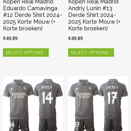
Kopen Real Madrid
Kopen Real Madrid
Eduardo Camavinga
Andriy Lunin #13
#12 Derde Shirt 2024-
Derde Shirt 2024-
2025 Korte Mouw (+
2025 Korte Mouw (+
Korte broeken)
Korte broeken)
€
49.89
€
49.89
Dit
Dit
SELECT OPTIONS
SELECT OPTIONS
product
product
heeft
heeft
meerdere
meerder
variaties.
variaties.
Deze
Deze
optie
optie
kan
kan
gekozen
gekozen
worden
worden
op
op
de
de
productpagina
productp