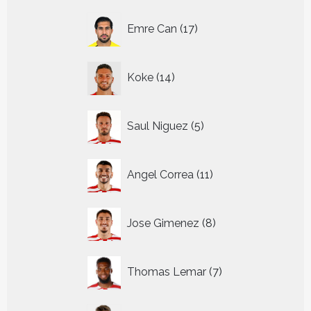
17
Emre Can
17
producten
14
Koke
14
producten
5
Saul Niguez
5
producten
11
Angel Correa
11
producten
8
Jose Gimenez
8
producten
7
Thomas Lemar
7
producten