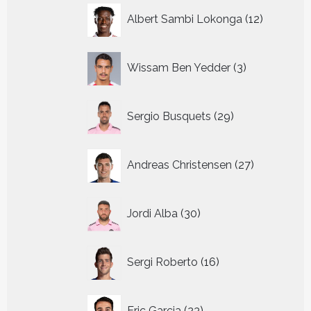
12
Albert Sambi Lokonga
12
producte
3
Wissam Ben Yedder
3
producten
29
Sergio Busquets
29
producten
27
Andreas Christensen
27
producten
30
Jordi Alba
30
producten
16
Sergi Roberto
16
producten
23
Eric Garcia
23