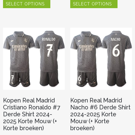
SELECT OPTIONS
SELECT OPTIONS
product
product
heeft
heeft
meerdere
meerder
variaties.
variaties.
Deze
Deze
optie
optie
kan
kan
gekozen
gekozen
worden
worden
op
op
de
de
productpagina
productp
Kopen Real Madrid
Kopen Real Madrid
Cristiano Ronaldo #7
Nacho #6 Derde Shirt
Derde Shirt 2024-
2024-2025 Korte
2025 Korte Mouw (+
Mouw (+ Korte
Korte broeken)
broeken)