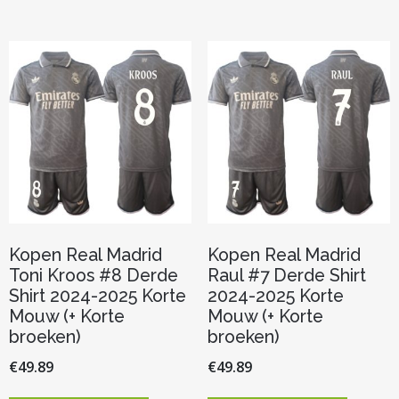
meerdere
meerder
variaties.
variaties.
Deze
Deze
optie
optie
kan
kan
gekozen
gekozen
worden
worden
op
op
de
de
productpagina
productp
Kopen Real Madrid
Kopen Real Madrid
Toni Kroos #8 Derde
Raul #7 Derde Shirt
Shirt 2024-2025 Korte
2024-2025 Korte
Mouw (+ Korte
Mouw (+ Korte
broeken)
broeken)
€
49.89
€
49.89
Dit
Dit