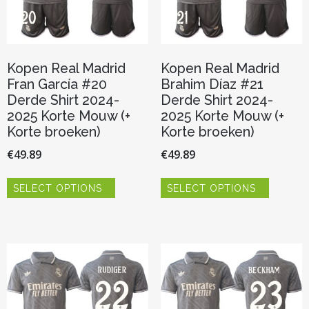
productpagina
productp
Kopen Real Madrid
Kopen Real Madrid
Fran García #20
Brahim Díaz #21
Derde Shirt 2024-
Derde Shirt 2024-
2025 Korte Mouw (+
2025 Korte Mouw (+
Korte broeken)
Korte broeken)
€
49.89
€
49.89
Dit
Dit
SELECT OPTIONS
SELECT OPTIONS
product
product
heeft
heeft
meerdere
meerder
variaties.
variaties.
Deze
Deze
optie
optie
kan
kan
gekozen
gekozen
worden
worden