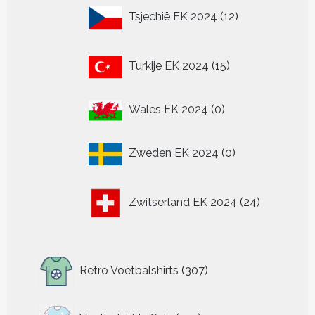
12
Tsjechië EK 2024
12
producten
15
Turkije EK 2024
15
producten
0
Wales EK 2024
0
producten
0
Zweden EK 2024
0
producten
24
Zwitserland EK 2024
24
producten
307
Retro Voetbalshirts
307
producten
319