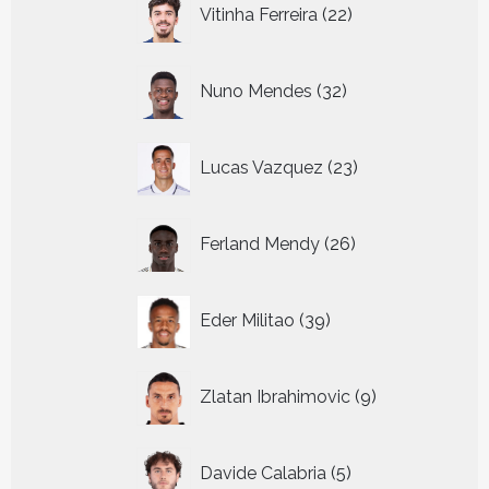
22
Vitinha Ferreira
22
producten
32
Nuno Mendes
32
producten
23
Lucas Vazquez
23
producten
26
Ferland Mendy
26
producten
39
Eder Militao
39
producten
9
Zlatan Ibrahimovic
9
producten
5
Davide Calabria
5
producten