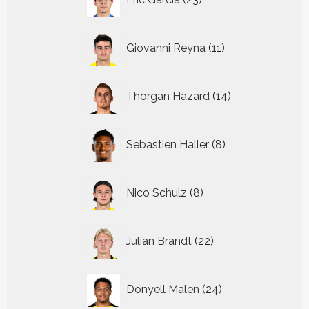
producten
11
Giovanni Reyna
11
producten
14
Thorgan Hazard
14
producten
8
Sebastien Haller
8
producten
8
Nico Schulz
8
producten
22
Julian Brandt
22
producten
24
Donyell Malen
24
producten