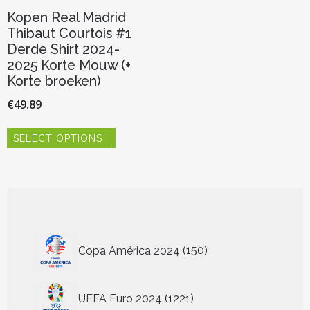
Kopen Real Madrid
Thibaut Courtois #1
Derde Shirt 2024-
2025 Korte Mouw (+
Korte broeken)
€
49.89
Dit
SELECT OPTIONS
product
heeft
meerdere
variaties.
Deze
optie
kan
150
gekozen
Copa América 2024
150
worden
producten
op
de
1221
UEFA Euro 2024
1221
productpagina
producten