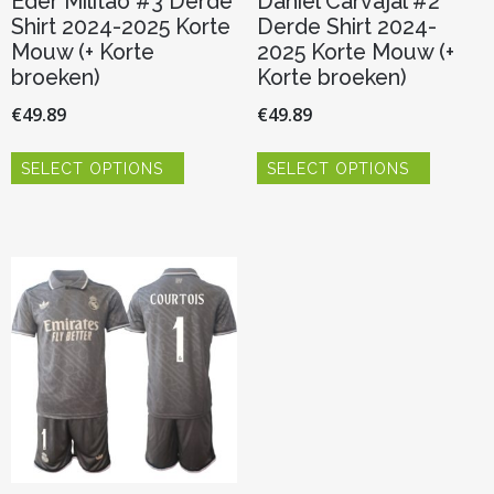
Eder Militao #3 Derde
Daniel Carvajal #2
Shirt 2024-2025 Korte
Derde Shirt 2024-
Mouw (+ Korte
2025 Korte Mouw (+
broeken)
Korte broeken)
€
49.89
€
49.89
Dit
Dit
SELECT OPTIONS
SELECT OPTIONS
product
product
heeft
heeft
meerdere
meerder
variaties.
variaties.
Deze
Deze
optie
optie
kan
kan
gekozen
gekozen
worden
worden
op
op
de
de
productpagina
productp