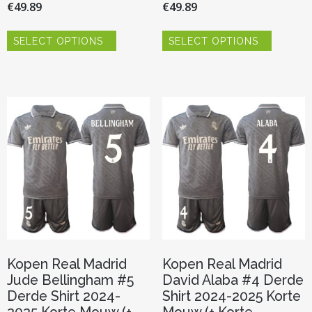
€
49.89
€
49.89
Dit
Dit
SELECT OPTIONS
SELECT OPTIONS
product
product
heeft
heeft
meerdere
meerder
variaties.
variaties.
Deze
Deze
optie
optie
kan
kan
gekozen
gekozen
worden
worden
op
op
de
de
productpagina
productp
Kopen Real Madrid
Kopen Real Madrid
Jude Bellingham #5
David Alaba #4 Derde
Derde Shirt 2024-
Shirt 2024-2025 Korte