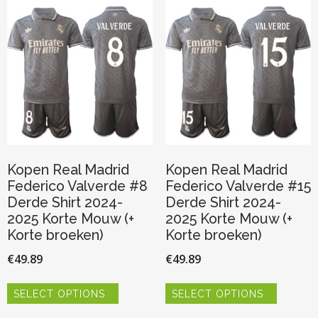
Deze
Deze
optie
optie
kan
kan
gekozen
gekozen
worden
worden
op
op
de
de
productpagina
productp
Kopen Real Madrid
Kopen Real Madrid
Federico Valverde #8
Federico Valverde #15
Derde Shirt 2024-
Derde Shirt 2024-
2025 Korte Mouw (+
2025 Korte Mouw (+
Korte broeken)
Korte broeken)
€
49.89
€
49.89
Dit
Dit
SELECT OPTIONS
SELECT OPTIONS
product
product
heeft
heeft