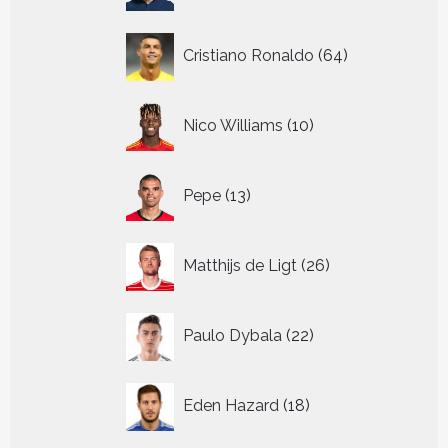
64
Cristiano Ronaldo
64
producten
10
Nico Williams
10
producten
13
Pepe
13
producten
26
Matthijs de Ligt
26
producten
22
Paulo Dybala
22
producten
18
Eden Hazard
18
producten