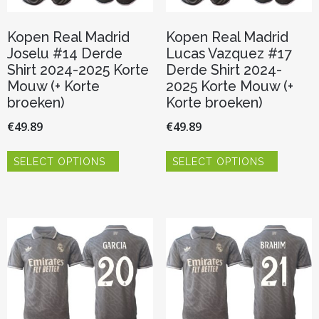
Kopen Real Madrid
Kopen Real Madrid
Joselu #14 Derde
Lucas Vazquez #17
Shirt 2024-2025 Korte
Derde Shirt 2024-
Mouw (+ Korte
2025 Korte Mouw (+
broeken)
Korte broeken)
€
49.89
€
49.89
Dit
Dit
SELECT OPTIONS
SELECT OPTIONS
product
product
heeft
heeft
meerdere
meerder
variaties.
variaties.
Deze
Deze
optie
optie
kan
kan
gekozen
gekozen
worden
worden
op
op
de
de