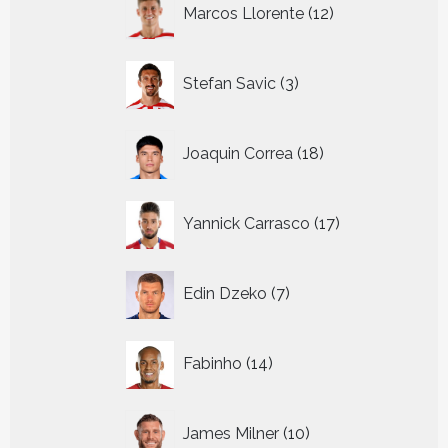
12
Marcos Llorente
12
producten
3
Stefan Savic
3
producten
18
Joaquin Correa
18
producten
17
Yannick Carrasco
17
producten
7
Edin Dzeko
7
producten
14
Fabinho
14
producten
10
James Milner
10
producten