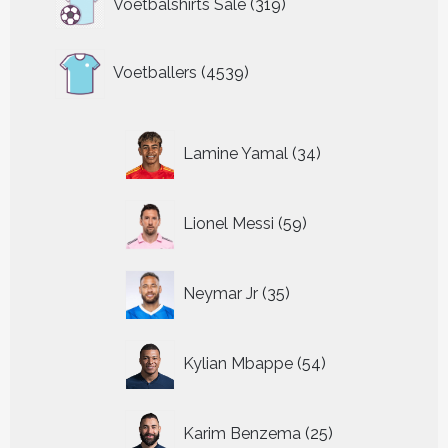
Voetbalshirts Sale
319
producten
4539
Voetballers
4539
producten
34
Lamine Yamal
34
producten
59
Lionel Messi
59
producten
35
Neymar Jr
35
producten
54
Kylian Mbappe
54
producten
25
Karim Benzema
25
producten