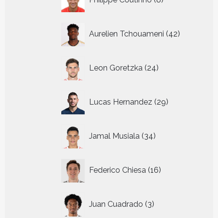
producten
42
Aurelien Tchouameni
42
producten
24
Leon Goretzka
24
producten
29
Lucas Hernandez
29
producten
34
Jamal Musiala
34
producten
16
Federico Chiesa
16
producten
3
Juan Cuadrado
3
producten