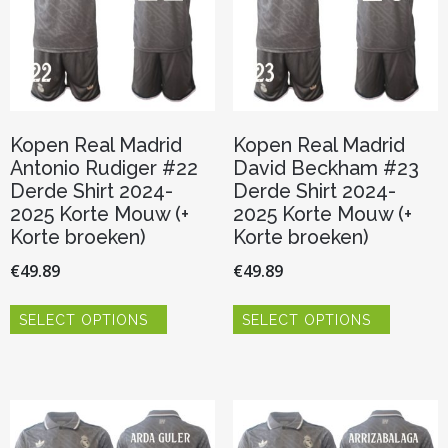
op
op
de
de
productpagina
productp
Kopen Real Madrid
Kopen Real Madrid
Antonio Rudiger #22
David Beckham #23
Derde Shirt 2024-
Derde Shirt 2024-
2025 Korte Mouw (+
2025 Korte Mouw (+
Korte broeken)
Korte broeken)
€
49.89
€
49.89
Dit
Dit
SELECT OPTIONS
SELECT OPTIONS
product
product
heeft
heeft
meerdere
meerder
variaties.
variaties.
Deze
Deze
optie
optie
kan
kan