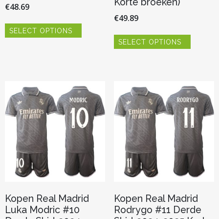
Korte broeken)
€
48.69
€
49.89
Dit
SELECT OPTIONS
product
Dit
heeft
SELECT OPTIONS
product
meerdere
heeft
variaties.
meerder
Deze
variaties.
optie
Deze
kan
optie
gekozen
kan
worden
gekozen
op
worden
de
op
productpagina
de
productp
Kopen Real Madrid
Kopen Real Madrid
Luka Modric #10
Rodrygo #11 Derde