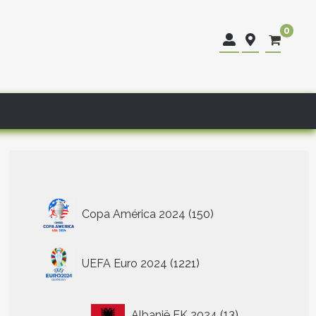
0
150
Copa América 2024
150
producten
1221
UEFA Euro 2024
1221
producten
13
Albanië EK 2024
13