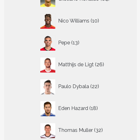
producten
10
Nico Williams
10
producten
13
Pepe
13
producten
26
Matthijs de Ligt
26
producten
22
Paulo Dybala
22
producten
18
Eden Hazard
18
producten
32
Thomas Muller
32
producten