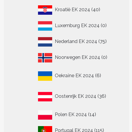
40
Kroatië EK 2024
40
producten
0
Luxemburg EK 2024
0
producten
75
Nederland EK 2024
75
producten
0
Noorwegen EK 2024
0
producten
6
Oekraïne EK 2024
6
producten
36
Oostenrijk EK 2024
36
producten
14
Polen EK 2024
14
producten
115
Portugal EK 2024
115