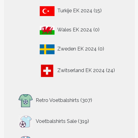
15
Turkije EK 2024
15
producten
0
Wales EK 2024
0
producten
0
Zweden EK 2024
0
producten
24
Zwitserland EK 2024
24
producten
307
Retro Voetbalshirts
307
producten
319
Voetbalshirts Sale
319
producten