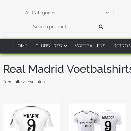
Skip
to
|
content
HOME
CLUBSHIRTS
VOETBALLERS
RETRO 
Real Madrid Voetbalshir
Gesorteerd
Toont alle 2 resultaten
op
nieuwste