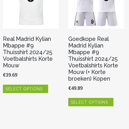
Real Madrid Kylian
Goedkope Real
Mbappe #9
Madrid Kylian
Thuisshirt 2024/25
Mbappe #9
Voetbalshirts Korte
Thuisshirt 2024/25
Mouw
Voetbalshirts Korte
Mouw (+ Korte
€
39.69
broeken) Kopen
Dit
€
49.89
SELECT OPTIONS
product
heeft
Dit
meerdere
SELECT OPTIONS
product
variaties.
heeft
Deze
meerde
optie
variaties.
kan
Deze