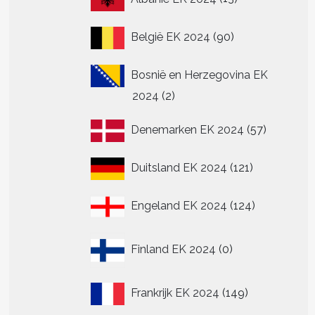
producten
90
België EK 2024
90
producten
Bosnië en Herzegovina EK
2
2024
2
producten
57
Denemarken EK 2024
57
producte
121
Duitsland EK 2024
121
producten
124
Engeland EK 2024
124
producten
0
Finland EK 2024
0
producten
149
Frankrijk EK 2024
149
producten