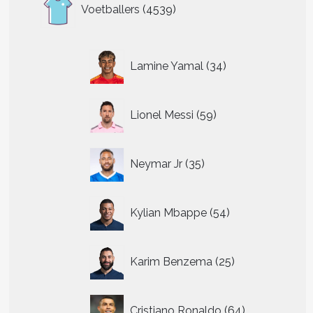
4539
Voetballers
4539
producten
34
Lamine Yamal
34
producten
59
Lionel Messi
59
producten
35
Neymar Jr
35
producten
54
Kylian Mbappe
54
producten
25
Karim Benzema
25
producten
64
Cristiano Ronaldo
64