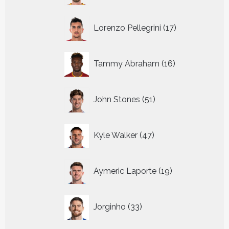
17
Lorenzo Pellegrini
17
producten
16
Tammy Abraham
16
producten
51
John Stones
51
producten
47
Kyle Walker
47
producten
19
Aymeric Laporte
19
producten
33
Jorginho
33
producten