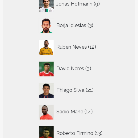
Jonas Hofmann
9
producten
3
Borja Iglesias
3
producten
12
Ruben Neves
12
producten
3
David Neres
3
producten
21
Thiago Silva
21
producten
14
Sadio Mane
14
producten
13
Roberto Firmino
13
producten