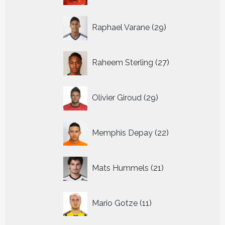
29
Raphael Varane
29
producten
27
Raheem Sterling
27
producten
29
Olivier Giroud
29
producten
22
Memphis Depay
22
producten
21
Mats Hummels
21
producten
11
Mario Gotze
11
producten