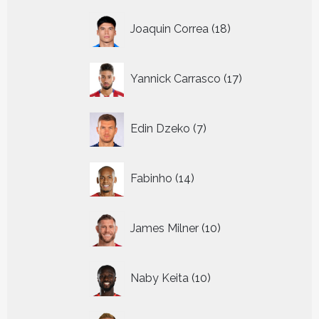
18
Joaquin Correa
18
producten
17
Yannick Carrasco
17
producten
7
Edin Dzeko
7
producten
14
Fabinho
14
producten
10
James Milner
10
producten
10
Naby Keita
10
producten
17