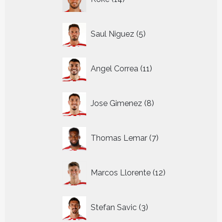
producten
5
Saul Niguez
5
producten
11
Angel Correa
11
producten
8
Jose Gimenez
8
producten
7
Thomas Lemar
7
producten
12
Marcos Llorente
12
producten
3
Stefan Savic
3
producten