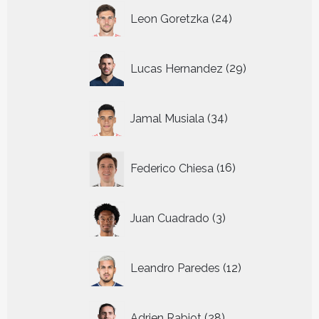
24
Leon Goretzka
24
producten
29
Lucas Hernandez
29
producten
34
Jamal Musiala
34
producten
16
Federico Chiesa
16
producten
3
Juan Cuadrado
3
producten
12
Leandro Paredes
12
producten
28
Adrien Rabiot
28