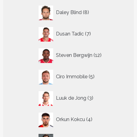
8
Daley Blind
8
producten
7
Dusan Tadic
7
producten
12
Steven Bergwijn
12
producten
5
Ciro Immobile
5
producten
3
Luuk de Jong
3
producten
4
Orkun Kokcu
4
producten
9