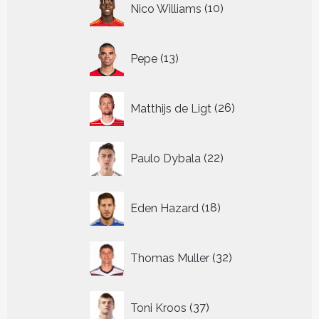
Nico Williams
10
producten
13
Pepe
13
producten
26
Matthijs de Ligt
26
producten
22
Paulo Dybala
22
producten
18
Eden Hazard
18
producten
32
Thomas Muller
32
producten
37
Toni Kroos
37
producten