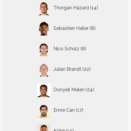
14
Thorgan Hazard
14
producten
8
Sebastien Haller
8
producten
8
Nico Schulz
8
producten
22
Julian Brandt
22
producten
24
Donyell Malen
24
producten
17
Emre Can
17
producten
14
Koke
14