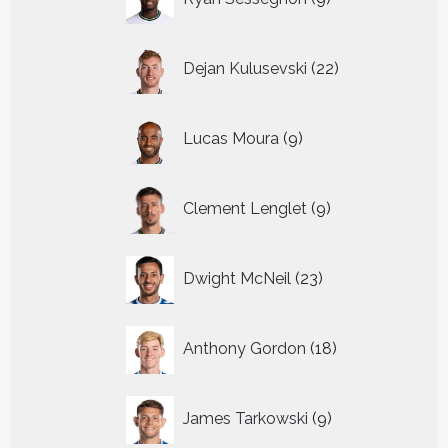
producten
22
Dejan Kulusevski
22
producten
9
Lucas Moura
9
producten
9
Clement Lenglet
9
producten
23
Dwight McNeil
23
producten
18
Anthony Gordon
18
producten
9
James Tarkowski
9
producten