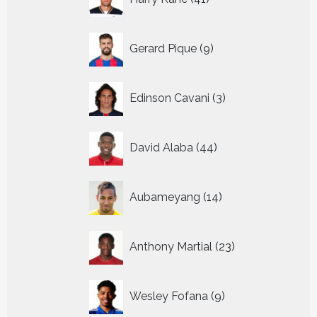
producten
9
Gerard Pique
9
producten
3
Edinson Cavani
3
producten
44
David Alaba
44
producten
14
Aubameyang
14
producten
23
Anthony Martial
23
producten
9
Wesley Fofana
9
producten