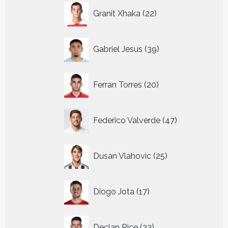
22
Granit Xhaka
22
producten
39
Gabriel Jesus
39
producten
20
Ferran Torres
20
producten
47
Federico Valverde
47
producten
25
Dusan Vlahovic
25
producten
17
Diogo Jota
17
producten
33
Declan Rice
33