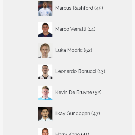
45
Marcus Rashford
45
producten
14
Marco Verratti
14
producten
52
Luka Modric
52
producten
13
Leonardo Bonucci
13
producten
52
Kevin De Bruyne
52
producten
47
Ilkay Gundogan
47
producten
41
Harry Kane
41