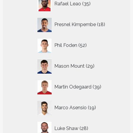
Rafael Leao
35
producten
18
Presnel Kimpembe
18
producten
52
Phil Foden
52
producten
29
Mason Mount
29
producten
39
Martin Odegaard
39
producten
19
Marco Asensio
19
producten
28
Luke Shaw
28
producten