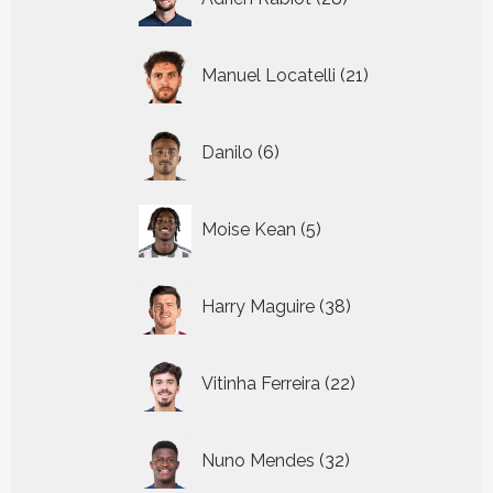
producten
21
Manuel Locatelli
21
producten
6
Danilo
6
producten
5
Moise Kean
5
producten
38
Harry Maguire
38
producten
22
Vitinha Ferreira
22
producten
32
Nuno Mendes
32
producten