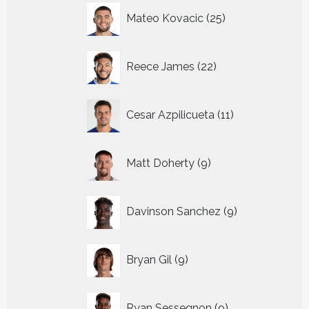
25
Mateo Kovacic
25
producten
22
Reece James
22
producten
11
Cesar Azpilicueta
11
producten
9
Matt Doherty
9
producten
9
Davinson Sanchez
9
producten
9
Bryan Gil
9
producten
9
Ryan Sessegnon
9