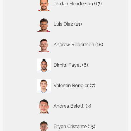
Jordan Henderson
17
producten
21
Luis Diaz
21
producten
18
Andrew Robertson
18
producten
8
Dimitri Payet
8
producten
7
Valentin Rongier
7
producten
3
Andrea Belotti
3
producten
15
Bryan Cristante
15
producten