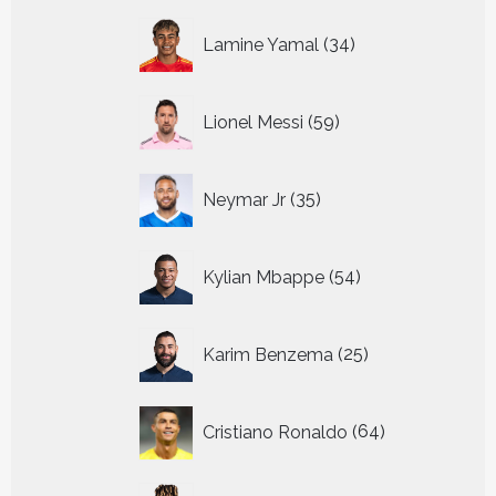
34
Lamine Yamal
34
producten
59
Lionel Messi
59
producten
35
Neymar Jr
35
producten
54
Kylian Mbappe
54
producten
25
Karim Benzema
25
producten
64
Cristiano Ronaldo
64
producten
10