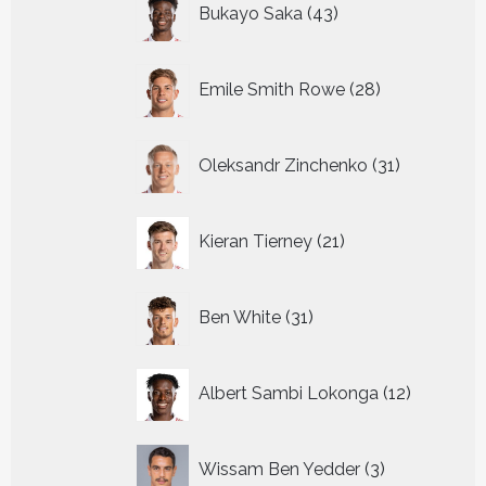
Bukayo Saka
43
producten
28
Emile Smith Rowe
28
producten
31
Oleksandr Zinchenko
31
producten
21
Kieran Tierney
21
producten
31
Ben White
31
producten
12
Albert Sambi Lokonga
12
producte
3
Wissam Ben Yedder
3
producten