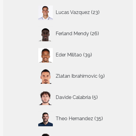
23
Lucas Vazquez
23
producten
26
Ferland Mendy
26
producten
39
Eder Militao
39
producten
9
Zlatan Ibrahimovic
9
producten
5
Davide Calabria
5
producten
35
Theo Hernandez
35
producten
43