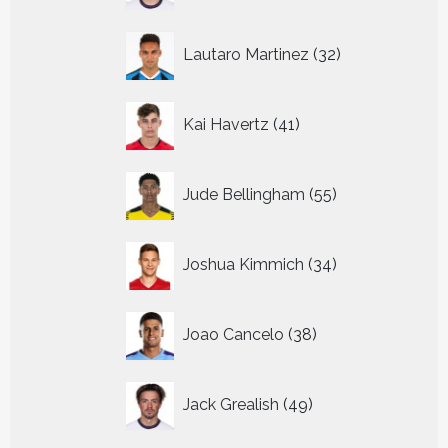
32
Lautaro Martinez
32
producten
41
Kai Havertz
41
producten
55
Jude Bellingham
55
producten
34
Joshua Kimmich
34
producten
38
Joao Cancelo
38
producten
49
Jack Grealish
49
producten