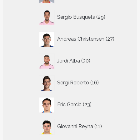
29
Sergio Busquets
29
producten
27
Andreas Christensen
27
producten
30
Jordi Alba
30
producten
16
Sergi Roberto
16
producten
23
Eric Garcia
23
producten
11
Giovanni Reyna
11
producten