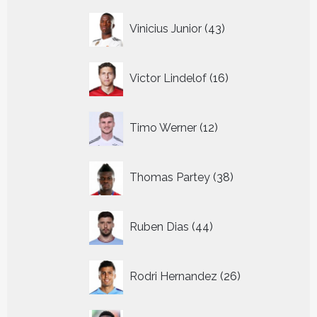
43
Vinicius Junior
43
producten
16
Victor Lindelof
16
producten
12
Timo Werner
12
producten
38
Thomas Partey
38
producten
44
Ruben Dias
44
producten
26
Rodri Hernandez
26
producten
35