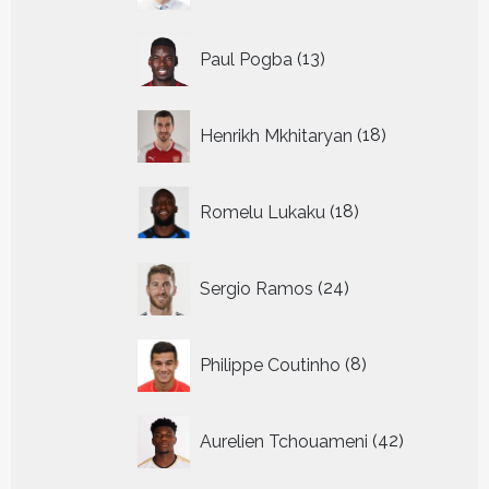
13
Paul Pogba
13
producten
18
Henrikh Mkhitaryan
18
producten
18
Romelu Lukaku
18
producten
24
Sergio Ramos
24
producten
8
Philippe Coutinho
8
producten
42
Aurelien Tchouameni
42
producten