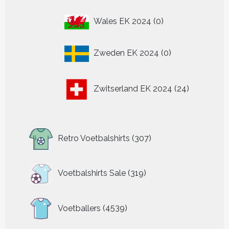
0
Wales EK 2024
0
producten
0
Zweden EK 2024
0
producten
24
Zwitserland EK 2024
24
producten
307
Retro Voetbalshirts
307
producten
319
Voetbalshirts Sale
319
producten
4539
Voetballers
4539
producten