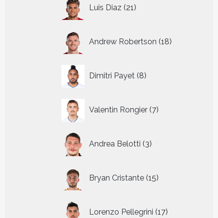
21
Luis Diaz
21
producten
18
Andrew Robertson
18
producten
8
Dimitri Payet
8
producten
7
Valentin Rongier
7
producten
3
Andrea Belotti
3
producten
15
Bryan Cristante
15
producten
17
Lorenzo Pellegrini
17
producten