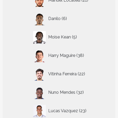
Manuel Locatelli
21
producten
6
Danilo
6
producten
5
Moise Kean
5
producten
38
Harry Maguire
38
producten
22
Vitinha Ferreira
22
producten
32
Nuno Mendes
32
producten
23
Lucas Vazquez
23
producten