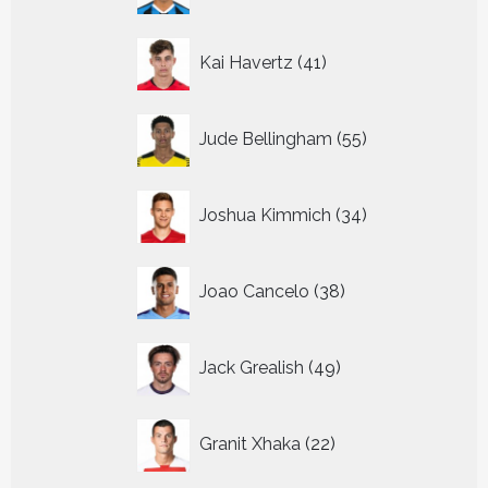
41
Kai Havertz
41
producten
55
Jude Bellingham
55
producten
34
Joshua Kimmich
34
producten
38
Joao Cancelo
38
producten
49
Jack Grealish
49
producten
22
Granit Xhaka
22
producten