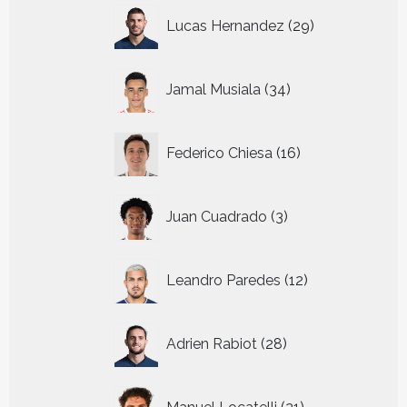
29
Lucas Hernandez
29
producten
34
Jamal Musiala
34
producten
16
Federico Chiesa
16
producten
3
Juan Cuadrado
3
producten
12
Leandro Paredes
12
producten
28
Adrien Rabiot
28
producten
21