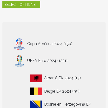
SELECT OPTIONS
product
heeft
meerdere
variaties.
Deze
optie
kan
150
gekozen
Copa América 2024
150
worden
producten
op
de
1221
UEFA Euro 2024
1221
productpagina
producten
13
Albanië EK 2024
13
producten
90
België EK 2024
90
producten
Bosnië en Herzegovina EK