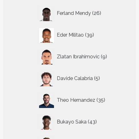
26
Ferland Mendy
26
producten
39
Eder Militao
39
producten
9
Zlatan Ibrahimovic
9
producten
5
Davide Calabria
5
producten
35
Theo Hernandez
35
producten
43
Bukayo Saka
43
producten