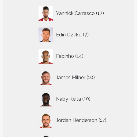
17
Yannick Carrasco
17
producten
7
Edin Dzeko
7
producten
14
Fabinho
14
producten
10
James Milner
10
producten
10
Naby Keita
10
producten
17
Jordan Henderson
17
producten