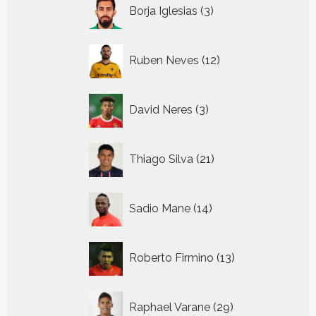
3
Borja Iglesias
3
producten
12
Ruben Neves
12
producten
3
David Neres
3
producten
21
Thiago Silva
21
producten
14
Sadio Mane
14
producten
13
Roberto Firmino
13
producten
29
Raphael Varane
29
producten