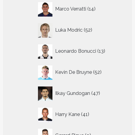
14
Marco Verratti
14
producten
52
Luka Modric
52
producten
13
Leonardo Bonucci
13
producten
52
Kevin De Bruyne
52
producten
47
Ilkay Gundogan
47
producten
41
Harry Kane
41
producten
9