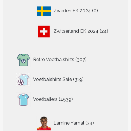
0
Zweden EK 2024
0
producten
24
Zwitserland EK 2024
24
producten
307
Retro Voetbalshirts
307
producten
319
Voetbalshirts Sale
319
producten
4539
Voetballers
4539
producten
34
Lamine Yamal
34
producten