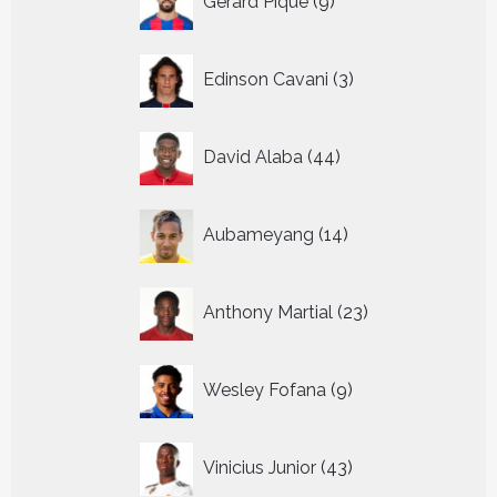
Gerard Pique
9
producten
3
Edinson Cavani
3
producten
44
David Alaba
44
producten
14
Aubameyang
14
producten
23
Anthony Martial
23
producten
9
Wesley Fofana
9
producten
43
Vinicius Junior
43
producten