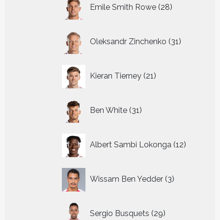
28
Emile Smith Rowe
28
producten
31
Oleksandr Zinchenko
31
producten
21
Kieran Tierney
21
producten
31
Ben White
31
producten
12
Albert Sambi Lokonga
12
producte
3
Wissam Ben Yedder
3
producten
29
Sergio Busquets
29
producten