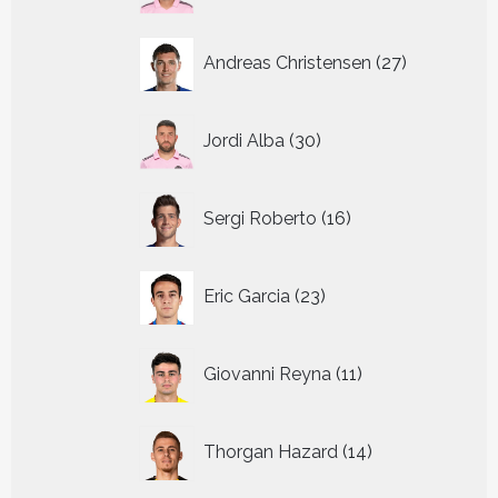
27
Andreas Christensen
27
producten
30
Jordi Alba
30
producten
16
Sergi Roberto
16
producten
23
Eric Garcia
23
producten
11
Giovanni Reyna
11
producten
14
Thorgan Hazard
14
producten