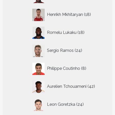
18
Henrikh Mkhitaryan
18
producten
18
Romelu Lukaku
18
producten
24
Sergio Ramos
24
producten
8
Philippe Coutinho
8
producten
42
Aurelien Tchouameni
42
producten
24
Leon Goretzka
24
producten