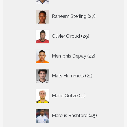
27
Raheem Sterling
27
producten
29
Olivier Giroud
29
producten
22
Memphis Depay
22
producten
21
Mats Hummels
21
producten
11
Mario Gotze
11
producten
45
Marcus Rashford
45
producten