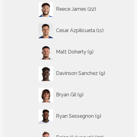
22
Reece James
22
producten
11
Cesar Azpilicueta
11
producten
9
Matt Doherty
9
producten
9
Davinson Sanchez
9
producten
9
Bryan Gil
9
producten
9
Ryan Sessegnon
9
producten
22