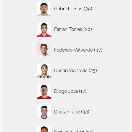
39
Gabriel Jesus
39
producten
20
Ferran Torres
20
producten
47
Federico Valverde
47
producten
25
Dusan Vlahovic
25
producten
17
Diogo Jota
17
producten
33
Declan Rice
33
producten
27