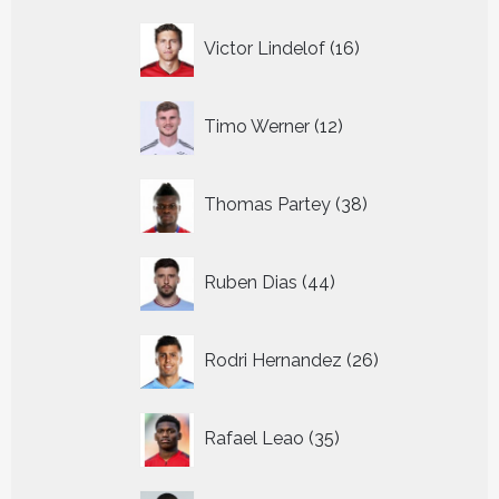
16
Victor Lindelof
16
producten
12
Timo Werner
12
producten
38
Thomas Partey
38
producten
44
Ruben Dias
44
producten
26
Rodri Hernandez
26
producten
35
Rafael Leao
35
producten