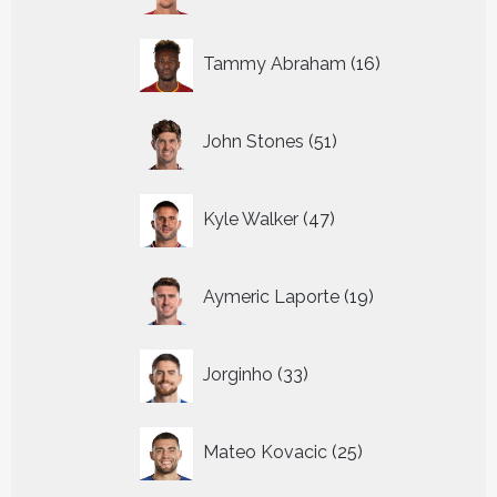
16
Tammy Abraham
16
producten
51
John Stones
51
producten
47
Kyle Walker
47
producten
19
Aymeric Laporte
19
producten
33
Jorginho
33
producten
25
Mateo Kovacic
25
producten