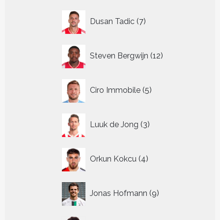
7
Dusan Tadic
7
producten
12
Steven Bergwijn
12
producten
5
Ciro Immobile
5
producten
3
Luuk de Jong
3
producten
4
Orkun Kokcu
4
producten
9
Jonas Hofmann
9
producten