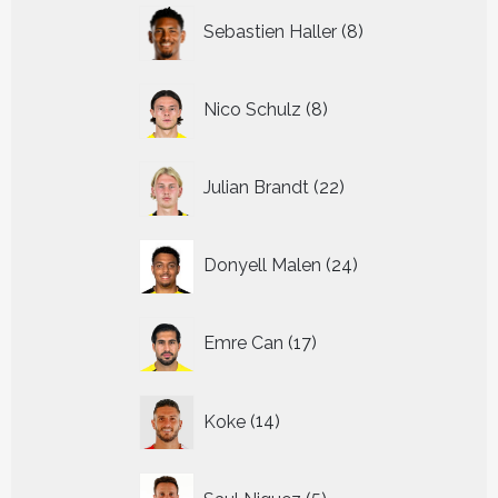
8
Sebastien Haller
8
producten
8
Nico Schulz
8
producten
22
Julian Brandt
22
producten
24
Donyell Malen
24
producten
17
Emre Can
17
producten
14
Koke
14
producten
5