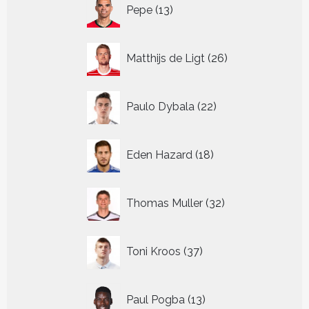
13
Pepe
13
producten
26
Matthijs de Ligt
26
producten
22
Paulo Dybala
22
producten
18
Eden Hazard
18
producten
32
Thomas Muller
32
producten
37
Toni Kroos
37
producten
13
Paul Pogba
13
producten