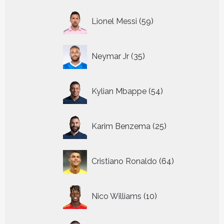
59
Lionel Messi
59
producten
35
Neymar Jr
35
producten
54
Kylian Mbappe
54
producten
25
Karim Benzema
25
producten
64
Cristiano Ronaldo
64
producten
10
Nico Williams
10
producten