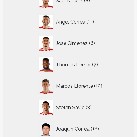
Saul Niguez
5
producten
11
Angel Correa
11
producten
8
Jose Gimenez
8
producten
7
Thomas Lemar
7
producten
12
Marcos Llorente
12
producten
3
Stefan Savic
3
producten
18
Joaquin Correa
18
producten