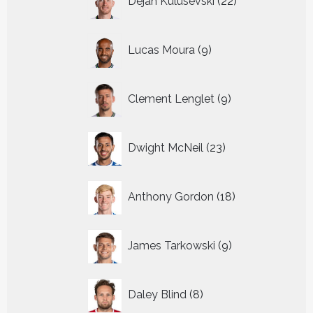
Dejan Kulusevski
22
producten
9
Lucas Moura
9
producten
9
Clement Lenglet
9
producten
23
Dwight McNeil
23
producten
18
Anthony Gordon
18
producten
9
James Tarkowski
9
producten
8
Daley Blind
8
producten