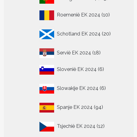
.
producten
10
Roemenië EK 2024
10
producten
n
20
n
Schotland EK 2024
20
producten
18
tpagina
Servië EK 2024
18
producten
6
Slovenië EK 2024
6
producten
6
Slowakije EK 2024
6
producten
94
Spanje EK 2024
94
producten
12
Tsjechië EK 2024
12
producten
t