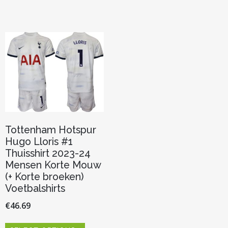
heeft
heeft
meerdere
meerde
variaties.
variaties.
Deze
Deze
optie
optie
kan
kan
gekozen
gekoze
worden
worden
op
op
de
de
productpagina
product
Tottenham Hotspur
Hugo Lloris #1
Thuisshirt 2023-24
Mensen Korte Mouw
(+ Korte broeken)
Voetbalshirts
€
46.69
Dit