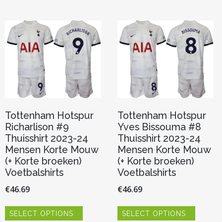
variaties.
meerde
Deze
variaties.
optie
Deze
kan
optie
gekozen
kan
worden
gekoze
op
worden
de
op
productpagina
de
product
Tottenham Hotspur
Tottenham Hotspur
Richarlison #9
Yves Bissouma #8
Thuisshirt 2023-24
Thuisshirt 2023-24
Mensen Korte Mouw
Mensen Korte Mouw
(+ Korte broeken)
(+ Korte broeken)
Voetbalshirts
Voetbalshirts
€
46.69
€
46.69
Dit
Dit
SELECT OPTIONS
SELECT OPTIONS
product
product