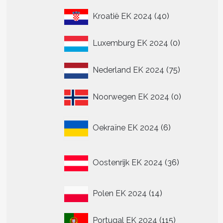
40
Kroatië EK 2024
40
n
producten
n
0
Luxemburg EK 2024
0
producten
tpagina
75
Nederland EK 2024
75
producten
0
Noorwegen EK 2024
0
producten
6
Oekraïne EK 2024
6
producten
36
Oostenrijk EK 2024
36
producten
14
t
Polen EK 2024
14
producten
re
115
Portugal EK 2024
115