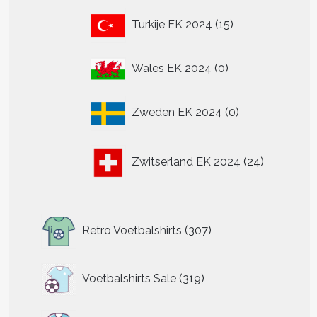
15
re
Turkije EK 2024
15
producten
.
0
Wales EK 2024
0
producten
n
0
n
Zweden EK 2024
0
producten
24
tpagina
Zwitserland EK 2024
24
producten
307
Retro Voetbalshirts
307
producten
319
Voetbalshirts Sale
319
producten