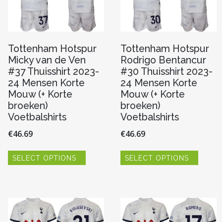
Tottenham Hotspur
Tottenham Hotspur
Micky van de Ven
Rodrigo Bentancur
#37 Thuisshirt 2023-
#30 Thuisshirt 2023-
24 Mensen Korte
24 Mensen Korte
Mouw (+ Korte
Mouw (+ Korte
broeken)
broeken)
Voetbalshirts
Voetbalshirts
€
46.69
€
46.69
Dit
Dit
SELECT OPTIONS
SELECT OPTIONS
product
produc
re
heeft
heeft
meerdere
meerde
variaties.
variaties
Deze
Deze
optie
optie
n
kan
kan