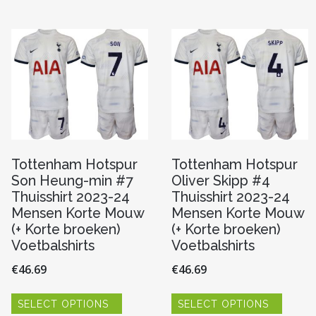
variaties.
variaties
re
Deze
Deze
optie
optie
kan
kan
gekozen
gekoze
worden
worde
n
op
op
de
de
productpagina
produc
pagina
Tottenham Hotspur
Tottenham Hotspur
Son Heung-min #7
Oliver Skipp #4
Thuisshirt 2023-24
Thuisshirt 2023-24
Mensen Korte Mouw
Mensen Korte Mouw
(+ Korte broeken)
(+ Korte broeken)
Voetbalshirts
Voetbalshirts
€
46.69
€
46.69
Dit
Dit
SELECT OPTIONS
SELECT OPTIONS
product
produc