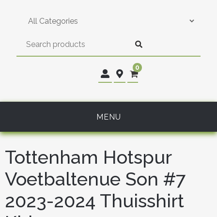
Skip
to
content
0
MENU
Tottenham Hotspur
Voetbaltenue Son #7
2023-2024 Thuisshirt