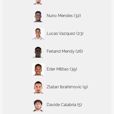
producten
32
Nuno Mendes
32
producten
23
Lucas Vazquez
23
producten
26
Ferland Mendy
26
producten
39
Eder Militao
39
producten
9
Zlatan Ibrahimovic
9
producten
5
Davide Calabria
5
producten