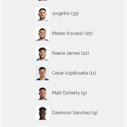
33
Jorginho
33
producten
25
Mateo Kovacic
25
producten
22
Reece James
22
producten
11
Cesar Azpilicueta
11
producten
9
Matt Doherty
9
producten
9
Davinson Sanchez
9
producten