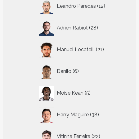
12
Leandro Paredes
12
producten
28
Adrien Rabiot
28
producten
21
Manuel Locatelli
21
producten
6
Danilo
6
producten
5
Moise Kean
5
producten
38
Harry Maguire
38
producten
22
Vitinha Ferreira
22