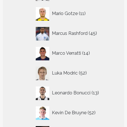
11
Mario Gotze
11
producten
45
Marcus Rashford
45
producten
14
Marco Verratti
14
producten
52
Luka Modric
52
producten
13
Leonardo Bonucci
13
producten
52
Kevin De Bruyne
52
producten