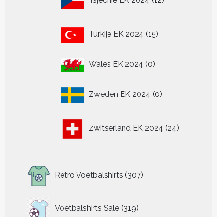
Tsjechië EK 2024
12
producten
15
Turkije EK 2024
15
producten
0
Wales EK 2024
0
producten
0
Zweden EK 2024
0
producten
24
Zwitserland EK 2024
24
producten
307
Retro Voetbalshirts
307
producten
319
Voetbalshirts Sale
319
producten