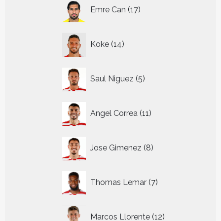
17
Emre Can
17
producten
14
Koke
14
producten
5
Saul Niguez
5
producten
11
Angel Correa
11
producten
8
Jose Gimenez
8
producten
7
Thomas Lemar
7
producten
12
Marcos Llorente
12