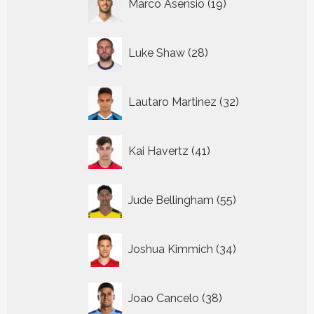
Marco Asensio
19
producten
28
Luke Shaw
28
producten
32
Lautaro Martinez
32
producten
41
Kai Havertz
41
producten
55
Jude Bellingham
55
producten
34
Joshua Kimmich
34
producten
38
Joao Cancelo
38
producten