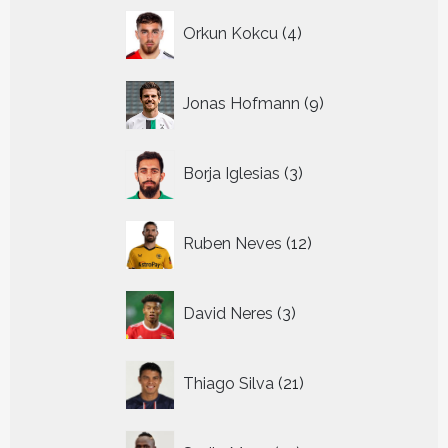
4
Orkun Kokcu
4
producten
9
Jonas Hofmann
9
producten
3
Borja Iglesias
3
producten
12
Ruben Neves
12
producten
3
David Neres
3
producten
21
Thiago Silva
21
producten
14