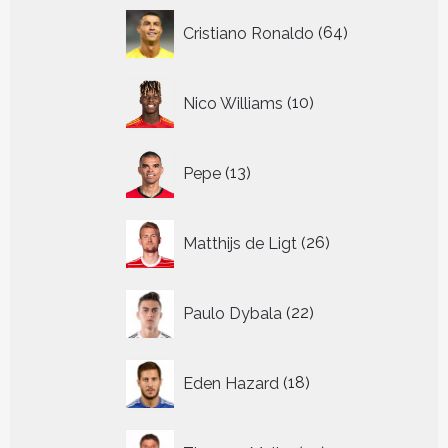
64
Cristiano Ronaldo
64
producten
10
Nico Williams
10
producten
13
Pepe
13
producten
26
Matthijs de Ligt
26
producten
22
Paulo Dybala
22
producten
18
Eden Hazard
18
producten
32