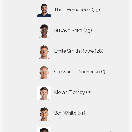
35
Theo Hernandez
35
producten
43
Bukayo Saka
43
producten
28
Emile Smith Rowe
28
producten
31
Oleksandr Zinchenko
31
producten
21
Kieran Tierney
21
producten
31
Ben White
31
producten
12