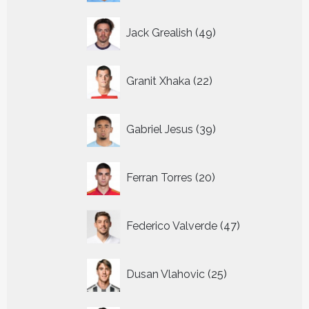
49
Jack Grealish
49
producten
22
Granit Xhaka
22
producten
39
Gabriel Jesus
39
producten
20
Ferran Torres
20
producten
47
Federico Valverde
47
producten
25
Dusan Vlahovic
25
producten