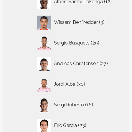
Albert Sambi Lokonga
12
producte
3
Wissam Ben Yedder
3
producten
29
Sergio Busquets
29
producten
27
Andreas Christensen
27
producten
30
Jordi Alba
30
producten
16
Sergi Roberto
16
producten
23
Eric Garcia
23
producten