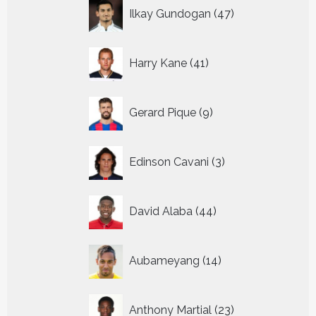
47
Ilkay Gundogan
47
producten
41
Harry Kane
41
producten
9
Gerard Pique
9
producten
3
Edinson Cavani
3
producten
44
David Alaba
44
producten
14
Aubameyang
14
producten
23
Anthony Martial
23