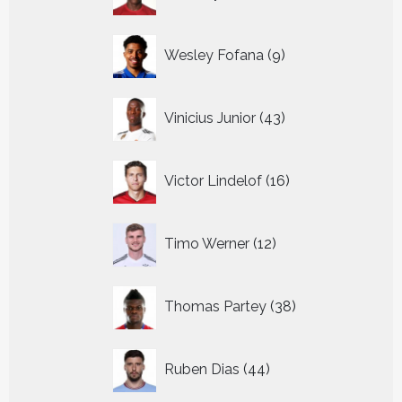
producten
9
Wesley Fofana
9
producten
43
Vinicius Junior
43
producten
16
Victor Lindelof
16
producten
12
Timo Werner
12
producten
38
Thomas Partey
38
producten
44
Ruben Dias
44
producten