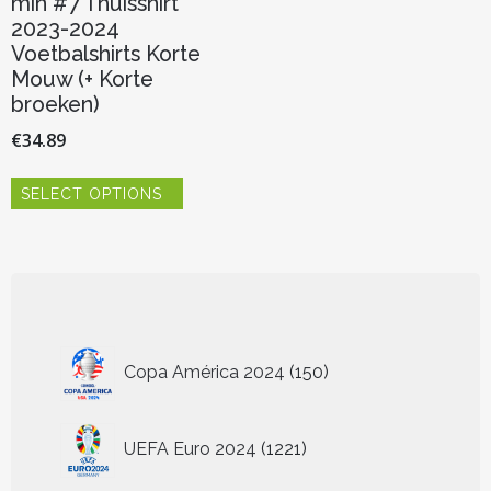
min #7 Thuisshirt
2023-2024
Voetbalshirts Korte
Mouw (+ Korte
broeken)
€
34.89
Dit
SELECT OPTIONS
product
heeft
meerdere
variaties.
Deze
optie
kan
150
gekozen
Copa América 2024
150
worden
producten
op
de
1221
UEFA Euro 2024
1221
productpagina
producten