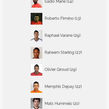
Sadio Mane
14
producten
13
Roberto Firmino
13
producten
29
Raphael Varane
29
producten
27
Raheem Sterling
27
producten
29
Olivier Giroud
29
producten
22
Memphis Depay
22
producten
21
Mats Hummels
21
producten