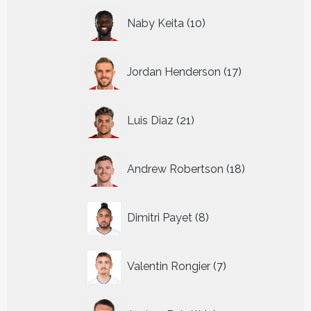
10
Naby Keita
10
producten
17
Jordan Henderson
17
producten
21
Luis Diaz
21
producten
18
Andrew Robertson
18
producten
8
Dimitri Payet
8
producten
7
Valentin Rongier
7
producten
3