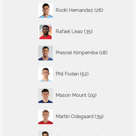
26
Rodri Hernandez
26
producten
35
Rafael Leao
35
producten
18
Presnel Kimpembe
18
producten
52
Phil Foden
52
producten
29
Mason Mount
29
producten
39
Martin Odegaard
39
producten
19