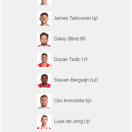
producten
9
James Tarkowski
9
producten
8
Daley Blind
8
producten
7
Dusan Tadic
7
producten
12
Steven Bergwijn
12
producten
5
Ciro Immobile
5
producten
3
Luuk de Jong
3
producten