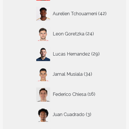
42
Aurelien Tchouameni
42
producten
24
Leon Goretzka
24
producten
29
Lucas Hernandez
29
producten
34
Jamal Musiala
34
producten
16
Federico Chiesa
16
producten
3
Juan Cuadrado
3
producten