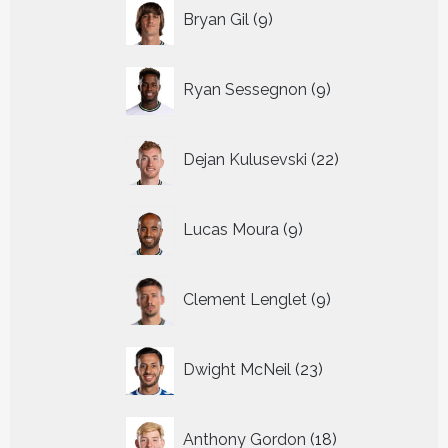
9
Bryan Gil
9
producten
9
Ryan Sessegnon
9
producten
22
Dejan Kulusevski
22
producten
9
Lucas Moura
9
producten
9
Clement Lenglet
9
producten
23
Dwight McNeil
23
producten
18
Anthony Gordon
18