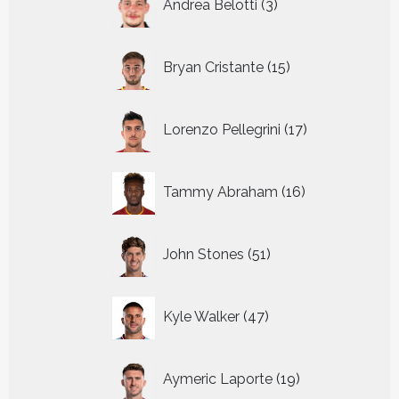
Andrea Belotti
3
producten
15
Bryan Cristante
15
producten
17
Lorenzo Pellegrini
17
producten
16
Tammy Abraham
16
producten
51
John Stones
51
producten
47
Kyle Walker
47
producten
19
Aymeric Laporte
19
producten