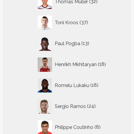
Thomas Muller
32
producten
37
Toni Kroos
37
producten
13
Paul Pogba
13
producten
18
Henrikh Mkhitaryan
18
producten
18
Romelu Lukaku
18
producten
24
Sergio Ramos
24
producten
8
Philippe Coutinho
8
producten