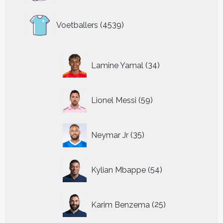
4539
Voetballers
4539
producten
34
Lamine Yamal
34
producten
59
Lionel Messi
59
producten
35
Neymar Jr
35
producten
54
Kylian Mbappe
54
producten
25
Karim Benzema
25
producten