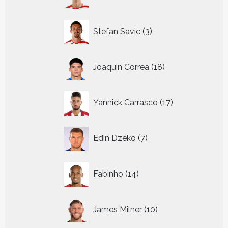
producten
3
Stefan Savic
3
producten
18
Joaquin Correa
18
producten
17
Yannick Carrasco
17
producten
7
Edin Dzeko
7
producten
14
Fabinho
14
producten
10
James Milner
10
producten