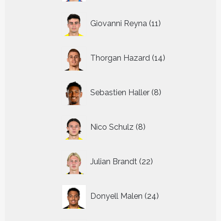
11
Giovanni Reyna
11
producten
14
Thorgan Hazard
14
producten
8
Sebastien Haller
8
producten
8
Nico Schulz
8
producten
22
Julian Brandt
22
producten
24
Donyell Malen
24
producten