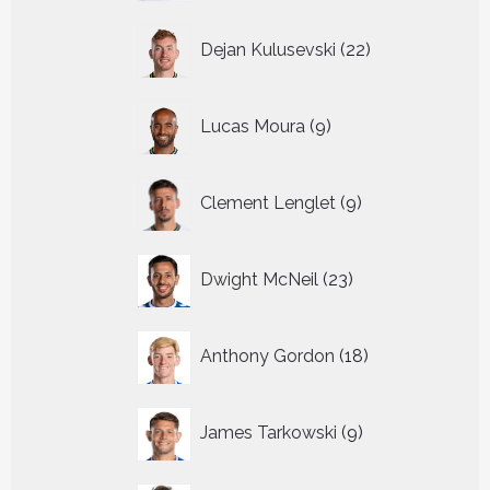
22
Dejan Kulusevski
22
producten
9
Lucas Moura
9
producten
9
Clement Lenglet
9
producten
23
Dwight McNeil
23
producten
18
Anthony Gordon
18
producten
9
James Tarkowski
9
producten