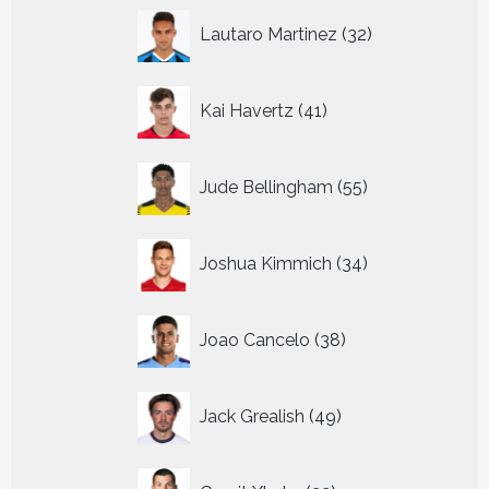
32
Lautaro Martinez
32
producten
41
Kai Havertz
41
producten
55
Jude Bellingham
55
producten
34
Joshua Kimmich
34
producten
38
Joao Cancelo
38
producten
49
Jack Grealish
49
producten
22