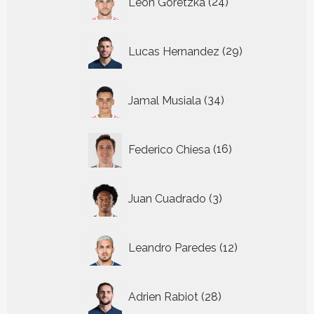
Leon Goretzka
24
producten
29
Lucas Hernandez
29
producten
34
Jamal Musiala
34
producten
16
Federico Chiesa
16
producten
3
Juan Cuadrado
3
producten
12
Leandro Paredes
12
producten
28
Adrien Rabiot
28
producten