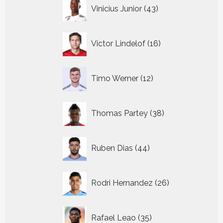
43
Vinicius Junior
43
producten
16
Victor Lindelof
16
producten
12
Timo Werner
12
producten
38
Thomas Partey
38
producten
44
Ruben Dias
44
producten
26
Rodri Hernandez
26
producten
35
Rafael Leao
35