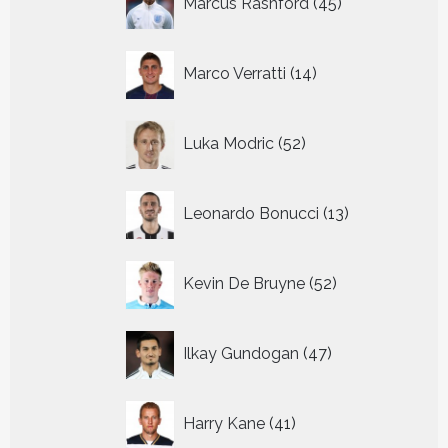
Marcus Rashford
45
producten
14
Marco Verratti
14
producten
52
Luka Modric
52
producten
13
Leonardo Bonucci
13
producten
52
Kevin De Bruyne
52
producten
47
Ilkay Gundogan
47
producten
41
Harry Kane
41
producten