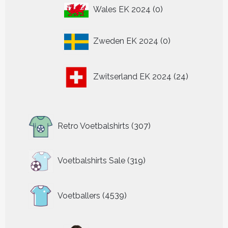
0
Wales EK 2024
0
producten
0
Zweden EK 2024
0
producten
24
Zwitserland EK 2024
24
producten
307
Retro Voetbalshirts
307
producten
319
Voetbalshirts Sale
319
producten
4539
Voetballers
4539
producten