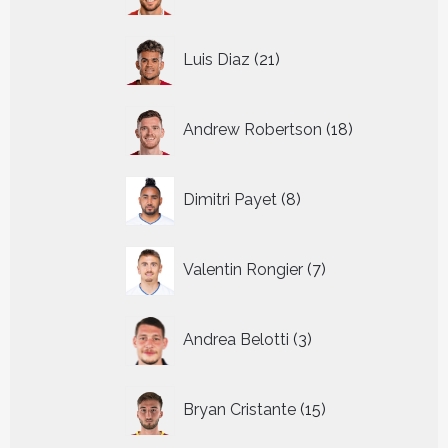
producten
21
Luis Diaz
21
producten
18
Andrew Robertson
18
producten
8
Dimitri Payet
8
producten
7
Valentin Rongier
7
producten
3
Andrea Belotti
3
producten
15
Bryan Cristante
15
producten