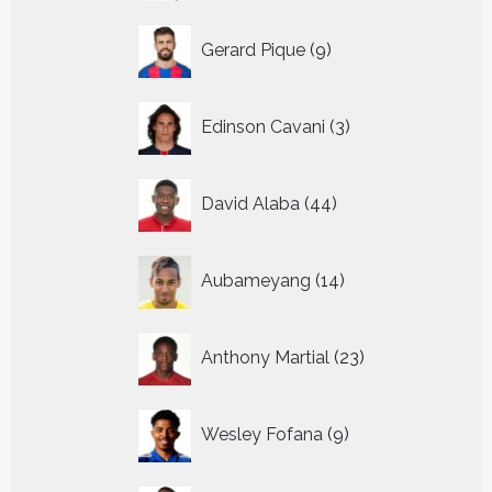
9
Gerard Pique
9
producten
3
Edinson Cavani
3
producten
44
David Alaba
44
producten
14
Aubameyang
14
producten
23
Anthony Martial
23
producten
9
Wesley Fofana
9
producten