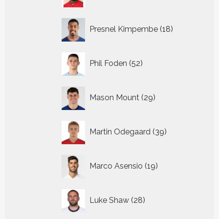
producten
18
Presnel Kimpembe
18
producten
52
Phil Foden
52
producten
29
Mason Mount
29
producten
39
Martin Odegaard
39
producten
19
Marco Asensio
19
producten
28
Luke Shaw
28
producten