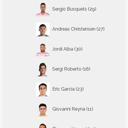
29
Sergio Busquets
29
producten
27
Andreas Christensen
27
producten
30
Jordi Alba
30
producten
16
Sergi Roberto
16
producten
23
Eric Garcia
23
producten
11
Giovanni Reyna
11
producten
14