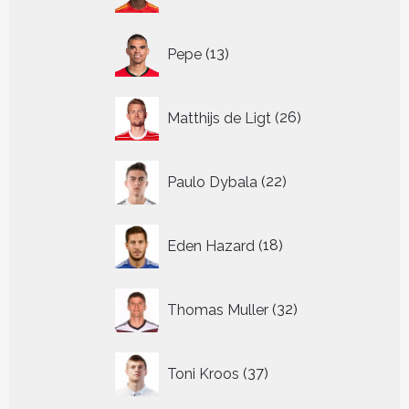
13
Pepe
13
producten
26
Matthijs de Ligt
26
producten
22
Paulo Dybala
22
producten
18
Eden Hazard
18
producten
32
Thomas Muller
32
producten
37
Toni Kroos
37
producten