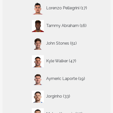
17
Lorenzo Pellegrini
17
producten
16
Tammy Abraham
16
producten
51
John Stones
51
producten
47
Kyle Walker
47
producten
19
Aymeric Laporte
19
producten
33
Jorginho
33
producten
25