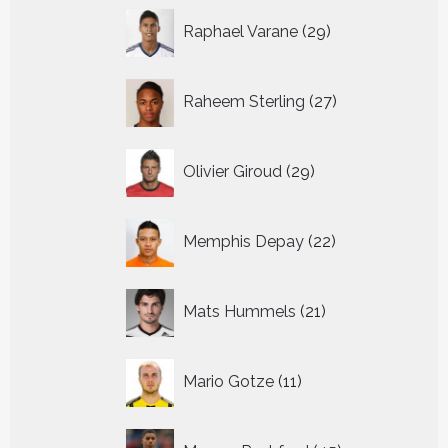
29
Raphael Varane
29
producten
27
Raheem Sterling
27
producten
29
Olivier Giroud
29
producten
22
Memphis Depay
22
producten
21
Mats Hummels
21
producten
11
Mario Gotze
11
producten
45