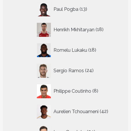
13
Paul Pogba
13
producten
18
Henrikh Mkhitaryan
18
producten
18
Romelu Lukaku
18
producten
24
Sergio Ramos
24
producten
8
Philippe Coutinho
8
producten
42
Aurelien Tchouameni
42
producten
24