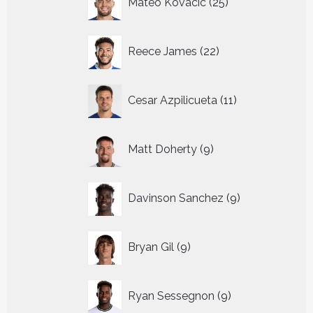
Mateo Kovacic
25
producten
22
Reece James
22
producten
11
Cesar Azpilicueta
11
producten
9
Matt Doherty
9
producten
9
Davinson Sanchez
9
producten
9
Bryan Gil
9
producten
9
Ryan Sessegnon
9
producten