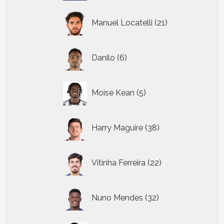
21
Manuel Locatelli
21
producten
6
Danilo
6
producten
5
Moise Kean
5
producten
38
Harry Maguire
38
producten
22
Vitinha Ferreira
22
producten
32
Nuno Mendes
32
producten