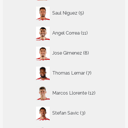
5
Saul Niguez
5
producten
11
Angel Correa
11
producten
8
Jose Gimenez
8
producten
7
Thomas Lemar
7
producten
12
Marcos Llorente
12
producten
3
Stefan Savic
3
producten