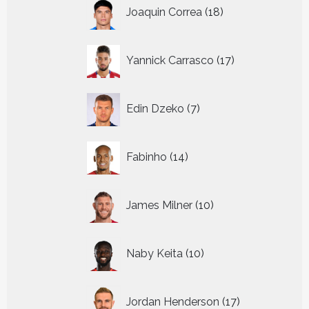
18
Joaquin Correa
18
producten
17
Yannick Carrasco
17
producten
7
Edin Dzeko
7
producten
14
Fabinho
14
producten
10
James Milner
10
producten
10
Naby Keita
10
producten
17
Jordan Henderson
17