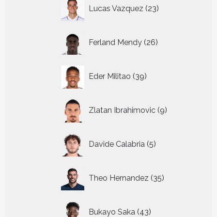
23
Lucas Vazquez
23
producten
26
Ferland Mendy
26
producten
39
Eder Militao
39
producten
9
Zlatan Ibrahimovic
9
producten
5
Davide Calabria
5
producten
35
Theo Hernandez
35
producten
43
Bukayo Saka
43