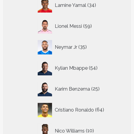
34
Lamine Yamal
34
producten
59
Lionel Messi
59
producten
35
Neymar Jr
35
producten
54
Kylian Mbappe
54
producten
25
Karim Benzema
25
producten
64
Cristiano Ronaldo
64
producten
10
Nico Williams
10
producten