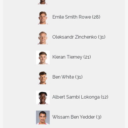
producten
28
Emile Smith Rowe
28
producten
31
Oleksandr Zinchenko
31
producten
21
Kieran Tierney
21
producten
31
Ben White
31
producten
12
Albert Sambi Lokonga
12
producte
3
Wissam Ben Yedder
3
producten