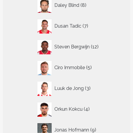
8
Daley Blind
8
producten
7
Dusan Tadic
7
producten
12
Steven Bergwijn
12
producten
5
Ciro Immobile
5
producten
3
Luuk de Jong
3
producten
4
Orkun Kokcu
4
producten
9
Jonas Hofmann
9