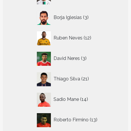
producten
3
Borja Iglesias
3
producten
12
Ruben Neves
12
producten
3
David Neres
3
producten
21
Thiago Silva
21
producten
14
Sadio Mane
14
producten
13
Roberto Firmino
13
producten