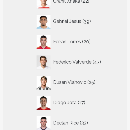
Granit Xhaka
22
producten
39
Gabriel Jesus
39
producten
20
Ferran Torres
20
producten
47
Federico Valverde
47
producten
25
Dusan Vlahovic
25
producten
17
Diogo Jota
17
producten
33
Declan Rice
33
producten