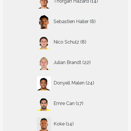
Thorgan Hazard
14
producten
8
Sebastien Haller
8
producten
8
Nico Schulz
8
producten
22
Julian Brandt
22
producten
24
Donyell Malen
24
producten
17
Emre Can
17
producten
14
Koke
14
producten