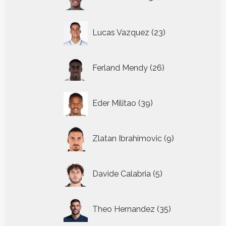
producten
23
Lucas Vazquez
23
producten
26
Ferland Mendy
26
producten
39
Eder Militao
39
producten
9
Zlatan Ibrahimovic
9
producten
5
Davide Calabria
5
producten
35
Theo Hernandez
35
producten