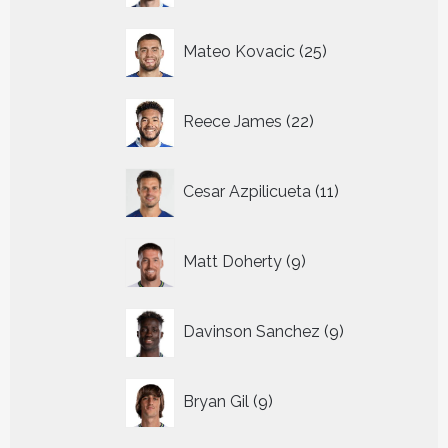
25
Mateo Kovacic
25
producten
22
Reece James
22
producten
11
Cesar Azpilicueta
11
producten
9
Matt Doherty
9
producten
9
Davinson Sanchez
9
producten
9
Bryan Gil
9
producten