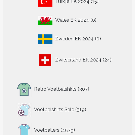
Turkije EK 2024
15
producten
0
Wales EK 2024
0
producten
0
Zweden EK 2024
0
producten
24
Zwitserland EK 2024
24
producten
307
Retro Voetbalshirts
307
producten
319
Voetbalshirts Sale
319
producten
4539
Voetballers
4539
producten