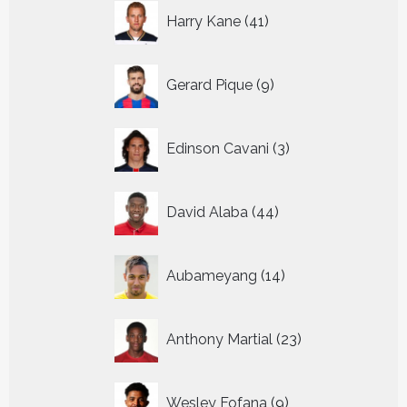
41
Harry Kane
41
producten
9
Gerard Pique
9
producten
3
Edinson Cavani
3
producten
44
David Alaba
44
producten
14
Aubameyang
14
producten
23
Anthony Martial
23
producten
9
Wesley Fofana
9