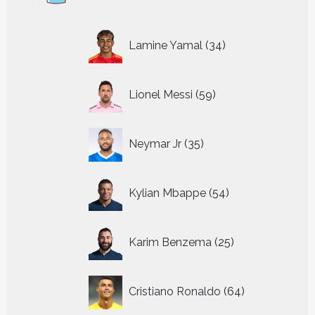
34
Lamine Yamal
34
producten
59
Lionel Messi
59
producten
35
Neymar Jr
35
producten
54
Kylian Mbappe
54
producten
25
Karim Benzema
25
producten
64
Cristiano Ronaldo
64
producten