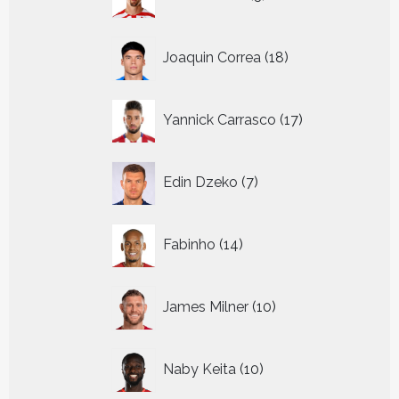
producten
18
Joaquin Correa
18
producten
17
Yannick Carrasco
17
producten
7
Edin Dzeko
7
producten
14
Fabinho
14
producten
10
James Milner
10
producten
10
Naby Keita
10
producten