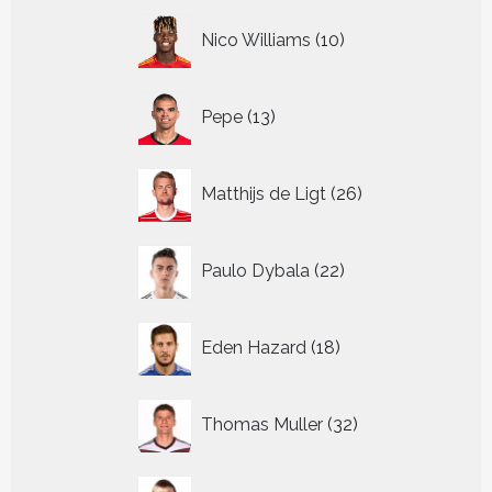
10
Nico Williams
10
producten
13
Pepe
13
producten
26
Matthijs de Ligt
26
producten
22
Paulo Dybala
22
producten
18
Eden Hazard
18
producten
32
Thomas Muller
32
producten
37