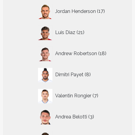
17
Jordan Henderson
17
producten
21
Luis Diaz
21
producten
18
Andrew Robertson
18
producten
8
Dimitri Payet
8
producten
7
Valentin Rongier
7
producten
3
Andrea Belotti
3
producten
15