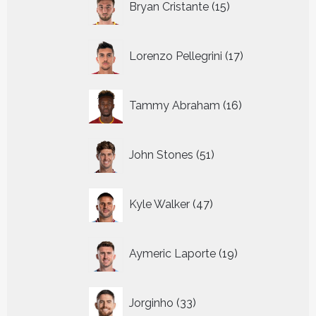
Bryan Cristante
15
producten
17
Lorenzo Pellegrini
17
producten
16
Tammy Abraham
16
producten
51
John Stones
51
producten
47
Kyle Walker
47
producten
19
Aymeric Laporte
19
producten
33
Jorginho
33
producten