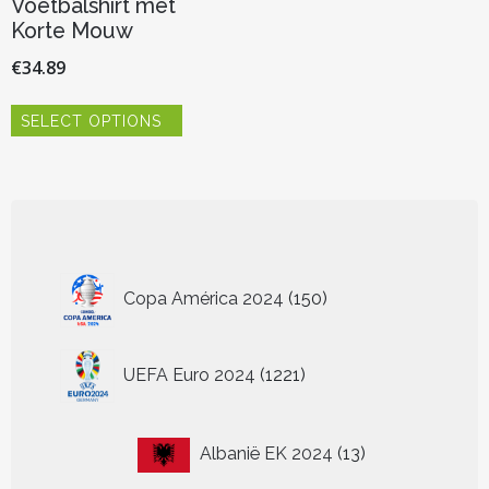
Voetbalshirt met
Korte Mouw
€
34.89
Dit
SELECT OPTIONS
product
heeft
meerdere
variaties.
Deze
optie
kan
150
gekozen
Copa América 2024
150
worden
producten
op
de
1221
UEFA Euro 2024
1221
productpagina
producten
13
Albanië EK 2024
13
producten