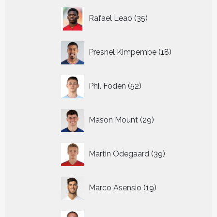
35
Rafael Leao
35
producten
18
Presnel Kimpembe
18
producten
52
Phil Foden
52
producten
29
Mason Mount
29
producten
39
Martin Odegaard
39
producten
19
Marco Asensio
19
producten
28