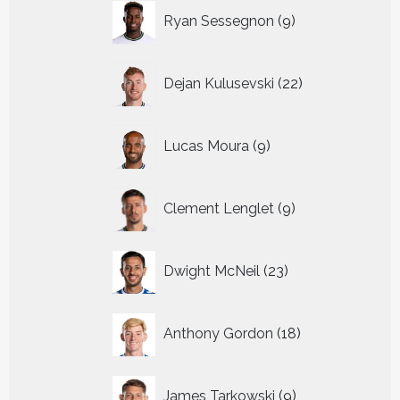
9
Ryan Sessegnon
9
producten
22
Dejan Kulusevski
22
producten
9
Lucas Moura
9
producten
9
Clement Lenglet
9
producten
23
Dwight McNeil
23
producten
18
Anthony Gordon
18
producten
9
James Tarkowski
9