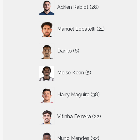
28
Adrien Rabiot
28
producten
21
Manuel Locatelli
21
producten
6
Danilo
6
producten
5
Moise Kean
5
producten
38
Harry Maguire
38
producten
22
Vitinha Ferreira
22
producten
32
Nuno Mendes
32