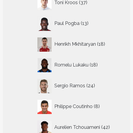
Toni Kroos
37
producten
13
Paul Pogba
13
producten
18
Henrikh Mkhitaryan
18
producten
18
Romelu Lukaku
18
producten
24
Sergio Ramos
24
producten
8
Philippe Coutinho
8
producten
42
Aurelien Tchouameni
42
producten