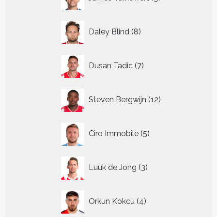
producten
8
Daley Blind
8
producten
7
Dusan Tadic
7
producten
12
Steven Bergwijn
12
producten
5
Ciro Immobile
5
producten
3
Luuk de Jong
3
producten
4
Orkun Kokcu
4
producten