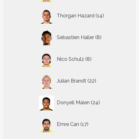
14
Thorgan Hazard
14
producten
8
Sebastien Haller
8
producten
8
Nico Schulz
8
producten
22
Julian Brandt
22
producten
24
Donyell Malen
24
producten
17
Emre Can
17
producten