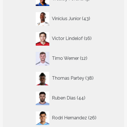
producten
43
Vinicius Junior
43
producten
16
Victor Lindelof
16
producten
12
Timo Werner
12
producten
38
Thomas Partey
38
producten
44
Ruben Dias
44
producten
26
Rodri Hernandez
26
producten