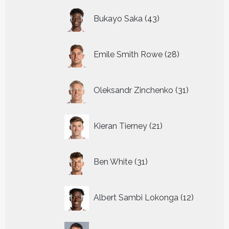
43
Bukayo Saka
43
producten
28
Emile Smith Rowe
28
producten
31
Oleksandr Zinchenko
31
producten
21
Kieran Tierney
21
producten
31
Ben White
31
producten
12
Albert Sambi Lokonga
12
producte
3