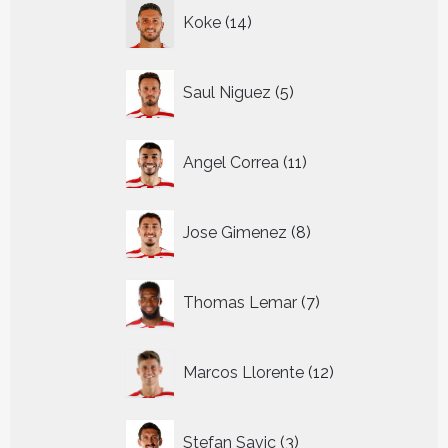
14
Koke
14
producten
5
Saul Niguez
5
producten
11
Angel Correa
11
producten
8
Jose Gimenez
8
producten
7
Thomas Lemar
7
producten
12
Marcos Llorente
12
producten
3
Stefan Savic
3