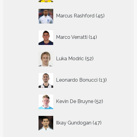
45
Marcus Rashford
45
producten
14
Marco Verratti
14
producten
52
Luka Modric
52
producten
13
Leonardo Bonucci
13
producten
52
Kevin De Bruyne
52
producten
47
Ilkay Gundogan
47
producten