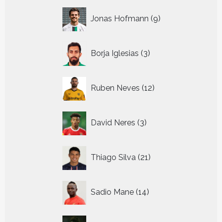
9
Jonas Hofmann
9
producten
3
Borja Iglesias
3
producten
12
Ruben Neves
12
producten
3
David Neres
3
producten
21
Thiago Silva
21
producten
14
Sadio Mane
14
producten
13