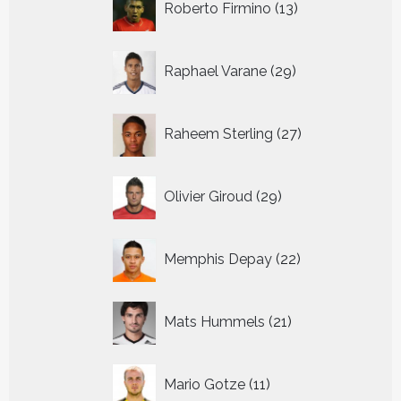
Roberto Firmino
13
producten
29
Raphael Varane
29
producten
27
Raheem Sterling
27
producten
29
Olivier Giroud
29
producten
22
Memphis Depay
22
producten
21
Mats Hummels
21
producten
11
Mario Gotze
11
producten