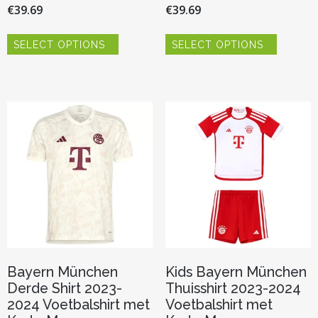
€
39.69
€
39.69
Dit
Dit
SELECT OPTIONS
SELECT OPTIONS
product
product
heeft
heeft
meerdere
meerder
variaties.
variaties.
Deze
Deze
optie
optie
kan
kan
gekozen
gekozen
worden
worden
op
op
de
de
productpagina
productp
Bayern München
Kids Bayern München
Derde Shirt 2023-
Thuisshirt 2023-2024
2024 Voetbalshirt met
Voetbalshirt met