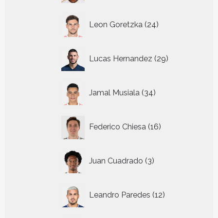
24
Leon Goretzka
24
producten
29
Lucas Hernandez
29
producten
34
Jamal Musiala
34
producten
16
Federico Chiesa
16
producten
3
Juan Cuadrado
3
producten
12
Leandro Paredes
12
producten