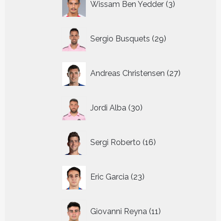
Wissam Ben Yedder
3
producten
29
Sergio Busquets
29
producten
27
Andreas Christensen
27
producten
30
Jordi Alba
30
producten
16
Sergi Roberto
16
producten
23
Eric Garcia
23
producten
11
Giovanni Reyna
11
producten