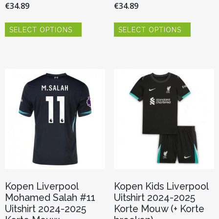
€
34.89
€
34.89
Dit
Dit
SELECT OPTIONS
SELECT OPTIONS
product
product
heeft
heeft
meerdere
meerder
variaties.
variaties.
Deze
Deze
optie
optie
kan
kan
gekozen
gekozen
worden
worden
op
op
de
de
productpagina
productp
Kopen Liverpool
Kopen Kids Liverpool
Mohamed Salah #11
Uitshirt 2024-2025
Uitshirt 2024-2025
Korte Mouw (+ Korte