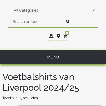
Skip
to
content
0
MENU
Voetbalshirts van
Liverpool 2024/25
Gesorteerd
Toont alle 25 resultaten
op