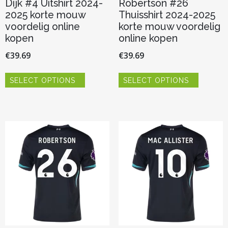
Dijk #4 Uitshirt 2024-
Robertson #26
2025 korte mouw
Thuisshirt 2024-2025
voordelig online
korte mouw voordelig
kopen
online kopen
€
39.69
€
39.69
Dit
Dit
SELECT OPTIONS
SELECT OPTIONS
product
product
heeft
heeft
meerdere
meerder
variaties.
variaties.
Deze
Deze
optie
optie
kan
kan
gekozen
gekozen
worden
worden
op
op
de
de
productpagina
productp