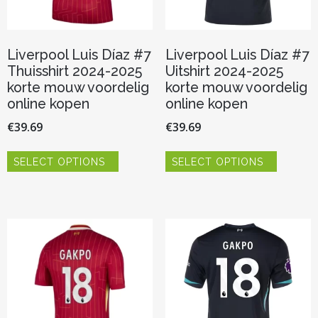
Liverpool Luis Díaz #7
Liverpool Luis Díaz #7
Thuisshirt 2024-2025
Uitshirt 2024-2025
korte mouw voordelig
korte mouw voordelig
online kopen
online kopen
€
39.69
€
39.69
Dit
Dit
SELECT OPTIONS
SELECT OPTIONS
product
product
heeft
heeft
meerdere
meerder
variaties.
variaties.
Deze
Deze
optie
optie
kan
kan
gekozen
gekozen
worden
worden
op
op
de
de