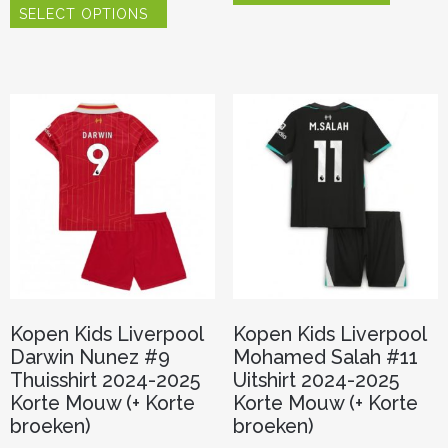
heeft
SELECT OPTIONS
product
meerder
heeft
variaties.
meerdere
Deze
variaties.
optie
Deze
kan
optie
gekozen
kan
worden
gekozen
op
worden
de
op
productp
de
productpagina
Kopen Kids Liverpool
Kopen Kids Liverpool
Darwin Nunez #9
Mohamed Salah #11
Thuisshirt 2024-2025
Uitshirt 2024-2025
Korte Mouw (+ Korte
Korte Mouw (+ Korte
broeken)
broeken)