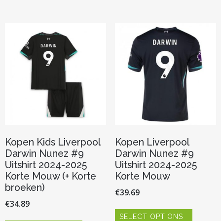
variaties.
meerdere
Deze
variaties.
optie
Deze
kan
optie
gekozen
kan
worden
gekozen
op
worden
de
op
productp
de
productpagina
Kopen Kids Liverpool
Kopen Liverpool
Darwin Nunez #9
Darwin Nunez #9
Uitshirt 2024-2025
Uitshirt 2024-2025
Korte Mouw (+ Korte
Korte Mouw
broeken)
€
39.69
€
34.89
Dit
SELECT OPTIONS
product
Dit