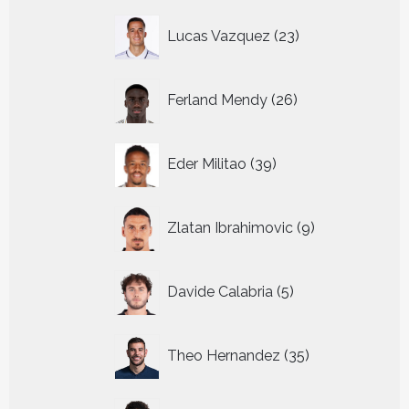
23
Lucas Vazquez
23
producten
26
Ferland Mendy
26
producten
39
Eder Militao
39
producten
9
Zlatan Ibrahimovic
9
producten
5
Davide Calabria
5
producten
35
Theo Hernandez
35
producten
43