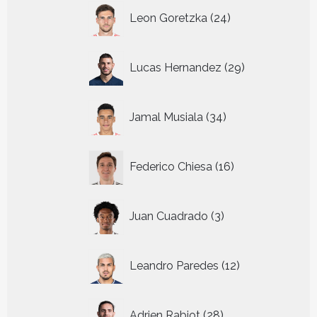
24
Leon Goretzka
24
producten
29
Lucas Hernandez
29
producten
34
Jamal Musiala
34
producten
16
Federico Chiesa
16
producten
3
Juan Cuadrado
3
producten
12
Leandro Paredes
12
producten
28
Adrien Rabiot
28