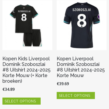
optie
Deze
kan
optie
gekozen
kan
worden
gekozen
op
worden
de
op
productpagina
de
productp
Kopen Kids Liverpool
Kopen Liverpool
Dominik Szoboszlai
Dominik Szoboszlai
#8 Uitshirt 2024-2025
#8 Uitshirt 2024-2025
Korte Mouw (+ Korte
Korte Mouw
broeken)
€
39.69
€
34.89
Dit
SELECT OPTIONS
product
Dit
heeft
SELECT OPTIONS
product
meerder
heeft