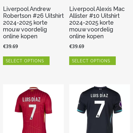
Liverpool Andrew
Liverpool Alexis Mac
Robertson #26 Uitshirt
Allister #10 Uitshirt
2024-2025 korte
2024-2025 korte
mouw voordelig
mouw voordelig
online kopen
online kopen
€
39.69
€
39.69
Dit
Dit
SELECT OPTIONS
SELECT OPTIONS
product
product
heeft
heeft
meerdere
meerder
variaties.
variaties.
Deze
Deze
optie
optie
kan
kan
gekozen
gekozen
worden
worden
op
op
de
de
productpagina
productp