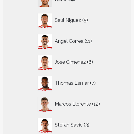
producten
5
Saul Niguez
5
producten
11
Angel Correa
11
producten
8
Jose Gimenez
8
producten
7
Thomas Lemar
7
producten
12
Marcos Llorente
12
producten
3
Stefan Savic
3
producten