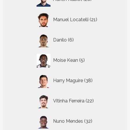
producten
21
Manuel Locatelli
21
producten
6
Danilo
6
producten
5
Moise Kean
5
producten
38
Harry Maguire
38
producten
22
Vitinha Ferreira
22
producten
32
Nuno Mendes
32
producten