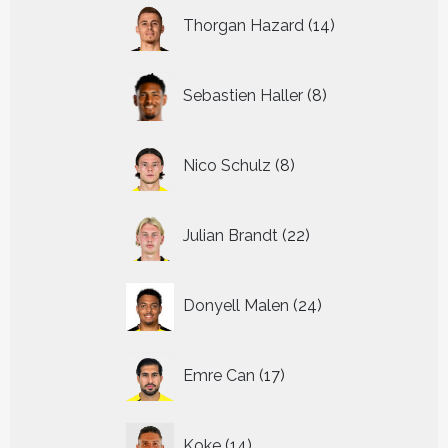
14
Thorgan Hazard
14
producten
8
Sebastien Haller
8
producten
8
Nico Schulz
8
producten
22
Julian Brandt
22
producten
24
Donyell Malen
24
producten
17
Emre Can
17
producten
14
Koke
14