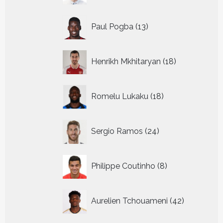
13
Paul Pogba
13
producten
18
Henrikh Mkhitaryan
18
producten
18
Romelu Lukaku
18
producten
24
Sergio Ramos
24
producten
8
Philippe Coutinho
8
producten
42
Aurelien Tchouameni
42
producten