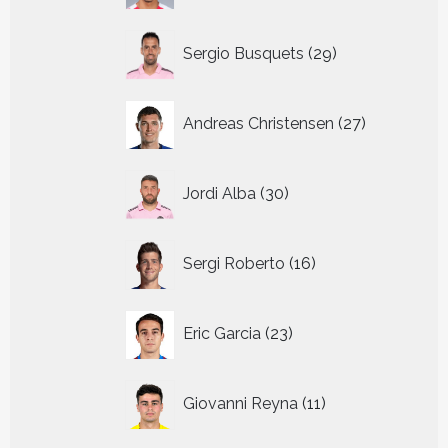
29
Sergio Busquets
29
producten
27
Andreas Christensen
27
producten
30
Jordi Alba
30
producten
16
Sergi Roberto
16
producten
23
Eric Garcia
23
producten
11
Giovanni Reyna
11
producten