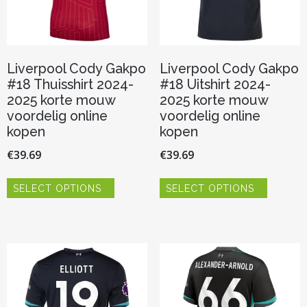
productpagina
productp
Liverpool Cody Gakpo
Liverpool Cody Gakpo
#18 Thuisshirt 2024-
#18 Uitshirt 2024-
2025 korte mouw
2025 korte mouw
voordelig online
voordelig online
kopen
kopen
€
39.69
€
39.69
Dit
Dit
SELECT OPTIONS
SELECT OPTIONS
product
product
heeft
heeft
meerdere
meerder
variaties.
variaties.
Deze
Deze
optie
optie
kan
kan
gekozen
gekozen
worden
worden