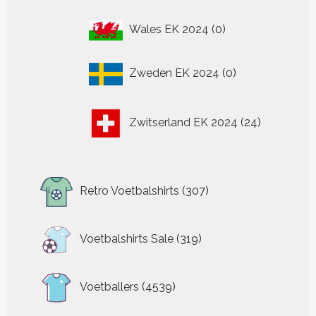
0
Wales EK 2024
0
producten
0
Zweden EK 2024
0
producten
24
Zwitserland EK 2024
24
producten
307
Retro Voetbalshirts
307
producten
319
Voetbalshirts Sale
319
producten
4539
Voetballers
4539
producten