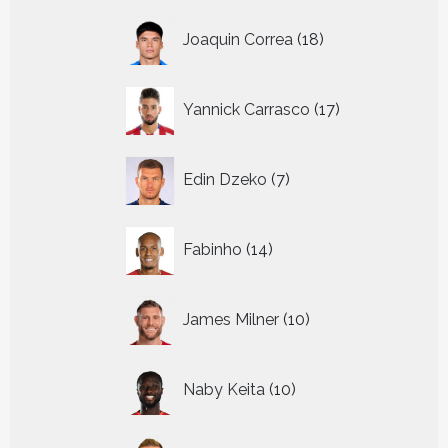
18
Joaquin Correa
18
producten
17
Yannick Carrasco
17
producten
7
Edin Dzeko
7
producten
14
Fabinho
14
producten
10
James Milner
10
producten
10
Naby Keita
10
producten
17