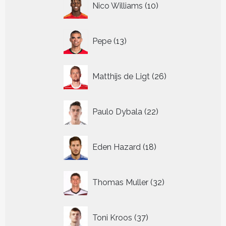
Nico Williams
10
producten
13
Pepe
13
producten
26
Matthijs de Ligt
26
producten
22
Paulo Dybala
22
producten
18
Eden Hazard
18
producten
32
Thomas Muller
32
producten
37
Toni Kroos
37
producten