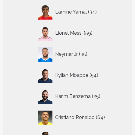
34
Lamine Yamal
34
producten
59
Lionel Messi
59
producten
35
Neymar Jr
35
producten
54
Kylian Mbappe
54
producten
25
Karim Benzema
25
producten
64
Cristiano Ronaldo
64
producten
10