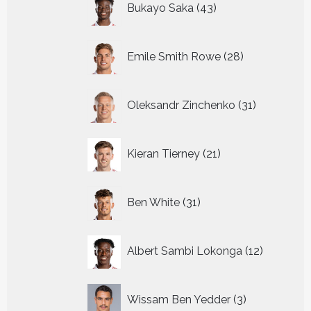
Bukayo Saka
43
producten
28
Emile Smith Rowe
28
producten
31
Oleksandr Zinchenko
31
producten
21
Kieran Tierney
21
producten
31
Ben White
31
producten
12
Albert Sambi Lokonga
12
producte
3
Wissam Ben Yedder
3
producten