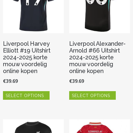
op
op
de
de
productpagina
productp
Liverpool Harvey
Liverpool Alexander-
Elliott #19 Uitshirt
Arnold #66 Uitshirt
2024-2025 korte
2024-2025 korte
mouw voordelig
mouw voordelig
online kopen
online kopen
€
39.69
€
39.69
Dit
Dit
SELECT OPTIONS
SELECT OPTIONS
product
product
heeft
heeft
meerdere
meerder
variaties.
variaties.
Deze
Deze
optie
optie