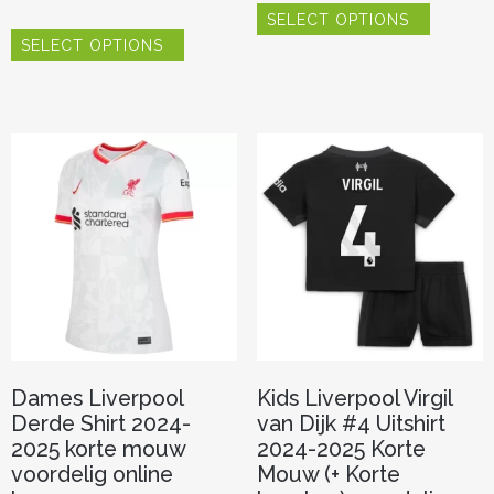
SELECT OPTIONS
product
Dit
heeft
SELECT OPTIONS
product
meerder
heeft
variaties.
meerdere
Deze
variaties.
optie
Deze
kan
optie
gekozen
kan
worden
gekozen
op
worden
de
op
productp
de
productpagina
Dames Liverpool
Kids Liverpool Virgil
Derde Shirt 2024-
van Dijk #4 Uitshirt
2025 korte mouw
2024-2025 Korte
voordelig online
Mouw (+ Korte