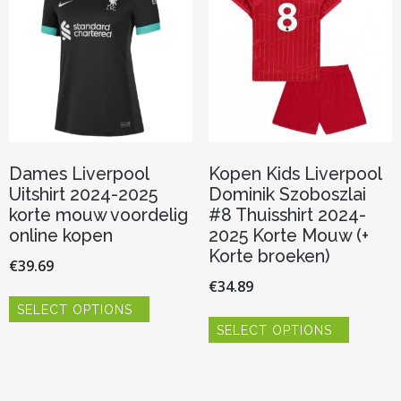
kan
kan
gekozen
gekozen
worden
worden
op
op
de
de
productpagina
productp
Dames Liverpool
Kopen Kids Liverpool
Uitshirt 2024-2025
Dominik Szoboszlai
korte mouw voordelig
#8 Thuisshirt 2024-
online kopen
2025 Korte Mouw (+
Korte broeken)
€
39.69
€
34.89
Dit
SELECT OPTIONS
product
Dit
heeft
SELECT OPTIONS
product
meerdere
heeft
variaties.
meerder
Deze
variaties.