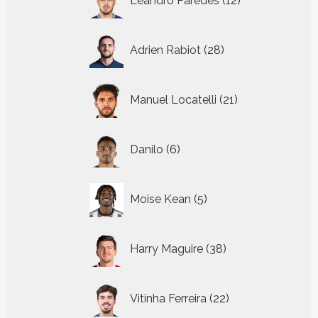
Leandro Paredes
12
producten
28
Adrien Rabiot
28
producten
21
Manuel Locatelli
21
producten
6
Danilo
6
producten
5
Moise Kean
5
producten
38
Harry Maguire
38
producten
22
Vitinha Ferreira
22
producten