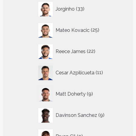
33
Jorginho
33
producten
25
Mateo Kovacic
25
producten
22
Reece James
22
producten
11
Cesar Azpilicueta
11
producten
9
Matt Doherty
9
producten
9
Davinson Sanchez
9
producten
9