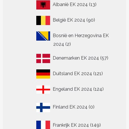
productpagina
productpagina
productpagin
de
13
Albanië EK 2024
13
pr
producten
90
België EK 2024
90
producten
Bosnië en Herzegovina EK
2
2024
2
producten
57
Denemarken EK 2024
57
producten
121
Duitsland EK 2024
121
producten
124
Engeland EK 2024
124
producten
0
Finland EK 2024
0
producten
149
Frankrijk EK 2024
149