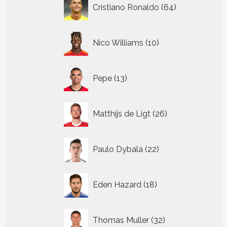
64
Cristiano Ronaldo
64
producten
10
Nico Williams
10
producten
13
Pepe
13
producten
26
Matthijs de Ligt
26
producten
22
Paulo Dybala
22
producten
18
Eden Hazard
18
producten
32
Thomas Muller
32
producten