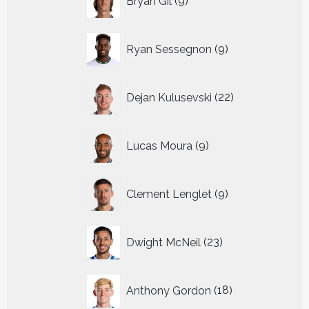
Bryan Gil
9
producten
9
Ryan Sessegnon
9
producten
22
Dejan Kulusevski
22
producten
9
Lucas Moura
9
producten
9
Clement Lenglet
9
producten
23
Dwight McNeil
23
producten
18
Anthony Gordon
18
producten