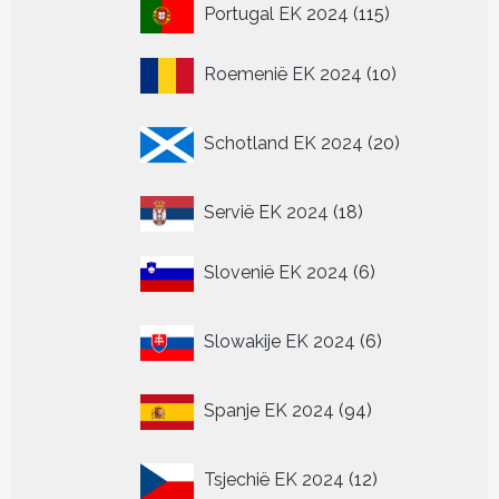
115
Portugal EK 2024
115
producten
10
Roemenië EK 2024
10
producten
20
Schotland EK 2024
20
producten
18
Servië EK 2024
18
producten
6
Slovenië EK 2024
6
producten
6
Slowakije EK 2024
6
producten
94
Spanje EK 2024
94
producten
12
Tsjechië EK 2024
12
producten