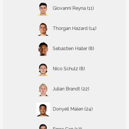
11
Giovanni Reyna
11
producten
14
Thorgan Hazard
14
producten
8
Sebastien Haller
8
producten
8
Nico Schulz
8
producten
22
Julian Brandt
22
producten
24
Donyell Malen
24
producten
17