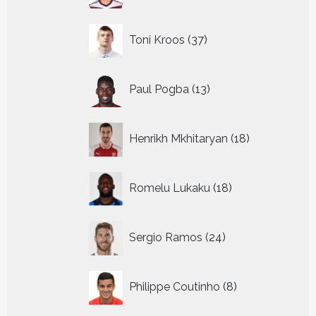
37
Toni Kroos
37
producten
13
Paul Pogba
13
producten
18
Henrikh Mkhitaryan
18
producten
18
Romelu Lukaku
18
producten
24
Sergio Ramos
24
producten
8
Philippe Coutinho
8
producten