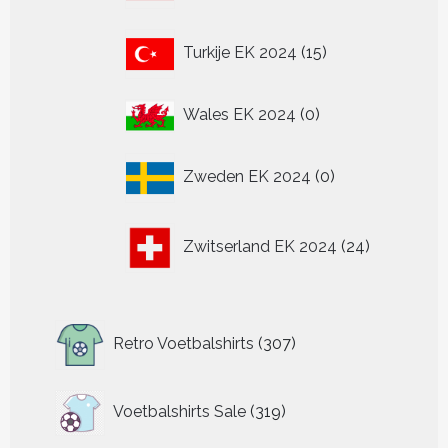
15
Turkije EK 2024
15
producten
0
Wales EK 2024
0
producten
0
Zweden EK 2024
0
producten
24
Zwitserland EK 2024
24
producten
307
Retro Voetbalshirts
307
producten
319
Voetbalshirts Sale
319
producten