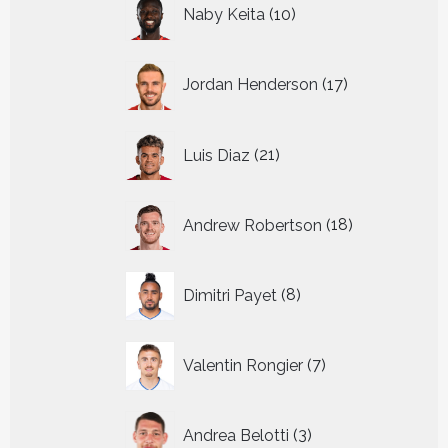
10
Naby Keita
10
producten
17
Jordan Henderson
17
producten
21
Luis Diaz
21
producten
18
Andrew Robertson
18
producten
8
Dimitri Payet
8
producten
7
Valentin Rongier
7
producten
3
Andrea Belotti
3
producten