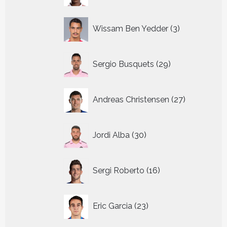
3
Wissam Ben Yedder
3
producten
29
Sergio Busquets
29
producten
27
Andreas Christensen
27
producten
30
Jordi Alba
30
producten
16
Sergi Roberto
16
producten
23
Eric Garcia
23
producten