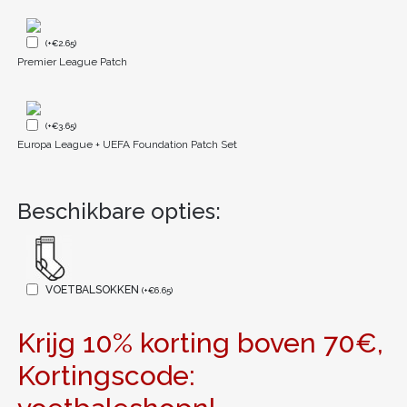
(
+
€
2.65
)
Premier League Patch
(
+
€
3.65
)
Europa League + UEFA Foundation Patch Set
Beschikbare opties:
VOETBALSOKKEN
(
+
€
6.65
)
Krijg 10% korting boven 70€,
Kortingscode: