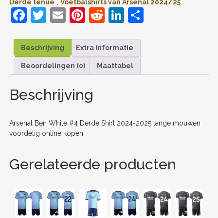
Derde tenue
,
Voetbalshirts van Arsenal 2024/25
ONLINE
F
T
E
Pi
R
Li
D
KOPEN
AANTAL
a
w
m
nt
e
n
el
c
itt
ai
er
d
k
e
Beschrijving
Extra informatie
e
er
l
e
di
e
n
Beoordelingen (0)
Maattabel
b
st
t
dI
o
n
Beschrijving
o
k
Arsenal Ben White #4 Derde Shirt 2024-2025 lange mouwen
voordelig online kopen
Gerelateerde producten