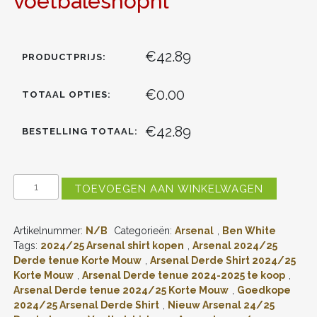
voetbaleshopnl
€42.89
PRODUCTPRIJS:
€0.00
TOTAAL OPTIES:
€42.89
BESTELLING TOTAAL:
ARSENAL
TOEVOEGEN AAN WINKELWAGEN
BEN
WHITE
#4
Artikelnummer:
N/B
Categorieën:
Arsenal
,
Ben White
DERDE
SHIRT
Tags:
2024/25 Arsenal shirt kopen
,
Arsenal 2024/25
2024-
Derde tenue Korte Mouw
,
Arsenal Derde Shirt 2024/25
2025
Korte Mouw
,
Arsenal Derde tenue 2024-2025 te koop
,
LANGE
Arsenal Derde tenue 2024/25 Korte Mouw
,
Goedkope
MOUWEN
2024/25 Arsenal Derde Shirt
,
Nieuw Arsenal 24/25
VOORDELIG