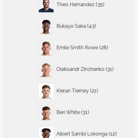
35
Theo Hernandez
35
producten
43
Bukayo Saka
43
producten
28
Emile Smith Rowe
28
producten
31
Oleksandr Zinchenko
31
producten
21
Kieran Tierney
21
producten
31
Ben White
31
producten
12
Albert Sambi Lokonga
12
producte