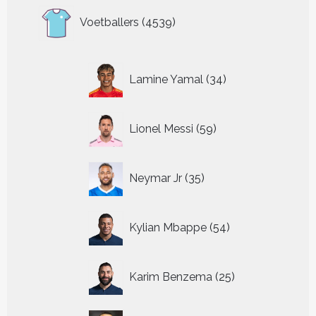
4539
Voetballers
4539
producten
34
Lamine Yamal
34
producten
59
Lionel Messi
59
producten
35
Neymar Jr
35
producten
54
Kylian Mbappe
54
producten
25
Karim Benzema
25
producten