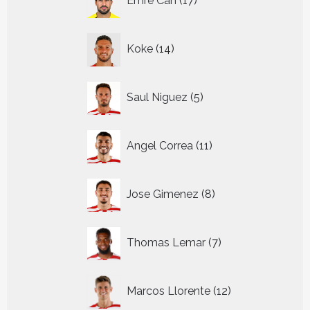
Emre Can
17
producten
14
Koke
14
producten
5
Saul Niguez
5
producten
11
Angel Correa
11
producten
8
Jose Gimenez
8
producten
7
Thomas Lemar
7
producten
12
Marcos Llorente
12
producten