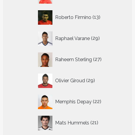
13
Roberto Firmino
13
producten
29
Raphael Varane
29
producten
27
Raheem Sterling
27
producten
29
Olivier Giroud
29
producten
22
Memphis Depay
22
producten
21
Mats Hummels
21
producten