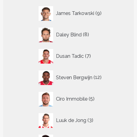
9
James Tarkowski
9
producten
8
Daley Blind
8
producten
7
Dusan Tadic
7
producten
12
Steven Bergwijn
12
producten
5
Ciro Immobile
5
producten
3
Luuk de Jong
3
producten