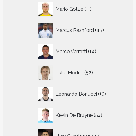
11
Mario Gotze
11
producten
45
Marcus Rashford
45
producten
14
Marco Verratti
14
producten
52
Luka Modric
52
producten
13
Leonardo Bonucci
13
producten
52
Kevin De Bruyne
52
producten
47