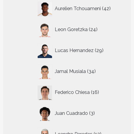
42
Aurelien Tchouameni
42
producten
24
Leon Goretzka
24
producten
29
Lucas Hernandez
29
producten
34
Jamal Musiala
34
producten
16
Federico Chiesa
16
producten
3
Juan Cuadrado
3
producten
12