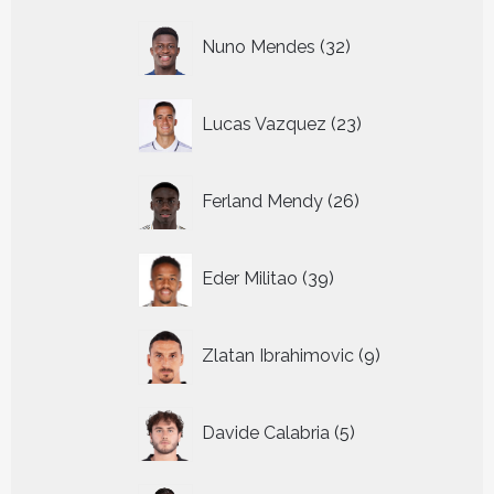
32
Nuno Mendes
32
producten
23
Lucas Vazquez
23
producten
26
Ferland Mendy
26
producten
39
Eder Militao
39
producten
9
Zlatan Ibrahimovic
9
producten
5
Davide Calabria
5
producten