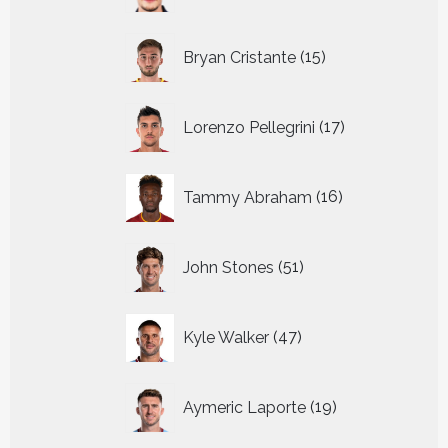
15
Bryan Cristante
15
producten
17
Lorenzo Pellegrini
17
producten
16
Tammy Abraham
16
producten
51
John Stones
51
producten
47
Kyle Walker
47
producten
19
Aymeric Laporte
19
producten