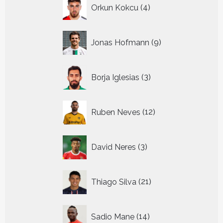
4
Orkun Kokcu
4
producten
9
Jonas Hofmann
9
producten
3
Borja Iglesias
3
producten
12
Ruben Neves
12
producten
3
David Neres
3
producten
21
Thiago Silva
21
producten
14
Sadio Mane
14
producten