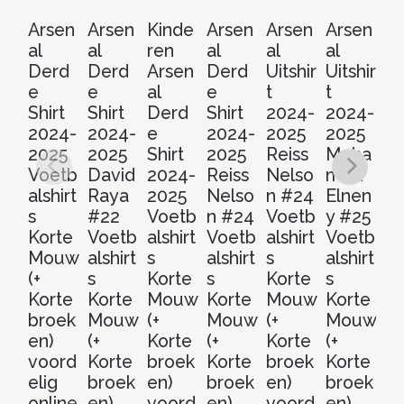
Arsen
Arsen
Kinde
Arsen
Arsen
Arsen
Ar
al
al
ren
al
al
al
al
Derd
Derd
Arsen
Derd
Uitshir
Uitshir
D
e
e
al
e
t
t
e
Shirt
Shirt
Derd
Shirt
2024-
2024-
Sh
2024-
2024-
e
2024-
2025
2025
2
2025
2025
Shirt
2025
Reiss
Moha
2
Voetb
David
2024-
Reiss
Nelso
med
M
alshirt
Raya
2025
Nelso
n #24
Elnen
m
s
#22
Voetb
n #24
Voetb
y #25
El
Korte
Voetb
alshirt
Voetb
alshirt
Voetb
y 
Mouw
alshirt
s
alshirt
s
alshirt
V
(+
s
Korte
s
Korte
s
al
Korte
Korte
Mouw
Korte
Mouw
Korte
s
broek
Mouw
(+
Mouw
(+
Mouw
Ko
en)
(+
Korte
(+
Korte
(+
M
voord
Korte
broek
Korte
broek
Korte
(+
elig
broek
en)
broek
en)
broek
Ko
online
en)
voord
en)
voord
en)
b