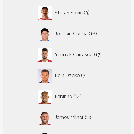
3
Stefan Savic
3
producten
18
Joaquin Correa
18
producten
17
Yannick Carrasco
17
producten
7
Edin Dzeko
7
producten
14
Fabinho
14
producten
10
James Milner
10
producten