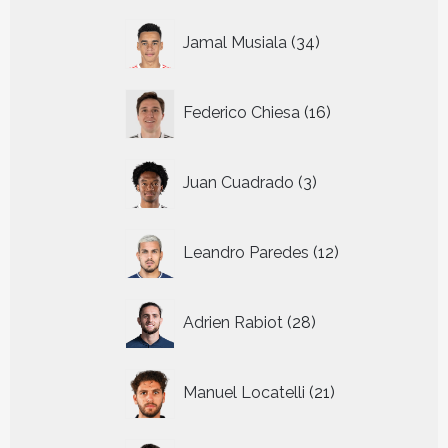
34
Jamal Musiala
34
producten
16
Federico Chiesa
16
producten
3
Juan Cuadrado
3
producten
12
Leandro Paredes
12
producten
28
Adrien Rabiot
28
producten
21
Manuel Locatelli
21
producten