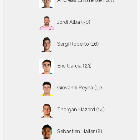
Andreas Christensen
27
producten
30
Jordi Alba
30
producten
16
Sergi Roberto
16
producten
23
Eric Garcia
23
producten
11
Giovanni Reyna
11
producten
14
Thorgan Hazard
14
producten
8
Sebastien Haller
8
producten