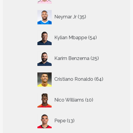
35
Neymar Jr
35
producten
54
Kylian Mbappe
54
producten
25
Karim Benzema
25
producten
64
Cristiano Ronaldo
64
producten
10
Nico Williams
10
producten
13
Pepe
13
producten