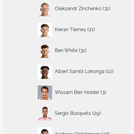
31
Oleksandr Zinchenko
31
producten
21
Kieran Tierney
21
producten
31
Ben White
31
producten
12
Albert Sambi Lokonga
12
producte
3
Wissam Ben Yedder
3
producten
29
Sergio Busquets
29
producten
27