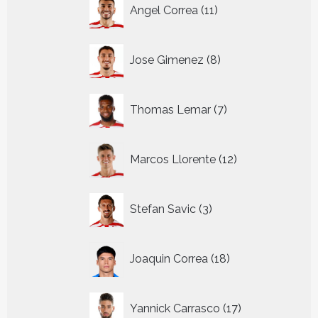
11
Angel Correa
11
producten
8
Jose Gimenez
8
producten
7
Thomas Lemar
7
producten
12
Marcos Llorente
12
producten
3
Stefan Savic
3
producten
18
Joaquin Correa
18
producten
17
Yannick Carrasco
17
producten