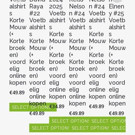
alshirt
Raya
2025
Nelso
n #24
Elnen
m
s
#22
Voetb
n #24
Voetb
y #25
El
Korte
Voetb
alshirt
Voetb
alshirt
Voetb
y 
Mouw
alshirt
s
alshirt
s
alshirt
V
(+
s
Korte
s
Korte
s
al
Korte
Korte
Mouw
Korte
Mouw
Korte
s
broek
Mouw
(+
Mouw
(+
Mouw
Ko
en)
(+
Korte
(+
Korte
(+
M
voord
Korte
broek
Korte
broek
Korte
(+
elig
broek
en)
broek
en)
broek
Ko
online
en)
voord
en)
voord
en)
b
kopen
voord
elig
voord
elig
voord
en
elig
online
elig
online
elig
v
€
49.89
online
kopen
online
kopen
online
el
kopen
kopen
kopen
on
€
34.89
€
49.89
SELECT OPTIONS
k
€
49.89
€
49.89
€
49.89
Dit
€
4
product
SELECT OPTIONS
SELECT OPTIONS
heeft
SELECT OPTIONS
SELECT OPTIONS
SELECT O
Dit
Dit
meerdere