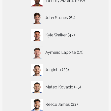
Tammy Abraham
16
producten
51
John Stones
51
producten
47
Kyle Walker
47
producten
19
Aymeric Laporte
19
producten
33
Jorginho
33
producten
25
Mateo Kovacic
25
producten
22
Reece James
22
producten