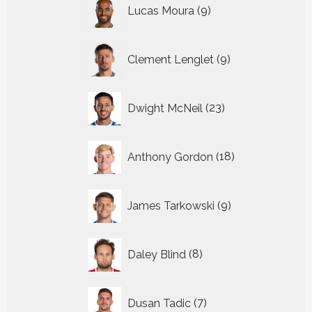
9
Lucas Moura
9
producten
9
Clement Lenglet
9
producten
23
Dwight McNeil
23
producten
18
Anthony Gordon
18
producten
9
James Tarkowski
9
producten
8
Daley Blind
8
producten
7
Dusan Tadic
7
producten