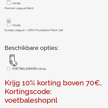
(
+
€
2.65
)
Premier League Patch
(
+
€
3.65
)
Europa League + UEFA Foundation Patch Set
Beschikbare opties:
VOETBALSOKKEN
(
+
€
6.65
)
Krijg 10% korting boven 70€,
Kortingscode:
voetbaleshopnl