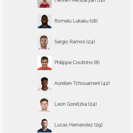
Henrikh Mkhitaryan
18
producten
18
Romelu Lukaku
18
producten
24
Sergio Ramos
24
producten
8
Philippe Coutinho
8
producten
42
Aurelien Tchouameni
42
producten
24
Leon Goretzka
24
producten
29
Lucas Hernandez
29
producten