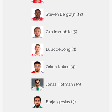
12
Steven Bergwijn
12
producten
5
Ciro Immobile
5
producten
3
Luuk de Jong
3
producten
4
Orkun Kokcu
4
producten
9
Jonas Hofmann
9
producten
3
Borja Iglesias
3
producten