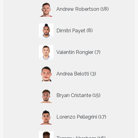
18
Andrew Robertson
18
producten
8
Dimitri Payet
8
producten
7
Valentin Rongier
7
producten
3
Andrea Belotti
3
producten
15
Bryan Cristante
15
producten
17
Lorenzo Pellegrini
17
producten
16