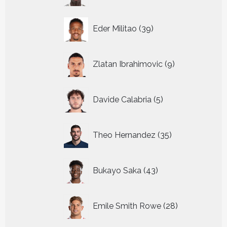
39
Eder Militao
39
producten
9
Zlatan Ibrahimovic
9
producten
5
Davide Calabria
5
producten
35
Theo Hernandez
35
producten
43
Bukayo Saka
43
producten
28
Emile Smith Rowe
28
producten