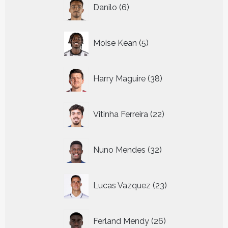
6
Danilo
6
producten
5
Moise Kean
5
producten
38
Harry Maguire
38
producten
22
Vitinha Ferreira
22
producten
32
Nuno Mendes
32
producten
23
Lucas Vazquez
23
producten
26
Ferland Mendy
26
producten