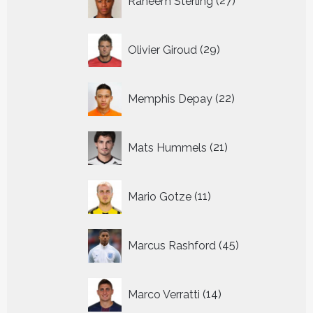
Raheem Sterling
27
producten
29
Olivier Giroud
29
producten
22
Memphis Depay
22
producten
21
Mats Hummels
21
producten
11
Mario Gotze
11
producten
45
Marcus Rashford
45
producten
14
Marco Verratti
14
producten