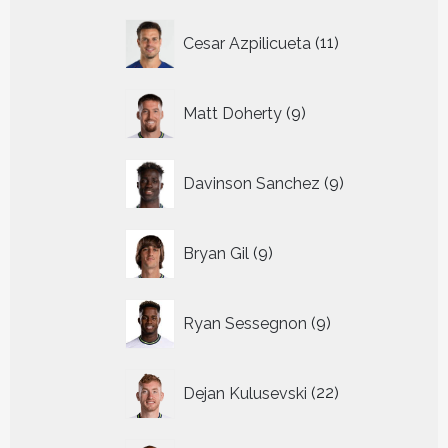
11
Cesar Azpilicueta
11
producten
9
Matt Doherty
9
producten
9
Davinson Sanchez
9
producten
9
Bryan Gil
9
producten
9
Ryan Sessegnon
9
producten
22
Dejan Kulusevski
22
producten