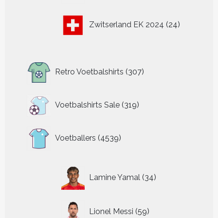
24
Zwitserland EK 2024
24
producten
307
Retro Voetbalshirts
307
producten
319
Voetbalshirts Sale
319
producten
4539
Voetballers
4539
producten
34
Lamine Yamal
34
producten
59
Lionel Messi
59
producten