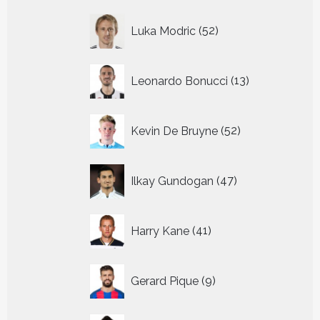
52
Luka Modric
52
producten
13
Leonardo Bonucci
13
producten
52
Kevin De Bruyne
52
producten
47
Ilkay Gundogan
47
producten
41
Harry Kane
41
producten
9
Gerard Pique
9
producten