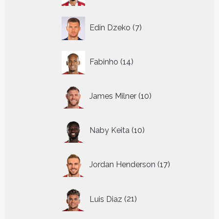
7
Edin Dzeko
7
producten
14
Fabinho
14
producten
10
James Milner
10
producten
10
Naby Keita
10
producten
17
Jordan Henderson
17
producten
21
Luis Diaz
21
producten