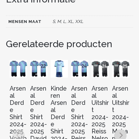
o
n
o
S, M, L, XL, XXL
MENSEN MAAT
k
Gerelateerde producten
Arsen
Arsen
Kinde
Arsen
Arsen
Arsen
Ar
al
al
ren
al
al
al
al
Derd
Derd
Arsen
Derd
Uitshir
Uitshir
D
e
e
al
e
t
t
e
Shirt
Shirt
Derd
Shirt
2024-
2024-
Sh
2024-
2024-
e
2024-
2025
2025
2
2025
2025
Shirt
2025
Reiss
Moha
2
Voetb
David
2024-
Reiss
Nelso
med
M