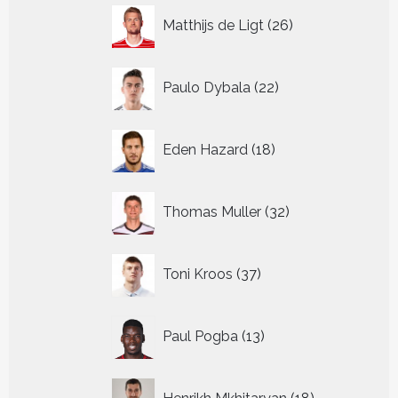
26
Matthijs de Ligt
26
producten
22
Paulo Dybala
22
producten
18
Eden Hazard
18
producten
32
Thomas Muller
32
producten
37
Toni Kroos
37
producten
13
Paul Pogba
13
producten
18