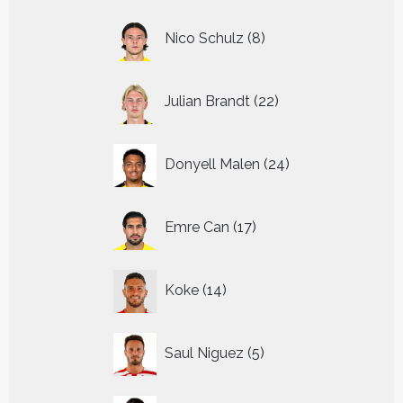
8
Nico Schulz
8
producten
22
Julian Brandt
22
producten
24
Donyell Malen
24
producten
17
Emre Can
17
producten
14
Koke
14
producten
5
Saul Niguez
5
producten