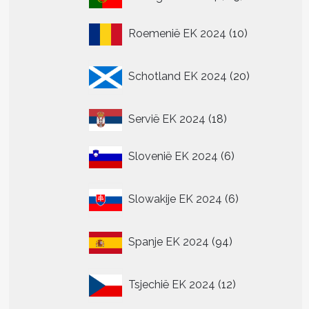
producten
10
Roemenië EK 2024
10
producten
20
Schotland EK 2024
20
producten
18
Servië EK 2024
18
producten
6
Slovenië EK 2024
6
producten
6
Slowakije EK 2024
6
producten
94
Spanje EK 2024
94
producten
12
Tsjechië EK 2024
12
producten