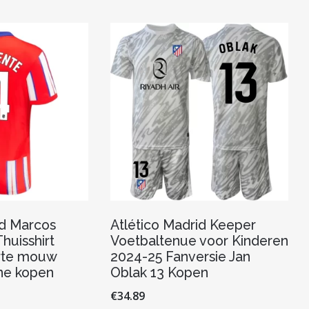
variaties.
variaties.
Deze
Deze
optie
optie
kan
kan
gekozen
gekozen
worden
worden
op
op
de
de
productpagina
productpagina
id Marcos
Atlético Madrid Keeper
huisshirt
Voetbaltenue voor Kinderen
rte mouw
2024-25 Fanversie Jan
ine kopen
Oblak 13 Kopen
€
34.89