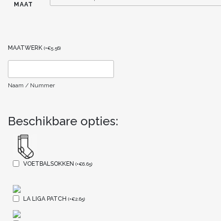
MAAT
MAATWERK
(
+
€
5.56
)
Naam / Nummer
Beschikbare opties:
VOETBALSOKKEN
(
+
€
6.65
)
LA LIGA PATCH
(
+
€
2.65
)