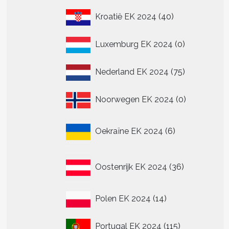
40
Kroatië EK 2024
40
producten
0
Luxemburg EK 2024
0
producten
75
Nederland EK 2024
75
producten
0
Noorwegen EK 2024
0
producten
6
Oekraïne EK 2024
6
producten
36
Oostenrijk EK 2024
36
producten
14
Polen EK 2024
14
producten
115
Portugal EK 2024
115