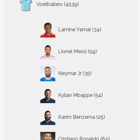
4539
Voetballers
4539
producten
34
Lamine Yamal
34
producten
59
Lionel Messi
59
producten
35
Neymar Jr
35
producten
54
Kylian Mbappe
54
producten
25
Karim Benzema
25
producten
64
Cristiano Ronaldo
64