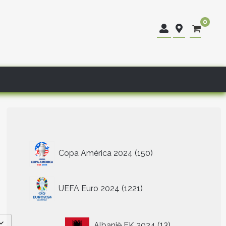
0
150
Copa América 2024
150
producten
1221
UEFA Euro 2024
1221
producten
13
Albanië EK 2024
13