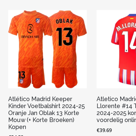
variaties.
Deze
optie
kan
gekozen
worden
op
de
productpagina
Atlético Madrid Keeper
Atletico Madr
Kinder Voetbalshirt 2024-25
Llorente #14 T
Oranje Jan Oblak 13 Korte
2024-2025 ko
Mouw (+ Korte Broeken)
voordelig onl
Kopen
€
39.69