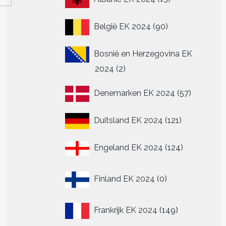
producten
90
België EK 2024
90
producten
Bosnië en Herzegovina EK
2
2024
2
producten
57
Denemarken EK 2024
57
producte
121
Duitsland EK 2024
121
producten
124
Engeland EK 2024
124
producten
0
Finland EK 2024
0
producten
149
Frankrijk EK 2024
149
producten