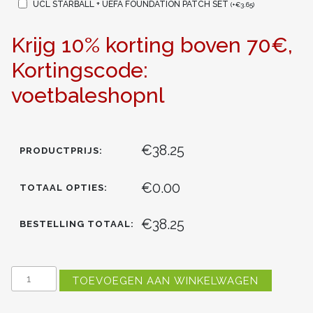
UCL STARBALL + UEFA FOUNDATION PATCH SET
(
+
€
3.65
)
Krijg 10% korting boven 70€,
Kortingscode:
voetbaleshopnl
€38.25
PRODUCTPRIJS:
€0.00
TOTAAL OPTIES:
€38.25
BESTELLING TOTAAL:
ATLETICO
TOEVOEGEN AAN WINKELWAGEN
MADRID
ALVARO
MORATA