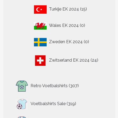
15
Turkije EK 2024
15
producten
0
Wales EK 2024
0
producten
0
Zweden EK 2024
0
producten
24
Zwitserland EK 2024
24
producten
307
Retro Voetbalshirts
307
producten
319
Voetbalshirts Sale
319
producten