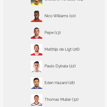
producten
10
Nico Williams
10
producten
13
Pepe
13
producten
26
Matthijs de Ligt
26
producten
22
Paulo Dybala
22
producten
18
Eden Hazard
18
producten
32
Thomas Muller
32
producten