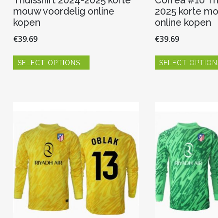
Thuisshirt 2024-2025 korte
Correa #10 Th
mouw voordelig online
2025 korte mo
kopen
online kopen
€
39.69
€
39.69
Dit
SELECT OPTIONS
SELECT OPTION
product
heeft
meerdere
variaties.
Deze
optie
kan
gekozen
worden
op
de
productpagina