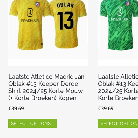
Laatste Atletico Madrid Jan
Laatste Atleti
Oblak #13 Keeper Derde
Oblak #13 Keep
Shirt 2024/25 Korte Mouw
2024/25 Kort
(+ Korte Broeken) Kopen
Korte Broeke
€
39.69
€
39.69
Dit
SELECT OPTIONS
SELECT OPTION
product
heeft
meerdere