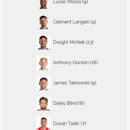
Lucas Moura
9
producten
9
Clement Lenglet
9
producten
23
Dwight McNeil
23
producten
18
Anthony Gordon
18
producten
9
James Tarkowski
9
producten
8
Daley Blind
8
producten
7
Dusan Tadic
7
producten