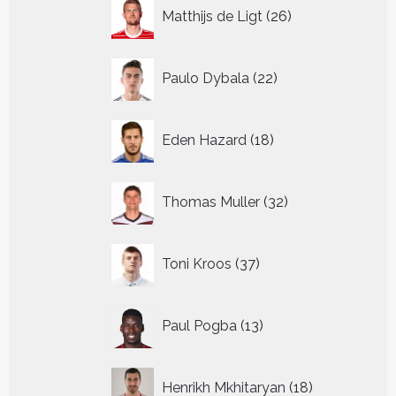
26
Matthijs de Ligt
26
producten
22
Paulo Dybala
22
producten
18
Eden Hazard
18
producten
32
Thomas Muller
32
producten
37
Toni Kroos
37
producten
13
Paul Pogba
13
producten
18
Henrikh Mkhitaryan
18