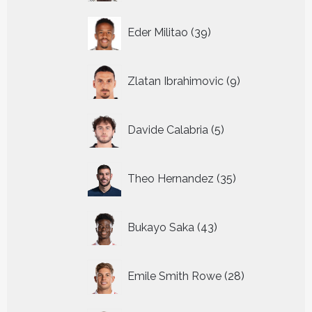
39
Eder Militao
39
producten
9
Zlatan Ibrahimovic
9
producten
5
Davide Calabria
5
producten
35
Theo Hernandez
35
producten
43
Bukayo Saka
43
producten
28
Emile Smith Rowe
28
producten