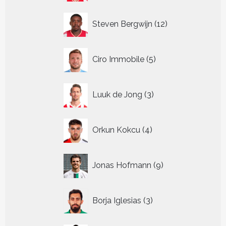
12
Steven Bergwijn
12
producten
5
Ciro Immobile
5
producten
3
Luuk de Jong
3
producten
4
Orkun Kokcu
4
producten
9
Jonas Hofmann
9
producten
3
Borja Iglesias
3
producten