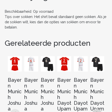
o
k
Beschikbaarheid: Op voorraad
Tips over sokken: Het shirt bevat standaard geen sokken. Als je
de sokken wilt, kies dan de opties van sokken om ervoor te
betalen.
Gerelateerde producten
Bayer
Bayer
Bayer
Bayer
Bayer
Bayer
B
n
n
n
n
n
n
n
Munic
Munic
Munic
Munic
Munic
Munic
M
h
h
h
h
h
h
h
Joshu
Joshu
Joshu
Dayot
Dayot
Dayot
M
a
a
a
Upam
Upam
Upam
el