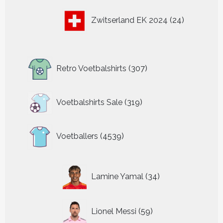
24
Zwitserland EK 2024
24
producten
307
Retro Voetbalshirts
307
producten
319
Voetbalshirts Sale
319
producten
4539
Voetballers
4539
producten
34
Lamine Yamal
34
producten
59
Lionel Messi
59
producten