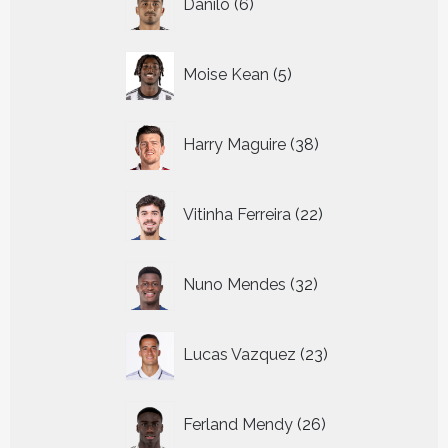
Danilo
6
producten
5
Moise Kean
5
producten
38
Harry Maguire
38
producten
22
Vitinha Ferreira
22
producten
32
Nuno Mendes
32
producten
23
Lucas Vazquez
23
producten
26
Ferland Mendy
26
producten