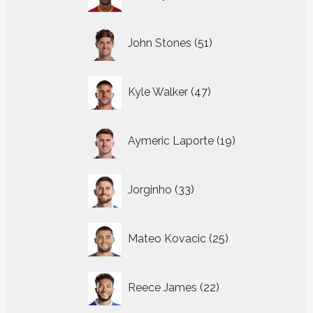
producten
51
John Stones
51
producten
47
Kyle Walker
47
producten
19
Aymeric Laporte
19
producten
33
Jorginho
33
producten
25
Mateo Kovacic
25
producten
22
Reece James
22
producten