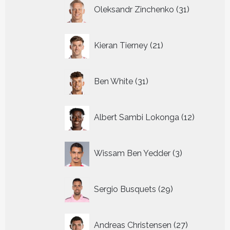
31
Oleksandr Zinchenko
31
producten
21
Kieran Tierney
21
producten
31
Ben White
31
producten
12
Albert Sambi Lokonga
12
producte
3
Wissam Ben Yedder
3
producten
29
Sergio Busquets
29
producten
27
Andreas Christensen
27