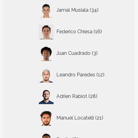
34
Jamal Musiala
34
producten
16
Federico Chiesa
16
producten
3
Juan Cuadrado
3
producten
12
Leandro Paredes
12
producten
28
Adrien Rabiot
28
producten
21
Manuel Locatelli
21
producten
6