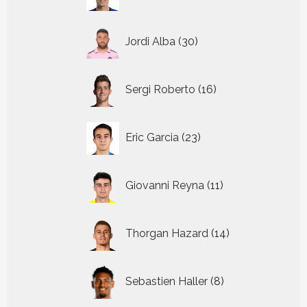
producten
30
Jordi Alba
30
producten
16
Sergi Roberto
16
producten
23
Eric Garcia
23
producten
11
Giovanni Reyna
11
producten
14
Thorgan Hazard
14
producten
8
Sebastien Haller
8
producten