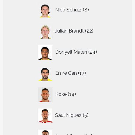
8
Nico Schulz
8
producten
22
Julian Brandt
22
producten
24
Donyell Malen
24
producten
17
Emre Can
17
producten
14
Koke
14
producten
5
Saul Niguez
5
producten
11