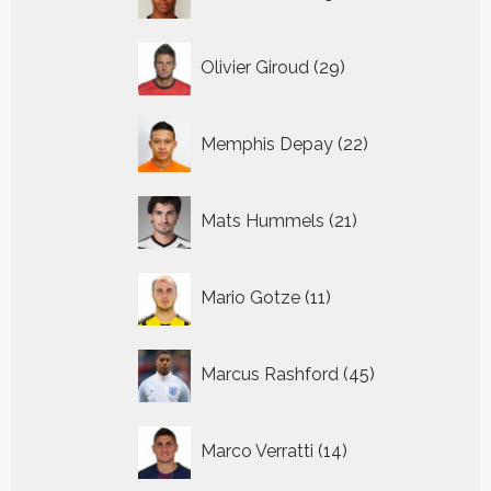
producten
29
Olivier Giroud
29
producten
22
Memphis Depay
22
producten
21
Mats Hummels
21
producten
11
Mario Gotze
11
producten
45
Marcus Rashford
45
producten
14
Marco Verratti
14
producten