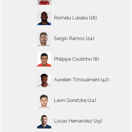
producten
18
Romelu Lukaku
18
producten
24
Sergio Ramos
24
producten
8
Philippe Coutinho
8
producten
42
Aurelien Tchouameni
42
producten
24
Leon Goretzka
24
producten
29
Lucas Hernandez
29
producten