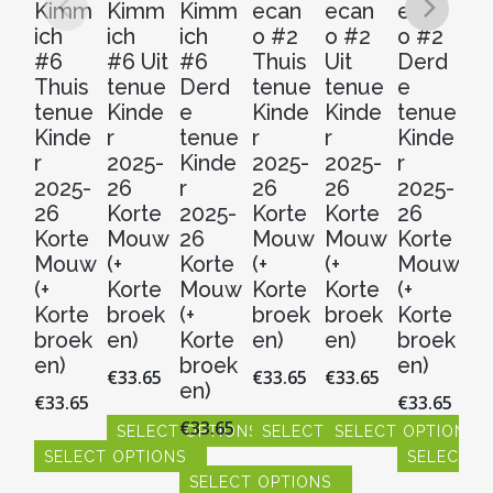
Kimm
Kimm
Kimm
ecan
ecan
ecan
Ol
ich
ich
ich
o #2
o #2
o #2
#
#6
#6 Uit
#6
Thuis
Uit
Derd
D
Thuis
tenue
Derd
tenue
tenue
e
e
tenue
Kinde
e
Kinde
Kinde
tenue
t
Kinde
r
tenue
r
r
Kinde
Ki
r
2025-
Kinde
2025-
2025-
r
r
2025-
26
r
26
26
2025-
20
26
Korte
2025-
Korte
Korte
26
2
Korte
Mouw
26
Mouw
Mouw
Korte
Ko
Mouw
(+
Korte
(+
(+
Mouw
M
(+
Korte
Mouw
Korte
Korte
(+
(+
Korte
broek
(+
broek
broek
Korte
Ko
broek
en)
Korte
en)
en)
broek
b
en)
broek
en)
en
€
33.65
€
33.65
€
33.65
en)
€
33.65
€
33.65
€
3
€
33.65
SELECT OPTIONS
SELECT OPTIONS
SELECT OPTIONS
SELECT OPTIONS
SELECT O
S
Dit
Dit
Dit
product
SELECT OPTIONS
product
product
Dit
Dit
Dit