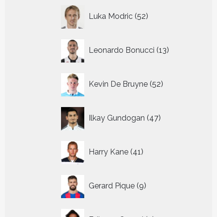
52
Luka Modric
52
producten
13
Leonardo Bonucci
13
producten
52
Kevin De Bruyne
52
producten
47
Ilkay Gundogan
47
producten
41
Harry Kane
41
producten
9
Gerard Pique
9
producten
3