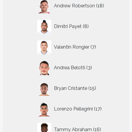
18
Andrew Robertson
18
producten
8
Dimitri Payet
8
producten
7
Valentin Rongier
7
producten
3
Andrea Belotti
3
producten
15
Bryan Cristante
15
producten
17
Lorenzo Pellegrini
17
producten
16
Tammy Abraham
16