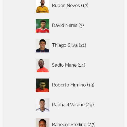
12
Ruben Neves
12
producten
3
David Neres
3
producten
21
Thiago Silva
21
producten
14
Sadio Mane
14
producten
13
Roberto Firmino
13
producten
29
Raphael Varane
29
producten
27
Raheem Sterling
27