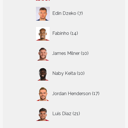
7
Edin Dzeko
7
producten
14
Fabinho
14
producten
10
James Milner
10
producten
10
Naby Keita
10
producten
17
Jordan Henderson
17
producten
21
Luis Diaz
21
producten