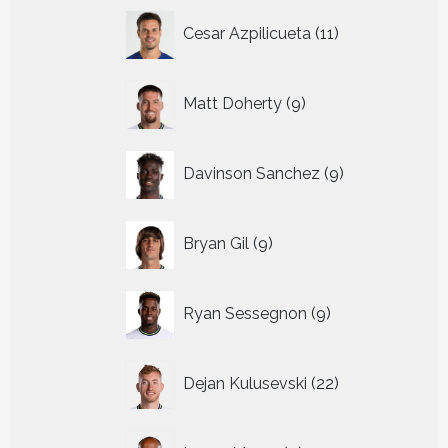
11
Cesar Azpilicueta
11
producten
9
Matt Doherty
9
producten
9
Davinson Sanchez
9
producten
9
Bryan Gil
9
producten
9
Ryan Sessegnon
9
producten
22
Dejan Kulusevski
22
producten
9