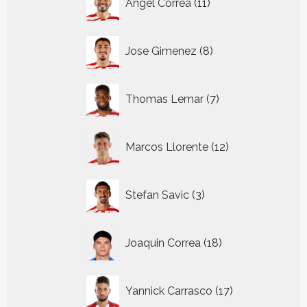
Angel Correa
11
producten
8
Jose Gimenez
8
producten
7
Thomas Lemar
7
producten
12
Marcos Llorente
12
producten
3
Stefan Savic
3
producten
18
Joaquin Correa
18
producten
17
Yannick Carrasco
17
producten