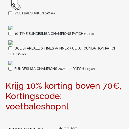
VOETBALSOKKEN
(
+
€
6.65
)
10 TIME BUNDESLIGA CHAMPIONS PATCH
(
+
€
2.00
)
UCL STARBALL 6 TIMES WINNER + UEFA FOUNDATION PATCH
SET
(
+
€
4.00
)
BUNDESLIGA CHAMPIONS 2021-22 PATCH
(
+
€
3.00
)
Krijg 10% korting boven 70€,
Kortingscode:
voetbaleshopnl
€33.65