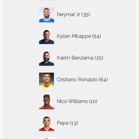
35
Neymar Jr
35
producten
54
Kylian Mbappe
54
producten
25
Karim Benzema
25
producten
64
Cristiano Ronaldo
64
producten
10
Nico Williams
10
producten
13
Pepe
13
producten