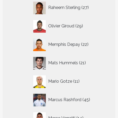
27
Raheem Sterling
27
producten
29
Olivier Giroud
29
producten
22
Memphis Depay
22
producten
21
Mats Hummels
21
producten
11
Mario Gotze
11
producten
45
Marcus Rashford
45
producten
14