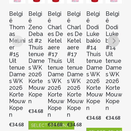
Belgi
Belgi
Belgi
Belgi
Belgi
Belgi
Be
ë
ë
ë
ë
ë
ë
ë
Thom
Zeno
Charl
Charl
Dodi
Dodi
M
as
Deba
es De
es De
Luke
Luke
m
Meuni
st #2
Ketel
Ketel
bakio
bakio
C
er
Thuis
aere
aere
#14
#14
er
#15
tenue
#17
#17
Thuis
Uit
Th
Uit
Dame
Thuis
Uit
tenue
tenue
t
tenue
s WK
tenue
tenue
Dame
Dame
D
Dame
2026
Dame
Dame
s WK
s WK
s
s WK
Korte
s WK
s WK
2026
2026
2
2026
Mouw
2026
2026
Korte
Korte
Ko
Korte
Kope
Korte
Korte
Mouw
Mouw
M
Mouw
n
Mouw
Mouw
Kope
Kope
K
Kope
Kope
Kope
n
n
n
€
34.68
n
n
n
€
34.68
€
34.68
€
3
€
34.68
€
34.68
€
34.68
SELECT OPTIONS