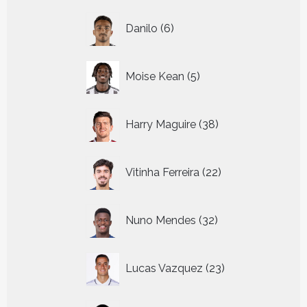
6
Danilo
6
producten
5
Moise Kean
5
producten
38
Harry Maguire
38
producten
22
Vitinha Ferreira
22
producten
32
Nuno Mendes
32
producten
23
Lucas Vazquez
23
producten