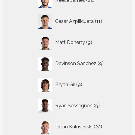
Reece James
22
producten
11
Cesar Azpilicueta
11
producten
9
Matt Doherty
9
producten
9
Davinson Sanchez
9
producten
9
Bryan Gil
9
producten
9
Ryan Sessegnon
9
producten
22
Dejan Kulusevski
22
producten