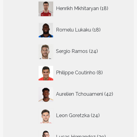
18
Henrikh Mkhitaryan
18
producten
18
Romelu Lukaku
18
producten
24
Sergio Ramos
24
producten
8
Philippe Coutinho
8
producten
42
Aurelien Tchouameni
42
producten
24
Leon Goretzka
24
producten
29
Lucas Hernandez
29