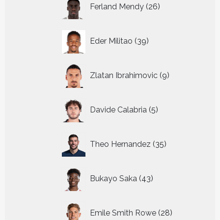
26
Ferland Mendy
26
producten
39
Eder Militao
39
producten
9
Zlatan Ibrahimovic
9
producten
5
Davide Calabria
5
producten
35
Theo Hernandez
35
producten
43
Bukayo Saka
43
producten
28
Emile Smith Rowe
28
producten