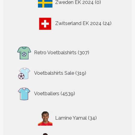
Zweden EK 2024
0
producten
24
Zwitserland EK 2024
24
producten
307
Retro Voetbalshirts
307
producten
319
Voetbalshirts Sale
319
producten
4539
Voetballers
4539
producten
34
Lamine Yamal
34
producten