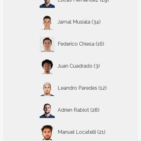
producten
34
Jamal Musiala
34
producten
16
Federico Chiesa
16
producten
3
Juan Cuadrado
3
producten
12
Leandro Paredes
12
producten
28
Adrien Rabiot
28
producten
21
Manuel Locatelli
21
producten