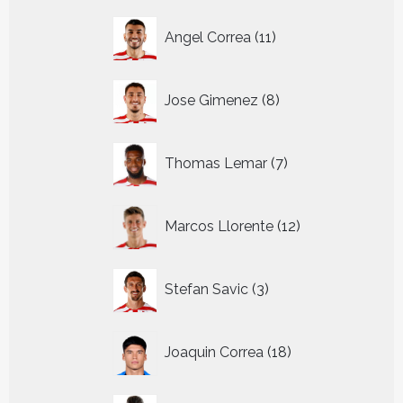
11
Angel Correa
11
producten
8
Jose Gimenez
8
producten
7
Thomas Lemar
7
producten
12
Marcos Llorente
12
producten
3
Stefan Savic
3
producten
18
Joaquin Correa
18
producten