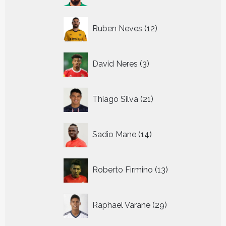
12
Ruben Neves
12
producten
3
David Neres
3
producten
21
Thiago Silva
21
producten
14
Sadio Mane
14
producten
13
Roberto Firmino
13
producten
29
Raphael Varane
29
producten