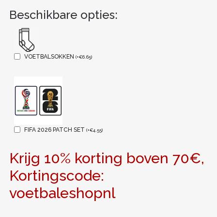
Beschikbare opties:
VOETBALSOKKEN
(
+
€
6.65
)
FIFA 2026 PATCH SET
(
+
€
4.55
)
Krijg 10% korting boven 70€,
Kortingscode:
voetbaleshopnl