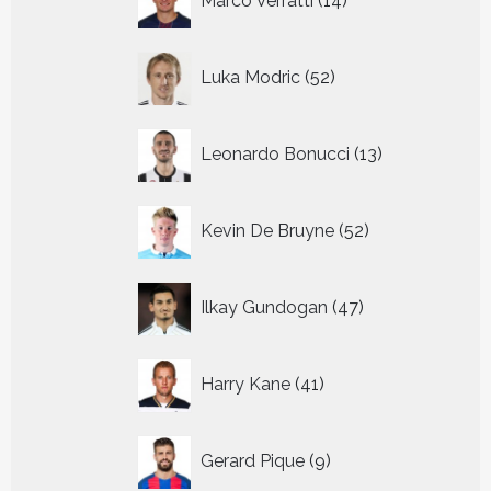
Marco Verratti
14
producten
52
Luka Modric
52
producten
13
Leonardo Bonucci
13
producten
52
Kevin De Bruyne
52
producten
47
Ilkay Gundogan
47
producten
41
Harry Kane
41
producten
9
Gerard Pique
9
producten