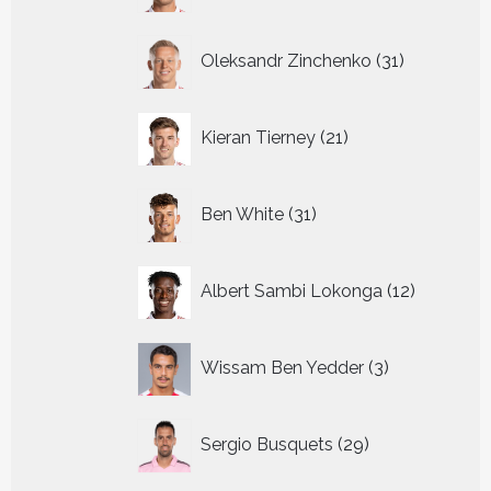
31
Oleksandr Zinchenko
31
producten
21
Kieran Tierney
21
producten
31
Ben White
31
producten
12
Albert Sambi Lokonga
12
producte
3
Wissam Ben Yedder
3
producten
29
Sergio Busquets
29
producten