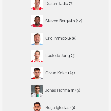
7
Dusan Tadic
7
producten
12
Steven Bergwijn
12
producten
5
Ciro Immobile
5
producten
3
Luuk de Jong
3
producten
4
Orkun Kokcu
4
producten
9
Jonas Hofmann
9
producten
3
Borja Iglesias
3
producten