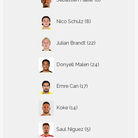
producten
8
Nico Schulz
8
producten
22
Julian Brandt
22
producten
24
Donyell Malen
24
producten
17
Emre Can
17
producten
14
Koke
14
producten
5
Saul Niguez
5
producten