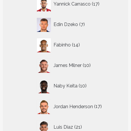
17
Yannick Carrasco
17
producten
7
Edin Dzeko
7
producten
14
Fabinho
14
producten
10
James Milner
10
producten
10
Naby Keita
10
producten
17
Jordan Henderson
17
producten
21
Luis Diaz
21
producten