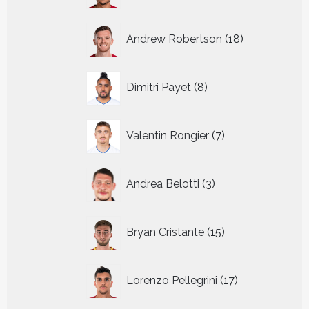
18
Andrew Robertson
18
producten
8
Dimitri Payet
8
producten
7
Valentin Rongier
7
producten
3
Andrea Belotti
3
producten
15
Bryan Cristante
15
producten
17
Lorenzo Pellegrini
17
producten