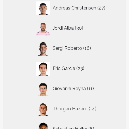
27
Andreas Christensen
27
producten
30
Jordi Alba
30
producten
16
Sergi Roberto
16
producten
23
Eric Garcia
23
producten
11
Giovanni Reyna
11
producten
14
Thorgan Hazard
14
producten
8
Sebastien Haller
8