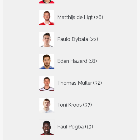
26
Matthijs de Ligt
26
producten
22
Paulo Dybala
22
producten
18
Eden Hazard
18
producten
32
Thomas Muller
32
producten
37
Toni Kroos
37
producten
13
Paul Pogba
13
producten