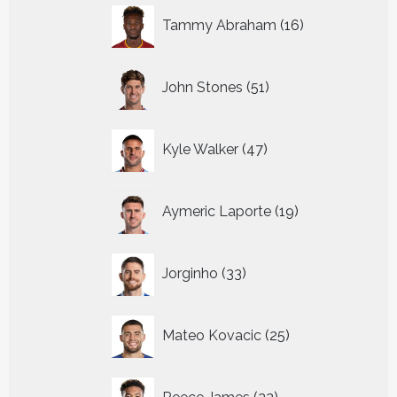
16
Tammy Abraham
16
producten
51
John Stones
51
producten
47
Kyle Walker
47
producten
19
Aymeric Laporte
19
producten
33
Jorginho
33
producten
25
Mateo Kovacic
25
producten
22