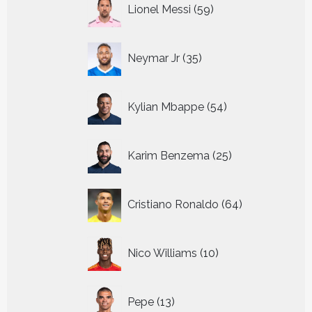
59
Lionel Messi
59
producten
35
Neymar Jr
35
producten
54
Kylian Mbappe
54
producten
25
Karim Benzema
25
producten
64
Cristiano Ronaldo
64
producten
10
Nico Williams
10
producten
13
Pepe
13
producten