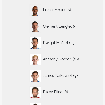
9
Lucas Moura
9
producten
9
Clement Lenglet
9
producten
23
Dwight McNeil
23
producten
18
Anthony Gordon
18
producten
9
James Tarkowski
9
producten
8
Daley Blind
8
producten