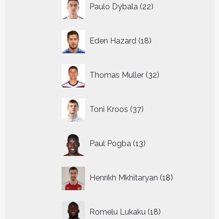
22
Paulo Dybala
22
producten
18
Eden Hazard
18
producten
32
Thomas Muller
32
producten
37
Toni Kroos
37
producten
13
Paul Pogba
13
producten
18
Henrikh Mkhitaryan
18
producten
18
Romelu Lukaku
18
producten