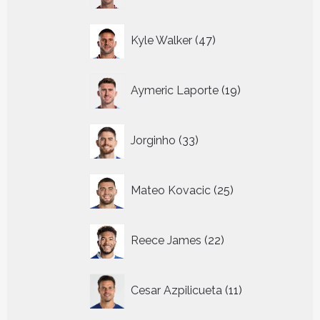
47
Kyle Walker
47
producten
19
Aymeric Laporte
19
producten
33
Jorginho
33
producten
25
Mateo Kovacic
25
producten
22
Reece James
22
producten
11
Cesar Azpilicueta
11
producten