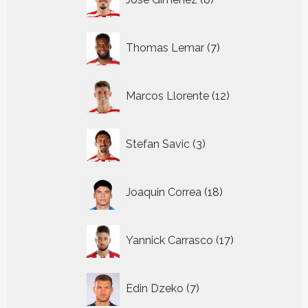
producten
7
Thomas Lemar
7
producten
12
Marcos Llorente
12
producten
3
Stefan Savic
3
producten
18
Joaquin Correa
18
producten
17
Yannick Carrasco
17
producten
7
Edin Dzeko
7
producten