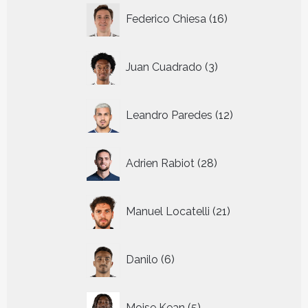
16
Federico Chiesa
16
producten
3
Juan Cuadrado
3
producten
12
Leandro Paredes
12
producten
28
Adrien Rabiot
28
producten
21
Manuel Locatelli
21
producten
6
Danilo
6
producten
5
Moise Kean
5