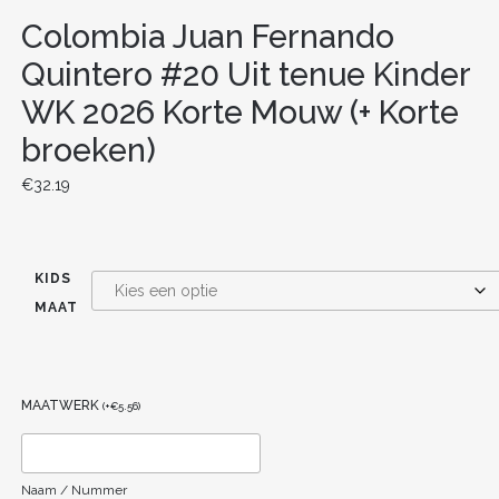
Colombia Juan Fernando
Quintero #20 Uit tenue Kinder
WK 2026 Korte Mouw (+ Korte
broeken)
€
32.19
KIDS
MAAT
MAATWERK
(
+
€
5.56
)
Naam / Nummer