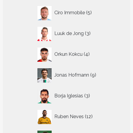
5
Ciro Immobile
5
producten
3
Luuk de Jong
3
producten
4
Orkun Kokcu
4
producten
9
Jonas Hofmann
9
producten
3
Borja Iglesias
3
producten
12
Ruben Neves
12
producten