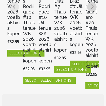
tenue
s
s
Diaz
Diaz
Ferna
Fe
WK
Rodri
Rodri
#7
#7 Uit
ndo
n
2026
guez
guez
Thuis
tenue
Quint
Qu
voetb
#10
#10
tenue
WK
ero
er
alshirt
Thuis
Uit
WK
2026
#20
#
s
tenue
tenue
2026
voetb
Thuis
Ui
kopen
WK
WK
voetb
alshirt
tenue
t
2026
2026
alshirt
s
WK
W
€
32.95
voetb
voetb
s
kopen
2026
2
alshirt
alshirt
kopen
voetb
v
€
32.95
SELECT OPTIONS
s
s
alshirt
al
€
32.95
Dit
kopen
kopen
s
s
product
SELECT OPTIONS
kopen
k
€
32.95
€
32.95
heeft
SELECT OPTIONS
Dit
€
32.95
€
3
meerdere
product
Dit
variaties.
heeft
SELECT OPTIONS
SELECT OPTIONS
product
Deze
meerdere
heeft
SELECT O
S
Dit
Dit
optie
variaties.
meerdere
product
product
Dit
Dit
kan
Deze
variaties.
heeft
heeft
product
pr
gekozen
optie
Deze
meerdere
meerdere
heeft
hee
worden
kan
optie