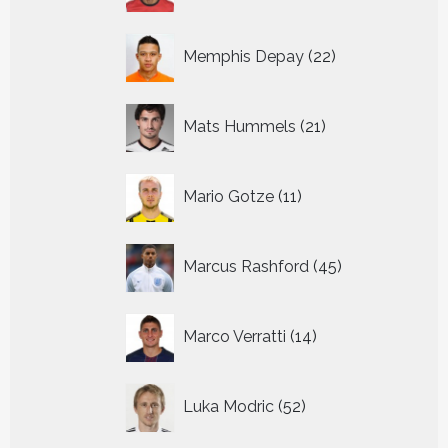
22
Memphis Depay
22
producten
21
Mats Hummels
21
producten
11
Mario Gotze
11
producten
45
Marcus Rashford
45
producten
14
Marco Verratti
14
producten
52
Luka Modric
52
producten