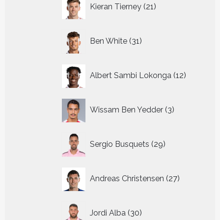
21
Kieran Tierney
21
producten
31
Ben White
31
producten
12
Albert Sambi Lokonga
12
producte
3
Wissam Ben Yedder
3
producten
29
Sergio Busquets
29
producten
27
Andreas Christensen
27
producten
30
Jordi Alba
30
producten