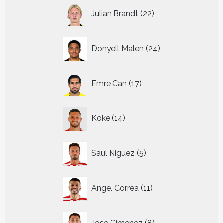
22
Julian Brandt
22
producten
24
Donyell Malen
24
producten
17
Emre Can
17
producten
14
Koke
14
producten
5
Saul Niguez
5
producten
11
Angel Correa
11
producten
8
Jose Gimenez
8