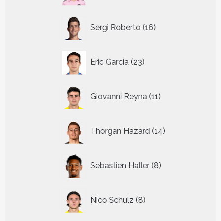
16
Sergi Roberto
16
producten
23
Eric Garcia
23
producten
11
Giovanni Reyna
11
producten
14
Thorgan Hazard
14
producten
8
Sebastien Haller
8
producten
8
Nico Schulz
8
producten