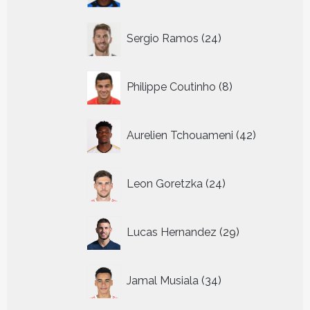
24
Sergio Ramos
24
producten
8
Philippe Coutinho
8
producten
42
Aurelien Tchouameni
42
producten
24
Leon Goretzka
24
producten
29
Lucas Hernandez
29
producten
34
Jamal Musiala
34
producten