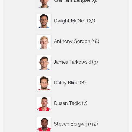
Clement Lenglet
9
producten
23
Dwight McNeil
23
producten
18
Anthony Gordon
18
producten
9
James Tarkowski
9
producten
8
Daley Blind
8
producten
7
Dusan Tadic
7
producten
12
Steven Bergwijn
12
producten