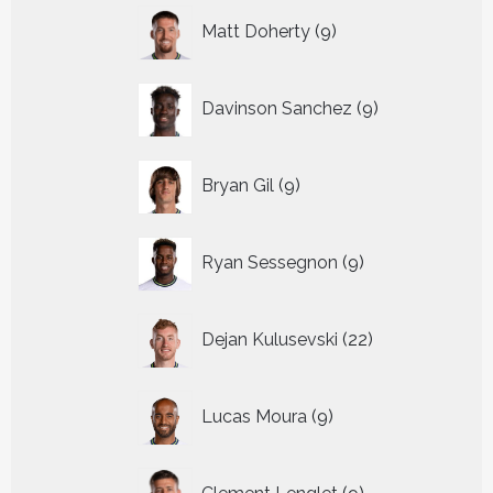
9
Matt Doherty
9
producten
9
Davinson Sanchez
9
producten
9
Bryan Gil
9
producten
9
Ryan Sessegnon
9
producten
22
Dejan Kulusevski
22
producten
9
Lucas Moura
9
producten
9