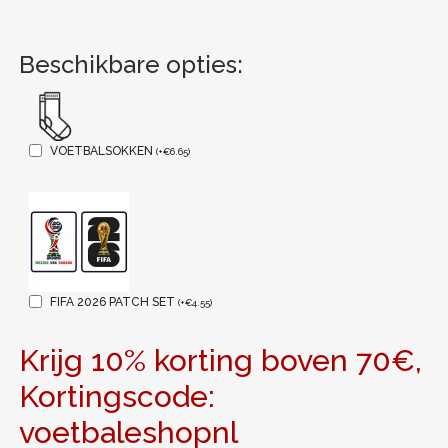
Beschikbare opties:
VOETBALSOKKEN
(
+
€
6.65
)
FIFA 2026 PATCH SET
(
+
€
4.55
)
Krijg 10% korting boven 70€,
Kortingscode:
voetbaleshopnl