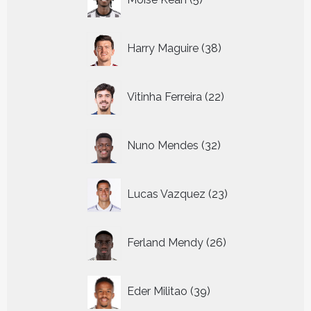
producten
38
Harry Maguire
38
producten
22
Vitinha Ferreira
22
producten
32
Nuno Mendes
32
producten
23
Lucas Vazquez
23
producten
26
Ferland Mendy
26
producten
39
Eder Militao
39
producten