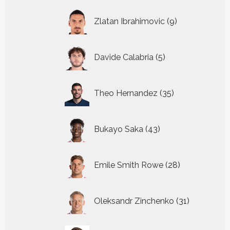
9
Zlatan Ibrahimovic
9
producten
5
Davide Calabria
5
producten
35
Theo Hernandez
35
producten
43
Bukayo Saka
43
producten
28
Emile Smith Rowe
28
producten
31
Oleksandr Zinchenko
31
producten