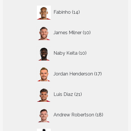
14
Fabinho
14
producten
10
James Milner
10
producten
10
Naby Keita
10
producten
17
Jordan Henderson
17
producten
21
Luis Diaz
21
producten
18
Andrew Robertson
18
producten