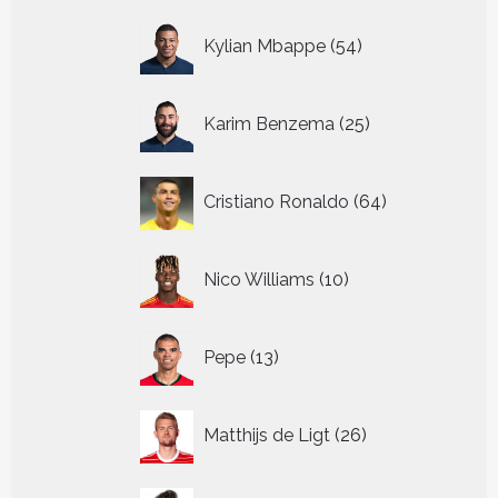
54
Kylian Mbappe
54
producten
25
Karim Benzema
25
producten
64
Cristiano Ronaldo
64
producten
10
Nico Williams
10
producten
13
Pepe
13
producten
26
Matthijs de Ligt
26
producten