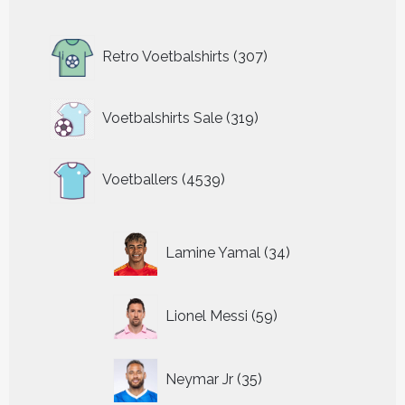
307
Retro Voetbalshirts
307
producten
319
Voetbalshirts Sale
319
producten
4539
Voetballers
4539
producten
34
Lamine Yamal
34
producten
59
Lionel Messi
59
producten
35
Neymar Jr
35
producten