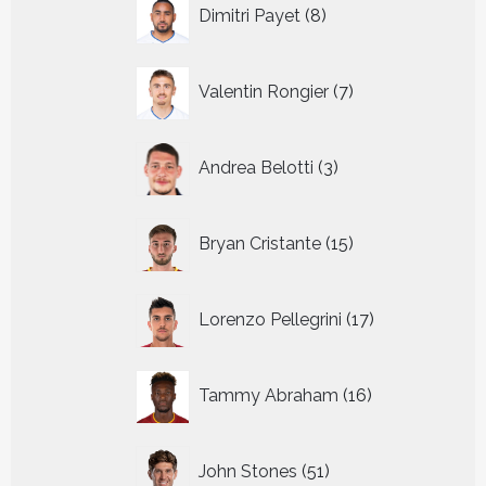
8
Dimitri Payet
8
producten
7
Valentin Rongier
7
producten
3
Andrea Belotti
3
producten
15
Bryan Cristante
15
producten
17
Lorenzo Pellegrini
17
producten
16
Tammy Abraham
16
producten
51
John Stones
51
producten