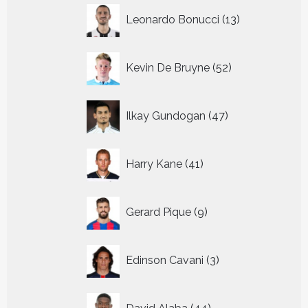
13
Leonardo Bonucci
13
producten
52
Kevin De Bruyne
52
producten
47
Ilkay Gundogan
47
producten
41
Harry Kane
41
producten
9
Gerard Pique
9
producten
3
Edinson Cavani
3
producten
44