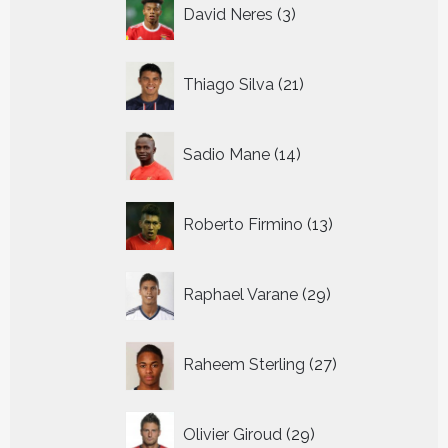
3
David Neres
3
producten
21
Thiago Silva
21
producten
14
Sadio Mane
14
producten
13
Roberto Firmino
13
producten
29
Raphael Varane
29
producten
27
Raheem Sterling
27
producten
29
Olivier Giroud
29
producten