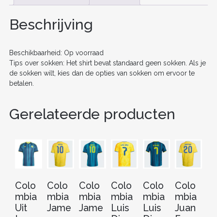
b
st
t
dI
(+
KORTE
o
n
Beschrijving
BROEKEN)
AANTAL
o
k
Beschikbaarheid: Op voorraad
Tips over sokken: Het shirt bevat standaard geen sokken. Als je
de sokken wilt, kies dan de opties van sokken om ervoor te
betalen.
Gerelateerde producten
Colo
Colo
Colo
Colo
Colo
Colo
C
mbia
mbia
mbia
mbia
mbia
mbia
m
Uit
Jame
Jame
Luis
Luis
Juan
J