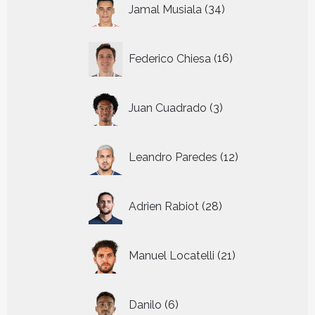
Jamal Musiala
34
producten
16
Federico Chiesa
16
producten
3
Juan Cuadrado
3
producten
12
Leandro Paredes
12
producten
28
Adrien Rabiot
28
producten
21
Manuel Locatelli
21
producten
6
Danilo
6
producten