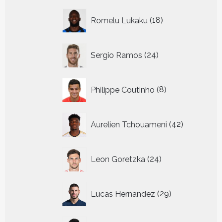
18
Romelu Lukaku
18
producten
24
Sergio Ramos
24
producten
8
Philippe Coutinho
8
producten
42
Aurelien Tchouameni
42
producten
24
Leon Goretzka
24
producten
29
Lucas Hernandez
29
producten
34