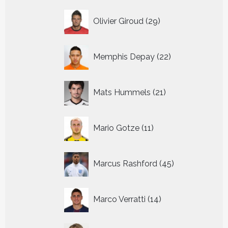
29
Olivier Giroud
29
producten
22
Memphis Depay
22
producten
21
Mats Hummels
21
producten
11
Mario Gotze
11
producten
45
Marcus Rashford
45
producten
14
Marco Verratti
14
producten