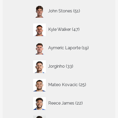
51
John Stones
51
producten
47
Kyle Walker
47
producten
19
Aymeric Laporte
19
producten
33
Jorginho
33
producten
25
Mateo Kovacic
25
producten
22
Reece James
22
producten