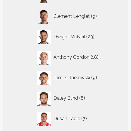
9
Clement Lenglet
9
producten
23
Dwight McNeil
23
producten
18
Anthony Gordon
18
producten
9
James Tarkowski
9
producten
8
Daley Blind
8
producten
7
Dusan Tadic
7
producten