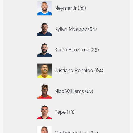
35
Neymar Jr
35
producten
54
Kylian Mbappe
54
producten
25
Karim Benzema
25
producten
64
Cristiano Ronaldo
64
producten
10
Nico Williams
10
producten
13
Pepe
13
producten
26
Matthijs de Ligt
26