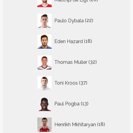
producten
22
Paulo Dybala
22
producten
18
Eden Hazard
18
producten
32
Thomas Muller
32
producten
37
Toni Kroos
37
producten
13
Paul Pogba
13
producten
18
Henrikh Mkhitaryan
18
producten