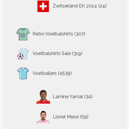
24
Zwitserland EK 2024
24
producten
307
Retro Voetbalshirts
307
producten
319
Voetbalshirts Sale
319
producten
4539
Voetballers
4539
producten
34
Lamine Yamal
34
producten
59
Lionel Messi
59
producten