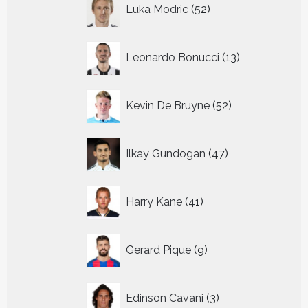
52
Luka Modric
52
producten
13
Leonardo Bonucci
13
producten
52
Kevin De Bruyne
52
producten
47
Ilkay Gundogan
47
producten
41
Harry Kane
41
producten
9
Gerard Pique
9
producten
3
Edinson Cavani
3
producten