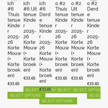
ich
ich
ich
o #2
o #2
o #2
#
#6
#6 Uit
#6
Thuis
Uit
Derd
D
Thuis
tenue
Derd
tenue
tenue
e
e
tenue
Kinde
e
Kinde
Kinde
tenue
t
Kinde
r
tenue
r
r
Kinde
Ki
r
2025-
Kinde
2025-
2025-
r
r
2025-
26
r
26
26
2025-
20
26
Korte
2025-
Korte
Korte
26
2
Korte
Mouw
26
Mouw
Mouw
Korte
Ko
Mouw
(+
Korte
(+
(+
Mouw
M
(+
Korte
Mouw
Korte
Korte
(+
(+
Korte
broek
(+
broek
broek
Korte
Ko
broek
en)
Korte
en)
en)
broek
b
en)
broek
en)
en
€
33.65
€
33.65
€
33.65
en)
€
33.65
€
33.65
€
3
€
33.65
SELECT OPTIONS
SELECT OPTIONS
SELECT OPTIONS
SELECT OPTIONS
SELECT O
S
Dit
Dit
Dit
product
SELECT OPTIONS
product
product
Dit
Dit
Dit
heeft
heeft
heeft
product
product
pr
Dit