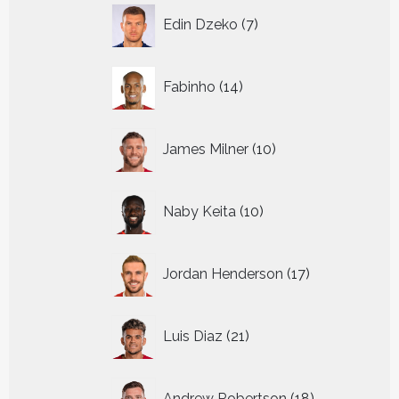
7
Edin Dzeko
7
producten
14
Fabinho
14
producten
10
James Milner
10
producten
10
Naby Keita
10
producten
17
Jordan Henderson
17
producten
21
Luis Diaz
21
producten
18
Andrew Robertson
18