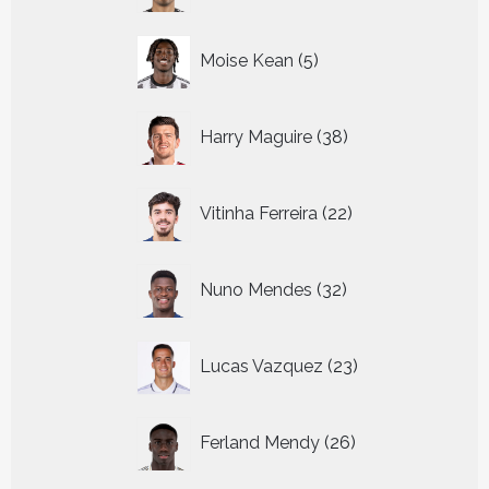
5
Moise Kean
5
producten
38
Harry Maguire
38
producten
22
Vitinha Ferreira
22
producten
32
Nuno Mendes
32
producten
23
Lucas Vazquez
23
producten
26
Ferland Mendy
26
producten