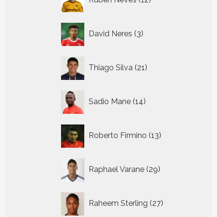
producten
3
David Neres
3
producten
21
Thiago Silva
21
producten
14
Sadio Mane
14
producten
13
Roberto Firmino
13
producten
29
Raphael Varane
29
producten
27
Raheem Sterling
27
producten