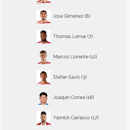
8
Jose Gimenez
8
producten
7
Thomas Lemar
7
producten
12
Marcos Llorente
12
producten
3
Stefan Savic
3
producten
18
Joaquin Correa
18
producten
17
Yannick Carrasco
17
producten