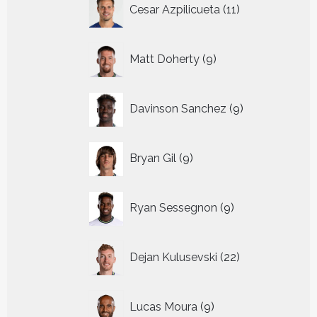
11
Cesar Azpilicueta
11
producten
9
Matt Doherty
9
producten
9
Davinson Sanchez
9
producten
9
Bryan Gil
9
producten
9
Ryan Sessegnon
9
producten
22
Dejan Kulusevski
22
producten
9
Lucas Moura
9
producten