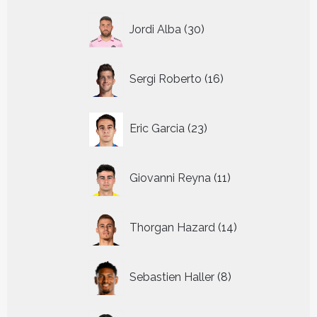
30
Jordi Alba
30
producten
16
Sergi Roberto
16
producten
23
Eric Garcia
23
producten
11
Giovanni Reyna
11
producten
14
Thorgan Hazard
14
producten
8
Sebastien Haller
8
producten