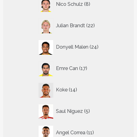
8
Nico Schulz
8
producten
22
Julian Brandt
22
producten
24
Donyell Malen
24
producten
17
Emre Can
17
producten
14
Koke
14
producten
5
Saul Niguez
5
producten
11
Angel Correa
11
producten