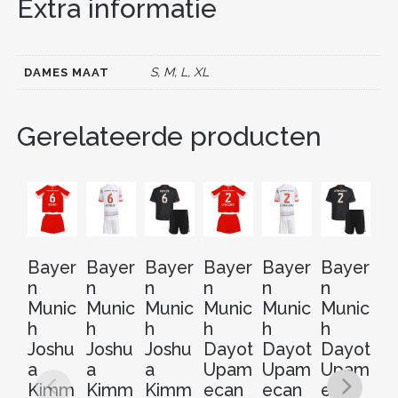
Extra informatie
b
st
t
dI
o
n
o
S, M, L, XL
DAMES MAAT
k
Gerelateerde producten
Bayer
Bayer
Bayer
Bayer
Bayer
Bayer
B
n
n
n
n
n
n
n
Munic
Munic
Munic
Munic
Munic
Munic
M
h
h
h
h
h
h
h
Joshu
Joshu
Joshu
Dayot
Dayot
Dayot
M
a
a
a
Upam
Upam
Upam
el
Kimm
Kimm
Kimm
ecan
ecan
ecan
Ol