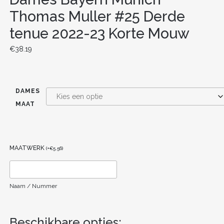
Thomas Muller #25 Derde
tenue 2022-23 Korte Mouw
€
38.19
DAMES
MAAT
MAATWERK
(
+
€
5.56
)
Naam / Nummer
Beschikbare opties: