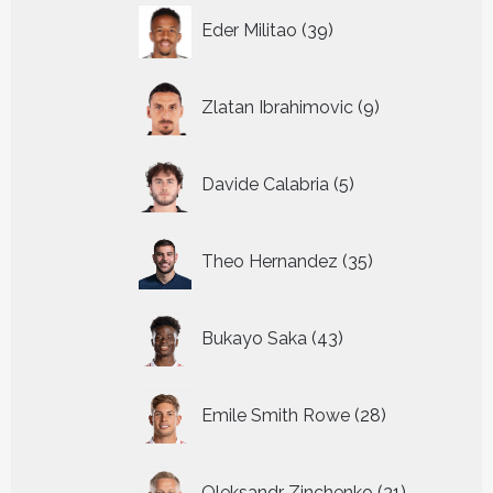
39
Eder Militao
39
producten
9
Zlatan Ibrahimovic
9
producten
5
Davide Calabria
5
producten
35
Theo Hernandez
35
producten
43
Bukayo Saka
43
producten
28
Emile Smith Rowe
28
producten
31
Oleksandr Zinchenko
31