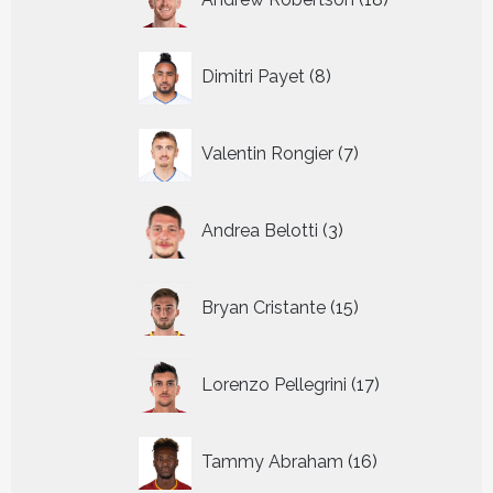
producten
8
Dimitri Payet
8
producten
7
Valentin Rongier
7
producten
3
Andrea Belotti
3
producten
15
Bryan Cristante
15
producten
17
Lorenzo Pellegrini
17
producten
16
Tammy Abraham
16
producten