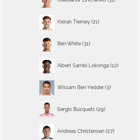
producten
21
Kieran Tierney
21
producten
31
Ben White
31
producten
12
Albert Sambi Lokonga
12
producte
3
Wissam Ben Yedder
3
producten
29
Sergio Busquets
29
producten
27
Andreas Christensen
27
producten