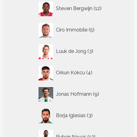
12
Steven Bergwijn
12
producten
5
Ciro Immobile
5
producten
3
Luuk de Jong
3
producten
4
Orkun Kokcu
4
producten
9
Jonas Hofmann
9
producten
3
Borja Iglesias
3
producten
12
Ruben Neves
12