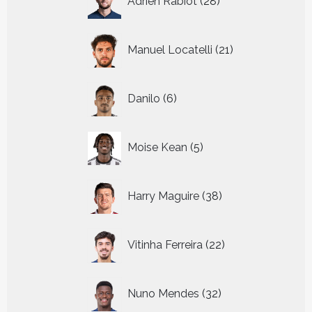
Adrien Rabiot
28
producten
21
Manuel Locatelli
21
producten
6
Danilo
6
producten
5
Moise Kean
5
producten
38
Harry Maguire
38
producten
22
Vitinha Ferreira
22
producten
32
Nuno Mendes
32
producten