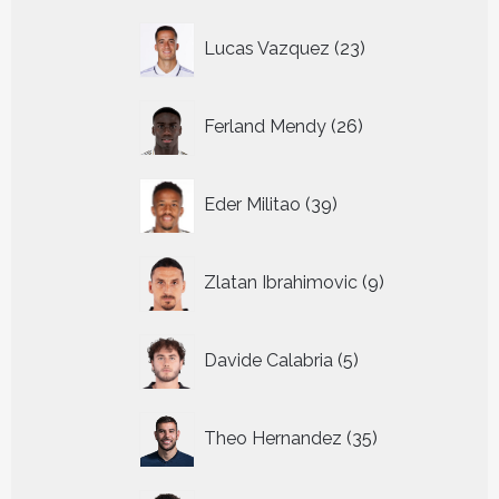
23
Lucas Vazquez
23
producten
26
Ferland Mendy
26
producten
39
Eder Militao
39
producten
9
Zlatan Ibrahimovic
9
producten
5
Davide Calabria
5
producten
35
Theo Hernandez
35
producten