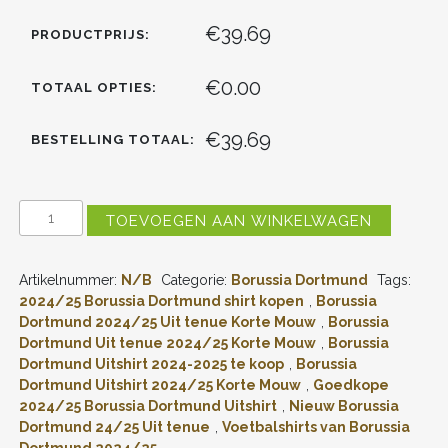
€39.69
PRODUCTPRIJS:
€0.00
TOTAAL OPTIES:
€39.69
BESTELLING TOTAAL:
DAMES
TOEVOEGEN AAN WINKELWAGEN
BORUSSIA
DORTMUND
UITSHIRT
Artikelnummer:
N/B
Categorie:
Borussia Dortmund
Tags:
2024-
2025
2024/25 Borussia Dortmund shirt kopen
,
Borussia
VOETBALSHIRTS
Dortmund 2024/25 Uit tenue Korte Mouw
,
Borussia
KORTE
Dortmund Uit tenue 2024/25 Korte Mouw
,
Borussia
MOUW
Dortmund Uitshirt 2024-2025 te koop
,
Borussia
ONLINE
Dortmund Uitshirt 2024/25 Korte Mouw
,
Goedkope
KOPEN
2024/25 Borussia Dortmund Uitshirt
,
Nieuw Borussia
AANTAL
Dortmund 24/25 Uit tenue
,
Voetbalshirts van Borussia
Dortmund 2024/25