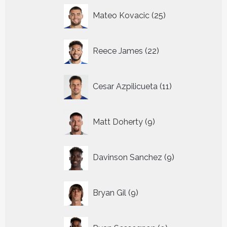
25
Mateo Kovacic
25
producten
22
Reece James
22
producten
11
Cesar Azpilicueta
11
producten
9
Matt Doherty
9
producten
9
Davinson Sanchez
9
producten
9
Bryan Gil
9
producten
9