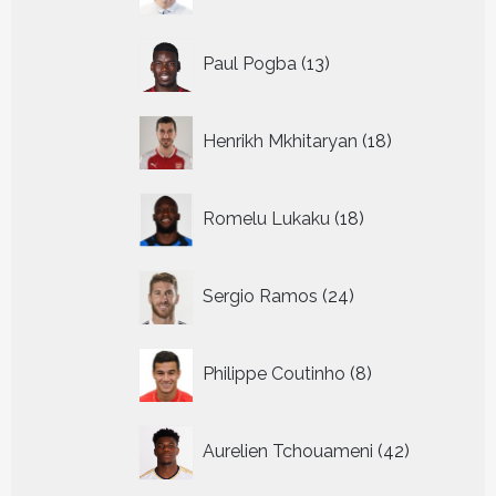
13
Paul Pogba
13
producten
18
Henrikh Mkhitaryan
18
producten
18
Romelu Lukaku
18
producten
24
Sergio Ramos
24
producten
8
Philippe Coutinho
8
producten
42
Aurelien Tchouameni
42
producten