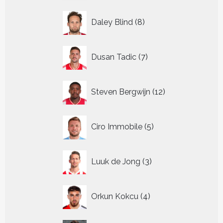
8
Daley Blind
8
producten
7
Dusan Tadic
7
producten
12
Steven Bergwijn
12
producten
5
Ciro Immobile
5
producten
3
Luuk de Jong
3
producten
4
Orkun Kokcu
4
producten