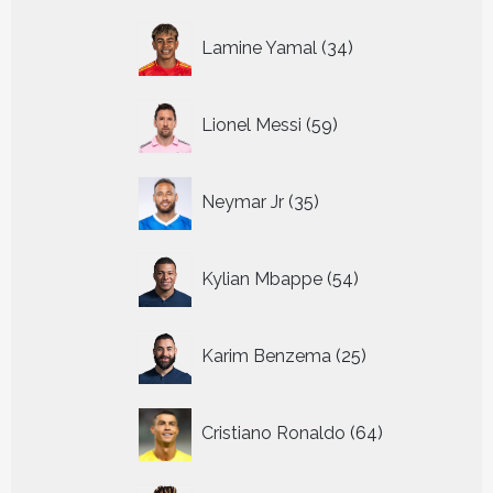
34
Lamine Yamal
34
producten
59
Lionel Messi
59
producten
35
Neymar Jr
35
producten
54
Kylian Mbappe
54
producten
25
Karim Benzema
25
producten
64
Cristiano Ronaldo
64
producten