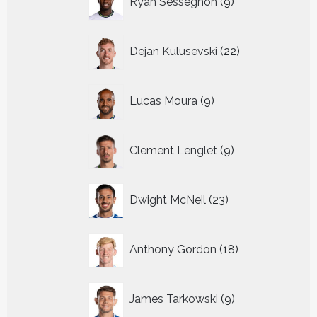
Ryan Sessegnon
9
producten
22
Dejan Kulusevski
22
producten
9
Lucas Moura
9
producten
9
Clement Lenglet
9
producten
23
Dwight McNeil
23
producten
18
Anthony Gordon
18
producten
9
James Tarkowski
9
producten