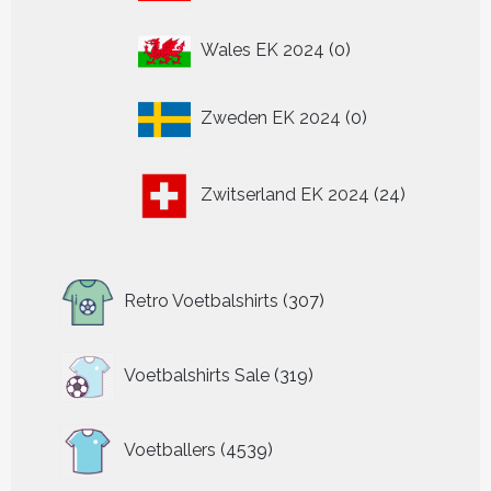
0
Wales EK 2024
0
producten
0
Zweden EK 2024
0
producten
24
Zwitserland EK 2024
24
producten
307
Retro Voetbalshirts
307
producten
319
Voetbalshirts Sale
319
producten
4539
Voetballers
4539
producten