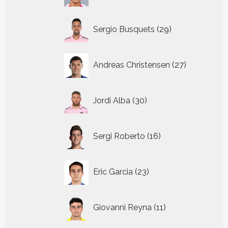
29
Sergio Busquets
29
producten
27
Andreas Christensen
27
producten
30
Jordi Alba
30
producten
16
Sergi Roberto
16
producten
23
Eric Garcia
23
producten
11
Giovanni Reyna
11
producten