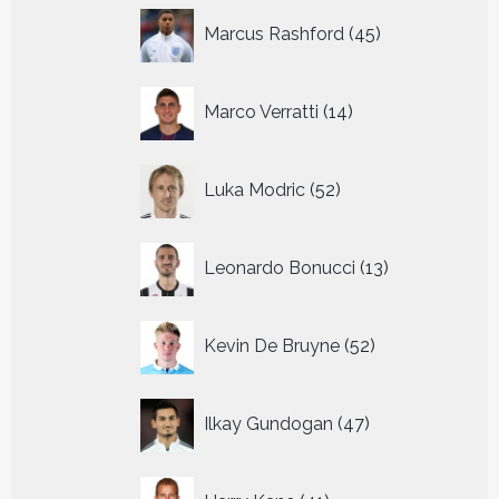
45
Marcus Rashford
45
producten
14
Marco Verratti
14
producten
52
Luka Modric
52
producten
13
Leonardo Bonucci
13
producten
52
Kevin De Bruyne
52
producten
47
Ilkay Gundogan
47
producten
41