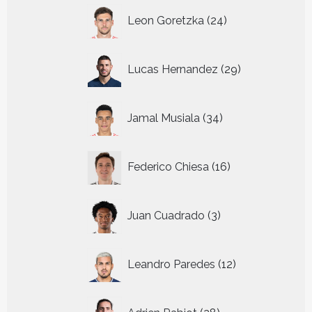
24
Leon Goretzka
24
producten
29
Lucas Hernandez
29
producten
34
Jamal Musiala
34
producten
16
Federico Chiesa
16
producten
3
Juan Cuadrado
3
producten
12
Leandro Paredes
12
producten
28