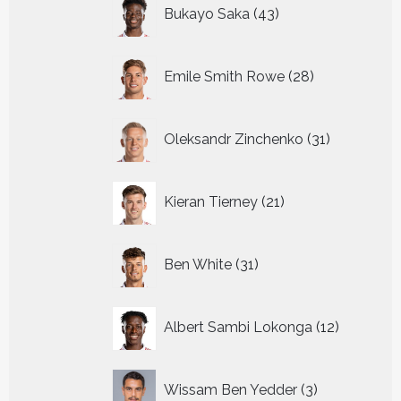
43
Bukayo Saka
43
producten
28
Emile Smith Rowe
28
producten
31
Oleksandr Zinchenko
31
producten
21
Kieran Tierney
21
producten
31
Ben White
31
producten
12
Albert Sambi Lokonga
12
producte
3
Wissam Ben Yedder
3
producten