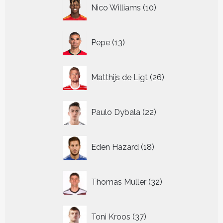
10
Nico Williams
10
producten
13
Pepe
13
producten
26
Matthijs de Ligt
26
producten
22
Paulo Dybala
22
producten
18
Eden Hazard
18
producten
32
Thomas Muller
32
producten
37
Toni Kroos
37
producten