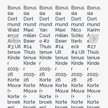
Borus
Borus
Borus
Borus
Borus
Borus
B
sia
sia
sia
sia
sia
sia
si
Dort
Dort
Dort
Dort
Dort
Dort
Do
mund
mund
mund
mund
mund
mund
m
Wald
Maxi
Yan
Maxi
Nico
Karim
K
emar
milian
Cout
milian
Schlo
Adey
A
Anton
Beier
o #2
Beier
tterb
emi
e
#3 Uit
#14
Thuis
#14
eck
#27
#
tenue
Thuis
tenue
Uit
#4 Uit
Thuis
Ui
Kinde
tenue
Kinde
tenue
tenue
tenue
t
r
Kinde
r
Kinde
Kinde
Kinde
Ki
2025-
r
2025-
r
r
r
r
26
2025-
26
2025-
2025-
2025-
20
Korte
26
Korte
26
26
26
2
Mouw
Korte
Mouw
Korte
Korte
Korte
Ko
(+
Mouw
(+
Mouw
Mouw
Mouw
M
Korte
(+
Korte
(+
(+
(+
(+
broek
Korte
broek
Korte
Korte
Korte
Ko
en)
broek
en)
broek
broek
broek
b