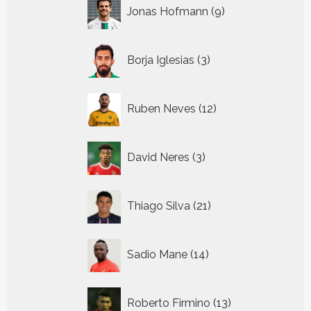
9
Jonas Hofmann
9
producten
3
Borja Iglesias
3
producten
12
Ruben Neves
12
producten
3
David Neres
3
producten
21
Thiago Silva
21
producten
14
Sadio Mane
14
producten
13
Roberto Firmino
13
producten