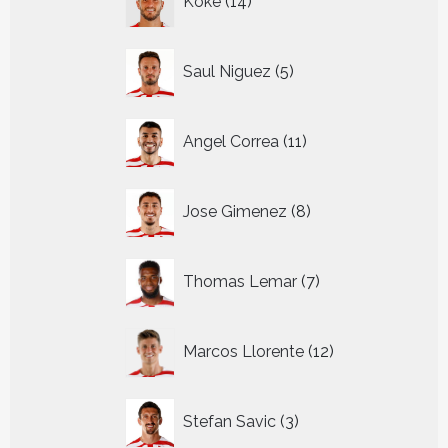
Koke
14
producten
5
Saul Niguez
5
producten
11
Angel Correa
11
producten
8
Jose Gimenez
8
producten
7
Thomas Lemar
7
producten
12
Marcos Llorente
12
producten
3
Stefan Savic
3
producten