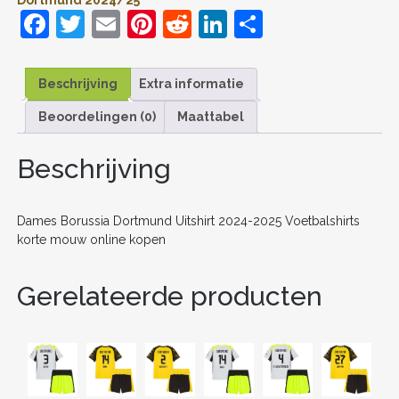
F
T
E
Pi
R
Li
D
a
w
m
nt
e
n
el
c
itt
ai
er
d
k
e
Beschrijving
Extra informatie
e
er
l
e
di
e
n
Beoordelingen (0)
Maattabel
b
st
t
dI
o
n
Beschrijving
o
k
Dames Borussia Dortmund Uitshirt 2024-2025 Voetbalshirts
korte mouw online kopen
Gerelateerde producten