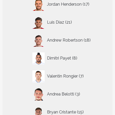
17
Jordan Henderson
17
producten
21
Luis Diaz
21
producten
18
Andrew Robertson
18
producten
8
Dimitri Payet
8
producten
7
Valentin Rongier
7
producten
3
Andrea Belotti
3
producten
15
Bryan Cristante
15
producten