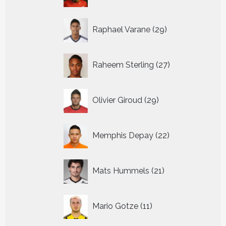
29
Raphael Varane
29
producten
27
Raheem Sterling
27
producten
29
Olivier Giroud
29
producten
22
Memphis Depay
22
producten
21
Mats Hummels
21
producten
11
Mario Gotze
11
producten