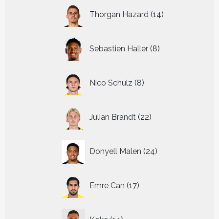
14
Thorgan Hazard
14
producten
8
Sebastien Haller
8
producten
8
Nico Schulz
8
producten
22
Julian Brandt
22
producten
24
Donyell Malen
24
producten
17
Emre Can
17
producten
14