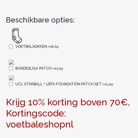
Beschikbare opties:
VOETBALSOKKEN
(
+
€
6.65
)
BUNDESLIGA PATCH
(
+
€
2.65
)
UCL STARBALL + UEFA FOUNDATION PATCH SET
(
+
€
3.65
)
Krijg 10% korting boven 70€,
Kortingscode:
voetbaleshopnl