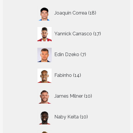
18
Joaquin Correa
18
producten
17
Yannick Carrasco
17
producten
7
Edin Dzeko
7
producten
14
Fabinho
14
producten
10
James Milner
10
producten
10
Naby Keita
10
producten