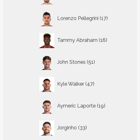
17
Lorenzo Pellegrini
17
producten
16
Tammy Abraham
16
producten
51
John Stones
51
producten
47
Kyle Walker
47
producten
19
Aymeric Laporte
19
producten
33
Jorginho
33
producten