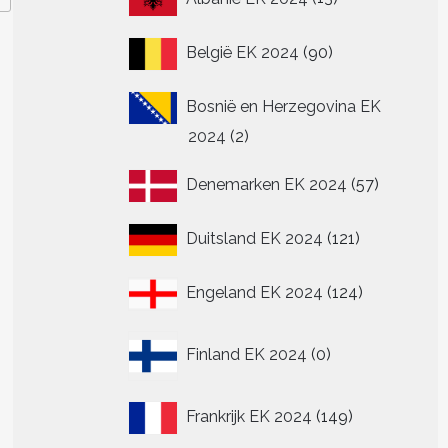
producten
90
België EK 2024
90
producten
Bosnië en Herzegovina EK
2
2024
2
producten
57
Denemarken EK 2024
57
producte
121
Duitsland EK 2024
121
producten
124
Engeland EK 2024
124
producten
0
Finland EK 2024
0
producten
149
Frankrijk EK 2024
149
producten