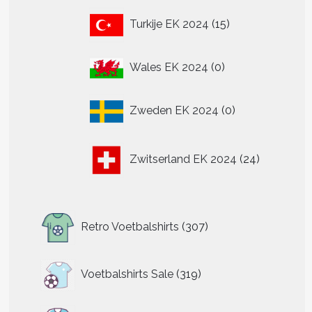
15
Turkije EK 2024
15
producten
0
Wales EK 2024
0
producten
0
Zweden EK 2024
0
producten
24
Zwitserland EK 2024
24
producten
307
Retro Voetbalshirts
307
producten
319
Voetbalshirts Sale
319
producten