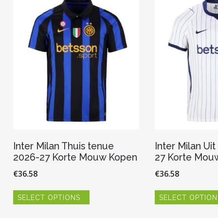
Inter Milan Thuis tenue
Inter Milan Ui
2026-27 Korte Mouw Kopen
27 Korte Mou
€
36.58
€
36.58
Dit
SELECT OPTIONS
SELECT OPTION
product
heeft