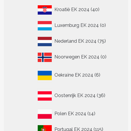
40
Kroatië EK 2024
40
producten
0
Luxemburg EK 2024
0
producten
75
Nederland EK 2024
75
producten
0
Noorwegen EK 2024
0
producten
6
Oekraïne EK 2024
6
producten
36
Oostenrijk EK 2024
36
producten
14
Polen EK 2024
14
producten
115
Portugal EK 2024
115