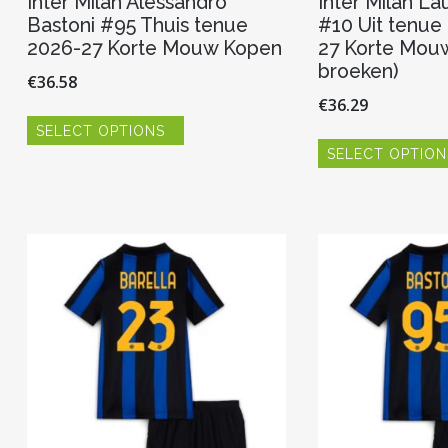
Inter Milan Alessandro
Inter Milan La
Bastoni #95 Thuis tenue
#10 Uit tenue
2026-27 Korte Mouw Kopen
27 Korte Mouw
broeken)
€
36.58
€
36.29
Dit
SELECT OPTIONS
product
heeft
SELECT OPTION
meerdere
variaties.
Deze
optie
kan
gekozen
worden
op
de
productpagina