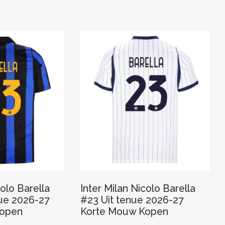
meerdere
heeft
variaties.
meerdere
Deze
variaties.
optie
Deze
kan
optie
gekozen
kan
worden
gekozen
op
worden
de
op
productpagina
de
productpagina
colo Barella
Inter Milan Nicolo Barella
ue 2026-27
#23 Uit tenue 2026-27
Kopen
Korte Mouw Kopen