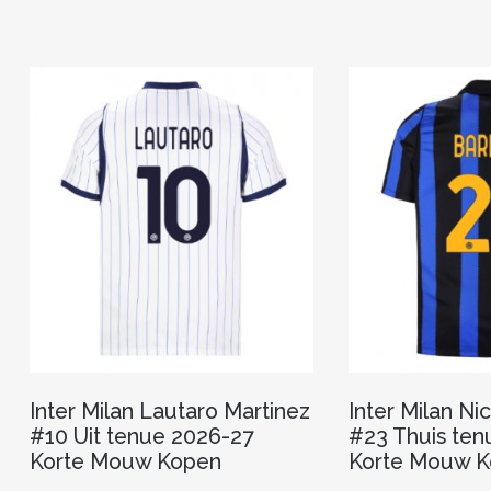
meerdere
variaties.
Deze
optie
kan
gekozen
worden
op
de
productpagina
Inter Milan Lautaro Martinez
Inter Milan Ni
#10 Uit tenue 2026-27
#23 Thuis ten
Korte Mouw Kopen
Korte Mouw 