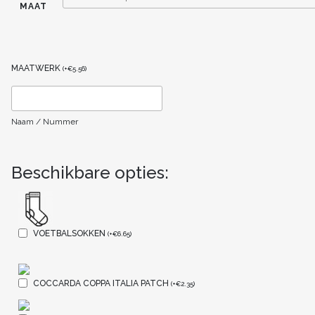
MAAT
MAATWERK
(
+
€
5.56
)
Naam / Nummer
Beschikbare opties:
VOETBALSOKKEN
(
+
€
6.65
)
COCCARDA COPPA ITALIA PATCH
(
+
€
2.35
)