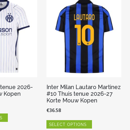
t tenue 2026-
Inter Milan Lautaro Martinez
w Kopen
#10 Thuis tenue 2026-27
Korte Mouw Kopen
€
36.58
Dit
S
product
Dit
heeft
SELECT OPTIONS
product