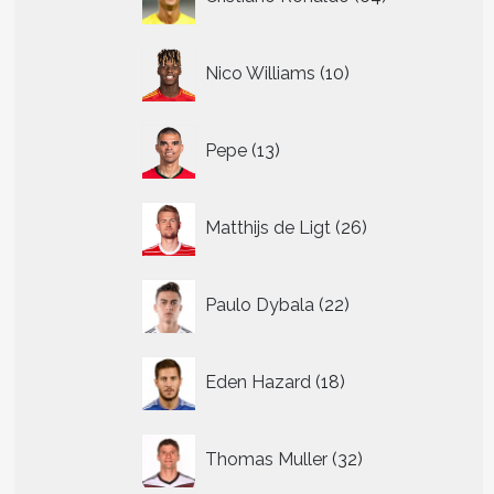
producten
10
Nico Williams
10
producten
13
Pepe
13
producten
26
Matthijs de Ligt
26
producten
22
Paulo Dybala
22
producten
18
Eden Hazard
18
producten
32
Thomas Muller
32
producten