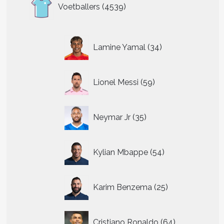
4539
Voetballers
4539
producten
34
Lamine Yamal
34
producten
59
Lionel Messi
59
producten
35
Neymar Jr
35
producten
54
Kylian Mbappe
54
producten
25
Karim Benzema
25
producten
64
Cristiano Ronaldo
64