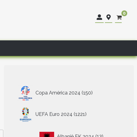
0
150
Copa América 2024
150
producten
1221
UEFA Euro 2024
1221
producten
13
Albanië EK 2024
13