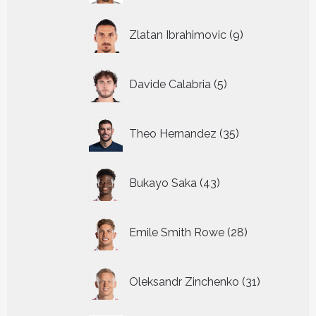
9
Zlatan Ibrahimovic
9
producten
5
Davide Calabria
5
producten
35
Theo Hernandez
35
producten
43
Bukayo Saka
43
producten
28
Emile Smith Rowe
28
producten
31
Oleksandr Zinchenko
31
producten