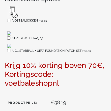
VOETBALSOKKEN
(
+
€
6.65
)
SERIE A PATCH
(
+
€
3.69
)
UCL STARBALL + UEFA FOUNDATION PATCH SET
(
+
€
3.55
)
Krijg 10% korting boven 70€,
Kortingscode:
voetbaleshopnl
€38.19
PRODUCTPRIJS: