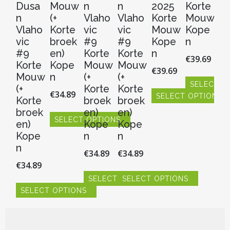
Dusa
Mouw
n
n
2025
Korte
Ko
n
(+
Vlaho
Vlaho
Korte
Mouw
M
Vlaho
Korte
vic
vic
Mouw
Kope
K
vic
broek
#9
#9
Kope
n
n
#9
en)
Korte
Korte
n
€
39.69
€
3
Korte
Kope
Mouw
Mouw
€
39.69
Mouw
n
(+
(+
SELECT O
S
(+
Korte
Korte
€
34.89
SELECT OPTIONS
Dit
Dit
Korte
broek
broek
product
pr
Dit
broek
en)
en)
heeft
hee
SELECT OPTIONS
product
en)
Kope
Kope
meerdere
me
heeft
Dit
Kope
n
n
variaties.
vari
meerdere
product
n
Deze
De
€
34.89
€
34.89
variaties.
heeft
optie
opt
Deze
€
34.89
meerdere
kan
ka
optie
variaties.
SELECT OPTIONS
SELECT OPTIONS
gekozen
ge
kan
Deze
SELECT OPTIONS
Dit
Dit
worden
wo
gekozen
optie
product
product
Dit
op
op
worden
kan
heeft
heeft
product
de
de
op
gekozen
meerdere
meerdere
heeft
productpagin
pr
de
worden