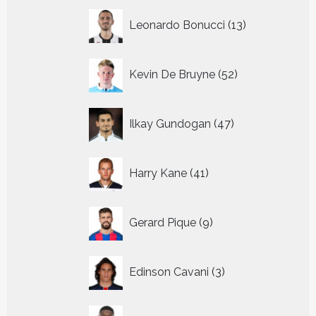
13
Leonardo Bonucci
13
producten
52
Kevin De Bruyne
52
producten
47
Ilkay Gundogan
47
producten
41
Harry Kane
41
producten
9
Gerard Pique
9
producten
3
Edinson Cavani
3
producten
44