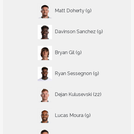
9
Matt Doherty
9
producten
9
Davinson Sanchez
9
producten
9
Bryan Gil
9
producten
9
Ryan Sessegnon
9
producten
22
Dejan Kulusevski
22
producten
9
Lucas Moura
9
producten
9