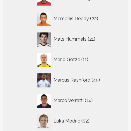
producten
22
Memphis Depay
22
producten
21
Mats Hummels
21
producten
11
Mario Gotze
11
producten
45
Marcus Rashford
45
producten
14
Marco Verratti
14
producten
52
Luka Modric
52
producten