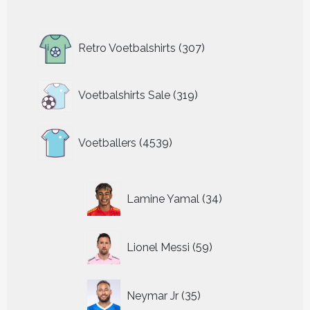
307
Retro Voetbalshirts
307
producten
319
Voetbalshirts Sale
319
producten
4539
Voetballers
4539
producten
34
Lamine Yamal
34
producten
59
Lionel Messi
59
producten
35
Neymar Jr
35
producten