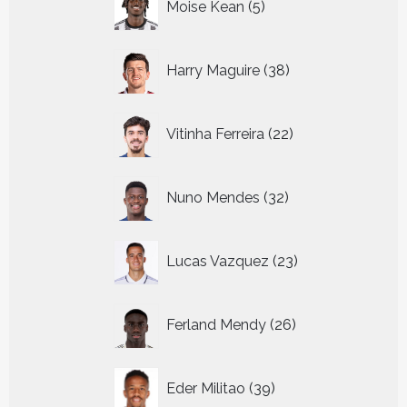
Moise Kean
5
producten
38
Harry Maguire
38
producten
22
Vitinha Ferreira
22
producten
32
Nuno Mendes
32
producten
23
Lucas Vazquez
23
producten
26
Ferland Mendy
26
producten
39
Eder Militao
39
producten