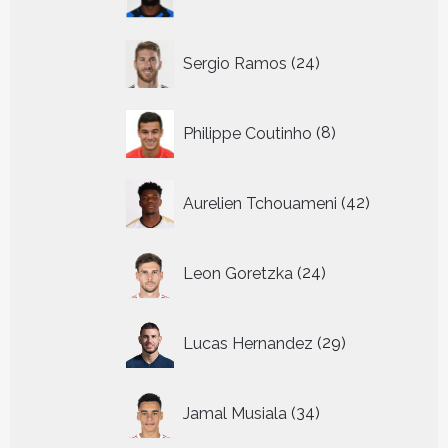
producten
24
Sergio Ramos
24
producten
8
Philippe Coutinho
8
producten
42
Aurelien Tchouameni
42
producten
24
Leon Goretzka
24
producten
29
Lucas Hernandez
29
producten
34
Jamal Musiala
34
producten