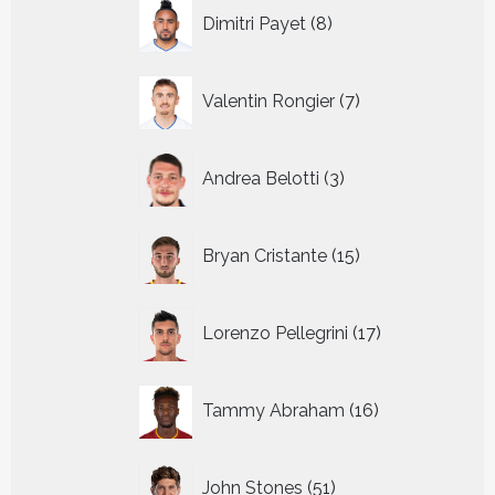
8
Dimitri Payet
8
producten
7
Valentin Rongier
7
producten
3
Andrea Belotti
3
producten
15
Bryan Cristante
15
producten
17
Lorenzo Pellegrini
17
producten
16
Tammy Abraham
16
producten
51
John Stones
51