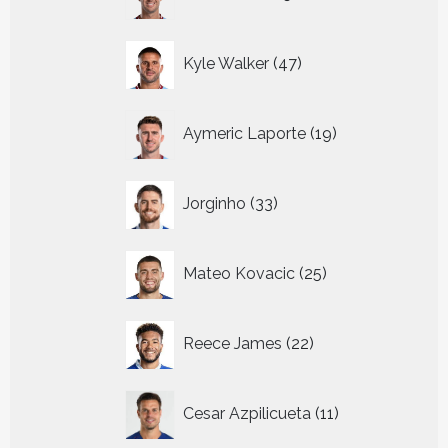
producten
47
Kyle Walker
47
producten
19
Aymeric Laporte
19
producten
33
Jorginho
33
producten
25
Mateo Kovacic
25
producten
22
Reece James
22
producten
11
Cesar Azpilicueta
11
producten