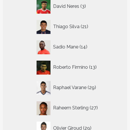
3
David Neres
3
producten
21
Thiago Silva
21
producten
14
Sadio Mane
14
producten
13
Roberto Firmino
13
producten
29
Raphael Varane
29
producten
27
Raheem Sterling
27
producten
29
Olivier Giroud
29