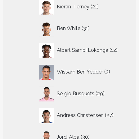
21
Kieran Tierney
21
producten
31
Ben White
31
producten
12
Albert Sambi Lokonga
12
producte
3
Wissam Ben Yedder
3
producten
29
Sergio Busquets
29
producten
27
Andreas Christensen
27
producten
30
Jordi Alba
30