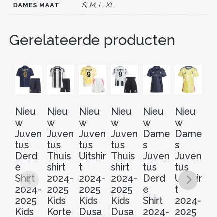
o
S, M, L, XL
DAMES MAAT
k
Gerelateerde producten
Nieu
Nieu
Nieu
Nieu
Nieu
Nieu
N
w
w
w
w
w
w
w
Juven
Juven
Juven
Juven
Dame
Dame
D
tus
tus
tus
tus
s
s
s
Derd
Thuis
Uitshir
Thuis
Juven
Juven
J
e
shirt
t
shirt
tus
tus
tu
Shirt
2024-
2024-
2024-
Derd
Uitshir
Th
2024-
2025
2025
2025
e
t
sh
2025
Kids
Kids
Kids
Shirt
2024-
2
Kids
Korte
Dusa
Dusa
2024-
2025
2