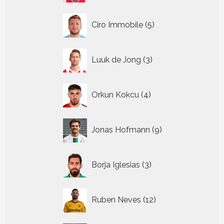
5
Ciro Immobile
5
producten
3
Luuk de Jong
3
producten
4
Orkun Kokcu
4
producten
9
Jonas Hofmann
9
producten
3
Borja Iglesias
3
producten
12
Ruben Neves
12
producten