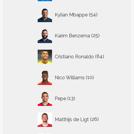
54
Kylian Mbappe
54
producten
25
Karim Benzema
25
producten
64
Cristiano Ronaldo
64
producten
10
Nico Williams
10
producten
13
Pepe
13
producten
26
Matthijs de Ligt
26
producten