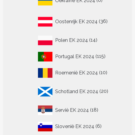
Oekraïne EK 2024
6
producten
36
Oostenrijk EK 2024
36
producten
14
Polen EK 2024
14
producten
115
Portugal EK 2024
115
producten
10
Roemenië EK 2024
10
producten
20
Schotland EK 2024
20
producten
18
Servië EK 2024
18
producten
6
Slovenië EK 2024
6
producten