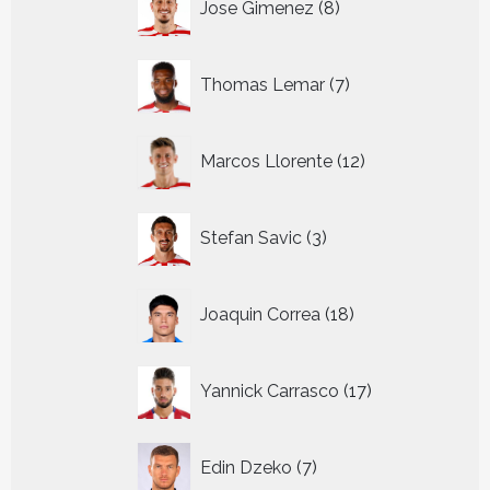
Jose Gimenez
8
producten
7
Thomas Lemar
7
producten
12
Marcos Llorente
12
producten
3
Stefan Savic
3
producten
18
Joaquin Correa
18
producten
17
Yannick Carrasco
17
producten
7
Edin Dzeko
7
producten