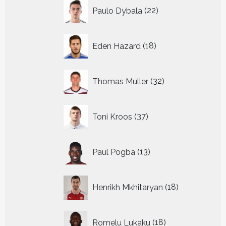
22
Paulo Dybala
22
producten
18
Eden Hazard
18
producten
32
Thomas Muller
32
producten
37
Toni Kroos
37
producten
13
Paul Pogba
13
producten
18
Henrikh Mkhitaryan
18
producten
18
Romelu Lukaku
18