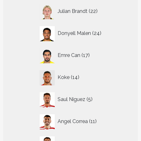
22
Julian Brandt
22
producten
24
Donyell Malen
24
producten
17
Emre Can
17
producten
14
Koke
14
producten
5
Saul Niguez
5
producten
11
Angel Correa
11
producten
8