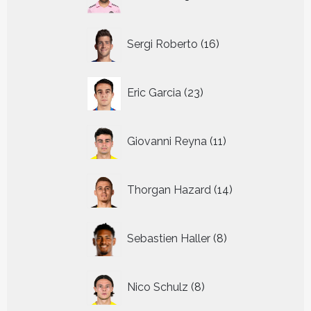
producten
16
Sergi Roberto
16
producten
23
Eric Garcia
23
producten
11
Giovanni Reyna
11
producten
14
Thorgan Hazard
14
producten
8
Sebastien Haller
8
producten
8
Nico Schulz
8
producten