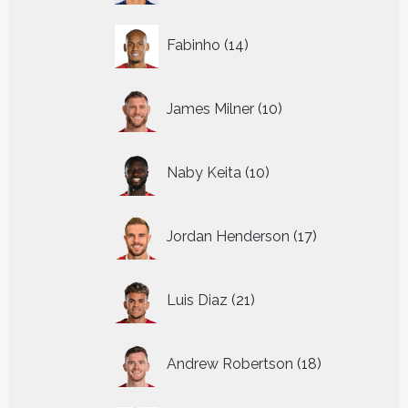
14
Fabinho
14
producten
10
James Milner
10
producten
10
Naby Keita
10
producten
17
Jordan Henderson
17
producten
21
Luis Diaz
21
producten
18
Andrew Robertson
18
producten