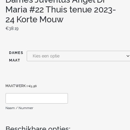
Maria #22 Thuis tenue 2023-
24 Korte Mouw
€
38.19
DAMES
MAAT
MAATWERK
(
+
€
5.56
)
Naam / Nummer
Beschikbare opties: