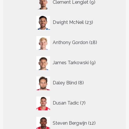
Clement Lenglet
9
producten
23
Dwight McNeil
23
producten
18
Anthony Gordon
18
producten
9
James Tarkowski
9
producten
8
Daley Blind
8
producten
7
Dusan Tadic
7
producten
12
Steven Bergwijn
12
producten